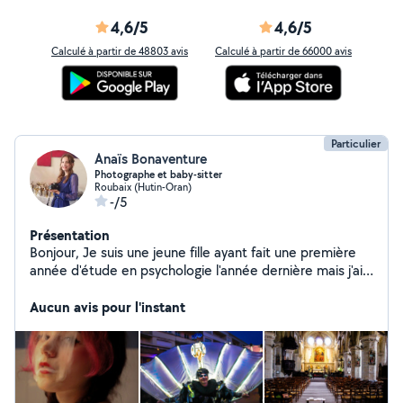
4,6/5
4,6/5
Calculé à partir de 48803 avis
Calculé à partir de 66000 avis
Particulier
Anaïs Bonaventure
Photographe et baby-sitter
Roubaix (Hutin-Oran)
-/5
Présentation
Bonjour, Je suis une jeune fille ayant fait une première
année d'étude en psychologie l'année dernière mais j'ai
décidé de démarrer une formation pour devenir doula
en janvier ! J'ai eu l'opportunité de faire partie de
Aucun avis pour l'instant
l'agence de babysitting Kangourou kids qui ont su me
former à la garde d'enfants ! A côté de cela je suis
photographe amatrice avec des prix défiant toutes
concurrence ! J'ai déjà photographié des mariages, des
anniversaires, des enfants, des cousinade etc