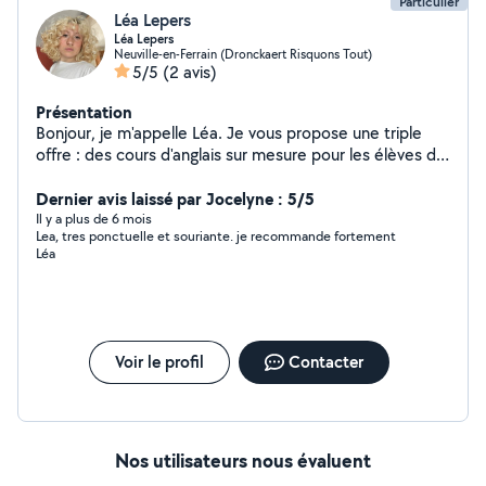
Particulier
Léa Lepers
Léa Lepers
Neuville-en-Ferrain (Dronckaert Risquons Tout)
5/5
(2 avis)
Présentation
Bonjour, je m'appelle Léa. Je vous propose une triple
offre : des cours d'anglais sur mesure pour les élèves de
primaire et de collège, du service de garde d'enfants,
ainsi que de la photographie en parallèle. N'hésitez pas
Dernier avis laissé par Jocelyne : 5/5
à me contacter afin d'obtenir davantage de détails sur la
Il y a plus de 6 mois
Lea, tres ponctuelle et souriante. je recommande fortement
manière dont nous pouvons travailler ensemble. Faisons
Léa
de l'apprentissage une aventure passionnante, de la
garde d'enfants un moment de confiance et de la
photographie un instant de partage !
Voir le profil
Contacter
Nos utilisateurs nous évaluent