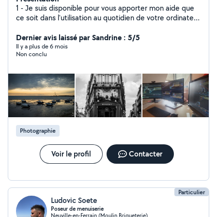
1 - Je suis disponible pour vous apporter mon aide que
ce soit dans l'utilisation au quotidien de votre ordinateur
/ téléphone / imprimante. 2 - Je propose aussi mes
services d'accompagnement pour des élèves qui
Dernier avis laissé par Sandrine : 5/5
auraient besoin d'un coup de main en sciences (Math /
Il y a plus de 6 mois
Non conclu
Physique / Technologie / ...). 3 - Amateur de
photographie depuis 10 ans je propose mes services
pour vous apprendre à utiliser un appareil correctement
et/ou pour retoucher vos photos.
Photographie
Voir le profil
Contacter
Particulier
Ludovic Soete
Poseur de menuiserie
Neuville-en-Ferrain (Moulin Briqueterie)