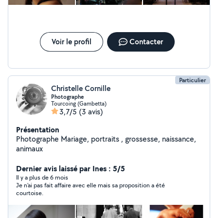
Bienveillante et ponctuelle, je réponds assez
rapidement ! Je propose aussi des services de ménage,
puisque j'ai à de nombreuses reprises aidé ma mère
dans son travail d'agent d'entretien. Bien à vous, Anaïs :)
Voir le profil
Contacter
Particulier
Christelle Cornille
Photographe
Tourcoing (Gambetta)
3,7/5
(3 avis)
Présentation
Photographe Mariage, portraits , grossesse, naissance,
animaux
Dernier avis laissé par Ines : 5/5
Il y a plus de 6 mois
Je n'ai pas fait affaire avec elle mais sa proposition a été
courtoise.