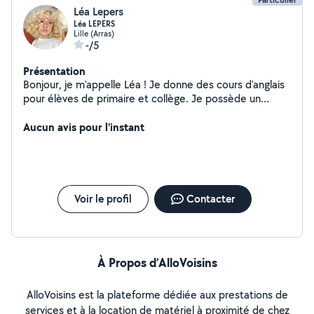
Léa Lepers
Léa LEPERS
Lille (Arras)
-/5
Présentation
Bonjour, je m'appelle Léa ! Je donne des cours d'anglais
pour élèves de primaire et collège. Je possède un
niveau C1 soit bilingue. Je propose également des
services de photographie et retouches, étant en études
Aucun avis pour l'instant
dans le domaine depuis 4 ans. N'hésitez pas à me
contacter !
Voir le profil
Contacter
À Propos d’AlloVoisins
AlloVoisins est la plateforme dédiée aux prestations de
services et à la location de matériel à proximité de chez