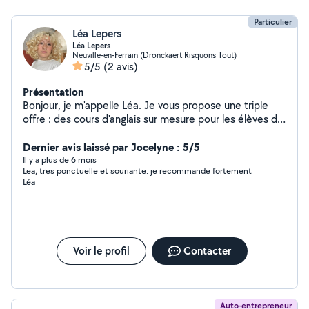
Particulier
Léa Lepers
Léa Lepers
Neuville-en-Ferrain (Dronckaert Risquons Tout)
5/5
(2 avis)
Présentation
Bonjour, je m'appelle Léa. Je vous propose une triple
offre : des cours d'anglais sur mesure pour les élèves de
primaire et de collège, du service de garde d'enfants,
ainsi que de la photographie en parallèle. N'hésitez pas
Dernier avis laissé par Jocelyne : 5/5
à me contacter afin d'obtenir davantage de détails sur la
Il y a plus de 6 mois
Lea, tres ponctuelle et souriante. je recommande fortement
manière dont nous pouvons travailler ensemble. Faisons
Léa
de l'apprentissage une aventure passionnante, de la
garde d'enfants un moment de confiance et de la
photographie un instant de partage !
Voir le profil
Contacter
Auto-entrepreneur