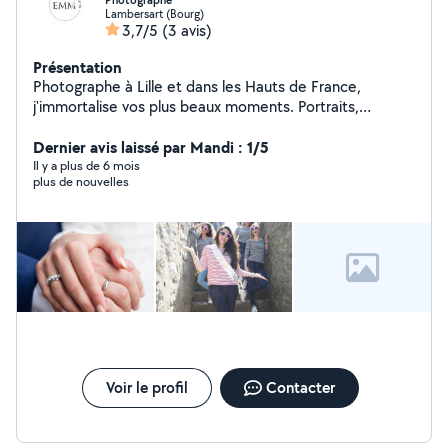
Photographe
Lambersart (Bourg)
3,7/5
(3 avis)
Présentation
Photographe à Lille et dans les Hauts de France,
j'immortalise vos plus beaux moments. Portraits,
mariages, séances famille, bébés, couples, animaux ou
encore shootings pour les professionnels, n'hésitez pas
Dernier avis laissé par Mandi : 1/5
à me contacter pour que nous discutions ensemble de
Il y a plus de 6 mois
plus de nouvelles
vos envies. Facebook / Instagram : emmphotographe
Voir le profil
Contacter