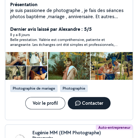
Présentation
je suis passionee de photographe , je fais des séances
photos baptême ,mariage , anniversaire. Et autres
séances extérieurs ou intérieurs Je suis une femme
simple, je peux déplacer autour de Lille, au nord pas de
Dernier avis laissé par Alexandre : 5/5
calais . Merci d'avance
Il y a 8 jours
Belle prestation. Valérie est compréhensive, patiente et
arrangeante. Les échanges ont été simples et professionnels,
et le résultat correspond à nos attentes. Nous la
recommandons. Merci Valérie !
Photographie de mariage
Photographie
Voir le profil
Contacter
Auto-entrepreneur
Eugénie MM (EMM Photographe)