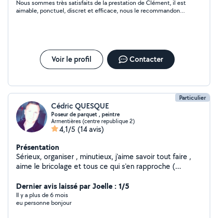
Nous sommes très satisfaits de la prestation de Clément, il est
informations. merci Clément
aimable, ponctuel, discret et efficace, nous le recommandons
fortement ?
Voir le profil
Contacter
Particulier
Cédric QUESQUE
Poseur de parquet , peintre
Armentières (centre republique 2)
4,1/5
(14 avis)
Présentation
Sérieux, organiser , minutieux, j'aime savoir tout faire ,
aime le bricolage et tous ce qui s'en rapproche (
peinture, tapisserie , menuiserie, pose de parquet ,
dressing sur mesure , salle de bain , montage et pose
Dernier avis laissé par Joelle : 1/5
de cuisine , réparateur de téléphone , dyson et autre
Il y a plus de 6 mois
eu personne bonjour
appareil électrique etc ... ) j'aime particulièrement le
sur-mesure et donner une touche personnalisé à vos