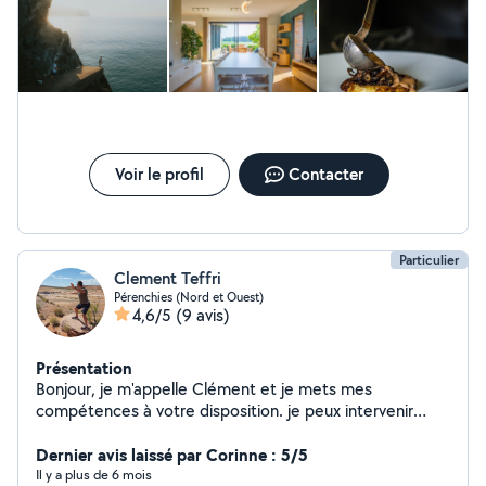
Voir le profil
Contacter
Particulier
Clement Teffri
Pérenchies (Nord et Ouest)
4,6/5
(9 avis)
Présentation
Bonjour, je m'appelle Clément et je mets mes
compétences à votre disposition. je peux intervenir
pour divers services tels que du jardinage, des
déménagements ou autres. je suis de la métropole
Dernier avis laissé par Corinne : 5/5
lilloise. je reste à votre disposition pour de plus amples
Il y a plus de 6 mois