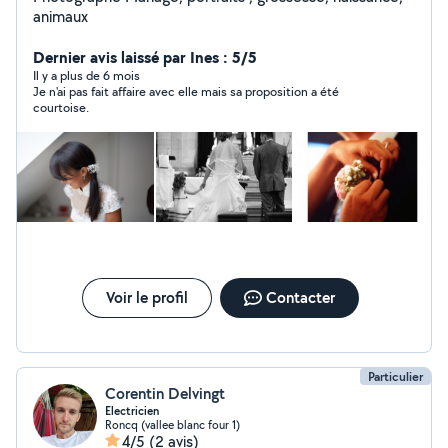
animaux
Dernier avis laissé par Ines : 5/5
Il y a plus de 6 mois
Je n'ai pas fait affaire avec elle mais sa proposition a été
courtoise.
Voir le profil
Contacter
Particulier
Corentin Delvingt
Electricien
Roncq (vallee blanc four 1)
4/5
(2 avis)