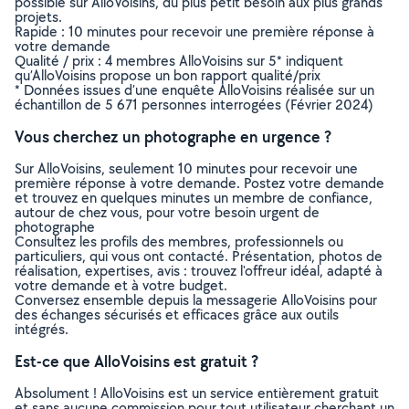
possible sur AlloVoisins, du plus petit besoin aux plus grands
projets.
Rapide : 10 minutes pour recevoir une première réponse à
votre demande
Qualité / prix : 4 membres AlloVoisins sur 5* indiquent
qu’AlloVoisins propose un bon rapport qualité/prix
* Données issues d’une enquête AlloVoisins réalisée sur un
échantillon de 5 671 personnes interrogées (Février 2024)
Vous cherchez un photographe en urgence ?
Sur AlloVoisins, seulement 10 minutes pour recevoir une
première réponse à votre demande. Postez votre demande
et trouvez en quelques minutes un membre de confiance,
autour de chez vous, pour votre besoin urgent de
photographe
Consultez les profils des membres, professionnels ou
particuliers, qui vous ont contacté. Présentation, photos de
réalisation, expertises, avis : trouvez l'offreur idéal, adapté à
votre demande et à votre budget.
Conversez ensemble depuis la messagerie AlloVoisins pour
des échanges sécurisés et efficaces grâce aux outils
intégrés.
Est-ce que AlloVoisins est gratuit ?
Absolument ! AlloVoisins est un service entièrement gratuit
et sans aucune commission pour tout utilisateur cherchant un