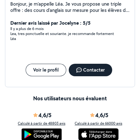
Bonjour, je m'appelle Léa. Je vous propose une triple
offre : des cours d'anglais sur mesure pour les élèves de
primaire et de collège, du service de garde d'enfants,
ainsi que de la photographie en parallèle. N'hésitez pas
Dernier avis laissé par Jocelyne : 5/5
à me contacter afin d'obtenir davantage de détails sur la
Il y a plus de 6 mois
Lea, tres ponctuelle et souriante. je recommande fortement
manière dont nous pouvons travailler ensemble. Faisons
Léa
de l'apprentissage une aventure passionnante, de la
garde d'enfants un moment de confiance et de la
photographie un instant de partage !
Voir le profil
Contacter
Nos utilisateurs nous évaluent
4,6/5
4,6/5
Calculé à partir de 48803 avis
Calculé à partir de 66000 avis