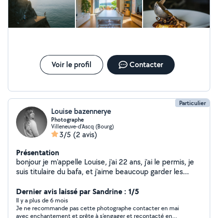
Voir le profil
Contacter
Particulier
Louise bazennerye
Photographe
Villeneuve-d'Ascq (Bourg)
3/5
(2 avis)
Présentation
bonjour je m'appelle Louise, j'ai 22 ans, j'ai le permis, je
suis titulaire du bafa, et j'aime beaucoup garder les
enfants :), je suis photographe, famille, mariage,
anniversaire, événement
Dernier avis laissé par Sandrine : 1/5
Il y a plus de 6 mois
Je ne recommande pas cette photographe contacter en mai
avec enchantement et prête à s’engager et recontacté en