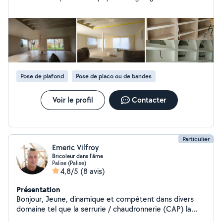
Habitué aux gros chantiers (maison complète), je suis
équipé d'une machine à enduire, ponceuse, pistolet
pour l'impression. Les finitions sont manuelles pour une
meilleure qualité. Sérieux et appliqué, je me ferai un
plaisir de vous suivre et vous soutenir dans vos projets.
David.
Pose de plafond
Pose de placo ou de bandes
Voir le profil
Contacter
Particulier
Emeric Vilfroy
Bricoleur dans l'âme
Palise (Palise)
4,8/5
(8 avis)
Présentation
Bonjour, Jeune, dinamique et compétent dans divers
domaine tel que la serrurie / chaudronnerie (CAP) la
posse de parquet, tapisserie, placo-plâtre, ratissage,