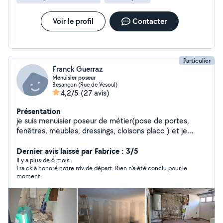
Voir le profil
Contacter
Particulier
Franck Guerraz
Menuisier poseur
Besançon (Rue de Vesoul)
4,2/5
(27 avis)
Présentation
je suis menuisier poseur de métier(pose de portes,
fenêtres, meubles, dressings, cloisons placo ) et je
réalise également tous types de bricolages (papiers
peints, peintures, petites plomberie, petites électricité
Dernier avis laissé par Fabrice : 3/5
etc etc)
Il y a plus de 6 mois
Fra.ck à honoré notre rdv de départ. Rien n'a été conclu pour le
moment.