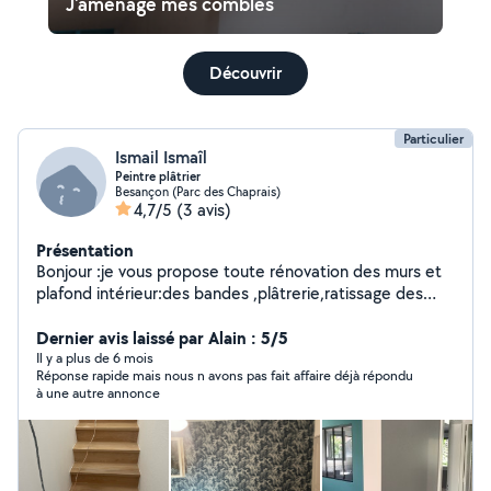
J'aménage mes combles
Découvrir
Particulier
Ismail Ismaîl
Peintre plâtrier
Besançon (Parc des Chaprais)
4,7/5
(3 avis)
Présentation
Bonjour :je vous propose toute rénovation des murs et
plafond intérieur:des bandes ,plâtrerie,ratissage des
enduits,peinture ,décoration,papiers peint
etc...n'hésitez pas à me contacter
Dernier avis laissé par Alain : 5/5
Il y a plus de 6 mois
Réponse rapide mais nous n avons pas fait affaire déjà répondu
à une autre annonce