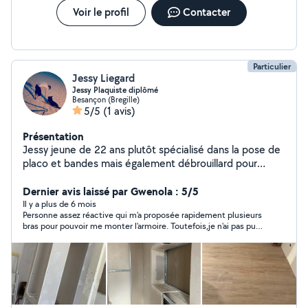
Voir le profil
Contacter
Particulier
Jessy Liegard
Jessy Plaquiste diplômé
Besançon (Bregille)
5/5
(1 avis)
Présentation
Jessy jeune de 22 ans plutôt spécialisé dans la pose de
placo et bandes mais également débrouillard pour
trouver les solutions d'autre problèmes Tres sérieux et
motiver à aider
Dernier avis laissé par Gwenola : 5/5
Il y a plus de 6 mois
Personne assez réactive qui m'a proposée rapidement plusieurs
bras pour pouvoir me monter l'armoire. Toutefois,je n'ai pas pu
faire affaire car j'ai trouvé quelqu'un de disponible cet après-
midi pour la prestation