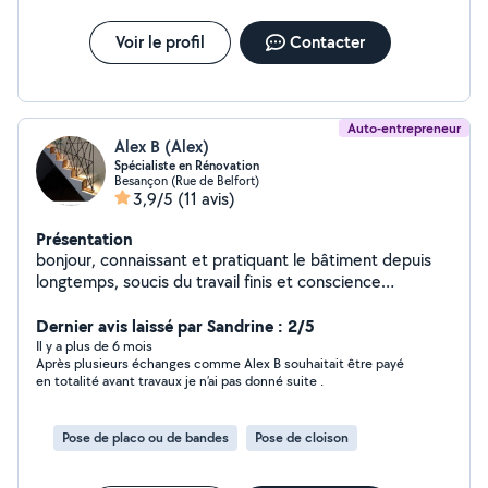
Voir le profil
Contacter
Auto-entrepreneur
Alex B (Alex)
Spécialiste en Rénovation
Besançon (Rue de Belfort)
3,9/5
(11 avis)
Présentation
bonjour, connaissant et pratiquant le bâtiment depuis
longtemps, soucis du travail finis et conscience
professionnelle + Réseau de professionnels
expérimentés , parquet, plomberie, isolation peinture...
Dernier avis laissé par Sandrine : 2/5
n'hésitez pas
Il y a plus de 6 mois
Après plusieurs échanges comme Alex B souhaitait être payé
en totalité avant travaux je n’ai pas donné suite .
Pose de placo ou de bandes
Pose de cloison