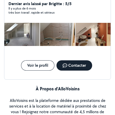
plomberie PER ou multicouche ainsi que dans le gros
Dernier avis laissé par Brigitte : 5/5
œuvre. J'aime également être en extérieur,tondre les
Il y a plus de 6 mois
très bon travail .rapide et sérieux
pelouses,taille de haie, entretien extérieur etc...Je ne
prend pas de chantier si je ne suis pas sur de moi. J'aime
le travail bien fait !! Au plaisir Emeric
Voir le profil
Contacter
À Propos d’AlloVoisins
AlloVoisins est la plateforme dédiée aux prestations de
services et à la location de matériel à proximité de chez
vous ! Rejoignez notre communauté de 4,5 millions de