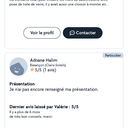
pose de toile de verre, il y avait aussi une cloison à monter en
placo. Jean est travailleur et sympathique mais
malheureusement le résultat est très approximatif, c'est
dommage.
Voir le profil
Contacter
Particulier
Adnane Halim
Besançon (Clairs-Soleils)
5/5
(1 avis)
Présentation
Je n'ai pas encore renseigné ma présentation.
Dernier avis laissé par Valérie : 5/5
Il y a plus de 6 mois
de très bon conseils. merci