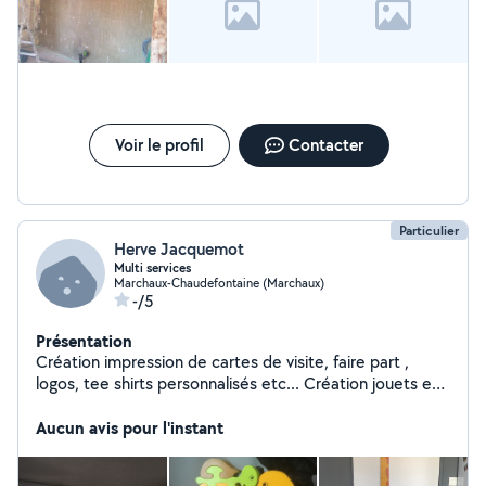
urgences plomberies
Voir le profil
Contacter
Particulier
Herve Jacquemot
Multi services
Marchaux-Chaudefontaine (Marchaux)
-/5
Présentation
Création impression de cartes de visite, faire part ,
logos, tee shirts personnalisés etc... Création jouets et
décors en bois. Montage de meubles, petits travaux
d'électricité domestique. Je suis guitariste et bassiste
Aucun avis pour l'instant
amateur et ne demande qu'a partager cette passion. Je
suis en retraite mobile et très disponible