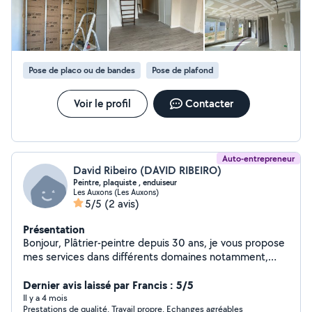
Pose de placo ou de bandes
Pose de plafond
Voir le profil
Contacter
Auto-entrepreneur
David Ribeiro (DAVID RIBEIRO)
Peintre, plaquiste , enduiseur
Les Auxons (Les Auxons)
5/5
(2 avis)
Présentation
Bonjour, Plâtrier-peintre depuis 30 ans, je vous propose
mes services dans différents domaines notamment,
enduisage, ratissage, ponçage, impressions, peintures,
finitions mais aussi pose de toile de verre, tapisserie et
Dernier avis laissé par Francis : 5/5
tout autres produits décoratifs (stucco, tadlake...).
Il y a 4 mois
Prestations de qualité. Travail propre. Echanges agréables