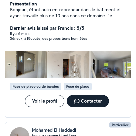
Présentation
Bonjour , étant auto entrepreneur dans le bâtiment et
ayant travaillé plus de 10 ans dans ce domaine. Je
souhaite aujourd'hui faire bénéficier de mon savoir-faire.
N'hésitez pas à me contacter pour tout travaux
Dernier avis laissé par Francis : 5/5
d'intérieur et d'extérieur. N'hésitez pas à aller voir mes
Il y a 6 mois
Sérieux, à l'écoute, des propositions honnêtes
photos. Je peux vous créer une salle de bain entière
comme une cuisine, ouvrir une pièce ou en créer une
autre . De l'isolation au Placo, jusqu'à la finition en
peinture ou faire votre entourage de maison, mur,
grillage ,assainissement , pilier,portail et beaucoup
d'autre
Pose de placo ou de bandes
Pose de placo
Voir le profil
Contacter
Particulier
Mohamed El Haddadi
Homme presque à tout faire