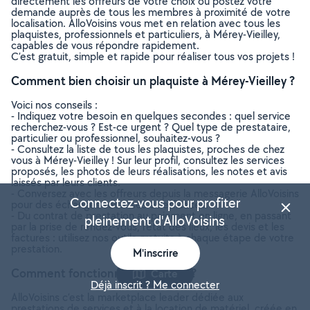
directement les offreurs de votre choix ou postez votre
demande auprès de tous les membres à proximité de votre
localisation. AlloVoisins vous met en relation avec tous les
plaquistes, professionnels et particuliers, à Mérey-Vieilley,
capables de vous répondre rapidement.
C’est gratuit, simple et rapide pour réaliser tous vos projets !
Comment bien choisir un plaquiste à Mérey-Vieilley ?
Voici nos conseils :
- Indiquez votre besoin en quelques secondes : quel service
recherchez-vous ? Est-ce urgent ? Quel type de prestataire,
particulier ou professionnel, souhaitez-vous ?
- Consultez la liste de tous les plaquistes, proches de chez
vous à Mérey-Vieilley ! Sur leur profil, consultez les services
proposés, les photos de leurs réalisations, les notes et avis
laissés par leurs clients.
- Conversez avec les offreurs depuis la messagerie AlloVoisins
Connectez-vous pour profiter
pour des échanges sécurisés et efficaces.
- Du contrat de prestation au paiement en ligne, en passant
pleinement d'AlloVoisins
par la prise de rendez-vous, l’état des lieux, les devis et les
factures : utilisez nos outils gratuits à chaque étape de votre
prestation.
M'inscrire
Comment fonctionne AlloVoisins ?
Carte
Déjà inscrit ? Me connecter
AlloVoisins c’est la marketplace leader dédiée aux
prestations de services et à la location de matériel, créée en