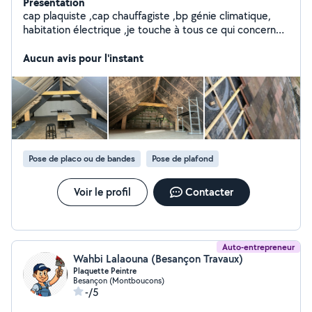
Présentation
cap plaquiste ,cap chauffagiste ,bp génie climatique,
habitation électrique ,je touche à tous ce qui concerne
le bâtiments maçonnerie couverture carrelage
menuiserie enfin à peu près tout dans le bâtiment,je
Aucun avis pour l'instant
refuserai si je ne ces pas faire,autrement j ai quelques
outils si je n ai pas ou si vous n avez pas les outils qu'il
nous faut il nous restera qu'à emprunter louer ou trouver
des solutions annexes .je suis à votre disposition proche
de Besançon
Pose de placo ou de bandes
Pose de plafond
Voir le profil
Contacter
Auto-entrepreneur
Wahbi Lalaouna (Besançon Travaux)
Plaquette Peintre
Besançon (Montboucons)
-/5