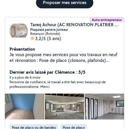
Proposer mes services
Auto-entrepreneur
Tareq Achour (AC RENOVATION PLATRIER PEINTRE)
Plaquiste peintre jointeur
Besançon (Rotonde)
3,2/5
(5 avis)
Présentation
Je vous propose mes services pour vos travaux en neuf
et rénovation : Pose de placo (cloisons, plafonds)
Ratissage et ponçage Peinture (tous supports) Pose de
sols (parquet, PVC, etc.) Travail soigné Finitions de
Dernier avis laissé par Clémence : 5/5
qualité Conseils personnalisés selon vos besoins Devis
Il y a plus de 6 mois
Personne de confiance, le travail a été fait avec beaucoup de
gratuit Prix raisonnables (selon l'état des surfaces)
professionnalisme. Merci
Intervention sur Besançon et alentours
Pose de placo ou de bandes
Pose de placo