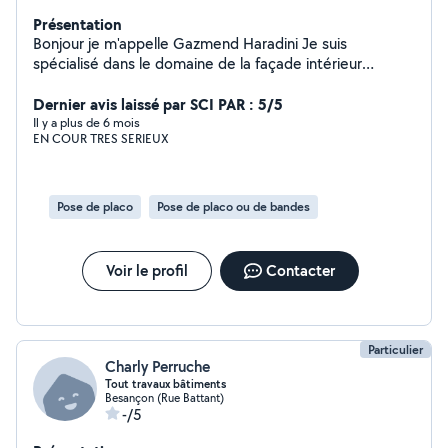
Présentation
Bonjour je m'appelle Gazmend Haradini Je suis
spécialisé dans le domaine de la façade intérieur
extérieur isolation plaquiste et peinture extérieur
intérieur également Je suis a mon compte je travaille
Dernier avis laissé par SCI PAR : 5/5
dans ce domaines depuis plus de 10 ans
Il y a plus de 6 mois
EN COUR TRES SERIEUX
Pose de placo
Pose de placo ou de bandes
Voir le profil
Contacter
Particulier
Charly Perruche
Tout travaux bâtiments
Besançon (Rue Battant)
-/5