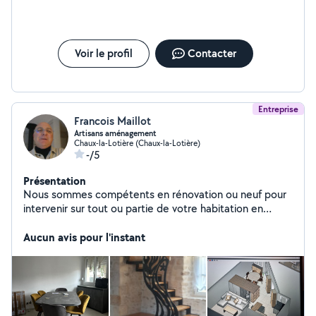
Voir le profil
Contacter
Entreprise
Francois Maillot
Artisans aménagement
Chaux-la-Lotière (Chaux-la-Lotière)
-/5
Présentation
Nous sommes compétents en rénovation ou neuf pour
intervenir sur tout ou partie de votre habitation en
intérieur avec chacun sa spécialité En fourniture et pose
ou pose seule Nos savoirs faire portent sur : Sol :
Aucun avis pour l'instant
carrelage, parquet collé ou flottant, souple collé ou
flottant Mur: cloison placo, osb, ratissage, peinture
professionnelle, faïence, parement etc Plafond : placo
ou tendu Cuisine, SDB, salon, wc, dressing, Menuiserie
sur mesure , portes interieures etc en Escalier intérieur,