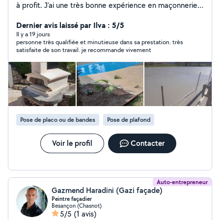
à profit. J'ai une très bonne expérience en maçonnerie
mais aussi dans les travaux en général. N'hésitez pas à
Dernier avis laissé par Ilva : 5/5
me faire par de vos idées. A bientôt. Julien.
Il y a 19 jours
personne très qualifiée et minutieuse dans sa prestation. très
satisfaite de son travail. je recommande vivement
Pose de placo ou de bandes
Pose de plafond
Voir le profil
Contacter
Auto-entrepreneur
Gazmend Haradini (Gazi façade)
Peintre façadier
Besançon (Chasnot)
5/5
(1 avis)