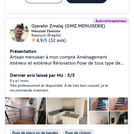
Auto-entrepreneur
Gjevahir Zmalaj (GMZ.MENUISERIE)
Menuisier Ebeniste
Besançon (Bregille)
4,9/5
(32 avis)
Présentation
Artisan menuisier à mon compte Aménagement
intérieur et extérieur Rénovation Pose de tous type de
parquets Fabrication Placo, enduit... Pose tous type de
parquets Peinture Terrasse Meuble sur mesure Pose de
Dernier avis laissé par Mz : 5/5
cuisine, et tous type de meubles. Casser ou fabriquer
Il y a 1 mois
Très professionnel et disponible. À de très bon conseil, je le
des cloisons
recommande vivement.
Pose de placo ou de bandes
Pose de cloison