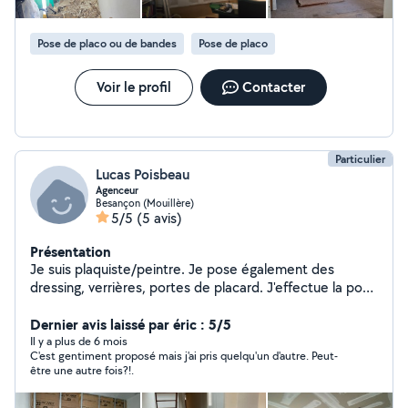
Pose de placo ou de bandes
Pose de placo
Voir le profil
Contacter
Particulier
Lucas Poisbeau
Agenceur
Besançon (Mouillère)
5/5
(5 avis)
Présentation
Je suis plaquiste/peintre. Je pose également des
dressing, verrières, portes de placard. J'effectue la pose
de revêtement de sol type parquet ( stratifié ou pvc)
Dernier avis laissé par éric : 5/5
Il y a plus de 6 mois
C'est gentiment proposé mais j'ai pris quelqu'un d'autre. Peut-
être une autre fois?!.