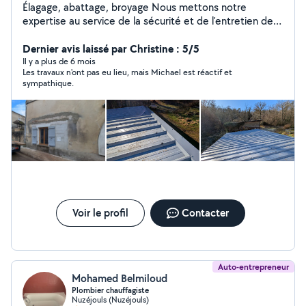
Élagage, abattage, broyage Nous mettons notre
expertise au service de la sécurité et de l'entretien de
vos arbres et terrains. Que ce soit pour un simple
entretien ou une intervention plus technique, nous
Dernier avis laissé par Christine : 5/5
sommes là pour vous !
Il y a plus de 6 mois
Les travaux n'ont pas eu lieu, mais Michael est réactif et
sympathique.
Voir le profil
Contacter
Auto-entrepreneur
Mohamed Belmiloud
Plombier chauffagiste
Nuzéjouls (Nuzéjouls)