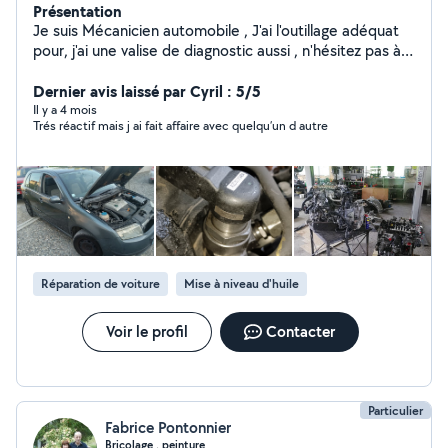
Présentation
Je suis Mécanicien automobile , J'ai l'outillage adéquat
pour, j'ai une valise de diagnostic aussi , n'hésitez pas à
me contacter pour qu'elle que soit la panne . Je refait
aussi tout se qui est mono cylindre en moto ( moto
Dernier avis laissé par Cyril : 5/5
cross ,etc...) Cordialement.
Il y a 4 mois
Trés réactif mais j ai fait affaire avec quelqu’un d autre
Réparation de voiture
Mise à niveau d'huile
Voir le profil
Contacter
Particulier
Fabrice Pontonnier
Bricolage , peinture