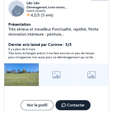
Léo Léo
Déménagement,tonte terrain,...
Uzech (Uzech)
4,2/5
(5 avis)
Présentation
Très sérieux et travailleur Ponctualité, rapidité, Petite
rénovation intérieure : peinture,..
Dernier avis laissé par Corinne : 5/5
Il y a plus de 6 mois
Très bons échanges précis il me faut encore un peu de temps
pour m’organiser moi aussi pour ce déménagement qui se fera
en plusieurs fois Vous avez un grand véhicule c’est un + pour
moi même pour aller de Flaujac à Flaujac !!! Merci bonne
journée CC
Voir le profil
Contacter