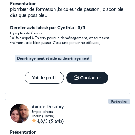
Présentation
plombier de formation ,bricoleur de passion , disponible
dès que possible..
Dernier avis laissé par Cynthia : 5/5
Il y a plus de 6 mois
J’ai fait appel à Thierry pour un déménagement, et tout s’est
vraiment très bien passé. C’est une personne efficace,
respectueuse, ponctuelle et très agréable. Il travaille avec
sérieux, donne de bons conseils, et tout s’est déroulé dans la
bonne humeur. Je recommande vivement ses services ! Merci
Déménagement et aide au déménagement
encore pour votre professionnalisme.
Voir le profil
Contacter
Particulier
Aurore Desobry
Emploi divers
Lherm (Lherm)
4,8/5
(5 avis)
Présentation