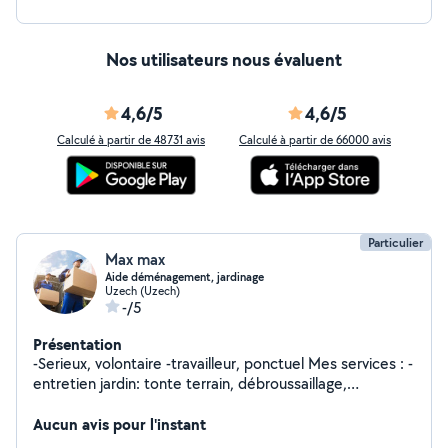
Nos utilisateurs nous évaluent
4,6/5
4,6/5
Calculé à partir de 48731 avis
Calculé à partir de 66000 avis
Particulier
Max max
Aide déménagement, jardinage
Uzech (Uzech)
-/5
Présentation
-Serieux, volontaire -travailleur, ponctuel Mes services : -
entretien jardin: tonte terrain, débroussaillage,
plantation,... -Demenagement -Vide garage, cave,
grange
Aucun avis pour l'instant