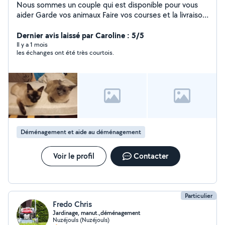
Nous sommes un couple qui est disponible pour vous
aider Garde vos animaux Faire vos courses et la livraison
Faire a manger Passer la tondeuse, débroussailleuse,
faire un potager Garde d'enfants Dame de compagnie
Dernier avis laissé par Caroline : 5/5
(discuter, promenade, lecture ) Porter des meubles
Il y a 1 mois
les échanges ont été très courtois.
Porté des cartons de déménagement Aide a déplacer
des meubles ou aide à débarrasser
Déménagement et aide au déménagement
Voir le profil
Contacter
Particulier
Fredo Chris
Jardinage, manut.,déménagement
Nuzéjouls (Nuzéjouls)