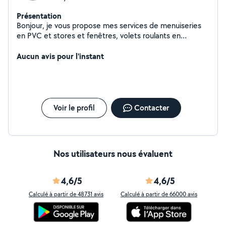
Présentation
Bonjour, je vous propose mes services de menuiseries
en PVC et stores et fenêtres, volets roulants en
réparations ou en montage , jeune homme sérieux et
soucieux du bien faire avec 10 ans d'expériences, vous
Aucun avis pour l'instant
ne serez pas déçu de mes compétences bonne journée
Voir le profil
Contacter
Nos utilisateurs nous évaluent
4,6/5
4,6/5
Calculé à partir de 48731 avis
Calculé à partir de 66000 avis