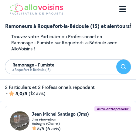
Ramoneurs à Roquefort-la-Bédoule (13) et alentours
Trouvez votre Particulier ou Professionnel en
Ramonage - Fumiste sur Roquefort-la-Bédoule avec
AlloVoisins !
Ramonage - Fumiste
Reche
à Roquefort-la-Bédoule (13)
2 Particuliers et 2 Professionnels répondent
-
5,0/5
(12 avis)
Auto-entrepreneur
Jean Michel Santiago (Jms)
Jms rénovation
Aubagne (Charrel)
5/5
(6 avis)