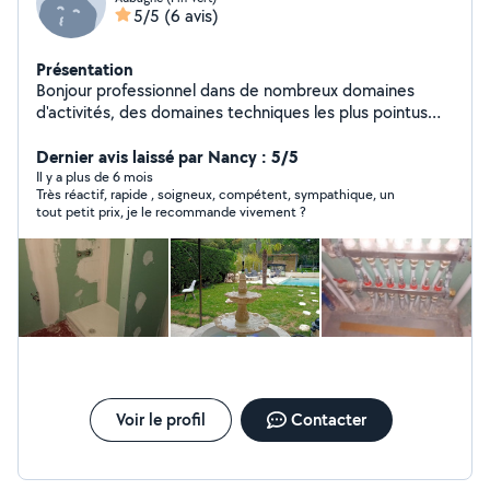
5/5
(6 avis)
Présentation
Bonjour professionnel dans de nombreux domaines
d'activités, des domaines techniques les plus pointus
aux petits bricolage ou travaux de rénovation de grande
envergure, jusqu'à la formation dans l'ingénierie
Dernier avis laissé par Nancy : 5/5
technologique. N'hésitez pas à me contacter.
Il y a plus de 6 mois
Très réactif, rapide , soigneux, compétent, sympathique, un
tout petit prix, je le recommande vivement ?
Voir le profil
Contacter