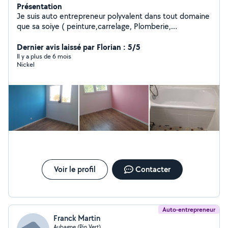
Présentation
Je suis auto entrepreneur polyvalent dans tout domaine
que sa soiye ( peinture,carrelage, Plomberie,
électricité,monteur de cuisine , dressing sur mesure ..)
et bien d'autres choses je vous propose mes services si
Dernier avis laissé par Florian : 5/5
vous été intéressé veuillez me contacter. Possibilité de
Il y a plus de 6 mois
Nickel
vous faire vos devis
Voir le profil
Contacter
Auto-entrepreneur
Franck Martin
Aubagne (Pin Vert)