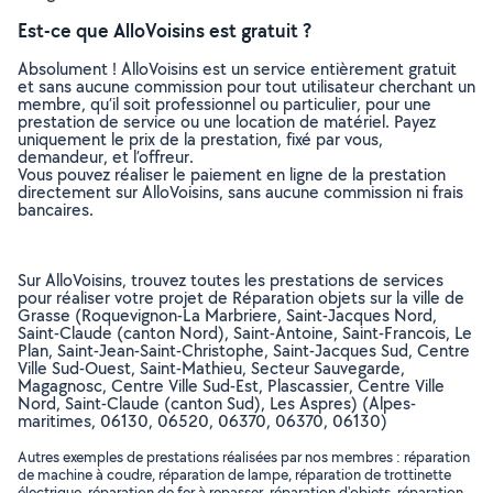
Est-ce que AlloVoisins est gratuit ?
Absolument ! AlloVoisins est un service entièrement gratuit
et sans aucune commission pour tout utilisateur cherchant un
membre, qu’il soit professionnel ou particulier, pour une
prestation de service ou une location de matériel. Payez
uniquement le prix de la prestation, fixé par vous,
demandeur, et l’offreur.
Vous pouvez réaliser le paiement en ligne de la prestation
directement sur AlloVoisins, sans aucune commission ni frais
bancaires.
Sur AlloVoisins, trouvez toutes les prestations de services
pour réaliser votre projet de Réparation objets sur la ville de
Grasse (Roquevignon-La Marbriere, Saint-Jacques Nord,
Saint-Claude (canton Nord), Saint-Antoine, Saint-Francois, Le
Plan, Saint-Jean-Saint-Christophe, Saint-Jacques Sud, Centre
Ville Sud-Ouest, Saint-Mathieu, Secteur Sauvegarde,
Magagnosc, Centre Ville Sud-Est, Plascassier, Centre Ville
Nord, Saint-Claude (canton Sud), Les Aspres) (Alpes-
maritimes, 06130, 06520, 06370, 06370, 06130)
Autres exemples de prestations réalisées par nos membres : réparation
de machine à coudre, réparation de lampe, réparation de trottinette
électrique, réparation de fer à repasser, réparation d'objets, réparation