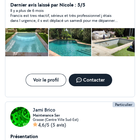
Dernier avis laissé par Nicole : 5/5
Il y a plus de 6 mois
Francis est tres réactif, sérieux et très professionnel j étais
dans l urgence, il s est déplacé un samedi pour me dépanner
avec efficacité avec un tarif plus que raisonnable…je le
recommande vivement sans aucune restriction
Voir le profil
Contacter
Particulier
Jami Brico
Maintenance Sav
Grasse (Centre Ville Sud-Est)
4,6/5
(5 avis)
Présentation