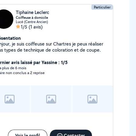
Particulier
Tiphaine Leclerc
Coiffeuse à domicile
Lucé (Centre Ancien)
1/5
(1 avis)
ésentation
jour, je suis coiffeuse sur Chartres je peux réaliser
us types de technique de coloration et de coupe.
nier avis laissé par Yassine : 1/5
y a plus de 6 mois
aire non conclus a 2 reprise
Voir le profil
Contacter