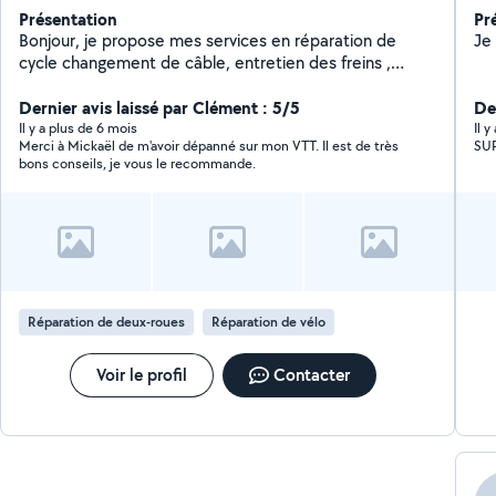
Présentation
Pr
Bonjour, je propose mes services en réparation de
Je 
cycle changement de câble, entretien des freins ,
changement de pneu et réglage dérailleur et aussi en
Dernier avis laissé par Clément : 5/5
bricolage montage de petit meuble ou autres
Der
Il y a plus de 6 mois
Il 
Merci à Mickaël de m'avoir dépanné sur mon VTT. Il est de très
SUP
bons conseils, je vous le recommande.
Réparation de deux-roues
Réparation de vélo
Voir le profil
Contacter