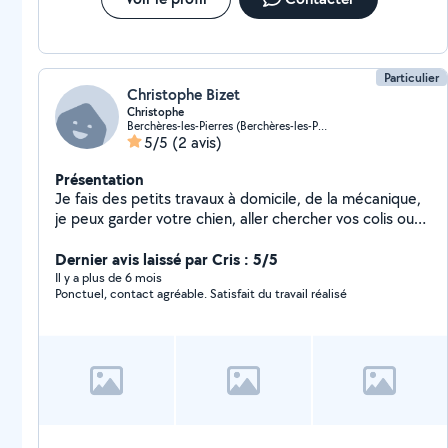
Particulier
Christophe Bizet
Christophe
Berchères-les-Pierres (Berchères-les-Pierres)
5/5
(2 avis)
Présentation
Je fais des petits travaux à domicile, de la mécanique,
je peux garder votre chien, aller chercher vos colis ou
vos courses. Je suis véhiculé et disponible tous les
jours
Dernier avis laissé par Cris : 5/5
Il y a plus de 6 mois
Ponctuel, contact agréable. Satisfait du travail réalisé