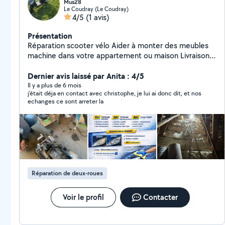
Mus28
Le Coudray (Le Coudray)
4/5
(1 avis)
Présentation
Réparation scooter vélo Aider à monter des meubles
machine dans votre appartement ou maison Livraison
d'objets ou les courses si besoins Petite travaux
Dernier avis laissé par Anita : 4/5
Nettoyage voiture Rénovation de phare
Il y a plus de 6 mois
j'était déja en contact avec christophe, je lui ai donc dit, et nos
echanges ce sont arreter la
Réparation de deux-roues
Voir le profil
Contacter