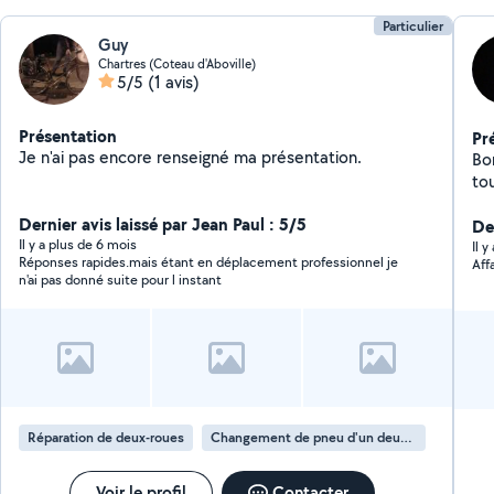
Particulier
Guy
Chartres (Coteau d'Aboville)
5/5
(1 avis)
Présentation
Pr
Je n'ai pas encore renseigné ma présentation.
Bon
to
Dernier avis laissé par Jean Paul : 5/5
Der
Il y a plus de 6 mois
Il 
Réponses rapides.mais étant en déplacement professionnel je
Aff
n'ai pas donné suite pour l instant
Réparation de deux-roues
Changement de pneu d'un deux-roues
Voir le profil
Contacter