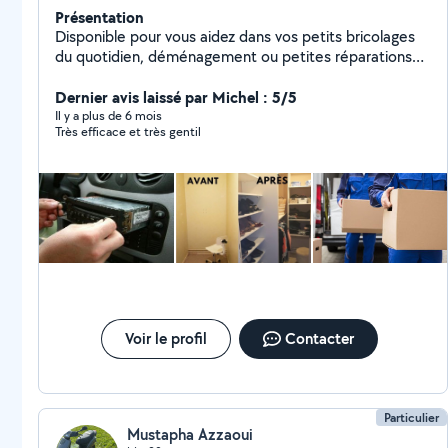
Présentation
Disponible pour vous aidez dans vos petits bricolages
du quotidien, déménagement ou petites réparations
sur un véhicule ect.. Je suis une personne très manuel
et pointilleuse.
Dernier avis laissé par Michel : 5/5
Il y a plus de 6 mois
Très efficace et très gentil
Voir le profil
Contacter
Particulier
Mustapha Azzaoui