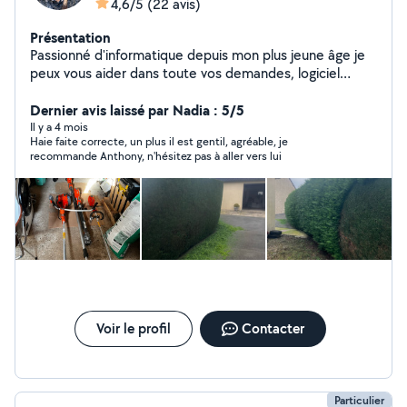
4,6/5
(22 avis)
Présentation
Passionné d'informatique depuis mon plus jeune âge je
peux vous aider dans toute vos demandes, logiciel
dépannage et tout ce qui touche à l'informatique ! Je
suis également bon bricoleur, pose de meuble de
Dernier avis laissé par Nadia : 5/5
cuisine, faïence, taille de haie, tonte de pelouse, etc.
Il y a 4 mois
Haie faite correcte, un plus il est gentil, agréable, je
N'hésitez pas à me contacter !
recommande Anthony, n'hésitez pas à aller vers lui
Voir le profil
Contacter
Particulier