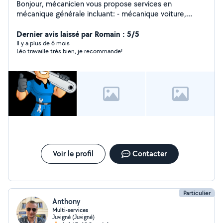
Bonjour, mécanicien vous propose services en
mécanique générale incluant: - mécanique voiture,
utilitaire (vidanges, freins, pré contrôle technique etc...)
-mecanique cyclos 50/125cc (remplacement pièces,
Dernier avis laissé par Romain : 5/5
freins, vidange, révision complète, pré contrôle
Il y a plus de 6 mois
Léo travaille très bien, je recommande!
technique etc...) -mécanique motoculture -
rappatriement 2 roues , tondeuses autoportées etc...
Je me déplace dans les 30km autour de Vitré. Bonne
journée
Voir le profil
Contacter
Particulier
Anthony
Multi-services
Juvigné (Juvigné)