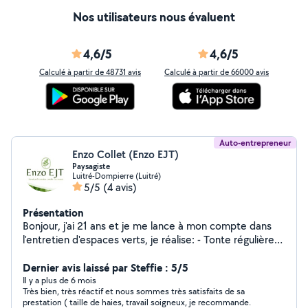
Nos utilisateurs nous évaluent
4,6/5
4,6/5
Calculé à partir de 48731 avis
Calculé à partir de 66000 avis
Auto-entrepreneur
Enzo Collet (Enzo EJT)
Paysagiste
Luitré-Dompierre (Luitré)
5/5
(4 avis)
Présentation
Bonjour, j'ai 21 ans et je me lance à mon compte dans
l'entretien d'espaces verts, je réalise: - Tonte régulières -
Taille des haies - Débroussaillage - Désherbage des
allées - Evacuation des déchets verts et dégagement
Dernier avis laissé par Steffie : 5/5
des encombrants de votre jardin ainsi que de petits
Il y a plus de 6 mois
Très bien, très réactif et nous sommes très satisfaits de sa
travaux d'extérieur... Pour plus d'informations, contactez
prestation ( taille de haies, travail soigneux, je recommande.