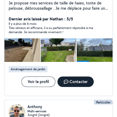
Je propose mes services de taille de haies, tonte de
pelouse, débroussaillage . Je me déplace pour faire un
devis avant l'intervention sur Vitré et ses alentours (30
Kms).Devis gratuit
Dernier avis laissé par Nathan : 5/5
Il y a plus de 6 mois
Très sérieux et efficace, il a su parfaitement répondre à ma
demande. Je recommande vivement !
Aménagement de jardin
Voir le profil
Contacter
Particulier
Anthony
Multi-services
Juvigné (Juvigné)