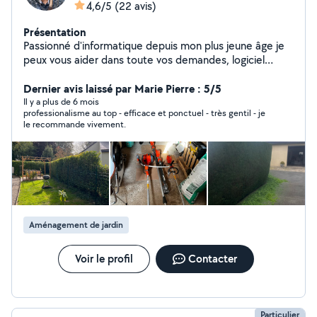
4,6/5
(22 avis)
Présentation
Passionné d'informatique depuis mon plus jeune âge je
peux vous aider dans toute vos demandes, logiciel
dépannage et tout ce qui touche à l'informatique ! Je
suis également bon bricoleur, pose de meuble de
Dernier avis laissé par Marie Pierre : 5/5
cuisine, faïence, taille de haie, tonte de pelouse, etc.
Il y a plus de 6 mois
professionalisme au top - efficace et ponctuel - très gentil - je
N'hésitez pas à me contacter !
le recommande vivement.
Aménagement de jardin
Voir le profil
Contacter
Particulier