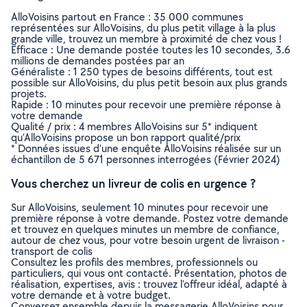
AlloVoisins partout en France : 35 000 communes
représentées sur AlloVoisins, du plus petit village à la plus
grande ville, trouvez un membre à proximité de chez vous !
Efficace : Une demande postée toutes les 10 secondes, 3.6
millions de demandes postées par an
Généraliste : 1 250 types de besoins différents, tout est
possible sur AlloVoisins, du plus petit besoin aux plus grands
projets.
Rapide : 10 minutes pour recevoir une première réponse à
votre demande
Qualité / prix : 4 membres AlloVoisins sur 5* indiquent
qu’AlloVoisins propose un bon rapport qualité/prix
* Données issues d’une enquête AlloVoisins réalisée sur un
échantillon de 5 671 personnes interrogées (Février 2024)
Vous cherchez un livreur de colis en urgence ?
Sur AlloVoisins, seulement 10 minutes pour recevoir une
première réponse à votre demande. Postez votre demande
et trouvez en quelques minutes un membre de confiance,
autour de chez vous, pour votre besoin urgent de livraison -
transport de colis
Consultez les profils des membres, professionnels ou
particuliers, qui vous ont contacté. Présentation, photos de
réalisation, expertises, avis : trouvez l'offreur idéal, adapté à
votre demande et à votre budget.
Conversez ensemble depuis la messagerie AlloVoisins pour