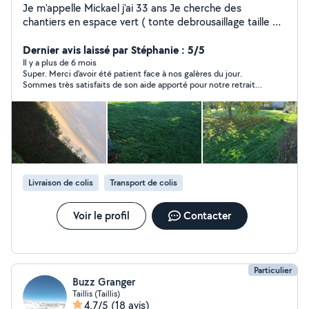
Je m'appelle Mickael j'ai 33 ans Je cherche des
chantiers en espace vert ( tonte debrousaillage taille de
haie désencombrements ) etc etc
Dernier avis laissé par Stéphanie : 5/5
Il y a plus de 6 mois
Super. Merci d’avoir été patient face à nos galères du jour.
Sommes très satisfaits de son aide apporté pour notre retrait
de grosses commandes à Leroy Merlin. Nous avons donnés
plus que prévu suite à sa patience et gentillesse.
Livraison de colis
Transport de colis
Voir le profil
Contacter
Particulier
Buzz Granger
Taillis (Taillis)
4,7/5
(18 avis)