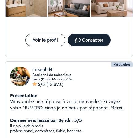
homme
Voir le profil
Contacter
Particulier
Joseph N
Passionné de mécanique
Paris (Plaine Monceau 15)
5/5
(12 avis)
Présentation
Vous voulez une réponse à votre demande ? Envoyez
votre NUMERO, sinon je ne peux pas répondre. Merci
de préciser le modèle, l'année, le moteur etc. Vous en
avez marre des escrocs et des incompétents ? Moi
Dernier avis laissé par Syndi : 5/5
aussi. C'est pourquoi je vous propose mes services en
Il y a plus de 6 mois
professionnel, compétant, fiable, honnête
mécanique : - Moto : remise en route, entretien et