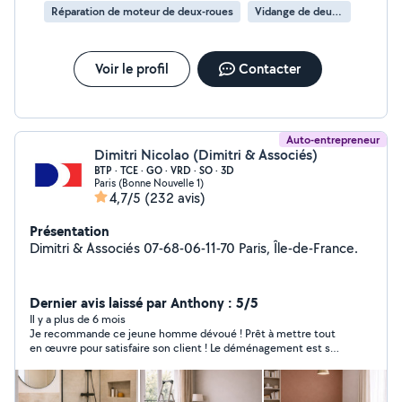
Réparation de moteur de deux-roues
Vidange de deux-roues
Voir le profil
Contacter
Auto-entrepreneur
Dimitri Nicolao (Dimitri & Associés)
BTP · TCE · GO · VRD · SO · 3D
Paris (Bonne Nouvelle 1)
4,7/5
(232 avis)
Présentation
Dimitri & Associés 07-68-06-11-70 Paris, Île-de-France.
Dernier avis laissé par Anthony : 5/5
Il y a plus de 6 mois
Je recommande ce jeune homme dévoué ! Prêt à mettre tout
en œuvre pour satisfaire son client ! Le déménagement est sa
passion ! Sa raison de vivre ! On le distingue immédiatement à
sa façon d’apprivoiser les cartons ! Je recommande fortement
ce jeune homme qui est déterminé ! Merci encore brave jeune