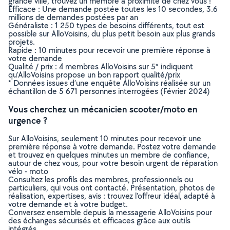
grande ville, trouvez un membre à proximité de chez vous !
Efficace : Une demande postée toutes les 10 secondes, 3.6
millions de demandes postées par an
Généraliste : 1 250 types de besoins différents, tout est
possible sur AlloVoisins, du plus petit besoin aux plus grands
projets.
Rapide : 10 minutes pour recevoir une première réponse à
votre demande
Qualité / prix : 4 membres AlloVoisins sur 5* indiquent
qu’AlloVoisins propose un bon rapport qualité/prix
* Données issues d’une enquête AlloVoisins réalisée sur un
échantillon de 5 671 personnes interrogées (Février 2024)
Vous cherchez un mécanicien scooter/moto en
urgence ?
Sur AlloVoisins, seulement 10 minutes pour recevoir une
première réponse à votre demande. Postez votre demande
et trouvez en quelques minutes un membre de confiance,
autour de chez vous, pour votre besoin urgent de réparation
vélo - moto
Consultez les profils des membres, professionnels ou
particuliers, qui vous ont contacté. Présentation, photos de
réalisation, expertises, avis : trouvez l'offreur idéal, adapté à
votre demande et à votre budget.
Conversez ensemble depuis la messagerie AlloVoisins pour
des échanges sécurisés et efficaces grâce aux outils
intégrés.