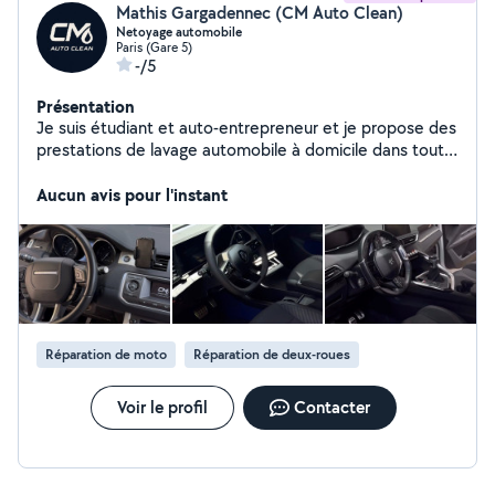
Mathis Gargadennec (CM Auto Clean)
Netoyage automobile
Paris (Gare 5)
-/5
Présentation
Je suis étudiant et auto-entrepreneur et je propose des
prestations de lavage automobile à domicile dans toute
l'Île-de-France. Je me déplace directement chez vous
pour nettoyer l'intérieur de votre véhicule. J'ai aussi une
Aucun avis pour l'instant
formation en maintenance ( mécanique, éléctricité,
pneumatique, etc), avec 2 ans d'expérience en tant que
technicien de maintenance sur les Bus de la RATP. Je
réalise à mon compte des réparations de scooter (50,
125) avec un garage très bien équipé. N'hésitez pas à
me contacter pour plus d'informations ou un devis, je
réponds rapidement.
Réparation de moto
Réparation de deux-roues
Voir le profil
Contacter