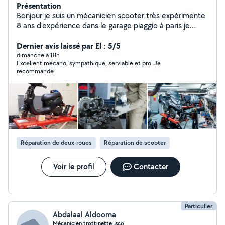
Présentation
Bonjour je suis un mécanicien scooter très expérimente
8 ans d'expérience dans le garage piaggio à paris je
répare touts les types marques scooter merci
cordialement
Dernier avis laissé par El : 5/5
dimanche à 18h
Excellent mecano, sympathique, serviable et pro. Je
recommande
Réparation de deux-roues
Réparation de scooter
Voir le profil
Contacter
Particulier
Abdalaal Aldooma
Mécanicien,trottinette ,sco