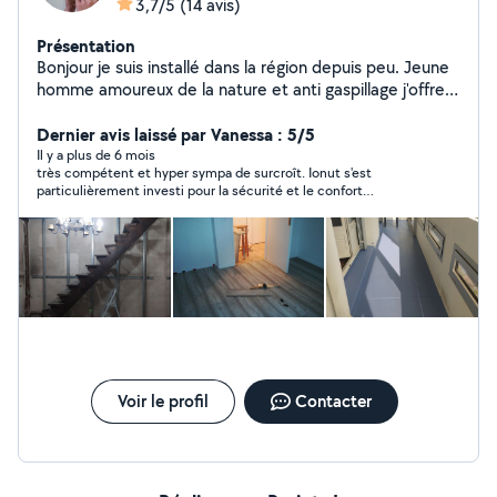
3,7/5
(14 avis)
Présentation
Bonjour je suis installé dans la région depuis peu. Jeune
homme amoureux de la nature et anti gaspillage j'offre
mes services de travaux en tout genre ainsi que de la
restauration de divers objets. N'hésitez pas à me
Dernier avis laissé par Vanessa : 5/5
contacter pour qu'ensemble nous donnons vie a vos
Il y a plus de 6 mois
très compétent et hyper sympa de surcroît. Ionut s'est
souhaits!
particulièrement investi pour la sécurité et le confort
d'utilisation de mon vélo, il en a fait plus que ce que j'attendais
de lui et c'est appréciable. Je vous le recommande !
Voir le profil
Contacter