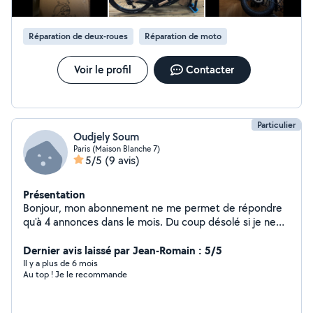
Réparation de deux-roues
Réparation de moto
Voir le profil
Contacter
Particulier
Oudjely Soum
Paris (Maison Blanche 7)
5/5
(9 avis)
Présentation
Bonjour, mon abonnement ne me permet de répondre
qu'à 4 annonces dans le mois. Du coup désolé si je ne
vous apporte pas de réponse. Si besoin vous pouvez
laisser votre contact et je vous rappel.
Dernier avis laissé par Jean-Romain : 5/5
Il y a plus de 6 mois
Au top ! Je le recommande