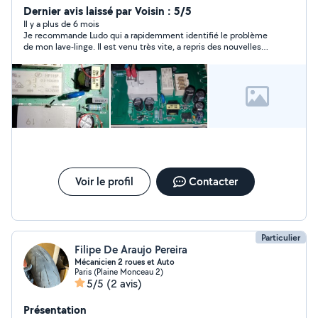
Dernier avis laissé par Voisin : 5/5
Il y a plus de 6 mois
Je recommande Ludo qui a rapidemment identifié le problème
de mon lave-linge. Il est venu très vite, a repris des nouvelles
pour savoir si tout fonctionnait bien. Je garde ses coordonnées
et n'hésiterais pas à le recontacter pour donner une seconde
vie à mon électroménager en cas de besoin.
Voir le profil
Contacter
Particulier
Filipe De Araujo Pereira
Mécanicien 2 roues et Auto
Paris (Plaine Monceau 2)
5/5
(2 avis)
Présentation