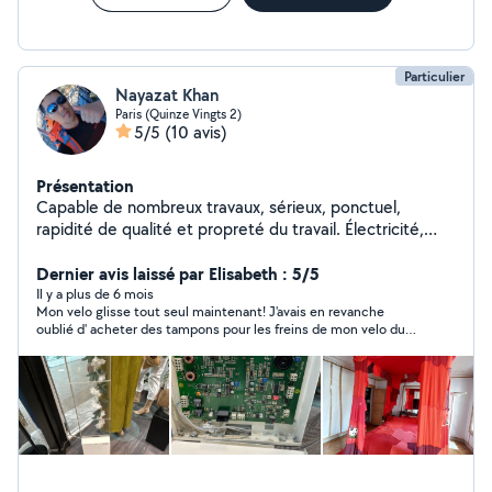
Particulier
Nayazat Khan
Paris (Quinze Vingts 2)
5/5
(10 avis)
Présentation
Capable de nombreux travaux, sérieux, ponctuel,
rapidité de qualité et propreté du travail. Électricité,
plomberie, électronique, menuiserie, couture.
Dernier avis laissé par Elisabeth : 5/5
Il y a plus de 6 mois
Mon velo glisse tout seul maintenant! J'avais en revanche
oublié d' acheter des tampons pour les freins de mon velo du
coup si il a amélioré le freinage il n'a pas pu les changer. je
recommande . Nayazat