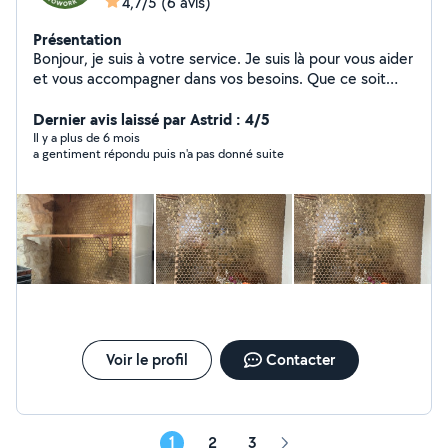
4,7/5
(6 avis)
Présentation
Bonjour, je suis à votre service. Je suis là pour vous aider
et vous accompagner dans vos besoins. Que ce soit
pour répondre à vos questions, résoudre des
problèmes, ou vous apporter un soutien, je suis là pour
Dernier avis laissé par Astrid : 4/5
vous.
Il y a plus de 6 mois
a gentiment répondu puis n'a pas donné suite
Voir le profil
Contacter
1
2
3