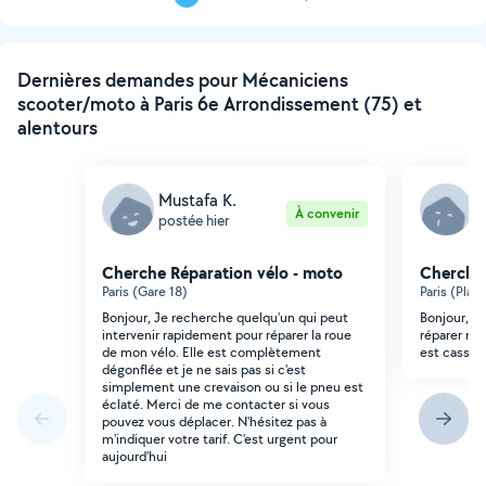
Page
suivante
Dernières demandes pour Mécaniciens
scooter/moto à Paris 6e Arrondissement (75) et
alentours
Mustafa K.
R
À convenir
postée hier
p
Cherche Réparation vélo - moto
Cherche 
Paris (Gare 18)
Paris (Plai
Bonjour, Je recherche quelqu'un qui peut
Bonjour, J
intervenir rapidement pour réparer la roue
réparer ma 
de mon vélo. Elle est complètement
est cassé.
dégonflée et je ne sais pas si c'est
simplement une crevaison ou si le pneu est
éclaté. Merci de me contacter si vous
pouvez vous déplacer. N'hésitez pas à
m'indiquer votre tarif. C'est urgent pour
aujourd'hui