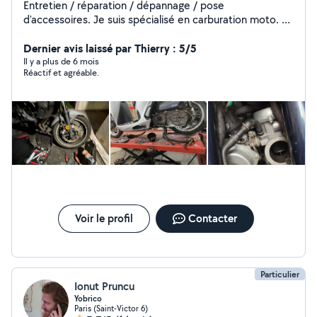
Entretien / réparation / dépannage / pose
d'accessoires. Je suis spécialisé en carburation moto. Je
suis également diplômé en mécanique voiture,
spécialisé en marques françaises. Je peux me déplacer
Dernier avis laissé par Thierry : 5/5
ou sinon vous pouvez me déposer votre véhicule.
Il y a plus de 6 mois
Réactif et agréable.
Voir le profil
Contacter
Particulier
Ionut Pruncu
Yobrico
Paris (Saint-Victor 6)