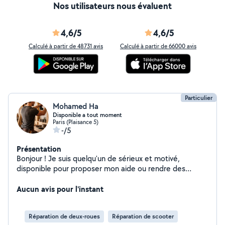
Nos utilisateurs nous évaluent
4,6/5
4,6/5
Calculé à partir de 48731 avis
Calculé à partir de 66000 avis
Particulier
Mohamed Ha
Disponible a tout moment
Paris (Plaisance 5)
-/5
Présentation
Bonjour ! Je suis quelqu'un de sérieux et motivé,
disponible pour proposer mon aide ou rendre des
services selon les besoins. Je peux aider pour des
petites tâches du quotidien (bricolage, déménagement,
Aucun avis pour l'instant
aide ponctuelle). Je suis quelqu'un de fiable,
respectueux et à l'écoute. N'hésitez pas à me
Réparation de deux-roues
Réparation de scooter
contacter, je réponds rapidement