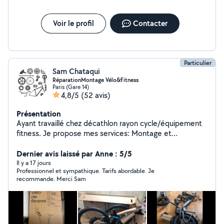
Voir le profil
Contacter
Particulier
Sam Chataqui
RéparationMontage Vélo&Fitness
Paris (Gare 14)
4,8/5
(52 avis)
Présentation
Ayant travaillé chez décathlon rayon cycle/équipement
fitness. Je propose mes services: Montage et
réparation de vélo/vélo électrique/vélo
d'appartement/vélo elliptique Réparation
Dernier avis laissé par Anne : 5/5
(crevaison)tout type de deux roues : vélo, VAE,
Il y a 17 jours
Professionnel et sympathique. Tarifs abordable. Je
trottinette électrique Changement de chambre à air,
recommande. Merci Sam
réglage freins/vitesses Remplacement de chambre à
air/pneu sur FATBIKE