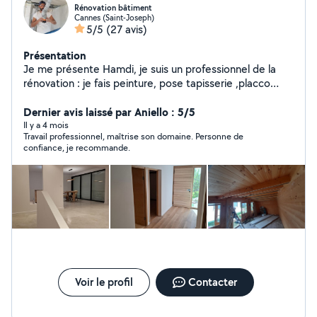
Rénovation bâtiment
Cannes (Saint-Joseph)
5/5
(27 avis)
Présentation
Je me présente Hamdi, je suis un professionnel de la
rénovation : je fais peinture, pose tapisserie ,placco
,faux plafond ,pose parquet ,montage meubles. Ma
qualité d'après mes clients est que je travaille
Dernier avis laissé par Aniello : 5/5
proprement, belles finitions. Selon vos besoin je donne
Il y a 4 mois
Travail professionnel, maîtrise son domaine. Personne de
de bonnes idées pour vos aménagements. Contactez-
confiance, je recommande.
moi dans un premier temps déjà pour discuter
ensemble de votre projet.
Voir le profil
Contacter