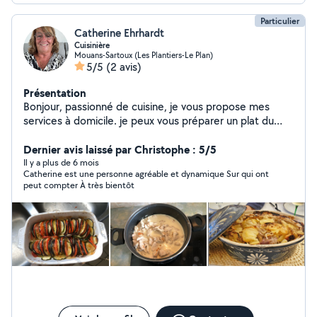
Particulier
Catherine Ehrhardt
Cuisinière
Mouans-Sartoux (Les Plantiers-Le Plan)
5/5
(2 avis)
Présentation
Bonjour, passionné de cuisine, je vous propose mes
services à domicile. je peux vous préparer un plat du
jour des menus pour la semaine ou m'adapter à vos
besoins . cuisine maison. menu personnalisé à domicile
Dernier avis laissé par Christophe : 5/5
ponctuel ou régulier. N'hésitez pas à m'écrire afin que
Il y a plus de 6 mois
Catherine est une personne agréable et dynamique Sur qui ont
nous en discutions ensemble.
peut compter À très bientôt