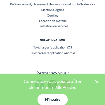
Référencement, classement des annonces et contrôle des avis
Mentions légales
Cookies
Location de matériel
Prestation de services
NOS APPLICATIONS
Télécharger l’application iOS
Télécharger l’application Android
Retrouvez-nous :
Connectez-vous pour profiter
pleinement d'AlloVoisins
M'inscrire
Version 25.5.3
Carte