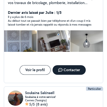
vos travaux de bricolage, plomberie, installation
électrique, montage de meubles, location de matériels
et transport de charges lourdes. Après trois maisons
Dernier avis laissé par Julie : 1/5
d'expérience, je touche à tout et propose mes services
Il y a plus de 6 mois
Au début tout se passait bien par téléphone et d'un coup il m'a
pour vous rendre service. Au plaisir de vous rencontrer.
laissé tomber et n'a jamais rappelé ou répondu à mes messages
Mathias
Voir le profil
Contacter
Particulier
Soukaina Sakinaell
Soukaina à votre service!
Cannes (Tassigny)
5/5
(8 avis)