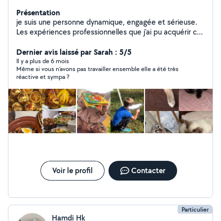
Présentation
je suis une personne dynamique, engagée et sérieuse.
Les expériences professionnelles que j'ai pu acquérir ces
dernières années m'ont permis de devenir rapidement
efficace et opérationnelle,et vous pourrez compter sur
Dernier avis laissé par Sarah : 5/5
ma motivation pour la réalisation de toutes les tâches
Il y a plus de 6 mois
Même si vous n’avons pas travailler ensemble elle a été très
que vous me confierez. Je m'adapter facilement à la
réactive et sympa ?
personnalité de vos enfants. Je serai égalament
disponible pour garder vos chats,chiens vous pouvez
compter sur moi pour faire le travail bien comme il faut
Je suis passionnée de cuisine ,si vous voulez
commander des plats délicieux et healthy n'hésitez pas
à me contactez
Voir le profil
Contacter
Particulier
Hamdi Hk