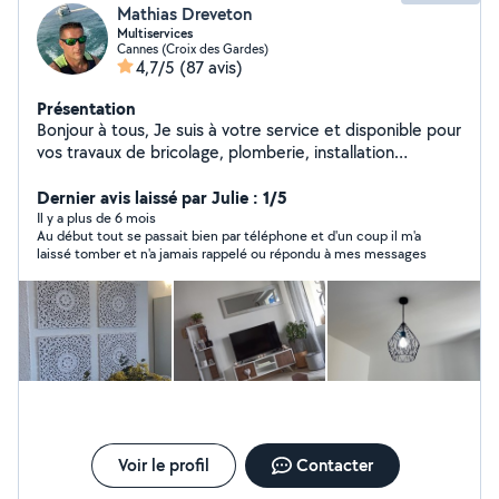
Mathias Dreveton
Multiservices
Cannes (Croix des Gardes)
4,7/5
(87 avis)
Présentation
Bonjour à tous, Je suis à votre service et disponible pour
vos travaux de bricolage, plomberie, installation
électrique, montage de meubles, location de matériels
et transport de charges lourdes. Après trois maisons
Dernier avis laissé par Julie : 1/5
d'expérience, je touche à tout et propose mes services
Il y a plus de 6 mois
Au début tout se passait bien par téléphone et d'un coup il m'a
pour vous rendre service. Au plaisir de vous rencontrer.
laissé tomber et n'a jamais rappelé ou répondu à mes messages
Mathias
Voir le profil
Contacter