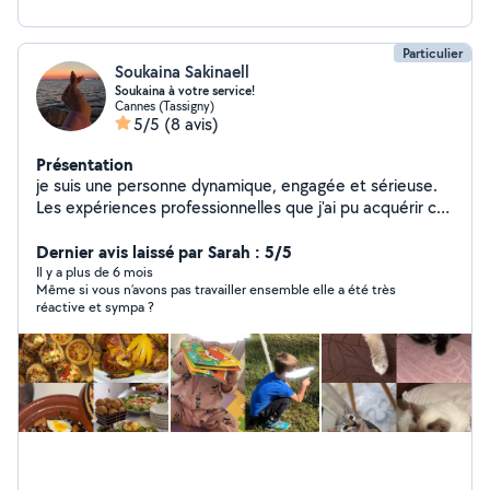
Particulier
Soukaina Sakinaell
Soukaina à votre service!
Cannes (Tassigny)
5/5
(8 avis)
Présentation
je suis une personne dynamique, engagée et sérieuse.
Les expériences professionnelles que j'ai pu acquérir ces
dernières années m'ont permis de devenir rapidement
efficace et opérationnelle,et vous pourrez compter sur
Dernier avis laissé par Sarah : 5/5
ma motivation pour la réalisation de toutes les tâches
Il y a plus de 6 mois
Même si vous n’avons pas travailler ensemble elle a été très
que vous me confierez. Je m'adapter facilement à la
réactive et sympa ?
personnalité de vos enfants. Je serai égalament
disponible pour garder vos chats,chiens vous pouvez
compter sur moi pour faire le travail bien comme il faut
Je suis passionnée de cuisine ,si vous voulez
commander des plats délicieux et healthy n'hésitez pas
à me contactez