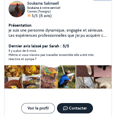
Soukaina Sakinaell
Soukaina à votre service!
Cannes (Tassigny)
5/5
(8 avis)
Présentation
je suis une personne dynamique, engagée et sérieuse.
Les expériences professionnelles que j'ai pu acquérir ces
dernières années m'ont permis de devenir rapidement
efficace et opérationnelle,et vous pourrez compter sur
Dernier avis laissé par Sarah : 5/5
ma motivation pour la réalisation de toutes les tâches
Il y a plus de 6 mois
Même si vous n’avons pas travailler ensemble elle a été très
que vous me confierez. Je m'adapter facilement à la
réactive et sympa ?
personnalité de vos enfants. Je serai égalament
disponible pour garder vos chats,chiens vous pouvez
compter sur moi pour faire le travail bien comme il faut
Je suis passionnée de cuisine ,si vous voulez
commander des plats délicieux et healthy n'hésitez pas
à me contactez
Voir le profil
Contacter