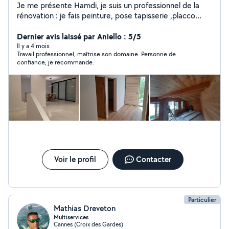
Je me présente Hamdi, je suis un professionnel de la
rénovation : je fais peinture, pose tapisserie ,placco
,faux plafond ,pose parquet ,montage meubles. Ma
qualité d'après mes clients est que je travaille
Dernier avis laissé par Aniello : 5/5
proprement, belles finitions. Selon vos besoin je donne
Il y a 4 mois
Travail professionnel, maîtrise son domaine. Personne de
de bonnes idées pour vos aménagements. Contactez-
confiance, je recommande.
moi dans un premier temps déjà pour discuter
ensemble de votre projet.
Voir le profil
Contacter
Particulier
Mathias Dreveton
Multiservices
Cannes (Croix des Gardes)