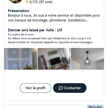
4,7/5
(87 avis)
Présentation
Bonjour à tous, Je suis à votre service et disponible pour
vos travaux de bricolage, plomberie, installation
électrique, montage de meubles, location de matériels
et transport de charges lourdes. Après trois maisons
Dernier avis laissé par Julie : 1/5
d'expérience, je touche à tout et propose mes services
Il y a plus de 6 mois
Au début tout se passait bien par téléphone et d'un coup il m'a
pour vous rendre service. Au plaisir de vous rencontrer.
laissé tomber et n'a jamais rappelé ou répondu à mes messages
Mathias
Voir le profil
Contacter
Particulier