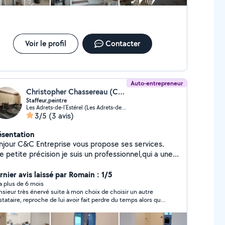
Voir le profil
Contacter
Auto-entrepreneur
Christopher Chassereau (C&C ENTREPRISE)
Staffeur,peintre
Les Adrets-de-l'Estérel (Les Adrets-de-l'Estérel)
3/5
(3 avis)
ésentation
njour C&C Entreprise vous propose ses services.
 petite précision je suis un professionnel,qui a une
artre de qualité à tenir et une conscience
fessionnelle. Je ne suis pas un bricoleur du
rnier avis laissé par Romain : 1/5
nche merci cordialement. Types de services dans
y a plus de 6 mois
sieur très énervé suite à mon choix de choisir un autre
se => Création de pièces cloisonnées et
stataire, reproche de lui avoir fait perdre du temps alors qu’il
lation : (comble,salle de bain,pièces à vivre ou
 a eu aucun déplacement à domicile , ni d’appel
 aménageable). Rénovation intérieure : (Pose de
éphonique.
aco,isolations,enduits,peinture, pose de