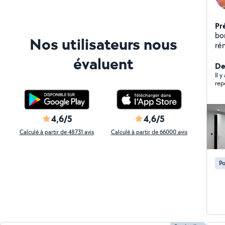
Pr
bon
Nos utilisateurs nous
ré
clo
évaluent
Der
Il 
rep
4,6/5
4,6/5
Calculé à partir de 48731 avis
Calculé à partir de 66000 avis
Po