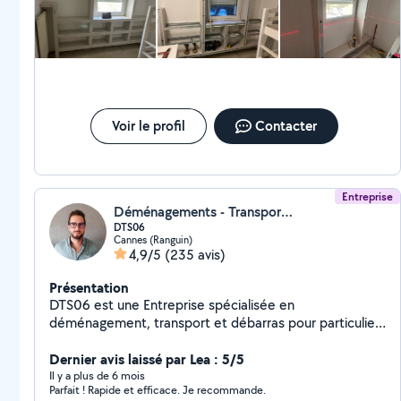
travaux des mes clients avec mon ASSURANCE
DÉCENNALE.
Voir le profil
Contacter
Entreprise
Déménagements - Transport & Services
DTS06
Cannes (Ranguin)
4,9/5
(235 avis)
Présentation
DTS06 est une Entreprise spécialisée en
déménagement, transport et débarras pour particuliers
& professionnels. Service rapide, matériel adapté et
équipe expérimentée. Devis gratuit et intervention sur
Dernier avis laissé par Lea : 5/5
mesure. Zones desservies : bassin cannois, Alpes-
Il y a plus de 6 mois
Parfait ! Rapide et efficace. Je recommande.
Maritimes région PACA et toute la France. Notre travail