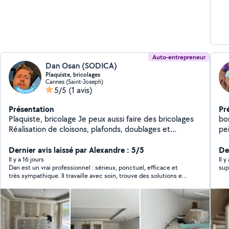
Auto-entrepreneur
Dan Osan (SODICA)
Plaquiste, bricolages
Cannes (Saint-Joseph)
5/5
(1 avis)
Présentation
Pr
Plaquiste, bricolage Je peux aussi faire des bricolages
bonjour Artisan Rén
Réalisation de cloisons, plafonds, doublages et
peintre + de 35 a
aménagements intérieurs en plaques de plâtre.
Arc
Montage des ossatures métalliques, pose d'isolants
Dernier avis laissé par Alexandre : 5/5
Ne
De
thermiques et acoustiques, installation des plaques de
Vil
Il y a 16 jours
Il 
Dan est un vrai professionnel : sérieux, ponctuel, efficace et
sup
plâtre, traitement des joints et finitions de haute
INTERV
très sympathique. Il travaille avec soin, trouve des solutions et
qualité. Réalisation de travaux standards ainsi que de
Co
inspire confiance. C'est quelqu'un de fiable sur qui l'on peut
projets haut de gamme, avec une grande attention aux
tout co
compter. Je le recommande sans hésitation pour tous vos
détails et au respect des exigences du client. Création
Maç
travaux. Merci encore Dan !
de décorations en plaques de plâtre : corniches,
Plombiers ( Cl
niches, plafonds décoratifs, caissons, habillages,
Me