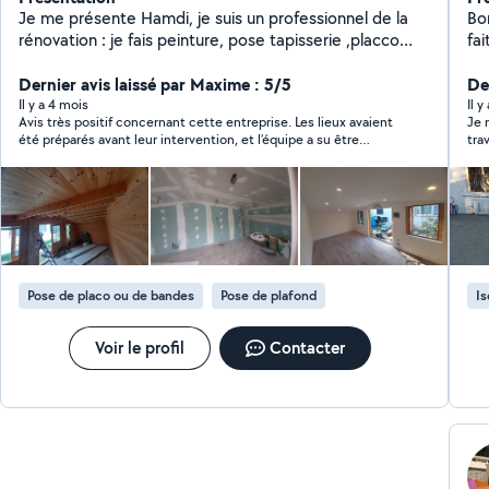
Je me présente Hamdi, je suis un professionnel de la
Bo
rénovation : je fais peinture, pose tapisserie ,placco
fait 15 ans : 
,faux plafond ,pose parquet ,montage meubles. Ma
pie
qualité d'après mes clients est que je travaille
Dernier avis laissé par Maxime : 5/5
de
Der
proprement, belles finitions. Selon vos besoin je donne
,confiance et s
Il y a 4 mois
Il y
Avis très positif concernant cette entreprise. Les lieux avaient
Je 
de bonnes idées pour vos aménagements. Contactez-
gen
été préparés avant leur intervention, et l’équipe a su être
tra
moi dans un premier temps déjà pour discuter
man
sérieuse, professionnelle et respectueuse du début à la fin. Les
rap
ensemble de votre projet.
pa
travaux concernaient la reprise d’un retour de salle de bain,
l’installation d’une vasque, la réalisation d’un coffre, peinture.
Ect.. Tout a été réalisé avec soin et de manière propre, en
respectant parfaitement les lieux.
Pose de placo ou de bandes
Pose de plafond
Is
Voir le profil
Contacter