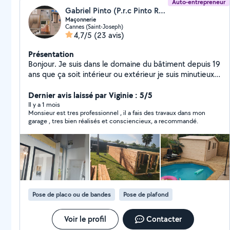
Auto-entrepreneur
Gabriel Pinto (P.r.c Pinto Rénovation Construction)
Maçonnerie
Cannes (Saint-Joseph)
4,7/5
(23 avis)
Présentation
Bonjour. Je suis dans le domaine du bâtiment depuis 19
ans que ça soit intérieur ou extérieur je suis minutieux
et ambitieux je résous tout problème et solutions à vos
besoins.
Dernier avis laissé par Viginie : 5/5
Il y a 1 mois
Monsieur est tres professionnel , il a fais des travaux dans mon
garage , tres bien réalisés et consciencieux, a recommandé.
Pose de placo ou de bandes
Pose de plafond
Voir le profil
Contacter