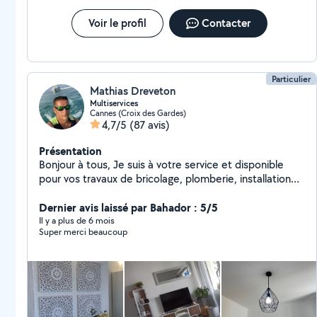
Voir le profil
Contacter
Particulier
Mathias Dreveton
Multiservices
Cannes (Croix des Gardes)
4,7/5
(87 avis)
Présentation
Bonjour à tous, Je suis à votre service et disponible
pour vos travaux de bricolage, plomberie, installation
électrique, montage de meubles, location de matériels
et transport de charges lourdes. Après trois maisons
Dernier avis laissé par Bahador : 5/5
d'expérience, je touche à tout et propose mes services
Il y a plus de 6 mois
Super merci beaucoup
pour vous rendre service. Au plaisir de vous rencontrer.
Mathias