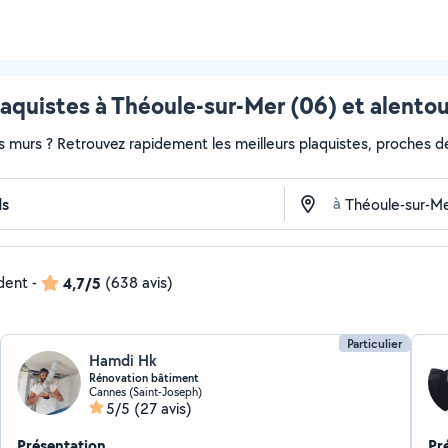
laquistes à Théoule-sur-Mer (06) et alentou
s murs ? Retrouvez rapidement les meilleurs plaquistes, proches de
à
ndent
-
4,7/5
(638 avis)
Particulier
Hamdi Hk
Rénovation bâtiment
Cannes (Saint-Joseph)
5/5
(27 avis)
Présentation
Pr