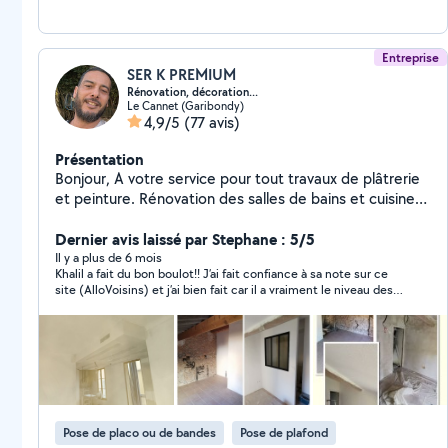
Entreprise
SER K PREMIUM
Rénovation, décoration...
Le Cannet (Garibondy)
4,9/5
(77 avis)
Présentation
Bonjour, A votre service pour tout travaux de plâtrerie
et peinture. Rénovation des salles de bains et cuisines,
parquet, montage des meubles, carrelage, électricité,
plomberie, rénovation d'intérieur ... Travail propre et
Dernier avis laissé par Stephane : 5/5
soigné Respect des normes Conseil N'hésitez pas à me
Il y a plus de 6 mois
Khalil a fait du bon boulot!! J’ai fait confiance à sa note sur ce
contacter. Satisfait ou satisfait.
site (AlloVoisins) et j’ai bien fait car il a vraiment le niveau des 5
étoiles. Il m’a fait le parquet de deux chambres très rapidement
et surtout très bien fait, rapide et efficace. Il a été disponible
rapidement encore merci.
Pose de placo ou de bandes
Pose de plafond