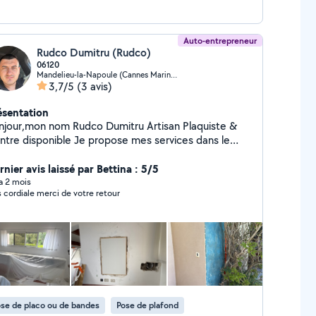
Auto-entrepreneur
Rudco Dumitru (Rudco)
06120
Mandelieu-la-Napoule (Cannes Marina-La Roubine)
3,7/5
(3 avis)
ésentation
our,mon nom Rudco Dumitru Artisan Plaquiste &
disponible Je propose mes services dans le
timent : Pose de placo (cloisons, faux plafonds)
de à joints bien soignées et finition propre Travaux
nier avis laissé par Bettina : 5/5
 peinture intérieure Rénovation d'appartements et
 a 2 mois
s cordiale merci de votre retour
l sérieux Finition propre et
ofessionnelle Disponible rapidement
se de placo ou de bandes
Pose de plafond