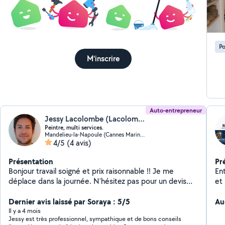
ca
ty
tv
me
Po
Rénov
M'inscrire
ex
tr
mu
go
Pos
trav
Auto-entrepreneur
Jessy Lacolombe (Lacolombe Jessy)
vi
Peintre, multi services.
Mandelieu-la-Napoule (Cannes Marina-La Roubine)
4/5
(4 avis)
Présentation
Pr
Bonjour travail soigné et prix raisonnable !! Je me
En
déplace dans la journée. N'hésitez pas pour un devis
et 
gratuit !!! 100 % clients satisfait !! au plaisir Jessy.
Sér
Dernier avis laissé par Soraya : 5/5
tra
Au
des
Il y a 4 mois
Jessy est très professionnel, sympathique et de bons conseils
est