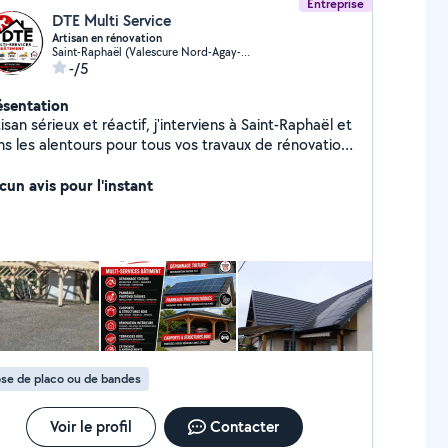
Entreprise
DTE Multi Service
Artisan en rénovation
Saint-Raphaël (Valescure Nord-Agay-Le Trayas)
-/5
ésentation
isan sérieux et réactif, j'interviens à Saint-Raphaël et
ns les alentours pour tous vos travaux de rénovation,
pannage et aménagement. J'accorde une grande
ortance à la qualité du travail, au respect des délais
cun avis pour l'instant
à la satisfaction de mes clients. Devis gratuit,
nseils personnalisés et accompagnement de votre
 du début à la fin. Prestations : Dépannage et
ion de toiture Recherche de fuites et zinguerie
stallation, entretien et dépannage de panneaux
aïques Carports, pergolas et structures bois
novation intérieure (cloisons, isolation, revêtements
, peinture...) Terrasses bois Extensions et
énagements
se de placo ou de bandes
Voir le profil
Contacter