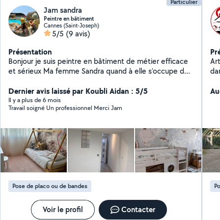
Particulier
Jam sandra
Peintre en bâtiment
Cannes (Saint-Joseph)
5/5
(9 avis)
Présentation
Pr
Bonjour je suis peintre en bâtiment de métier efficace
Art
et sérieux Ma femme Sandra quand à elle s'occupe des
da
remises en état appartement location, ménages et est
dé
également auxiliaire puéricultrice garde enfants
Dernier avis laissé par Koubli Aidan : 5/5
imp
Au
et 
Il y a plus de 6 mois
Travail soigné Un professionnel Merci Jam
co
projet
réparat
In
photovolt
Ré
de sols
am
Pose de placo ou de bandes
Po
Voir le profil
Contacter