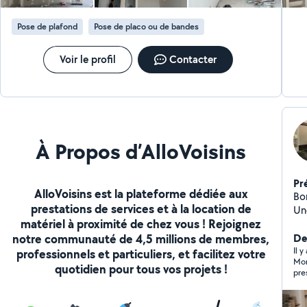
retombées de plafond, éclairages LED intégrés et
autres éléments décoratifs sur mesure. Lecture de
Pose de plafond
Pose de placo ou de bandes
plans, organisation du chantier, respect des délais, des
normes de sécurité et collaboration efficace avec les
autres corps de métier. Travail précis, soigné et orienté
Voir le profil
Contacter
vers la satisfaction du client.
À Propos d’AlloVoisins
Pr
AlloVoisins est la plateforme dédiée aux
Bo
prestations de services et à la location de
Une
matériel à proximité de chez vous ! Rejoignez
ch
notre communauté de 4,5 millions de membres,
pro
De
dima
Il 
professionnels et particuliers, et facilitez votre
Mon
l'entrepri
quotidien pour tous vos projets !
pre
iso
n’y
garage
tél
pl