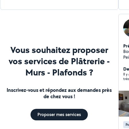
Pr
Vous souhaitez proposer
Bonj
Peintre 
vos services de Plâtrerie -
bâ
Ban
Der
Murs - Plafonds ?
de
Il y
trè
maisons Travai
pr
Inscrivez-vous et répondez aux demandes près
de chez vous !
Proposer mes services
Po