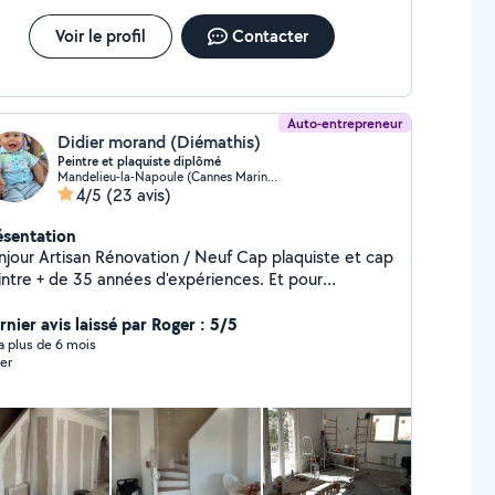
Voir le profil
Contacter
Auto-entrepreneur
Didier morand (Diémathis)
Peintre et plaquiste diplômé
Mandelieu-la-Napoule (Cannes Marina-La Roubine)
4/5
(23 avis)
ésentation
ovation / Neuf Cap plaquiste et cap
nnées d'expériences. Et pour
hitectes / Marchands de biens / Particuliers / Syndic
uf ou rénovation complète
rnier avis laissé par Roger : 5/5
la/Appartement/Commerce PLUSIEURS
y a plus de 6 mois
er
ENANTS UN SEUL INTERLOCUTEUR
ordination de travaux / suivi de chantier Proposant
rps d'états Avec équipes de professionnels
on terrassier ( Gros œuvre et piscines ) Façadiers
im/chaudière ) Électriciens Carreleurs
nuisiers