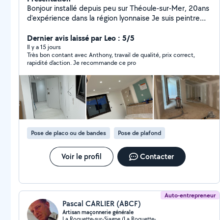
Bonjour installé depuis peu sur Théoule-sur-Mer, 20ans
d'expérience dans la région lyonnaise Je suis peintre
bâtiment de métier et je fais uniquement la
préparation enduit / bande a joint, et finition peinture
Dernier avis laissé par Leo : 5/5
intérieur / extérieur Puis j'ai plusieurs contact sérieux
Il y a 15 jours
Très bon contant avec Anthony, travail de qualité, prix correct,
plombier électricien maçon Plaquiste carreleur, qui
rapidité d’action. Je recommande ce pro
travail très très bien. Travail propre, rapide et soigné ;)
Rapport qualité prix ;) Déplacement Département 06
ou 83 Devis gratuit Tel : 749660262 Cordialement
Pose de placo ou de bandes
Pose de plafond
Voir le profil
Contacter
Auto-entrepreneur
Pascal CARLIER (ABCF)
Artisan maçonnerie générale
La Roquette-sur-Siagne (La Roquette-sur-Siagne)