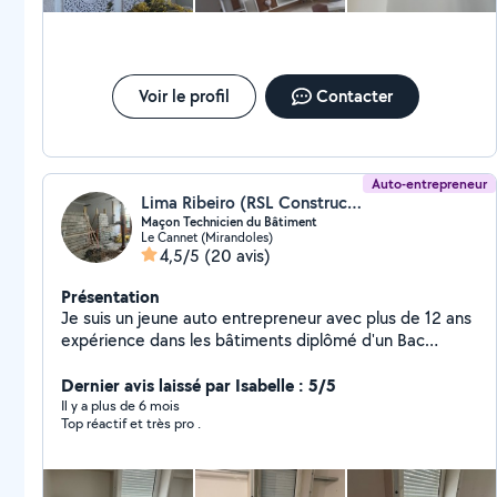
Voir le profil
Contacter
Auto-entrepreneur
Lima Ribeiro (RSL Construction)
Maçon Technicien du Bâtiment
Le Cannet (Mirandoles)
4,5/5
(20 avis)
Présentation
Je suis un jeune auto entrepreneur avec plus de 12 ans
expérience dans les bâtiments diplômé d'un Bac
Professionnel 'Technicien du Bâtiment Organisation et
Réalisation du Gros Oeuvre ' obtenu 08/01/2021 à
Dernier avis laissé par Isabelle : 5/5
Nice. Mon domaine ( Conseillé Technique dans le gros
Il y a plus de 6 mois
Top réactif et très pro .
œuvre et réalisation dans le neuf, Rénovation,
Maçonnerie, Coffrage, Béton Armé et Plaquiste) Je
suis très motivé et très professionnel. Ne hésite pas à
faire appel à moi pour vous travaux. Je assures les