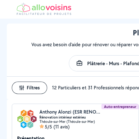
P
Vous avez besoin d'aide pour rénover ou réparer vo
Filtres
12 Particuliers et 31 Professionnels répo
Auto-entrepreneur
Anthony Alonzi (ESR RENOVATION TRAYAS)
Rénovation intérieur extérieu
Théoule-sur-Mer (Théoule-sur-Mer)
5/5
(11 avis)
Présentation