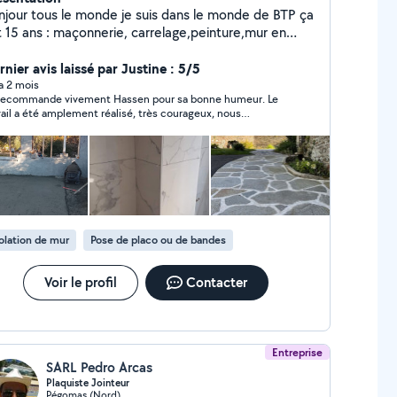
njour tous le monde je suis dans le monde de BTP ça
maçonnerie, carrelage,peinture,mur en
rre ..etc je travail avec mon père a l'âge de 63 ans
 40 ans expérience maçonnerie ,une équipe correct
nier avis laissé par Justine : 5/5
érieux et surtout travail pro ..on est des
 a 2 mois
recommande vivement Hassen pour sa bonne humeur. Le
s sympa et souriant avec les clients , on est sur
vail a été amplement réalisé, très courageux, nous
delieu et on peux déplacer aux alentours n'hésitez
pèlerons si besoin 🙏🏻
s merci..
olation de mur
Pose de placo ou de bandes
Voir le profil
Contacter
Entreprise
SARL Pedro Arcas
Plaquiste Jointeur
Pégomas (Nord)