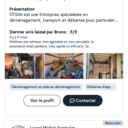
Présentation
DTS06 est une Entreprise spécialisée en
déménagement, transport et débarras pour particuliers
& professionnels. Service rapide, matériel adapté et
équipe expérimentée. Devis gratuit et intervention sur
Dernier avis laissé par Bruno : 5/5
mesure. Zones desservies : bassin cannois, Alpes-
Il y a 2 mois
Mathieu est sérieux, tres agreable et tres serviable, la
Maritimes région PACA et toute la France. Notre travail
prestation était parfaite, très rapide et efficace. Je
est toujours réalisé avec bienveillance, respect et avec
recommande vivement ! Déménagement d un box de 20m2
le sourire. Mais aussi dans les règles de l'art et avec
toutes les autorisations nécessaires à savoir capacité
professionnelle de transport, licence de transport et
assurances. 06-62-02-17-71
Déménagement et aide au déménagement
Débarras d'appartement
Voir le profil
Contacter
Particulier
Lionel Michel Gonzalez