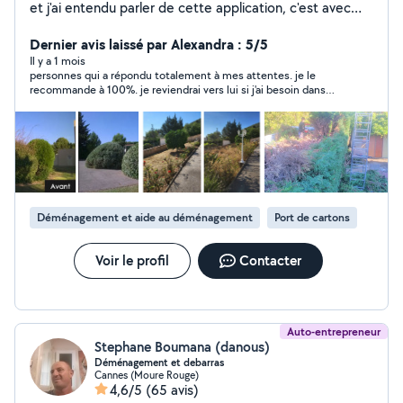
et j'ai entendu parler de cette application, c'est avec
plaisir que je vous propose mes services d'entretient de
votre jardin mais aussi pour des
Dernier avis laissé par Alexandra : 5/5
déménagements,manutention etc
Il y a 1 mois
personnes qui a répondu totalement à mes attentes. je le
recommande à 100%. je reviendrai vers lui si j'ai besoin dans
l'avenir
Déménagement et aide au déménagement
Port de cartons
Voir le profil
Contacter
Auto-entrepreneur
Stephane Boumana (danous)
Déménagement et debarras
Cannes (Moure Rouge)
4,6/5
(65 avis)