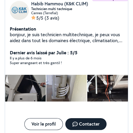
Habib Hammou (K&K CLIM)
Technicien multi technique
Cannes (Terrefial)
5/5
(3 avis)
Présentation
bonjour, je suis technicien multitechnique, je peux vous
aidez dans tout les domaines électrique, climatisation,
plomberie et dans tout tâche manutention. je peux
aussi être dans la livraison ou déposer des personnes. je
Dernier avis laissé par Julie : 5/5
suis joignable à toute heure
Il y a plus de 6 mois
Super arrangeant et très gentil !
Voir le profil
Contacter