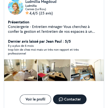
Ludmillia Megdoud
Ludmillia
Cannes (Le Riou)
4,4/5
(23 avis)
Présentation
Conciergerie - Entretien ménager Vous cherchez à
confier la gestion et l'entretien de vos espaces à un
professionnel de confiance ? Je suis la solution ! Avec
une passion pour l'organisation et la propreté, que ce
Dernier avis laissé par Jean Paul : 5/5
soit pour un petit appartement cosy ou une villa de luxe,
Il y a plus de 6 mois
trop loin de chez moi mais un très non rapport et très
je m'engage à simplifier votre quotidien en transformant
professionnel
chaque coin de votre intérieur en un lieu accueillant et
sans stress. Photo / mise en ligne de l'annonce - Gestion
des réservations - Accueil des locataires - Remise des
clés - Assistance séjour - Entretien - Ménage ... Votre
espace est ma priorité ! Déléguez, détendez-vous, et
laissez-moi en prendre soin parce que chaque détail
compte ! Contactez-moi pour un devis au 643768648.
Voir le profil
Contacter