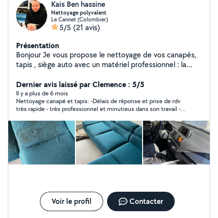
Kais Ben hassine
Nettoyage polyvalent
Le Cannet (Colombier)
5/5
(21 avis)
Présentation
Bonjour Je vous propose le nettoyage de vos canapés,
tapis , siège auto avec un matériel professionnel : la
shampouineuse Kärcher 8/1 C et son produit qui enlève
toutes traces tenaces et 99% acariens Tarifs : Canapé à
Dernier avis laissé par Clemence : 5/5
partir de 40e Tapis / moquette à partir de 30e Matelas
Il y a plus de 6 mois
Nettoyage canapé et tapis: -Délais de réponse et prise de rdv
: à partir de 30e Déplacement à domicile en fonction
très rapide - très professionnel et minutieux dans son travail -
de votre disponibilité. Je reste à votre disposition pour
prix très correct - je recommande fortement pour vos canapés
tout information complémentaire
et tapis Prochaine prestation voiture complète. Un plaisir de l
avoir connu . Top?
Voir le profil
Contacter