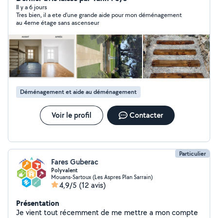
déménagement et en menuiserie aluminium. Ponctuel,
Il y a 6 jours
Tres bien, il a ete d'une grande aide pour mon déménagement
travailleur et autonome, je m'adapte rapidement et
au 4eme étage sans ascenseur
m'investis pleinement dans les missions qui me sont
confiées. Véhiculé(e), je peux me déplacer facilement
selon les besoins. Disponible immédiatement.
Déménagement et aide au déménagement
Voir le profil
Contacter
Particulier
Fares Guberac
Polyvalent
Mouans-Sartoux (Les Aspres Plan Sarrain)
4,9/5
(12 avis)
Présentation
Je vient tout récemment de me mettre a mon compte