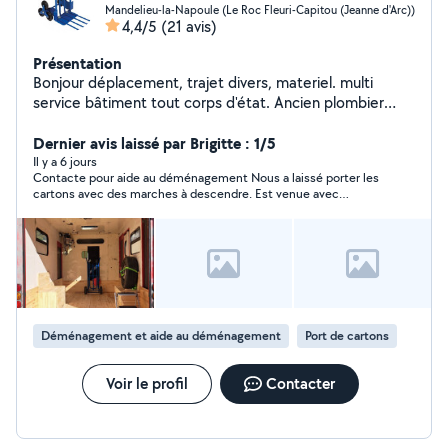
Mandelieu-la-Napoule (Le Roc Fleuri-Capitou (Jeanne d'Arc))
4,4/5
(21 avis)
Présentation
Bonjour déplacement, trajet divers, materiel. multi
service bâtiment tout corps d'état. Ancien plombier
chauffagiste technicien du bâtiment.
Dernier avis laissé par Brigitte : 1/5
Il y a 6 jours
Contacte pour aide au déménagement Nous a laissé porter les
cartons avec des marches à descendre. Est venue avec
Madame qui a brillé par ses efforts. Donne des
recommandations pour porter les cartons. A noter qu’il y avait
plus que prévu mais il me semble qu’un homme a plus de force
qu’une femme! Son temps était compté , information non
transmise au départ. En fait à range dans le camion et à
transporte. Non recommandable pour un déménagement à
moins que vous vouliez tout porter. Rien à voir avec d’autres
personnes contacté sur allô voisins pour la même prestation il
Déménagement et aide au déménagement
Port de cartons
y a quelques temps pour un tarif avoisinant.
Voir le profil
Contacter