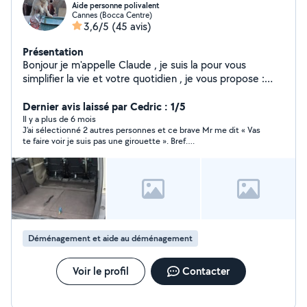
Aide personne polivalent
Cannes (Bocca Centre)
3,6/5
(45 avis)
Présentation
Bonjour je m'appelle Claude , je suis la pour vous
simplifier la vie et votre quotidien , je vous propose :
Chauffeur Covoiturage Électricité Jardinage Entretient
maison / villa / appartement Garde de chiens Merci de
Dernier avis laissé par Cedric : 1/5
m'avoir lue et à bientôt :) Voici mon numéro de
Il y a plus de 6 mois
J’ai sélectionné 2 autres personnes et ce brave Mr me dit « Vas
téléphone : 0613200727
te faire voir je suis pas une girouette ». Bref….
Déménagement et aide au déménagement
Voir le profil
Contacter