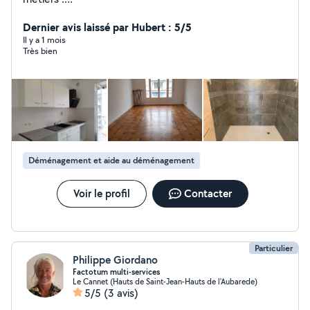
peinture/carrelage/menuiserie/plomberie/rénovation
Artisan menuisier à mes heures perdues.
Dernier avis laissé par Hubert : 5/5
Il y a 1 mois
Très bien
Déménagement et aide au déménagement
Voir le profil
Contacter
Particulier
Philippe Giordano
Factotum multi-services
Le Cannet (Hauts de Saint-Jean-Hauts de l'Aubarede)
5/5
(3 avis)