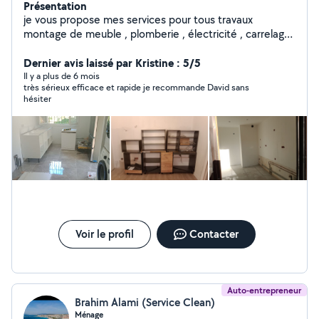
Présentation
je vous propose mes services pour tous travaux
montage de meuble , plomberie , électricité , carrelage
, peinture, agencement, faux plafond, montage de
cuisine, store et volet roulant porte de garage et
Dernier avis laissé par Kristine : 5/5
d'autres interventions. Ayant été directeur technique de
Il y a plus de 6 mois
très sérieux efficace et rapide je recommande David sans
palace pendant plusieurs années , j intervient sur toutes
hésiter
pannes devis et renseignement gratuit sur déplacement
propre et ponctuel
Voir le profil
Contacter
Auto-entrepreneur
Brahim Alami (Service Clean)
Ménage