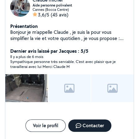
Aide personne polivalent
Cannes (Bocca Centre)
3,6/5
(45 avis)
Présentation
Bonjour je m'appelle Claude , je suis la pour vous
simplifier la vie et votre quotidien , je vous propose :
Chauffeur Covoiturage Électricité Jardinage Entretient
maison / villa / appartement Garde de chiens Merci de
Dernier avis laissé par Jacques : 5/5
m'avoir lue et à bientôt :) Voici mon numéro de
Il y a plus de 6 mois
Sympathique personne très serviable. C’est avec plaisir que je
téléphone : 0613200727
travaillerai avec lui Merci Claude M
Voir le profil
Contacter