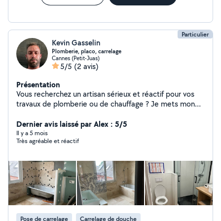
Particulier
Kevin Gasselin
Plomberie, placo, carrelage
Cannes (Petit-Juas)
5/5
(2 avis)
Présentation
Vous recherchez un artisan sérieux et réactif pour vos
travaux de plomberie ou de chauffage ? Je mets mon
savoir-faire à votre service pour tous types
d'interventions, que vous soyez particulier ou
Dernier avis laissé par Alex : 5/5
professionnel. Prestations proposées : Dépannage
Il y a 5 mois
Très agréable et réactif
plomberie : fuites, débouchage, remplacement de
robinetterie, chasse d'eau, etc. Installation et
rénovation de salles de bain et cuisines
Remplacement de chauffe-eau . Création et
mise aux normes de réseaux (PER, cuivre, multicouche)
Pourquoi faire appel à mes services ? Artisan
qualifié et déclaré Intervention rapide Travail soigné
avec garantie décennale Disponible 6j/7 interventions
Pose de carrelage
Carrelage de douche