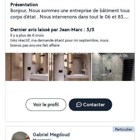
Présentation
Bonjour, Nous sommes une entreprise de bâtiment tous
corps d'état . Nous intervenons dans tout le 06 et 83.
Cotisation sociale et assurance décennale à jour.
Plusieurs références de chantiers chez particuliers et
Dernier avis laissé par Jean-Marc : 5/5
professionnels. Photos réelles et vérifiables. Des prix
Il y a plus de 6 mois
très réactif, ma demande étant pour mi septembre, nous
intéressants et une qualité de travail irréprochable.
bravos pas encore fait affaire
bonne journée.
Voir le profil
Contacter
Particulier
Gabriel Megdoud