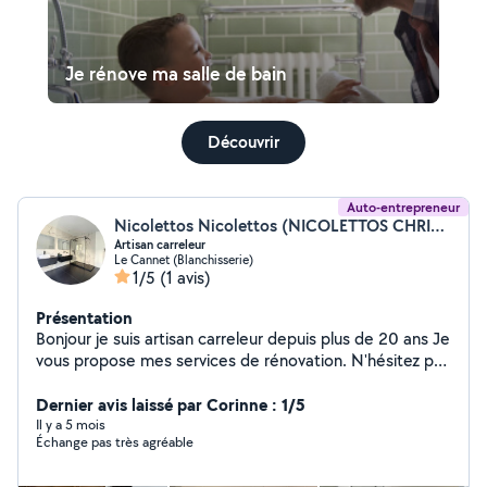
Je rénove ma salle de bain
Découvrir
Auto-entrepreneur
Nicolettos Nicolettos (NICOLETTOS CHRISTOPHE)
Artisan carreleur
Le Cannet (Blanchisserie)
1/5
(1 avis)
Présentation
Bonjour je suis artisan carreleur depuis plus de 20 ans Je
vous propose mes services de rénovation. N'hésitez pas
à me contacter pour plus de renseignements ou photos
également de mon travail.
Dernier avis laissé par Corinne : 1/5
Il y a 5 mois
Échange pas très agréable