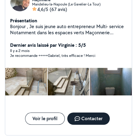
Maçonnerie
Mandelieu-la-Napoule (Le Gavelier-La Tour)
4,6/5
(67 avis)
Présentation
Bonjour , Je suis jeune auto entrepreneur Multi- service
Notamment dans les espaces verts Maçonnerie
Carrelage Plomberie Climatisation Rénovation Peinture
Et toute sorte de petit bricolage , minutieux dans mon
Dernier avis laissé par Virginie : 5/5
travail , j'aime que le client soit satisfait de mon
Il y a 2 mois
Je recommande +++++Gabriel, très efficace ! Merci
intervention. Je dispose d'une équipe qui est composé
de plusieurs corps de métier ce qui nous permet
d'intervenir dans de nombreux domaine. Payez moins
chers avec la déduction d'impôt. Je reste à disposition
pour toute demande d'information.
Voir le profil
Contacter