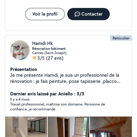
Voir le profil
Contacter
Particulier
Hamdi Hk
Rénovation bâtiment
Cannes (Saint-Joseph)
5/5
(27 avis)
Présentation
Je me présente Hamdi, je suis un professionnel de la
rénovation : je fais peinture, pose tapisserie ,placco
,faux plafond ,pose parquet ,montage meubles. Ma
qualité d'après mes clients est que je travaille
Dernier avis laissé par Aniello : 5/5
proprement, belles finitions. Selon vos besoin je donne
Il y a 4 mois
Travail professionnel, maîtrise son domaine. Personne de
de bonnes idées pour vos aménagements. Contactez-
confiance, je recommande.
moi dans un premier temps déjà pour discuter
ensemble de votre projet.