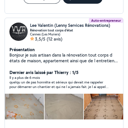
Auto-entrepreneur
Lee Valentin (Lenny Services Rénovations)
Rénovation tout corps d'état
Cannes (Les Muriers)
3,5/5
(12 avis)
Présentation
Bonjour je suis artisan dans la rénovation tout corps d
états de maison, appartement ainsi que de l entretien
de piscines et de jardins. n hésitez pas à me contacter .
Cordialement, VALENTIN Lee
Dernier avis laissé par Thierry : 1/5
Il y a plus de 6 mois
quelqu un de pas honnête et sérieux qui devait me rappeler
pour démarrer un chantier et qui ne l a jamais fait. je l ai appelé
à maintes reprises il n a jamais répondu mes appels. peut être
que ce travail dont il ce disait qualifié était en fait trop
compliqué pour lui. enfin à éviter absolument si vous chercher
quelqu'un de parole et surtout de sérieux!