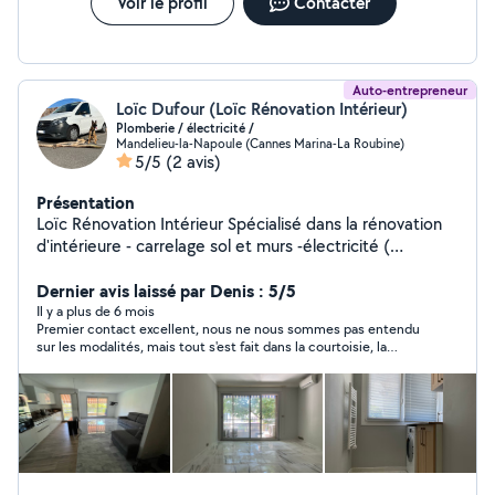
Voir le profil
Contacter
Auto-entrepreneur
Loïc Dufour (Loïc Rénovation Intérieur)
Plomberie / électricité /
Mandelieu-la-Napoule (Cannes Marina-La Roubine)
5/5
(2 avis)
Présentation
Loïc Rénovation Intérieur Spécialisé dans la rénovation
d'intérieure - carrelage sol et murs -électricité (
compteur électrique, ...) -plomberie ( cumulus chauffe-
eau , salle d'eau , salle de bain ) - peinture sols et murs -
Dernier avis laissé par Denis : 5/5
doublage des murs ( BA13 ) Garantie décennale + RC
Il y a plus de 6 mois
Premier contact excellent, nous ne nous sommes pas entendu
Pro
sur les modalités, mais tout s'est fait dans la courtoisie, la
compréhension et l'ouverture d'esprit. Merci de ce contact