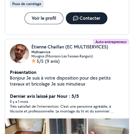
Pose de carrelage
Voir le profil
Contacter
Auto-entrepreneur
Étienne Chaillan (EC MULTISERVICES)
Multiservice
Mougins (Pibonson-Les Faisses-Ranguin)
5/5
(9 avis)
Présentation
Bonjour Je suis à votre disposition pour des petits
travaux et bricolage Je suis minutieux
Dernier avis laissé par Nour : 5/5
Il y a 1 mois
Très satisfait de l’intervention. C’est une personne agréable, à
l’écoute et professionnelle. Le montage du lit et du sommier a
été réalisé avec soin et efficacité. Le travail est propre, sérieux
et conforme à mes attentes. Je recommande sans hésitation.
Merci encore pour votre aide !