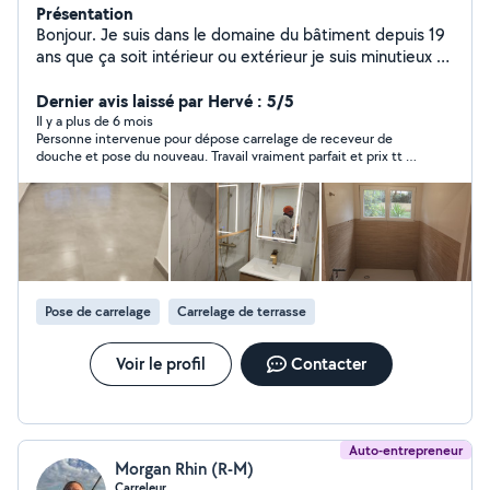
Présentation
Bonjour. Je suis dans le domaine du bâtiment depuis 19
ans que ça soit intérieur ou extérieur je suis minutieux et
ambitieux je résous tout problème et solutions à vos
besoins.
Dernier avis laissé par Hervé : 5/5
Il y a plus de 6 mois
Personne intervenue pour dépose carrelage de receveur de
douche et pose du nouveau. Travail vraiment parfait et prix tt à
fait correct - Le Professionnel .Consciencieux ,et toujours à
l’écoute. De plus ce qui ne gâche rien très ponctuel et
sympathique. Je le recommande très chaudement.
Pose de carrelage
Carrelage de terrasse
Voir le profil
Contacter
Auto-entrepreneur
Morgan Rhin (R-M)
Carreleur