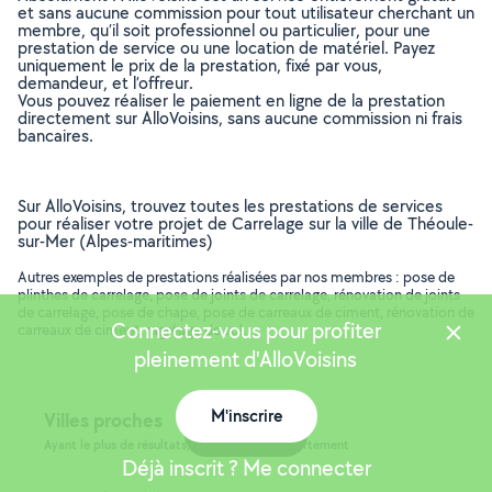
et sans aucune commission pour tout utilisateur cherchant un
membre, qu’il soit professionnel ou particulier, pour une
prestation de service ou une location de matériel. Payez
uniquement le prix de la prestation, fixé par vous,
demandeur, et l’offreur.
Vous pouvez réaliser le paiement en ligne de la prestation
directement sur AlloVoisins, sans aucune commission ni frais
bancaires.
Sur AlloVoisins, trouvez toutes les prestations de services
pour réaliser votre projet de Carrelage sur la ville de Théoule-
sur-Mer (Alpes-maritimes)
Autres exemples de prestations réalisées par nos membres : pose de
plinthes de carrelage, pose de joints de carrelage, rénovation de joints
de carrelage, pose de chape, pose de carreaux de ciment, rénovation de
Connectez-vous pour profiter
carreaux de ciment, ragréage de sol, ..
pleinement d'AlloVoisins
M'inscrire
Villes proches
Carte
Ayant le plus de résultats, dans le même département
Déjà inscrit ? Me connecter