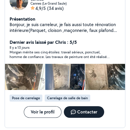
Cannes (Le Grand Saule)
4,9/5
(34 avis)
Présentation
Bonjour, je suis carreleur, je fais aussi toute rénovation
intérieure(Parquet, cloison ,maçonnerie, faux plafond
etc..), je travaille avec plusieurs corps de métier:
Plombier, électricien, peintre, staffeur, jardinier. J’essaye
Dernier avis laissé par Chris : 5/5
toujours de trouver une solution au mieux avec mes
Il y a 13 jours
Morgan mérite ses cinq étoiles: travail sérieux, ponctuel,
clients, Que ce soit budget ou idées. Travail propre et
homme de confiance. Les travaux de peinture ont été réalisés
soigneux. Mes coordonnées:07.69.60.56.58
dans des conditions climatiques très difficiles (canicule en
Cordialement
journée, Morgan venait à 5h du matin!), et le résultat est
impeccable. Autant que la pose d'un carrelage mural en
intérieur dont le résultat est nickel. Pour le reste, Morgan a
réalisé des travaux de maçonnerie et de modification d'une
évacuation d'eau pluviale: travail parfait! Bref, je conseille sans
condition, et j'aurai grand plaisir à solliciter à nouveau Morgan
pour des travaux futurs.
Pose de carrelage
Carrelage de salle de bain
Voir le profil
Contacter