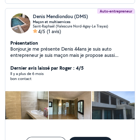
Auto-entrepreneur
Denis Mendiondou (DMS)
Maçon et multiservices
Saint-Raphaël (Valescure Nord-Agay-Le Trayas)
4/5
(1 avis)
Présentation
Bonjour,je me présente Denis 44ans je suis auto
entrepreneur je suis maçon mais je propose aussi
d'autres services carrelage,
faïence,piscine,peinture,placo ,nettoyage haute
Dernier avis laissé par Roger : 4/5
pression des extérieurs et jardin,petit travaux électricité
Il y a plus de 6 mois
bon contact
ou plomberie .