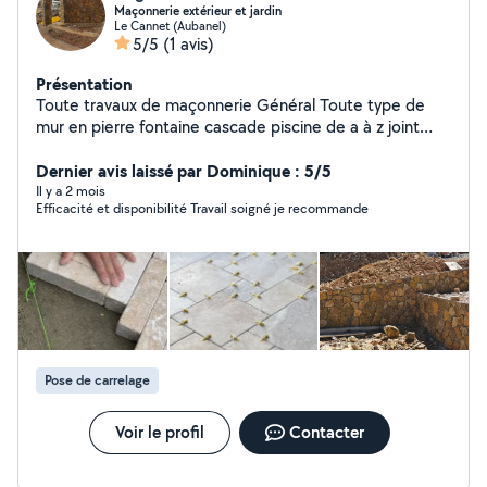
Maçonnerie extérieur et jardin
Le Cannet (Aubanel)
5/5
(1 avis)
Présentation
Toute travaux de maçonnerie Général Toute type de
mur en pierre fontaine cascade piscine de a à z joint
piscine carrelage façade clouture mur en aglo penché
mur en parpaing dallage et création et rénovation et
Dernier avis laissé par Dominique : 5/5
entretien de jardin arrosage automatique robot
Il y a 2 mois
Efficacité et disponibilité Travail soigné je recommande
tondeuse gazon clouture griage et clouture électrique
tirasse en bois.......
Pose de carrelage
Voir le profil
Contacter