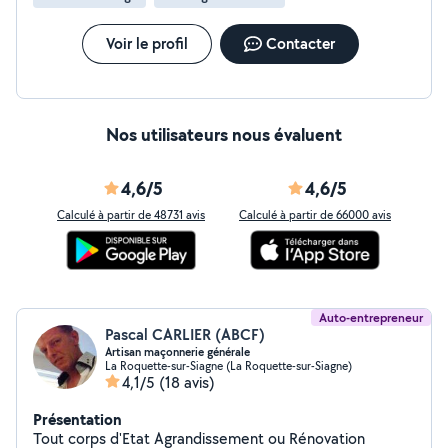
d'urgence possibles
Voir le profil
Contacter
Nos utilisateurs nous évaluent
4,6/5
4,6/5
Calculé à partir de 48731 avis
Calculé à partir de 66000 avis
Auto-entrepreneur
Pascal CARLIER (ABCF)
Artisan maçonnerie générale
La Roquette-sur-Siagne (La Roquette-sur-Siagne)
4,1/5
(18 avis)
Présentation
Tout corps d'Etat Agrandissement ou Rénovation