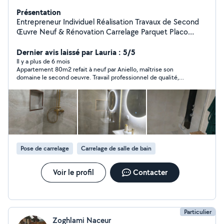
Présentation
Entrepreneur Individuel Réalisation Travaux de Second
Œuvre Neuf & Rénovation Carrelage Parquet Placo
Peinture Plomberie Électricité Rénovation complète de
maison et d'appartement GARANTIE RC ET
Dernier avis laissé par Lauria : 5/5
DÉCENNALE Travail soigneux, consciencieux, à l'écoute
Il y a plus de 6 mois
Appartement 80m2 refait à neuf par Aniello, maîtrise son
dans tous vos projets pour un travail qualitatif.
domaine le second oeuvre. Travail professionnel de qualité,
Agencement d'intérieur/extérieur du sol au plafond,
consciencieux et de bon conseil. Je recommande !
tout type de revêtement sol/mural, création de salle de
bain sur plan. Étudie toute demande et proposition.
*DEVIS GRATUIT
Pose de carrelage
Carrelage de salle de bain
Voir le profil
Contacter
Particulier
Zoghlami Naceur