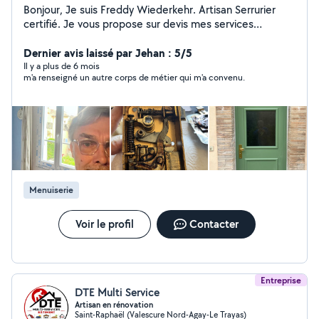
Bonjour, Je suis Freddy Wiederkehr. Artisan Serrurier
certifié. Je vous propose sur devis mes services
Installation, dépannage pour vos : - Serrures. - Serrure
connectée, pour sécuriser et contrôler votre porte
Dernier avis laissé par Jehan : 5/5
d'entrée. - Porte blindée. - Menuiseries, Aluminium ,
Il y a plus de 6 mois
m'a renseigné un autre corps de métier qui m'a convenu.
PVC, Bois. - Volets roulants, Volets battants. - Stores.
Travail soigné.
Menuiserie
Voir le profil
Contacter
Entreprise
DTE Multi Service
Artisan en rénovation
Saint-Raphaël (Valescure Nord-Agay-Le Trayas)