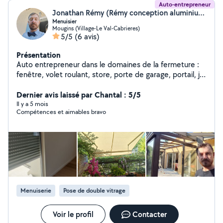
Auto-entrepreneur
Jonathan Rémy (Rémy conception aluminium)
Menuisier
Mougins (Village-Le Val-Cabrieres)
5/5
(6 avis)
Présentation
Auto entrepreneur dans le domaines de la fermeture :
fenêtre, volet roulant, store, porte de garage, portail, je
souhaite vous faire profiter de mon expérience de 15
ans.
Dernier avis laissé par Chantal : 5/5
Il y a 5 mois
Compétences et aimables bravo
Menuiserie
Pose de double vitrage
Voir le profil
Contacter