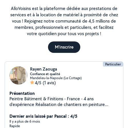
AlloVoisins est la plateforme dédiée aux prestations de
services et à la location de matériel à proximité de chez
vous ! Rejoignez notre communauté de 4,5 millions de
membres, professionnels et particuliers, et facilitez
votre quotidien pour tous vos projets !
M'inscrire
Particulier
Rayen Zaouga
Confiance et qualité
Mandelieu-la-Napoule (Le Cottage)
4/5
(1 avis)
Présentation
Peintre Bátiment & Finitions - France - 4 ans
d'expérience Réalisation de chantiers en peinture
intérieure et exterieure Pose de papier peint technique
et décoratif Travail sur finitions complexes nécessitant
Dernier avis laissé par Pascal : 4/5
précision et rigueur Proposition d'améllorations
Il y a plus de 6 mois
Rapide
esthétiques validées sur chantier Intervention sur