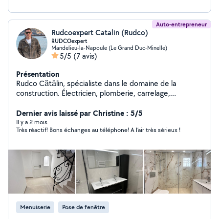
Auto-entrepreneur
Rudcoexpert Catalin (Rudco)
RUDCOexpert
Mandelieu-la-Napoule (Le Grand Duc-Minelle)
5/5
(7 avis)
Présentation
Rudco Cătălin, spécialiste dans le domaine de la
construction. Électricien, plomberie, carrelage,
menuiserie, enduit, placo, peinture, etc.
Dernier avis laissé par Christine : 5/5
Il y a 2 mois
Très réactif! Bons échanges au téléphone! A l’air très sérieux !
Menuiserie
Pose de fenêtre