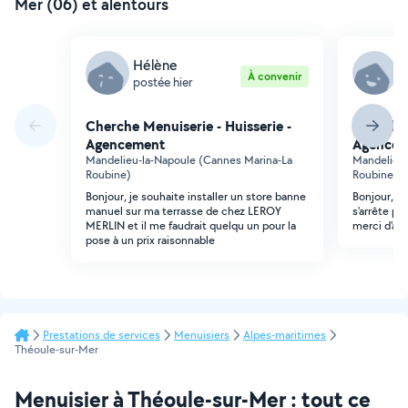
Mer (06) et alentours
Hélène
H
À convenir
postée hier
p
Cherche Menuiserie - Huisserie -
Cherche 
Agencement
Agencem
Mandelieu-la-Napoule (Cannes Marina-La
Mandelieu-
Roubine)
Roubine)
Bonjour, je souhaite installer un store banne
Bonjour, pr
manuel sur ma terrasse de chez LEROY
s'arrête p
MERLIN et il me faudrait quelqu un pour la
merci d'ava
pose à un prix raisonnable
Prestations de services
Menuisiers
Alpes-maritimes
Théoule-sur-Mer
Menuisier à Théoule-sur-Mer : tout ce