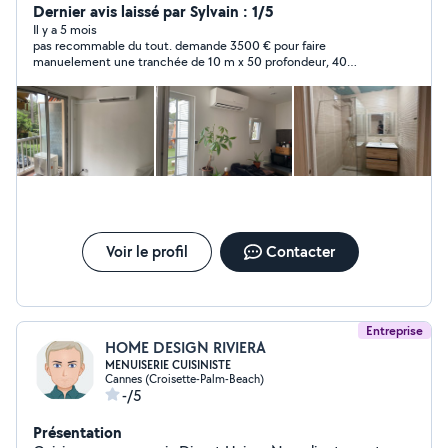
spécifique Clim DT peut aussi répondre à vos travaux
Dernier avis laissé par Sylvain : 1/5
Tout corps d'État
Il y a 5 mois
pas recommable du tout. demande 3500 € pour faire
manuelement une tranchée de 10 m x 50 profondeur, 40
largeur.
Voir le profil
Contacter
Entreprise
HOME DESIGN RIVIERA
MENUISERIE CUISINISTE
Cannes (Croisette-Palm-Beach)
-/5
Présentation