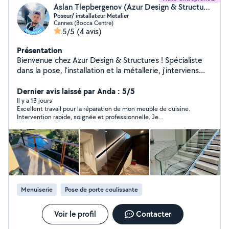
Aslan Tlepbergenov (Azur Design & Structures)
Poseur/ installateur Metalier
Cannes (Bocca Centre)
5/5
(4 avis)
Présentation
Bienvenue chez Azur Design & Structures ! Spécialiste
dans la pose, l'installation et la métallerie, j'interviens
pour tous vos travaux d'aménagement intérieur,
extérieur et petit bricolage. ️ Nos prestations :
Dernier avis laissé par Anda : 5/5
Menuiserie & Fermetures : Pose de portes, fenêtres,
Il y a 13 jours
Excellent travail pour la réparation de mon meuble de cuisine.
pergolas et escaliers Aménagement : Montage de tous
Intervention rapide, soignée et professionnelle. Je
types de meubles et structures Métallerie : Pose
recommande sans hésitation.
d'ouvrages métalliques sur-mesure Bricolage & Fixations
: Fixations lourdes sur béton (miroirs grands formats,
supports TV), préparation et rattrapage de supports
Travail soigné, rigoureux et sécurisé. Respect des délais
et chantier rendu propre. N'hésitez pas à me contacter
pour discuter de votre projet et obtenir un devis rapide
Menuiserie
Pose de porte coulissante
!
Voir le profil
Contacter