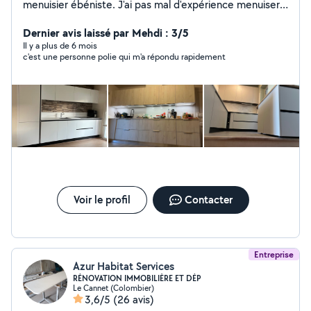
menuisier ébéniste. J'ai pas mal d'expérience menuiserie
et quelques travaux : montage parquet, cuisine en kit ,
montage meuble et tt types de boiseries . En bricolage
Dernier avis laissé par Mehdi : 3/5
je suis capable de monter des murs en placo peinture ,
Il y a plus de 6 mois
c'est une personne polie qui m'a répondu rapidement
montage des tringles et tableaux décoratif n'hésitez pas
à me contacter 0780763452merci
Voir le profil
Contacter
Entreprise
Azur Habitat Services
RÉNOVATION IMMOBILIÈRE ET DÉP
Le Cannet (Colombier)
3,6/5
(26 avis)