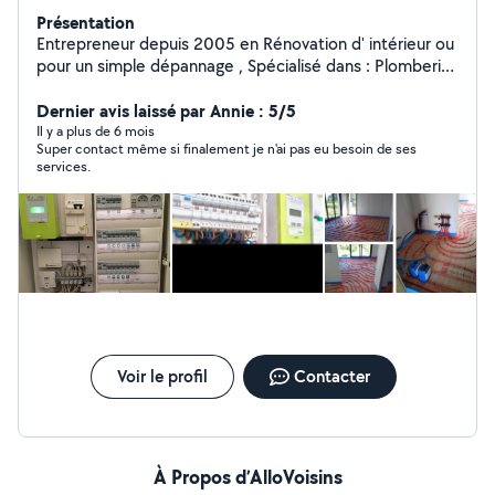
Présentation
Entrepreneur depuis 2005 en Rénovation d' intérieur ou
pour un simple dépannage , Spécialisé dans : Plomberie
Chauffage Serrurerie Store Volet Roulant Electricité
Climatisation Carrelage Peinture Menuiserie interieure
Dernier avis laissé par Annie : 5/5
Cloisonnement-Isolation Tous Revêtements de sols .
Il y a plus de 6 mois
Super contact même si finalement je n'ai pas eu besoin de ses
Toute rénovation intérieure. (ASSURANCE PRO RC /
services.
DECENNALE ) . Travaux garantis . A votre service .
Voir le profil
Contacter
À Propos d’AlloVoisins