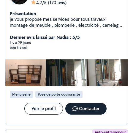
4,7/5
(170 avis)
Présentation
je vous propose mes services pour tous travaux
montage de meuble , plomberie , électricité , carrelage
, peinture, agencement, faux plafond, montage de
cuisine, store et volet roulant porte de garage et
Dernier avis laissé par Nadia : 5/5
d'autres interventions. Ayant été directeur technique de
Il y a 29 jours
bon travail
palace pendant plusieurs années , j intervient sur toutes
pannes devis et renseignement gratuit sur déplacement
propre et ponctuel
Menuiserie
Pose de porte coulissante
Voir le profil
Contacter
Auto-entrepreneur