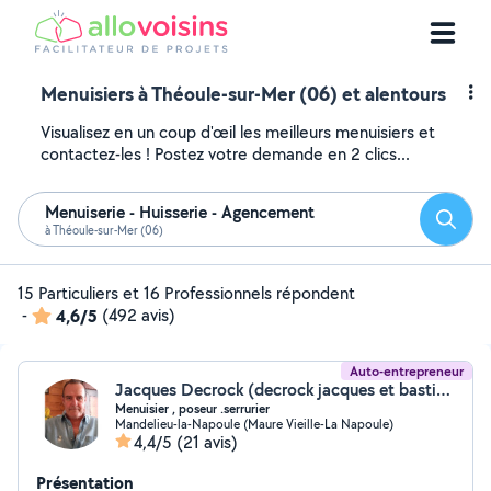
Menuisiers à Théoule-sur-Mer (06) et alentours
Visualisez en un coup d'œil les meilleurs menuisiers et
contactez-les ! Postez votre demande en 2 clics...
Menuiserie - Huisserie - Agencement
Reche
à Théoule-sur-Mer (06)
15 Particuliers et 16 Professionnels répondent
-
4,6/5
(492 avis)
Auto-entrepreneur
Jacques Decrock (decrock jacques et bastien)
Menuisier , poseur .serrurier
Mandelieu-la-Napoule (Maure Vieille-La Napoule)
4,4/5
(21 avis)
Présentation