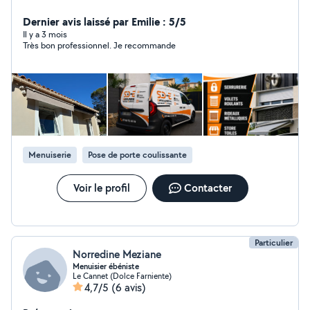
alentours. Nous mettons notre savoir-faire et notre
réactivité au service des particuliers comme des
Dernier avis laissé par Emilie : 5/5
professionnels, pour tous vos besoins d'installation,
Il y a 3 mois
Très bon professionnel. Je recommande
d'entretien ou de dépannage. Intervention 24h/24 et
7j/7 Parce qu'une urgence n'attend pas, notre équipe
intervient de jour comme de nuit, weekends et jours
fériés, pour toute ouverture de porte, réparation de
serrure, ou blocage de volet roulant.
Menuiserie
Pose de porte coulissante
Voir le profil
Contacter
Particulier
Norredine Meziane
Menuisier ébéniste
Le Cannet (Dolce Farniente)
4,7/5
(6 avis)