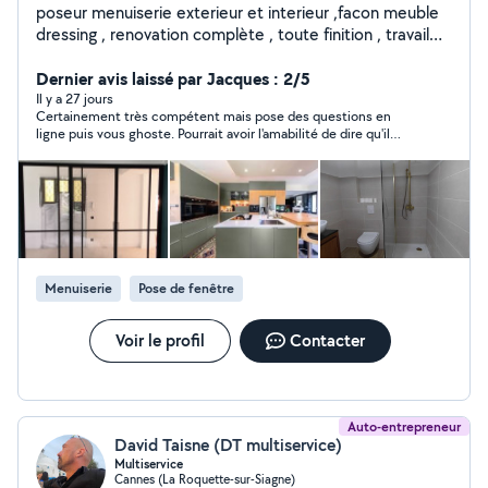
poseur menuiserie exterieur et interieur ,facon meuble
dressing , renovation complète , toute finition , travail
soigné . pose de fenetres PVC en renovation 15 ans ,
responcable service apres vente menuiseries , PVC ,
Dernier avis laissé par Jacques : 2/5
ALU , BOIS 15 ans , pergola , pose de stores toiles ,
Il y a 27 jours
Certainement très compétent mais pose des questions en
portails , portes automatiques .
ligne puis vous ghoste. Pourrait avoir l'amabilité de dire qu'il
n'est pas intéressé.
Menuiserie
Pose de fenêtre
Voir le profil
Contacter
Auto-entrepreneur
David Taisne (DT multiservice)
Multiservice
Cannes (La Roquette-sur-Siagne)