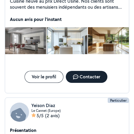
Cuisine neuve au prix Direct Usine. Nos clients sont
souvent des menuisiers indépendants ou des artisans
auto entrepreneurs qui souhaitent installer des cuisines
avec caissons montés d'usine à des prix très
Aucun avis pour l'instant
compétitifs. Livraison rapide. Possibilité d'assistance
conception 3D et/ou visite chez le particulier pour
prises de mesures afin d'être certain que l'installation
soit parfaite ! Agent Direct usine.
Voir le profil
Contacter
Particulier
Yeison Diaz
Le Cannet (Europe)
5/5
(2 avis)
Présentation