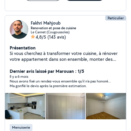
Particulier
Fakhri Mahjoub
Renovation et pose de cuisine
Le Cannet (Cougoussoles)
4,8/5
(143 avis)
Présentation
Si vous cherchez à transformer votre cuisine, à rénover
votre appartement dans son ensemble, monter des
meubles créer des dressing ou des meubles sur
mesures je serais ravi de mettre mes compétences et
Dernier avis laissé par Marouan : 1/5
mon savoir-faire à votre service pour créer un espace
Il y a 6 mois
Nous avons fixé un rendez-vous ensemble qu'il n'a pas honoré...
de vie qui allie esthétisme, fonctionnalité et innovation.
Ma gonflé le devis après la première estimation.
En tant que poseur de cuisine polyvalent, j'ai acquis au fil
des années une expertise précieuse dans la rénovation
d'appartements, qui va bien au-delà de l'installation de
cuisines. Fort de mes compétences en électricité,
plomberie et en tout type de bricolage et petit travaux ,
je suis en mesure d'offrir à mes clients un service
complet et professionnel pour transformer leurs
Menuiserie
espaces de vie Ensemble, nous ferons de votre projet