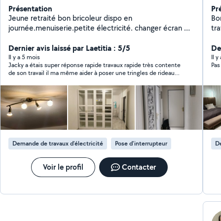
Présentation
Pr
Jeune retraité bon bricoleur dispo en
Bo
journée.menuiserie.petite électricité. changer écran de
tra
téléphone.ect...désolé de ne pas pouvoir répondre aux
personnes a plus de 10 km.le site ne me le permet pas.
Dernier avis laissé par Laetitia : 5/5
Der
Il y a 5 mois
Il y
Jacky a étais super réponse rapide travaux rapide très contente
Pas
de son travail il ma même aider à poser une tringles de rideaux
pour mon fils je recommande
Demande de travaux d’électricité
Pose d'interrupteur
De
Voir le profil
Contacter