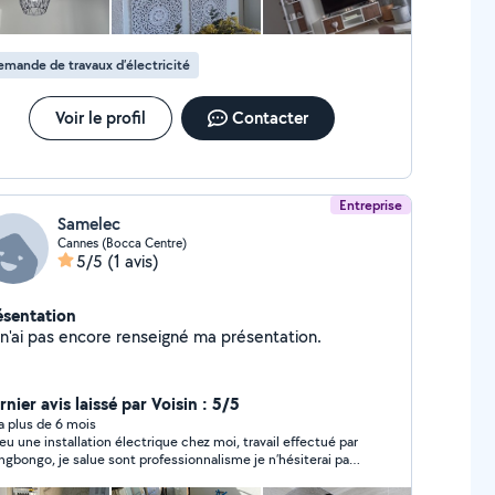
mande de travaux d’électricité
Voir le profil
Contacter
Entreprise
Samelec
Cannes (Bocca Centre)
5/5
(1 avis)
ésentation
Je n'ai pas encore renseigné ma présentation.
nier avis laissé par Voisin : 5/5
y a plus de 6 mois
i eu une installation électrique chez moi, travail effectué par
gbongo, je salue sont professionnalisme je n’hésiterai pas
e recontacter dès qu’en j’aurai besoin. Je le recommande