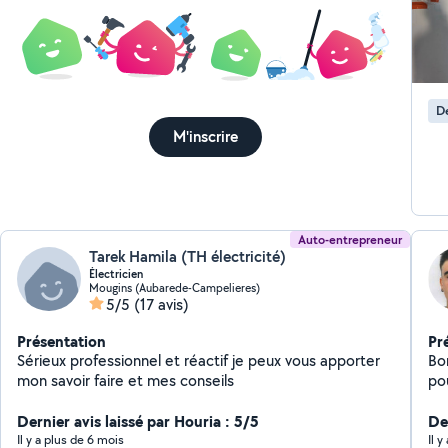
De
M'inscrire
Auto-entrepreneur
Tarek Hamila (TH électricité)
Électricien
Mougins (Aubarede-Campelieres)
5/5
(17 avis)
Présentation
Pr
Sérieux professionnel et réactif je peux vous apporter
Bon
mon savoir faire et mes conseils
po
ou 
Dernier avis laissé par Houria : 5/5
Der
Il y a plus de 6 mois
Il 