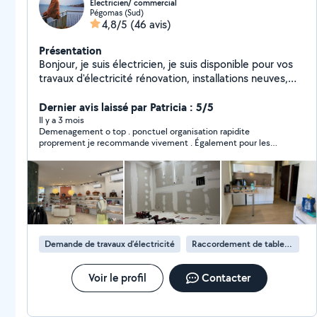
Électricien/ commercial
Pégomas (Sud)
4,8/5
(46 avis)
Présentation
Bonjour, je suis électricien, je suis disponible pour vos
travaux d'électricité rénovation, installations neuves,
dépannages 7h/7 !
Dernier avis laissé par Patricia : 5/5
Il y a 3 mois
Demenagement o top . ponctuel organisation rapidite
proprement je recommande vivement . Également pour les
installations de mes électroménagers montage d armoires et
dressing travail rapide installation nickel . je recommande
vivement .
Demande de travaux d’électricité
Raccordement de tableau électrique
Voir le profil
Contacter