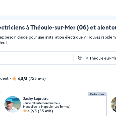
ectriciens à Théoule-sur-Mer (06) et alento
 besoin d'aide pour une installation électrique ? Trouvez rapidement
es !
à
ndent
-
4,5/5
(725 avis)
Particulier
Jacky Lepretre
Jeune retraité bon bricoleur
Mandelieu-la-Napoule (Les Termes)
4,9/5
(55 avis)