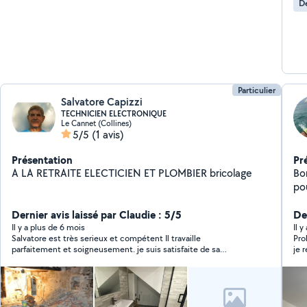
De
Particulier
Salvatore Capizzi
TECHNICIEN ELECTRONIQUE
Le Cannet (Collines)
5/5
(1 avis)
Présentation
Pr
A LA RETRAITE ELECTICIEN ET PLOMBIER bricolage
Bonjour à 
pou
él
Dernier avis laissé par Claudie : 5/5
et
Der
d'
Il y a plus de 6 mois
Il 
Salvatore est très serieux et compétent Il travaille
Pro
pour v
parfaitement et soigneusement. je suis satisfaite de sa
je 
Ma
prestation (pas finie car mauvais temps...) et je le rappelerai
très bientôt.