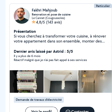
Particulier
Fakhri Mahjoub
Renovation et pose de cuisine
Le Cannet (Cougoussoles)
4,8/5
(143 avis)
Présentation
Si vous cherchez à transformer votre cuisine, à rénover
votre appartement dans son ensemble, monter des
meubles créer des dressing ou des meubles sur
mesures je serais ravi de mettre mes compétences et
Dernier avis laissé par Astrid : 5/5
mon savoir-faire à votre service pour créer un espace
Il y a plus de 6 mois
Réactif malgré que je n’ai pas fait appel à ses services
de vie qui allie esthétisme, fonctionnalité et innovation.
En tant que poseur de cuisine polyvalent, j'ai acquis au
fil des années une expertise précieuse dans la
rénovation d'appartements, qui va bien au-delà de
l'installation de cuisines. Fort de mes compétences en
électricité, plomberie et en tout type de bricolage et
petit travaux , je suis en mesure d'offrir à mes clients un
service complet et professionnel pour transformer
Demande de travaux d’électricité
leurs espaces de vie Ensemble, nous ferons de votre
projet de rénovation une réalité réussie et durable
Voir le profil
Contacter