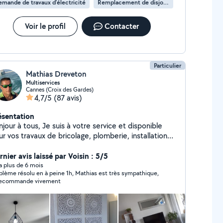
mande de travaux d’électricité
Remplacement de disjoncteur
Voir le profil
Contacter
Particulier
Mathias Dreveton
Multiservices
Cannes (Croix des Gardes)
4,7/5
(87 avis)
ésentation
tous, Je suis à votre service et disponible
r vos travaux de bricolage, plomberie, installation
ectrique, montage de meubles, location de matériels
 transport de charges lourdes. Après trois maisons
nier avis laissé par Voisin : 5/5
expérience, je touche à tout et propose mes services
y a plus de 6 mois
blème résolu en à peine 1h, Mathias est très sympathique,
ous rendre service. Au plaisir de vous rencontrer.
recommande vivement
thias