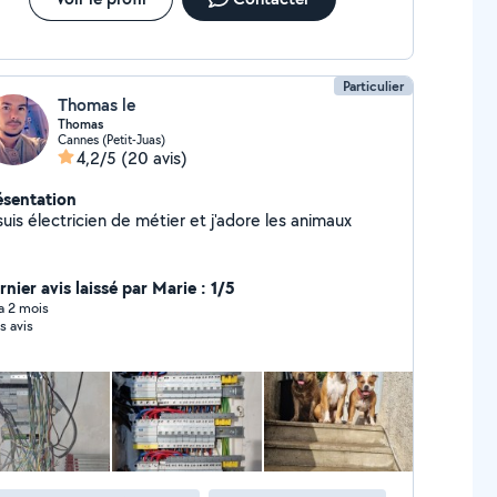
Particulier
Thomas le
Thomas
Cannes (Petit-Juas)
4,2/5
(20 avis)
ésentation
suis électricien de métier et j'adore les animaux
nier avis laissé par Marie : 1/5
 a 2 mois
s avis