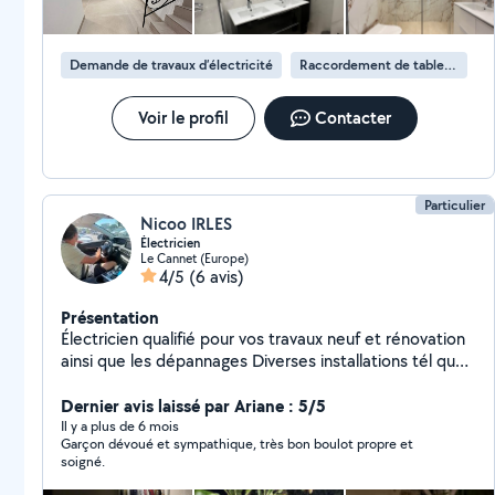
Demande de travaux d’électricité
Raccordement de tableau électrique
Voir le profil
Contacter
Particulier
Nicoo IRLES
Électricien
Le Cannet (Europe)
4/5
(6 avis)
Présentation
Électricien qualifié pour vos travaux neuf et rénovation
ainsi que les dépannages Diverses installations tél que
pose d'éclairage et prises dans les jardins avec
possibilité de commande domotique sans fils ou
Dernier avis laissé par Ariane : 5/5
système classique horloge, interrupteur, telerupteur
Il y a plus de 6 mois
Garçon dévoué et sympathique, très bon boulot propre et
Pose et programmation de moteur Somfy Mise en
soigné.
conformité de vos installations électriques qui
paraissent visuellement correcte mais en réalité