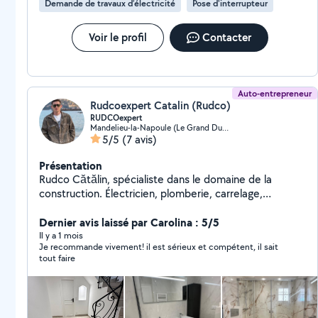
Demande de travaux d’électricité
Pose d'interrupteur
Voir le profil
Contacter
Auto-entrepreneur
Rudcoexpert Catalin (Rudco)
RUDCOexpert
Mandelieu-la-Napoule (Le Grand Duc-Minelle)
5/5
(7 avis)
Présentation
Rudco Cătălin, spécialiste dans le domaine de la
construction. Électricien, plomberie, carrelage,
menuiserie, enduit, placo, peinture, etc.
Dernier avis laissé par Carolina : 5/5
Il y a 1 mois
Je recommande vivement! il est sérieux et compétent, il sait
tout faire