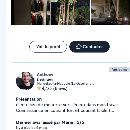
présente un danger pour vous ou vos locataires
Voir le profil
Contacter
Particulier
Anthony
Electricien.
Mandelieu-la-Napoule (Le Gavelier-La Tour)
4,4/5
(8 avis)
Présentation
électricien de metier je suis sérieux dans mon travail.
Connaissance en courant fort et courant faible (
domotique knx , alarme , videosurveillance. )
Dernier avis laissé par Marie : 5/5
Il y a plus de 6 mois