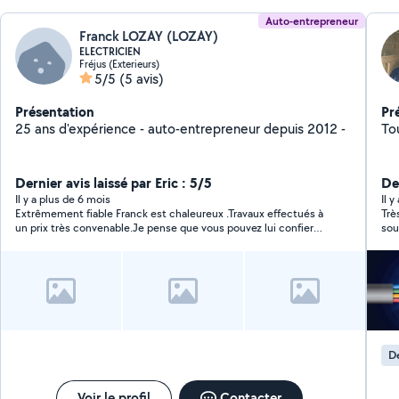
Auto-entrepreneur
Franck LOZAY (LOZAY)
ELECTRICIEN
Fréjus (Exterieurs)
5/5
(5 avis)
Présentation
Pr
25 ans d'expérience - auto-entrepreneur depuis 2012 -
Tou
Dernier avis laissé par Eric : 5/5
De
Il y a plus de 6 mois
Il y
Extrêmement fiable Franck est chaleureux .Travaux effectués à
Trè
un prix très convenable.Je pense que vous pouvez lui confier
sou
vos travaux électriques en toute confiance.
De
Voir le profil
Contacter