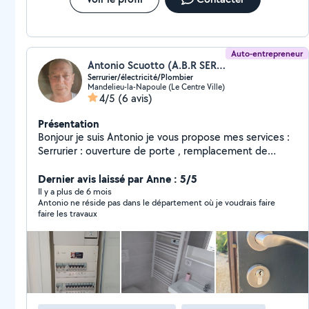
Auto-entrepreneur
Antonio Scuotto (A.B.R SERVICE)
Serrurier/électricité/Plombier
Mandelieu-la-Napoule (Le Centre Ville)
4/5
(6 avis)
Présentation
Bonjour je suis Antonio je vous propose mes services :
Serrurier : ouverture de porte , remplacement de
serrure Plomberie Générale Électricité : Recherche de
panne , remplacement de tableau électrique
Dernier avis laissé par Anne : 5/5
Il y a plus de 6 mois
Antonio ne réside pas dans le département où je voudrais faire
faire les travaux