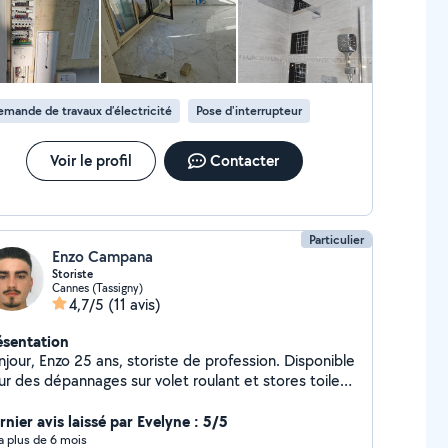
mande de travaux d’électricité
Pose d'interrupteur
Voir le profil
Contacter
Particulier
Enzo Campana
Storiste
Cannes (Tassigny)
4,7/5
(11 avis)
ésentation
jour, Enzo 25 ans, storiste de profession. Disponible
ur des dépannages sur volet roulant et stores toiles
de petit travaux de bricolage.
nier avis laissé par Evelyne : 5/5
y a plus de 6 mois