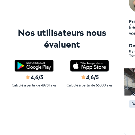
Pr
Él
Nos utilisateurs nous
vos
tra
évaluent
l'
Der
dan
Il 
Trè
imp
soc
pl
pr
4,6/5
4,6/5
demandes. Si 
Calculé à partir de 48731 avis
Calculé à partir de 66000 avis
d'avi
po
de
De
inu