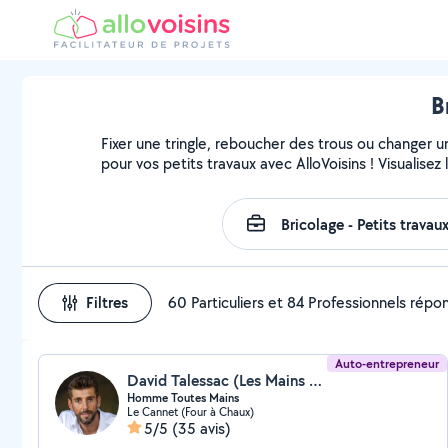
B
Fixer une tringle, reboucher des trous ou changer u
pour vos petits travaux avec AlloVoisins ! Visualise
Filtres
60 Particuliers et 84 Professionnels répo
Auto-entrepreneur
David Talessac (Les Mains Magiques)
Homme Toutes Mains
Le Cannet (Four à Chaux)
5/5
(35 avis)