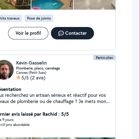
tits travaux
Pose de joints
Voir le profil
Contacter
Particulier
Kevin Gasselin
Plomberie, placo, carrelage
Cannes (Petit-Juas)
5/5
(2 avis)
ésentation
s recherchez un artisan sérieux et réactif pour vos
avaux de plomberie ou de chauffage ? Je mets mon
oir-faire à votre service pour tous types
nterventions, que vous soyez particulier ou
rnier avis laissé par Rachid : 5/5
nnel. Prestations proposées : Dépannage
 a 9 jours
ctif prix abordable
omberie : fuites, débouchage, remplacement de
binetterie, chasse d'eau, etc. Installation et
ovation de salles de bain et cuisines