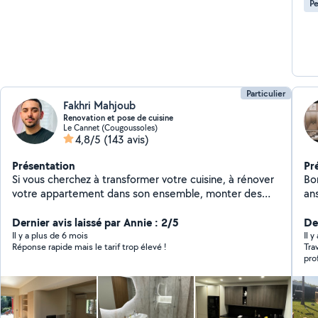
Pe
Particulier
Fakhri Mahjoub
Renovation et pose de cuisine
Le Cannet (Cougoussoles)
4,8/5
(143 avis)
Présentation
Pr
Si vous cherchez à transformer votre cuisine, à rénover
Bo
votre appartement dans son ensemble, monter des
ans
meubles créer des dressing ou des meubles sur
et
mesures je serais ravi de mettre mes compétences et
Dernier avis laissé par Annie : 2/5
be
Der
mon savoir-faire à votre service pour créer un espace
Il y a plus de 6 mois
Il y
Réponse rapide mais le tarif trop élevé !
Tra
de vie qui allie esthétisme, fonctionnalité et innovation.
pro
En tant que poseur de cuisine polyvalent, j'ai acquis au
fil des années une expertise précieuse dans la
rénovation d'appartements, qui va bien au-delà de
l'installation de cuisines. Fort de mes compétences en