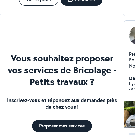
Pr
Vous souhaitez proposer
Bonjour , Je suis
Not
vos services de Bricolage -
Carrelage Plomb
Et
Der
Petits travaux ?
tra
Il y
interventio
de
Inscrivez-vous et répondez aux demandes près
d'
de chez vous !
cher
po
Proposer mes services