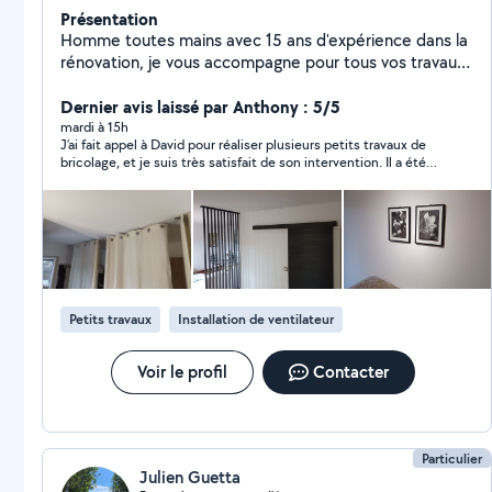
Présentation
Homme toutes mains avec 15 ans d'expérience dans la
rénovation, je vous accompagne pour tous vos travaux
domestiques. Minutieux, habile de mes mains et
passionné par le travail bien fait, j'interviens avec
Dernier avis laissé par Anthony : 5/5
sérieux, efficacité et souci du détail. Mon objectif :
mardi à 15h
J’ai fait appel à David pour réaliser plusieurs petits travaux de
vous simplifier la vie avec des solutions fiables, durables
bricolage, et je suis très satisfait de son intervention. Il a été
et soignées.
ponctuel, est intervenu rapidement et a fait preuve d’un grand
professionnalisme. En plus de la qualité de son travail, il a été
très gentil et m’a donné des petits conseils. Chantier propre
après son passage :) Je le recommande sans hésitation et je
n’hésiterai pas à faire de nouveau appel à lui si j’ai besoin
d’autres travaux. Merci encore !
Petits travaux
Installation de ventilateur
Voir le profil
Contacter
Particulier
Julien Guetta