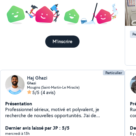
Re
mi
Pourquoi faire appel à me
qualifié
avec g
Pe
d'
M'inscrire
Particulier
Haj Ghazi
Ghazi
Mougins (Saint-Martin-Le Miracle)
5/5
(4 avis)
Présentation
Pr
Professionnel sérieux, motivé et polyvalent, je
Ru
recherche de nouvelles opportunités. J'ai de
con
l'expérience en peinture, comme manœuvre dans le
men
bâtiment et les travaux publics (BTP), en
Dernier avis laissé par JP : 5/5
Der
déménagement et en menuiserie aluminium. Ponctuel,
mercredi à 13h
Il y