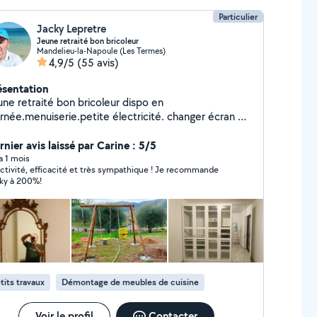
Particulier
Jacky Lepretre
Jeune retraité bon bricoleur
Mandelieu-la-Napoule (Les Termes)
4,9/5
(55 avis)
ésentation
etraité bon bricoleur dispo en
urnée.menuiserie.petite électricité. changer écran de
léphone.ect...désolé de ne pas pouvoir répondre aux
rsonnes a plus de 10 km.le site ne me le permet pas.
nier avis laissé par Carine : 5/5
 a 1 mois
ctivité, efficacité et très sympathique ! Je recommande
ky à 200%!
tits travaux
Démontage de meubles de cuisine
Voir le profil
Contacter