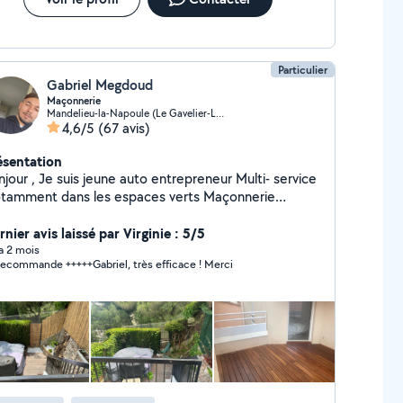
Particulier
Gabriel Megdoud
Maçonnerie
Mandelieu-la-Napoule (Le Gavelier-La Tour)
4,6/5
(67 avis)
ésentation
 jeune auto entrepreneur Multi- service
amment dans les espaces verts Maçonnerie
erie Climatisation Rénovation Peinture
 toute sorte de petit bricolage , minutieux dans mon
nier avis laissé par Virginie : 5/5
vail , j'aime que le client soit satisfait de mon
 a 2 mois
Je recommande +++++Gabriel, très efficace ! Merci
n. Je dispose d'une équipe qui est composé
 plusieurs corps de métier ce qui nous permet
intervenir dans de nombreux domaine. Payez moins
s avec la déduction d'impôt. Je reste à disposition
ur toute demande d'information.