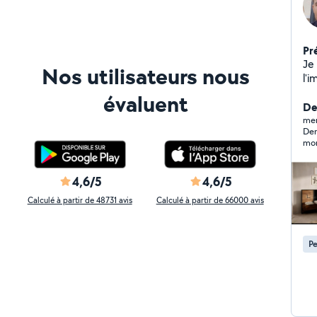
Pr
Je
Nos utilisateurs nous
l'i
en
évaluent
De
mer
Den
mon
4,6/5
4,6/5
Calculé à partir de 48731 avis
Calculé à partir de 66000 avis
Pe