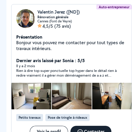
Auto-entrepreneur
Valentin Jerez ([ND])
Rénovation générale
Cannes (Font de Veyre)
4,5/5
(75 avis)
Présentation
Bonjour vous pouvez me contacter pour tout types de
travaux intérieurs.
Dernier avis laissé par Sonia : 5/5
Il y a 2 mois
Rien à dire top super ponctuelle top hyper dans le détail rien à
redire vraiment il a gérer mon déménagement de a a z et
surtout il a un savoir faire incroyable s’il ne répond pas c’est qu’il
travail il est vraiment incroyable je recommande merci pour
tout qualité et prix !!!
Petits travaux
Pose de tringle à rideaux
Voir le profil
Contacter