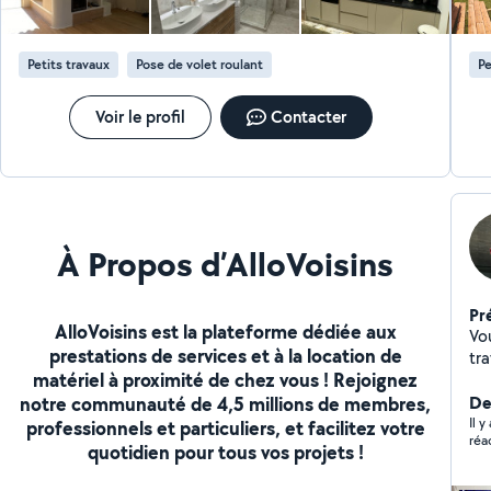
électricité, plomberie et en tout type de bricolage et
petit travaux , je suis en mesure d'offrir à mes clients un
service complet et professionnel pour transformer
Petits travaux
Pose de volet roulant
Pe
leurs espaces de vie Ensemble, nous ferons de votre
projet de rénovation une réalité réussie et durable
Voir le profil
Contacter
À Propos d’AlloVoisins
Pr
AlloVoisins est la plateforme dédiée aux
Vou
prestations de services et à la location de
tr
matériel à proximité de chez vous ! Rejoignez
sav
notre communauté de 4,5 millions de membres,
d'i
De
professio
Il y
professionnels et particuliers, et facilitez votre
réa
pl
quotidien pour tous vos projets !
ro
rén