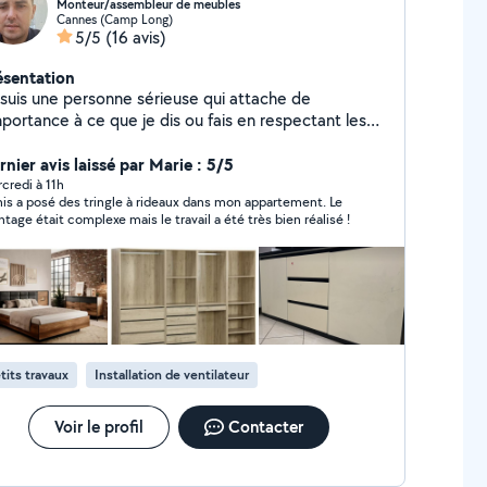
Monteur/assembleur de meubles
Cannes (Camp Long)
5/5
(16 avis)
ésentation
 suis une personne sérieuse qui attache de
mportance à ce que je dis ou fais en respectant les
gagements avec attention et soin.
rnier avis laissé par Marie : 5/5
credi à 11h
is a posé des tringle à rideaux dans mon appartement. Le
tage était complexe mais le travail a été très bien réalisé !
tits travaux
Installation de ventilateur
Voir le profil
Contacter