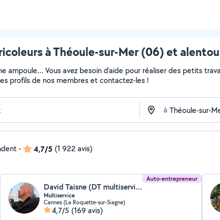
ricoleurs à Théoule-sur-Mer (06) et alentou
ne ampoule… Vous avez besoin d'aide pour réaliser des petits travau
z les profils de nos membres et contactez-les !
à
ndent
-
4,7/5
(1 922 avis)
Auto-entrepreneur
David Taisne (DT multiservice)
Multiservice
Cannes (La Roquette-sur-Siagne)
4,7/5
(169 avis)