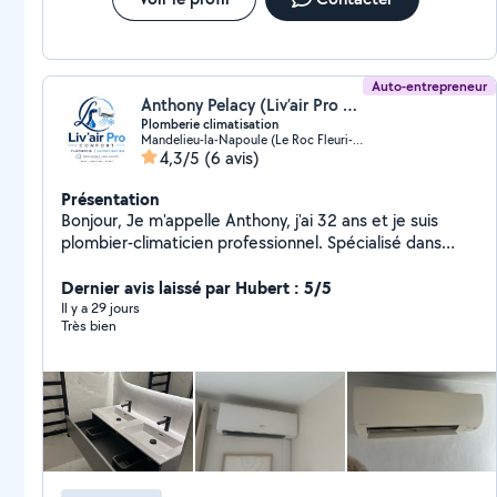
Auto-entrepreneur
Anthony Pelacy (Liv’air Pro Confort)
Plomberie climatisation
Mandelieu-la-Napoule (Le Roc Fleuri-Capitou (Jeanne d'Arc))
4,3/5
(6 avis)
Présentation
Bonjour, Je m'appelle Anthony, j'ai 32 ans et je suis
plombier-climaticien professionnel. Spécialisé dans
l'installation, l'entretien et le dépannage de systèmes
de climatisation, j'interviens également pour tous vos
Dernier avis laissé par Hubert : 5/5
travaux de plomberie : création et rénovation de salles
Il y a 29 jours
Très bien
de bain, installation de sanitaires, cuisines, ainsi que
divers travaux de plomberie. Sérieux, réactif et
soucieux de la qualité de mon travail, je suis à votre
disposition pour étudier votre projet et répondre à
toutes vos questions.