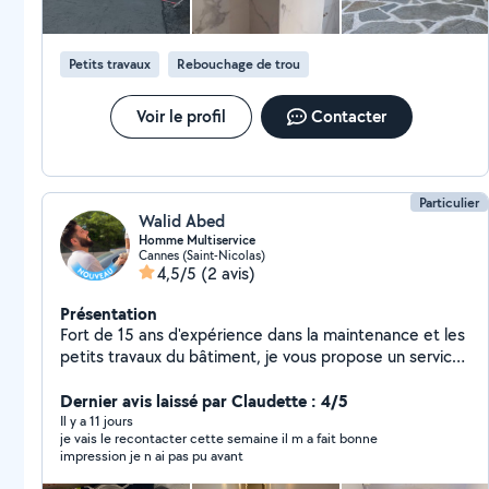
Petits travaux
Rebouchage de trou
Voir le profil
Contacter
Particulier
Walid Abed
Homme Multiservice
Cannes (Saint-Nicolas)
4,5/5
(2 avis)
Présentation
Fort de 15 ans d'expérience dans la maintenance et les
petits travaux du bâtiment, je vous propose un service
sérieux, soigné et réactif. Mes prestations : * Plomberie
(réparations, remplacement de robinetterie, fuites,
Dernier avis laissé par Claudette : 4/5
etc.) * Petite électricité (prises, interrupteurs,
Il y a 11 jours
je vais le recontacter cette semaine il m a fait bonne
luminaires) * Peinture et rafraîchissement * Petits
impression je n ai pas pu avant
travaux et bricolage en tout genre * Entretien et
travaux de jardin * Livraison de tout type d'objets *