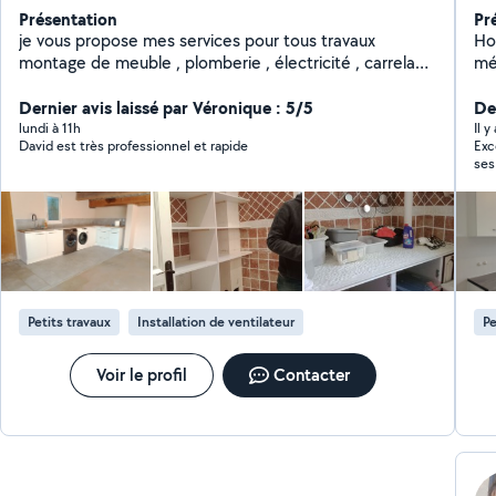
Présentation
Pr
je vous propose mes services pour tous travaux
Homme 
montage de meuble , plomberie , électricité , carrelage
mét
, peinture, agencement, faux plafond, montage de
pe
cuisine, store et volet roulant porte de garage et
Dernier avis laissé par Véronique : 5/5
Ar
Der
d'autres interventions. Ayant été directeur technique
lundi à 11h
Il y
David est très professionnel et rapide
Exc
de palace pendant plusieurs années , j intervient sur
ses
toutes pannes devis et renseignement gratuit sur
Je 
déplacement propre et ponctuel
imm
Mer
Petits travaux
Installation de ventilateur
Pe
Voir le profil
Contacter