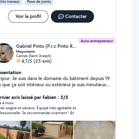
tits travaux
Pose de joints
Voir le profil
Contacter
Auto-entrepreneur
Gabriel Pinto (P.r.c Pinto Rénovation Construction)
Maçonnerie
Cannes (Saint-Joseph)
4,7/5
(23 avis)
ésentation
njour. Je suis dans le domaine du bâtiment depuis 19
 que ça soit intérieur ou extérieur je suis minutieux
 ambitieux je résous tout problème et solutions à vos
soins.
nier avis laissé par Fabien : 5/5
 a 4 mois
vail soigné et sérieux. Équipé très agréable et
fessionnelle. Je recommande vivement ! 👍