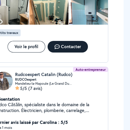
mplacement de chauffe-eau . Création et
se aux normes de réseaux (PER, cuivre, multicouche)
s services ? Artisan
 et déclaré Intervention rapide Travail soigné
arantie décennale Disponible 6j/7 interventions
tits travaux
urgence possibles
Voir le profil
Contacter
Auto-entrepreneur
Rudcoexpert Catalin (Rudco)
RUDCOexpert
Mandelieu-la-Napoule (Le Grand Duc-Minelle)
5/5
(7 avis)
ésentation
dco Cătălin, spécialiste dans le domaine de la
struction. Électricien, plomberie, carrelage,
uiserie, enduit, placo, peinture, etc.
nier avis laissé par Carolina : 5/5
 a 1 mois