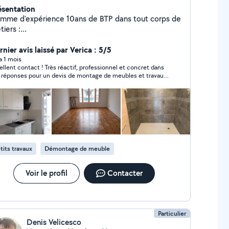
ésentation
d'expérience 10ans de BTP dans tout corps de
iers :
inture/carrelage/menuiserie/plomberie/rénovation
tisan menuisier à mes heures perdues.
nier avis laissé par Verica : 5/5
 a 1 mois
ellent contact ! Très réactif, professionnel et concret dans
 réponses pour un devis de montage de meubles et travaux.
n'ai pas pu faire affaire pour le moment car mon projet
obilier est en cours, mais je le recontacterai sans hésiter.
ci pour votre disponibilité
tits travaux
Démontage de meuble
Voir le profil
Contacter
Particulier
Denis Velicesco