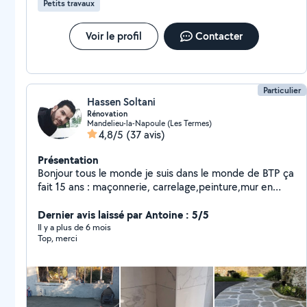
Petits travaux
Voir le profil
Contacter
Particulier
Hassen Soltani
Rénovation
Mandelieu-la-Napoule (Les Termes)
4,8/5
(37 avis)
Présentation
Bonjour tous le monde je suis dans le monde de BTP ça
fait 15 ans : maçonnerie, carrelage,peinture,mur en
pierre ..etc je travail avec mon père a l'âge de 63 ans
de 40 ans expérience maçonnerie ,une équipe correct
Dernier avis laissé par Antoine : 5/5
,confiance et sérieux et surtout travail pro ..on est des
Il y a plus de 6 mois
Top, merci
gens sympa et souriant avec les clients , on est sur
mandelieu et on peux déplacer aux alentours n'hésitez
pas merci..