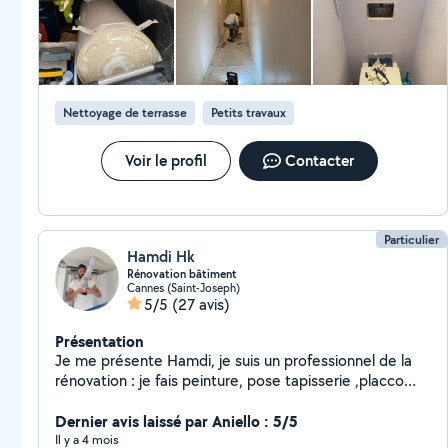
Débarras de maisons, appartements, caves, garages et
encombrants, gravats Je suis ponctuel, à l'écoute et
soucieux du travail bien fait. Mon objectif est de vous
proposer une prestation de qualité, au juste prix, avec
des interventions rapides selon vos besoins.
Nettoyage de terrasse
Petits travaux
Voir le profil
Contacter
Particulier
Hamdi Hk
Rénovation bâtiment
Cannes (Saint-Joseph)
5/5
(27 avis)
Présentation
Je me présente Hamdi, je suis un professionnel de la
rénovation : je fais peinture, pose tapisserie ,placco
,faux plafond ,pose parquet ,montage meubles. Ma
qualité d'après mes clients est que je travaille
Dernier avis laissé par Aniello : 5/5
proprement, belles finitions. Selon vos besoin je donne
Il y a 4 mois