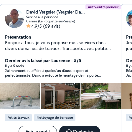
Auto-entrepreneur
David Vergnier (Vergnier David)
Service a la personne
Cannes (La Roquette-sur-Siagne)
4,9/5
(69 avis)
Présentation
Pr
Bonjour a tous, je vous propose mes services dans
Jeune r
divers domaines de travaux. Transports avec petite
jo
remorque et fourgonnette. Installation et
té
aménagement d'appartement , maison, magasins, box ,
Dernier avis laissé par Laurence : 5/5
pe
Der
garage... Cuisine , mobilier, robinetterie, électricité,
Il y a 5 mois
Il y
J’ai rarement eu affaire à quelqu’un d’aussi expert et
Réa
serrurerie, pergola , stores ext ............ Je suis
perfectionniste. David a exécuté le montage de ma porte
Jac
disponible tous les jours . Je répond rapidement, travail
coulissante à la perfection : conseil, explications, service,
soigné et ponctuel D'autres services sont possible . Je
ponctualité… Je me suis sentie en grande confiance. Et en
sollicite un premier contact par sms puis par téléphone
plus super sympathique ! Je referai certainement appel à ses
services. Merci beaucoup !
a fin de définir ensemble vos attentes et vous
conseiller au mieux tout en m'adaptant suivant vos
besoins . A très bientôt merci
Petits travaux
Nettoyage de terrasse
Pe
Voir le profil
Contacter