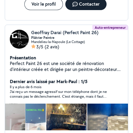
Voir le profil
Contacter
Auto-entrepreneur
Geoffray Darai (Perfect Paint 26)
Plâtrier Peintre
Mandelieu-la-Napoule (Le Cottage)
3/5
(2 avis)
Présentation
Perfect Paint 26 est une société de rénovation
d'intérieur créée et dirigée par un peintre-décorateur
d'une expérience de 27 années de métier , toujours
exercé avec passion et dans les règles de l'art.
Dernier avis laissé par Mark-Paul : 1/5
Fournitures utilisées haut de gamme ( Seigneurie
Il y a plus de 6 mois
J’ai reçu un message agressif sur mon téléphone dont je ne
Gauthier ) pour les peintures notamment. Je suis à
connais pas le déclenchement. C’est étrange, mais il faut
votre disposition sur tout le secteur du Var 83 et des
croire qu’il y a des personnes qui doivent consulter et
Alpes Maritime 06 , avec plaisir pour étudier vos projets
apprendre à prendre sur soi quand elles n’arrivent pas à obtenir
en toute réactivité.
immédiatement ce que qu’elles veulent. L’avantage ça permet
de savoir avec qui il faut travailler et avec il ne faut surtout pas
travailler.