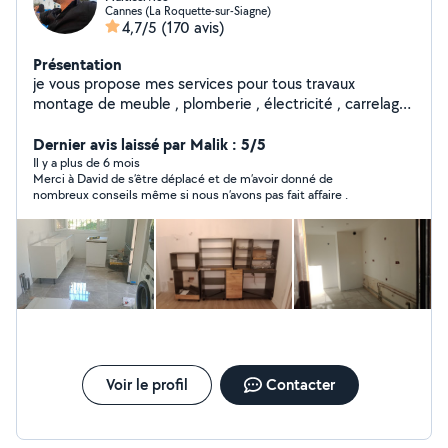
Cannes (La Roquette-sur-Siagne)
4,7/5
(170 avis)
Présentation
je vous propose mes services pour tous travaux
montage de meuble , plomberie , électricité , carrelage
, peinture, agencement, faux plafond, montage de
cuisine, store et volet roulant porte de garage et
Dernier avis laissé par Malik : 5/5
d'autres interventions. Ayant été directeur technique de
Il y a plus de 6 mois
Merci à David de s’être déplacé et de m’avoir donné de
palace pendant plusieurs années , j intervient sur toutes
nombreux conseils même si nous n’avons pas fait affaire .
pannes devis et renseignement gratuit sur déplacement
propre et ponctuel
Voir le profil
Contacter