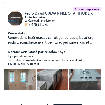
Auto-entrepreneur
Pedro David CUEVA PINEDO (ATTITUDE RÉNOVATION 06)
Toute Renovation
Le Cannet (Blanchisserie)
4,6/5
(5 avis)
Présentation
Rénovations intérieures : carrelage, parquet, isolation,
enduit, étanchéité avant peinture, peinture murs et
plafonds, application de résine, peinture de carrelage,
réparations et remplacements de portes, pose de
Dernier avis laissé par Nicolas : 5/5
doublage (murs, faux plafonds) Services à la personne :
Il y a plus de 6 mois
Rénovation complète d’une salle de bain. Travail excellent et
ménage, repassage, jardinerie, petits bricolage, soutien
équipe au top. À bientôt
scolaire. Petites réparations, travaux de rénovation,
nettoyage de fins de chantiers, de copropriétés,
entretien régulier.