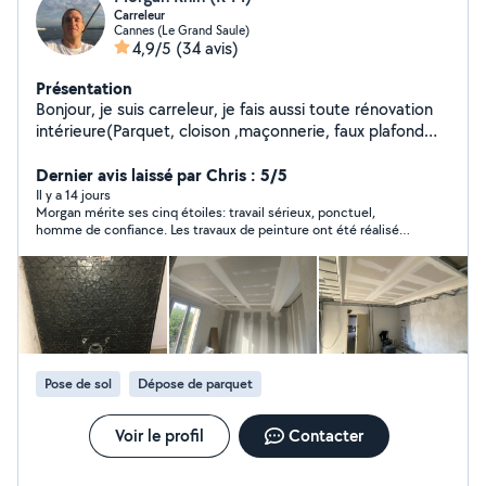
Carreleur
Cannes (Le Grand Saule)
4,9/5
(34 avis)
Présentation
Bonjour, je suis carreleur, je fais aussi toute rénovation
intérieure(Parquet, cloison ,maçonnerie, faux plafond
etc..), je travaille avec plusieurs corps de métier:
Plombier, électricien, peintre, staffeur, jardinier. J’essaye
Dernier avis laissé par Chris : 5/5
toujours de trouver une solution au mieux avec mes
Il y a 14 jours
Morgan mérite ses cinq étoiles: travail sérieux, ponctuel,
clients, Que ce soit budget ou idées. Travail propre et
homme de confiance. Les travaux de peinture ont été réalisés
soigneux. Mes coordonnées:07.69.60.56.58
dans des conditions climatiques très difficiles (canicule en
Cordialement
journée, Morgan venait à 5h du matin!), et le résultat est
impeccable. Autant que la pose d'un carrelage mural en
intérieur dont le résultat est nickel. Pour le reste, Morgan a
réalisé des travaux de maçonnerie et de modification d'une
évacuation d'eau pluviale: travail parfait! Bref, je conseille sans
condition, et j'aurai grand plaisir à solliciter à nouveau Morgan
pour des travaux futurs.
Pose de sol
Dépose de parquet
Voir le profil
Contacter