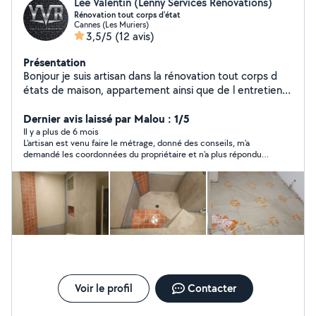
Lee Valentin (Lenny Services Rénovations)
Rénovation tout corps d'état
Cannes (Les Muriers)
3,5/5
(12 avis)
Présentation
Bonjour je suis artisan dans la rénovation tout corps d
états de maison, appartement ainsi que de l entretien
de piscines et de jardins. n hésitez pas à me contacter .
Cordialement, VALENTIN Lee
Dernier avis laissé par Malou : 1/5
Il y a plus de 6 mois
L'artisan est venu faire le métrage, donné des conseils, m'a
demandé les coordonnées du propriétaire et n'a plus répondu,
ni à lui, ni à moi, très déçue, je lui ai dis mais il a fait le mort.
Voir le profil
Contacter