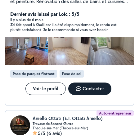
et peinture. Rénovation des salles de bains et cuisines,
parquet, montage des meubles, carrelage, électricité,
plomberie, rénovation d'intérieur ... Travail propre et
Dernier avis laissé par Loic : 5/5
soigné Respect des normes Conseil N'hésitez pas à me
Il y a plus de 6 mois
J’ai fait appel à Khalil car il a été dispo rapidement, le rendu est
contacter. Satisfait ou satisfait.
plutôt satisfaisant. Je le recommande si vous avez besoin
d’effectuer vos travaux sans délais.
Pose de parquet flottant
Pose de sol
Voir le profil
Contacter
Auto-entrepreneur
Aniello Ottati (E.I. Ottati Aniello)
Travaux de Second Œuvre
Théoule-sur-Mer (Théoule-sur-Mer)
5/5
(6 avis)