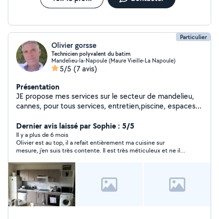
Particulier
Olivier gorsse
Technicien polyvalent du batim
Mandelieu-la-Napoule (Maure Vieille-La Napoule)
5/5
(7 avis)
Présentation
JE propose mes services sur le secteur de mandelieu,
cannes, pour tous services, entretien,piscine, espaces
vert,tout bricolages,peinture intérieur, pose de parquet
flottant, carrelages, papier peint,toile de verre, pose d
Dernier avis laissé par Sophie : 5/5
une sdb complète, plomberie sanitaire, etc...étant tres
Il y a plus de 6 mois
Olivier est au top, il a refait entièrement ma cuisine sur
manuel.JE suis joingnable par tel ou par mail.
mesure, j’en suis très contente. Il est très méticuleux et ne il
ne lâche rien. Il est à votre écoute et fait de son mieux pour
vous faire plaisir. Je le recommande vivement ? Ce n’était pas
un travail facile mais le résultat est nickel ?