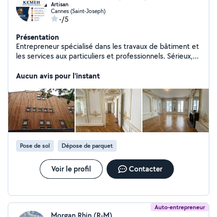
Artisan
Cannes (Saint-Joseph)
-/5
Présentation
Entrepreneur spécialisé dans les travaux de bâtiment et
les services aux particuliers et professionnels. Sérieux,
réactif et à l'écoute, je m'engage à fournir un travail de
qualité, dans le respect des délais et avec des tarifs
Aucun avis pour l'instant
compétitifs. La satisfaction de mes clients est ma
priorité.
Pose de sol
Dépose de parquet
Voir le profil
Contacter
Auto-entrepreneur
Morgan Rhin (R-M)