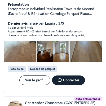
Présentation
Entrepreneur Individuel Réalisation Travaux de Second
Œuvre Neuf & Rénovation Carrelage Parquet Placo
Peinture Plomberie Électricité Rénovation complète de
maison et d'appartement GARANTIE RC ET
Dernier avis laissé par Lauria : 5/5
DÉCENNALE Travail soigneux, consciencieux, à l'écoute
Il y a plus de 6 mois
Appartement 80m2 refait à neuf par Aniello, maîtrise son
dans tous vos projets pour un travail qualitatif.
domaine le second oeuvre. Travail professionnel de qualité,
Agencement d'intérieur/extérieur du sol au plafond,
consciencieux et de bon conseil. Je recommande !
tout type de revêtement sol/mural, création de salle de
bain sur plan. Étudie toute demande et proposition.
*DEVIS GRATUIT
Pose de sol
Dépose de parquet
Voir le profil
Contacter
Auto-entrepreneur
Christopher Chassereau (C&C ENTREPRISE)