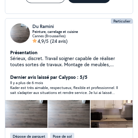
Particulier
Du Ramini
Peinture, carrelage et cuisine
Cannes (Broussailles)
4,9/5
(24 avis)
Présentation
Sérieux, discret. Travail soigner capable de réaliser
toutes sortes de travaux. Montage de meubles,
peinture. Petite électricité. Petite plomberie, carrelage,
parquet , tapisserie . Cloison en ba13. Et petite
Dernier avis laissé par Calypso : 5/5
mécanique auto. Je m'adapte à toutes les situations
Il y a plus de 6 mois
Kader est très aimable, respectueux, flexible et professionnel. Il
tarif attractif à la prestation ou à la journée zéro
sait s'adapter aux situations et rendre service. Je lui ai laissé
six38574688 très réactif
l'appartement entièrement et tout s'est bien passé. Il a pu
réaliser les travaux très rapidement, et le travail est
impeccable. Merci je reviendrais vers vous !
Dépose de parquet
Pose de sol