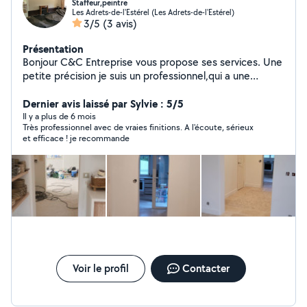
Staffeur,peintre
Les Adrets-de-l'Estérel (Les Adrets-de-l'Estérel)
3/5
(3 avis)
Présentation
Bonjour C&C Entreprise vous propose ses services. Une
petite précision je suis un professionnel,qui a une
chartre de qualité à tenir et une conscience
professionnelle. Je ne suis pas un bricoleur du dimanche
Dernier avis laissé par Sylvie : 5/5
merci cordialement. Types de services dans l'entreprise
Il y a plus de 6 mois
Très professionnel avec de vraies finitions. A l'écoute, sérieux
=> Création de pièces cloisonnées et isolation :
et efficace ! je recommande
(comble,salle de bain,pièces à vivre ou garage
aménageable). Rénovation intérieure : (Pose de
placo,isolations,enduits,peinture, pose de
carrelage,pose de cuisine,pose de parquets (tous types
de parquets),création de meubles tv(placo),rangement
intérieure de placard sur mesure.ect... tous types de
travaux sur mesures. Rénovation extérieure : Pose de
carrelage extérieur(tous types de carrelages ou
travertains),coulage de dalle béton,Construction de
murs de séparation de maison ou de terrain,pose de
Voir le profil
Contacter
gouttières et descente de gouttières,enduits façade,
Pose de luminaires extérieurs,ect... tous types de