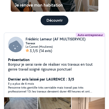
Je rénove mon habitation
Découvrir
Auto-entrepreneur
Frédéric Lemeur (AF MULTISERVICE)
Travaux
Le Cannet (Moulieres)
3,1/5
(14 avis)
Présentation
Bonjour je serai ravie de réaliser vos travaux en tout
genre travail soigné rigoureux ponctuel
Dernier avis laissé par LAURENCE : 3/5
Il y a plus de 6 mois
Personne très gentille très serviable mais travail pas très
professionnel ! Et les travaux devaient durer 48 heures et ont
duré 2 semaines (beaucoup trop d’impératifs de couple)
dommage !!