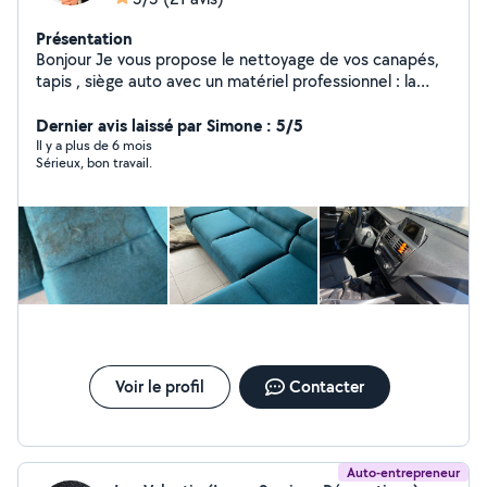
Présentation
Bonjour Je vous propose le nettoyage de vos canapés,
tapis , siège auto avec un matériel professionnel : la
shampouineuse Kärcher 8/1 C et son produit qui enlève
toutes traces tenaces et 99% acariens Tarifs : Canapé à
Dernier avis laissé par Simone : 5/5
partir de 40e Tapis / moquette à partir de 30e Matelas
Il y a plus de 6 mois
Sérieux, bon travail.
: à partir de 30e Déplacement à domicile en fonction
de votre disponibilité. Je reste à votre disposition pour
tout information complémentaire
Voir le profil
Contacter
Auto-entrepreneur