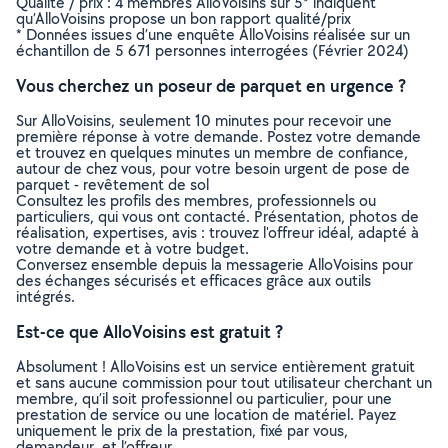
Qualité / prix : 4 membres AlloVoisins sur 5* indiquent
qu’AlloVoisins propose un bon rapport qualité/prix
* Données issues d’une enquête AlloVoisins réalisée sur un
échantillon de 5 671 personnes interrogées (Février 2024)
Vous cherchez un poseur de parquet en urgence ?
Sur AlloVoisins, seulement 10 minutes pour recevoir une
première réponse à votre demande. Postez votre demande
et trouvez en quelques minutes un membre de confiance,
autour de chez vous, pour votre besoin urgent de pose de
parquet - revêtement de sol
Consultez les profils des membres, professionnels ou
particuliers, qui vous ont contacté. Présentation, photos de
réalisation, expertises, avis : trouvez l'offreur idéal, adapté à
votre demande et à votre budget.
Conversez ensemble depuis la messagerie AlloVoisins pour
des échanges sécurisés et efficaces grâce aux outils
intégrés.
Est-ce que AlloVoisins est gratuit ?
Absolument ! AlloVoisins est un service entièrement gratuit
et sans aucune commission pour tout utilisateur cherchant un
membre, qu’il soit professionnel ou particulier, pour une
prestation de service ou une location de matériel. Payez
uniquement le prix de la prestation, fixé par vous,
demandeur, et l’offreur.