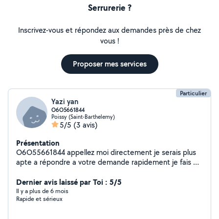
Serrurerie ?
Inscrivez-vous et répondez aux demandes près de chez
vous !
Proposer mes services
Particulier
Yazi yan
O6O5661844
Poissy (Saint-Barthelemy)
5/5
(3 avis)
Présentation
O6O55661844 appellez moi directement je serais plus
apte a répondre a votre demande rapidement je fais de
tout j ai par mon expérience aquis beaucoup de
compétences autant dans le bâtiment que dans l
Dernier avis laissé par Toi : 5/5
automobile je dispose de pas mal de matériels
Il y a plus de 6 mois
Rapide et sérieux
professionnels