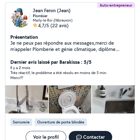
Auto-entrepreneur
Jean Feron (Jean)
Plombier
Marly-le-Roi (l'Abreuvoir)
4,7/5
(22 avis)
Présentation
Je ne peux pas répondre aux messages,merci de
m'appeler Plomberie et génie climatique, diplôme
obtenu. Installation Robinet, Mitigeur, Chasse d'eau
WC,dépannage, climatisation, entretien et diagnostic.
Dernier avis laissé par Barakissa : 5/5
Cuivre et PvC, je travaille également avec un associé
Il y a 2 mois
Très réactif, le problème a été résolu en moins de 5 min.
plombier. Devis gratuit avec mon associé.
Merci!!!
Serrurerie
Ouverture de porte blindée
Voir le profil
Contacter