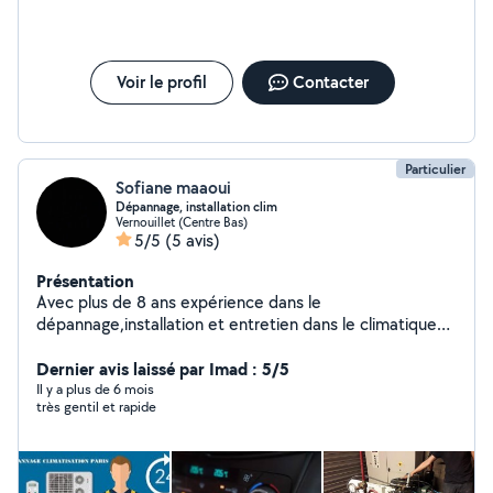
Voir le profil
Contacter
Particulier
Sofiane maaoui
Dépannage, installation clim
Vernouillet (Centre Bas)
5/5
(5 avis)
Présentation
Avec plus de 8 ans expérience dans le
dépannage,installation et entretien dans le climatique
(clim, clim auto, frigo industriel etc) Je suis quelqu'un de
très polyvalent, soigneux, rigoureux dans mon travail.
Dernier avis laissé par Imad : 5/5
Déplacement dans toute l'île de france et Normandie.
Il y a plus de 6 mois
très gentil et rapide
Cordialement