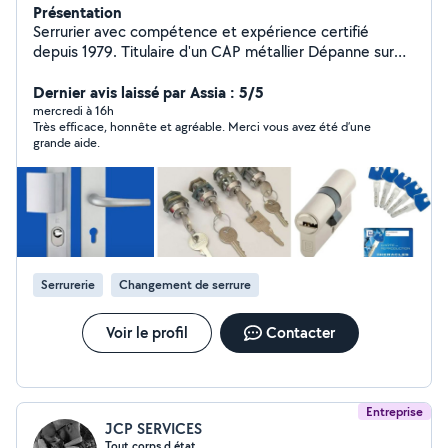
Présentation
Serrurier avec compétence et expérience certifié
depuis 1979. Titulaire d'un CAP métallier Dépanne sur
différents types de serrure. Ouverture de porte claquée
où verrouillée. Intervient également : sur portes et
Dernier avis laissé par Assia : 5/5
fenêtres en aluminium , PVC, bois et métalliques.
mercredi à 16h
Très efficace, honnête et agréable. Merci vous avez été d’une
N'hésitez pas à me contacter si besoin.
grande aide.
Serrurerie
Changement de serrure
Voir le profil
Contacter
Entreprise
JCP SERVICES
Tout corps d état