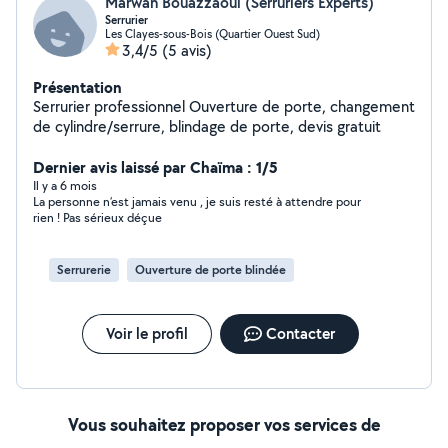
Marwan Bouazzaoui (Serruriers Experts)
Serrurier
Les Clayes-sous-Bois (Quartier Ouest Sud)
3,4/5
(5 avis)
Présentation
Serrurier professionnel Ouverture de porte, changement
de cylindre/serrure, blindage de porte, devis gratuit
Dernier avis laissé par Chaïma : 1/5
Il y a 6 mois
La personne n’est jamais venu , je suis resté à attendre pour
rien ! Pas sérieux déçue
Serrurerie
Ouverture de porte blindée
Voir le profil
Contacter
Vous souhaitez proposer vos services de