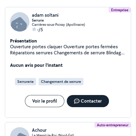
Entreprise
adam soltani
Serrurie
Carrières-sous-Poissy (Apollinaire)
-/5
Présentation
Ouverture portes claquer Ouverture portes fermées
Réparations serrures Changements de serrure Blindage
de portes Installations portes blindées
Aucun avis pour l'instant
Serrurerie
Changement de serrure
Voir le profil
Contacter
Auto-entrepreneur
Achour
Le Mesnil-le-Roi (Nord-Est)