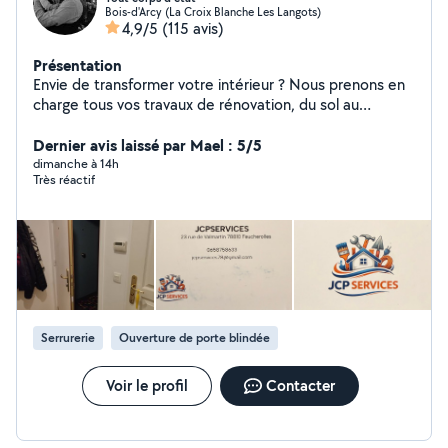
Bois-d'Arcy (La Croix Blanche Les Langots)
4,9/5
(115 avis)
Présentation
Envie de transformer votre intérieur ? Nous prenons en
charge tous vos travaux de rénovation, du sol au
plafond. Avec notre expertise dans tous les corps de
métier, chaque projet est unique et parfaitement
Dernier avis laissé par Mael : 5/5
maîtrisé. Confiez-nous vos envies, et nous les réalisons
dimanche à 14h
Très réactif
avec passion ! Regardez dans les photos pour en savoir
plus
Serrurerie
Ouverture de porte blindée
Voir le profil
Contacter