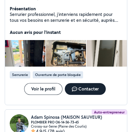
Présentation
Serrurier professionnel, j'interviens rapidement pour
tous vos besoins en serrurerie et en sécurité, auprès
des particuliers comme des professionnels. Mon
objectif est de vous offrir un travail soigné, des solutions
Aucun avis pour l'instant
fiables et une intervention rapide, avec un service de
qualité et des tarifs transparents. Mes services : *
Ouverture de porte claquée ou verrouillée *
Changement et installation de serrures * Pose de portes
blindées * Installation de caméras de surveillance * Mise
en place de systèmes de contrôle d'accès * Pose et
remplacement de vitres * Pose et réparation de volets
Serrurerie
Ouverture de porte bloquée
roulan
Voir le profil
Contacter
Auto-entrepreneur
Adam Spinosa (MAISON SAUVEUR)
PLOMBIER PRO O6-14-56-73-45
Croissy-sur-Seine (Plaine des Courlis)
4,9/5
(78 avis)