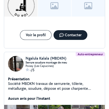
gratuit en ligne ! Nous pouvons également intervenir en
urgence, il suffit de nous appeler pour cela !
Voir le profil
Contacter
Auto-entrepreneur
Ngalula Kalala (MBDKN)
Serrure soudure montage de meu
Poissy (Les Capucines)
-/5
Présentation
Société MBDKN travaux de serrurerie, tôlerie,
métallurgie, soudure, dépose et pose charpente
métallique, plomberie, dépose et pose des meubles...
Aucun avis pour l'instant