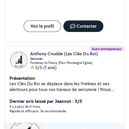
Voir le profil
Contacter
Auto-entrepreneur
Anthony Cnudde (Les Clés Du Roi)
Serrurier
Fontenay-le-Fleury (Parc Montaigne Eglise)
5/5
(1 avis)
Présentation
Les Clés Du Roi se déplace dans les Yvelines et ses
alentours pour tous vos travaux de serrurerie ! Nous
intervenons aussi bien chez des particuliers que des
sociétés, pour répondre à toutes vos demandes de
Dernier avis laissé par Jeannot : 5/5
dépannage ou d'installation de serrures ! Nous traitons
Il y a plus de 6 mois
Rapide et efficace. Je recommande.
toutes les demandes de dépannages, d'installation ou
de conseils, en vous envoyant un devis gratuit en ligne!
Nous intervenons toujours après l'élaboration d'un devis