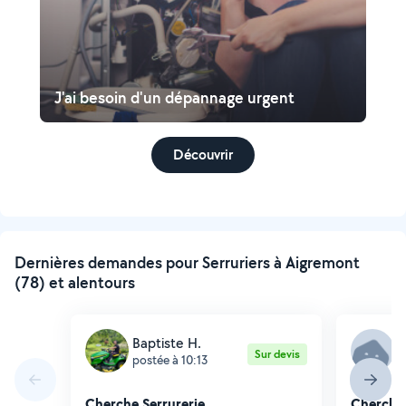
J'ai besoin d'un dépannage urgent
Découvrir
Dernières demandes pour Serruriers à Aigremont
(78) et alentours
Baptiste H.
G
Sur devis
postée à 10:13
p
Cherche Serrurerie
Cherche 