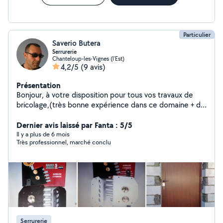
Particulier
Saverio Butera
Serrurerie
Chanteloup-les-Vignes (l'Est)
4,2/5
(9 avis)
Présentation
Bonjour, à votre disposition pour tous vos travaux de
bricolage,(très bonne expérience dans ce domaine + de
30 ans)travail propre et très soigné.Je peux vous aider
pour vos réalisations,n'hésitez pas,à bientôt,merci
Dernier avis laissé par Fanta : 5/5
Il y a plus de 6 mois
Très professionnel, marché conclu
Serrurerie