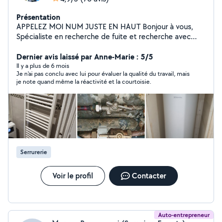
Présentation
APPELEZ MOI NUM JUSTE EN HAUT Bonjour à vous,
Spécialiste en recherche de fuite et recherche avec
détection thermique. Vous pouvez me joindre
directement au num J'ai travaillé dans le bâtiment et
Dernier avis laissé par Anne-Marie : 5/5
dans la rénovation énergétique pendant plusieurs
Il y a plus de 6 mois
Je n'ai pas conclu avec lui pour évaluer la qualité du travail, mais
années. Je détiens un diplôme de plomberie et génie
je note quand même la réactivité et la courtoisie.
climatique. Je peux vous faire un dépannage plomberie
/ climatisation, et également des entretiens réguliers,
nécessaire pour les installations climatisations et
plomberie. Conseil en isolation et diagnostics. (
également un Master en communication digitale)
Serrurerie
Voir le profil
Contacter
Auto-entrepreneur