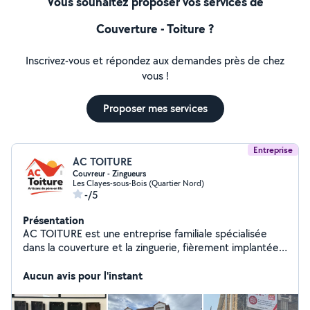
Vous souhaitez proposer vos services de
Couverture - Toiture ?
Inscrivez-vous et répondez aux demandes près de chez
vous !
Proposer mes services
Entreprise
AC TOITURE
Couvreur - Zingueurs
Les Clayes-sous-Bois (Quartier Nord)
-/5
Présentation
AC TOITURE est une entreprise familiale spécialisée
dans la couverture et la zinguerie, fièrement implantée
depuis trois générations. Notre savoir-faire transmis de
père en fils nous permet de proposer des solutions de
Aucun avis pour l'instant
qualité, durables et adaptées à chaque projet. Nous
intervenons sur tous types de travaux : Toiture