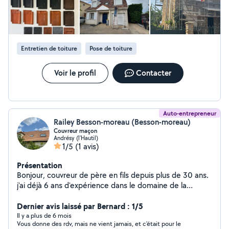
traditionnelle et moderne Étanchéité et réparation de
toitures Pose et rénovation de gouttières, chéneaux et
descentes d'eau Zinguerie sur-mesure pour bâtiments
résidentiels et professionnels Notre équipe de
professionnels qualifiés met un point d'honneur à allier
Entretien de toiture
Pose de toiture
techniques traditionnelles et matériaux modernes, afin
d'assurer la sécurité, l'esthétique et la durabilité de vos
Voir le profil
Contacter
toitures. Pourquoi choisir AC TOITURE ? Trois
générations d'expérience et un savoir-faire reconnu
Qualité, fiabilité et respect des délais ! Solutions
personnalisées pour chaque client Venez nous
Auto-entrepreneur
rencontrer, ce sera un plaisir !
Railey Besson-moreau (Besson-moreau)
Couvreur maçon
Andrésy (l'Hautil)
1/5
(1 avis)
Présentation
Bonjour, couvreur de père en fils depuis plus de 30 ans.
j'ai déjà 6 ans d'expérience dans le domaine de la
couverture. Je suis à votre écoute pour tout type de
renseignement. Cordialement
Dernier avis laissé par Bernard : 1/5
Il y a plus de 6 mois
Vous donne des rdv, mais ne vient jamais, et c'était pour le