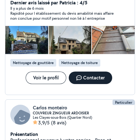
Nettoyage de pignon Nettoyage de gouttière
Dernier avis laissé par Patricia : 4/5
Nettoyage dallage Mais aussi ton travaux de couverture
Il y a plus de 6 mois
Rapidité pour l établissement du devis amabilité mais affaire
et de zinguerie situés à Sartrouville nous avons un savoir
non conclue pour motif personnel non lié à l entreprise
faire de père en Fils nous proposons des déplacements
et des devis gratuits tous nos travaux sont avec une
garantie décennale de 10 ans
Nettoyage de gouttière
Nettoyage de toiture
Voir le profil
Contacter
Particulier
Carlos monteiro
COUVREUR ZINGUEUR ARDOISIER
Les Clayes-sous-Bois (Quartier Nord)
3,9/5
(8 avis)
Présentation