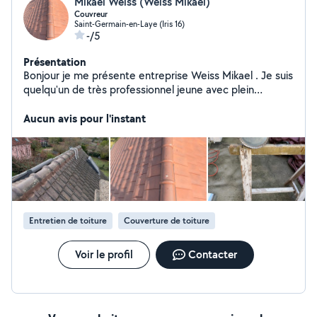
Mikael Weiss (Weiss Mikael)
Couvreur
Saint-Germain-en-Laye (Iris 16)
-/5
Présentation
Bonjour je me présente entreprise Weiss Mikael . Je suis
quelqu'un de très professionnel jeune avec plein
d'ambitions, faites-moi confiance sur le travail et je ferai
de votre toiture une œuvre d'art
Aucun avis pour l'instant
Entretien de toiture
Couverture de toiture
Voir le profil
Contacter