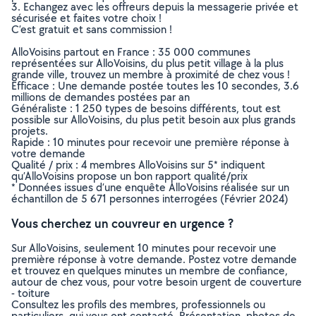
3. Echangez avec les offreurs depuis la messagerie privée et
sécurisée et faites votre choix !
C’est gratuit et sans commission !
AlloVoisins partout en France : 35 000 communes
représentées sur AlloVoisins, du plus petit village à la plus
grande ville, trouvez un membre à proximité de chez vous !
Efficace : Une demande postée toutes les 10 secondes, 3.6
millions de demandes postées par an
Généraliste : 1 250 types de besoins différents, tout est
possible sur AlloVoisins, du plus petit besoin aux plus grands
projets.
Rapide : 10 minutes pour recevoir une première réponse à
votre demande
Qualité / prix : 4 membres AlloVoisins sur 5* indiquent
qu’AlloVoisins propose un bon rapport qualité/prix
* Données issues d’une enquête AlloVoisins réalisée sur un
échantillon de 5 671 personnes interrogées (Février 2024)
Vous cherchez un couvreur en urgence ?
Sur AlloVoisins, seulement 10 minutes pour recevoir une
première réponse à votre demande. Postez votre demande
et trouvez en quelques minutes un membre de confiance,
autour de chez vous, pour votre besoin urgent de couverture
- toiture
Consultez les profils des membres, professionnels ou
particuliers, qui vous ont contacté. Présentation, photos de