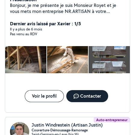
Bonjour, je me présente je suis Monsieur Royet et je
vous mets mon entreprise NR.ARTISAN à votre
disposition pour tous travaux de couverture, peinture
rénovation d'intérieur et extérieur et services de
Dernier avis laissé par Xavier : 1/5
nettoyage Nous intervenons sur tout ce qui est
Il y a plus de 6 mois
Pas venu au RDV
demoussage de Toiture Peintures, Toiture Couverture
complète Pose de Velux Nettoyage de gouttière Pose
de gouttière Cimentation de faîtage, cheminée,rive
Ravalement de Peinture Nettoyage dallage Isolation des
combles Par extérieur ou intérieur Pour information, nos
devis, déplacement et vérification de Toiture sont
gratuit Nos Travaux son garantie 5 ans
Voir le profil
Contacter
Auto-entrepreneur
Justin Windrestein (Artisan Justin)
Couverture-Démoussage-Ramonage
Saint-Germain-en-Laye (Iris 16)