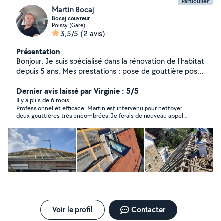
Particulier
Martin Bocaj
Bocaj couvreur
Poissy (Gare)
3,5/5
(2 avis)
Présentation
Bonjour. Je suis spécialisé dans la rénovation de l'habitat
depuis 5 ans. Mes prestations : pose de gouttière,pose
de velux, rénovation toiture, maçonnerie générale de
votre maison peinture mûrs etc,nettoyage de façade
Dernier avis laissé par Virginie : 5/5
hydrofuge,nettoyage et peinture tuiles, recherche et
Il y a plus de 6 mois
Professionnel et efficace. Martin est intervenu pour nettoyer
rénovation de fuite,demoussage toiture. Je suis à votre
deux gouttières très encombrées. Je ferais de nouveau appel à
disposition et écoute pour tout autre renseignement.
lui si nécessaire. Virginie M
Meilleur rapport qualité prix.
Voir le profil
Contacter