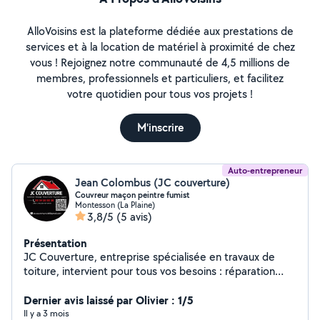
AlloVoisins est la plateforme dédiée aux prestations de
services et à la location de matériel à proximité de chez
vous ! Rejoignez notre communauté de 4,5 millions de
membres, professionnels et particuliers, et facilitez
votre quotidien pour tous vos projets !
M'inscrire
Auto-entrepreneur
Jean Colombus (JC couverture)
Couvreur maçon peintre fumist
Montesson (La Plaine)
3,8/5
(5 avis)
Présentation
JC Couverture, entreprise spécialisée en travaux de
toiture, intervient pour tous vos besoins : réparation
urgente, rénovation complète, démoussage, pose de
gouttières, recherche de fuites, zinguerie et étanchéité.
Dernier avis laissé par Olivier : 1/5
Artisan sérieux et expérimenté, j'assure un travail
Il y a 3 mois