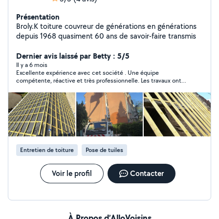
Présentation
Broly.K toiture couvreur de générations en générations
depuis 1968 quasiment 60 ans de savoir-faire transmis
Dernier avis laissé par Betty : 5/5
Il y a 6 mois
Excellente expérience avec cet société . Une équipe
compétente, réactive et très professionnelle. Les travaux ont
été réalisés avec soin et dans le respect des délais. C’est
rassurant de faire appel à une entreprise aussi sérieuse. Je
referai appel à eux sans hésiter.
Entretien de toiture
Pose de tuiles
Voir le profil
Contacter
À Propos d’AlloVoisins