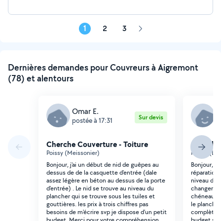
1
2
3
Page
suivante
Dernières demandes pour Couvreurs à Aigremont
(78) et alentours
Omar E.
Sur devis
postée à 17:31
p
Cherche Couverture - Toiture
Cherche 
Poissy (Meissonier)
Poissy (Le
Bonjour, j'ai un début de nid de guêpes au
Bonjour, Bo
dessus de de la casquette d'entrée (dale
réparation 
assez légère en béton au dessus de la porte
niveau du 
d'entrée) . Le nid se trouve au niveau du
changer la 
plancher qui se trouve sous les tuiles et
chéneau, be
gouttières. les prix à trois chiffres pas
le plancher
besoins de m'écrire svp je dispose d'un petit
complètemen
budget. Merci pour votre compréhension
budget serr