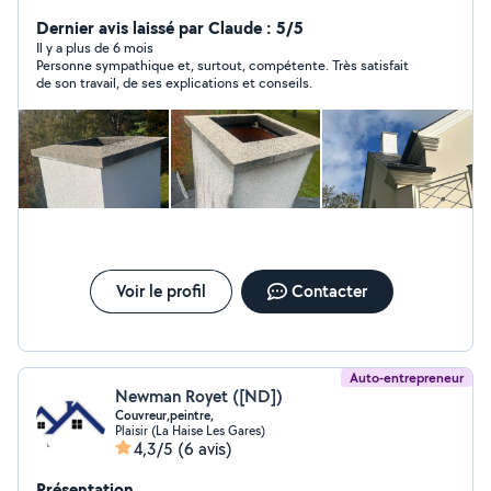
COUVERTURE Rénovation de toiture Nettoyage de
toiture Changement de Velux Réparation de toiture
Dernier avis laissé par Claude : 5/5
Changement de gouttière Réparation de pied de
Il y a plus de 6 mois
Personne sympathique et, surtout, compétente. Très satisfait
cheminée Maçonnerie Chape béton Création de mur
de son travail, de ses explications et conseils.
parpaing Crépi Terrassement Nivelages Pose de puisard
Décaisser
Voir le profil
Contacter
Auto-entrepreneur
Newman Royet ([ND])
Couvreur,peintre,
Plaisir (La Haise Les Gares)
4,3/5
(6 avis)
Présentation