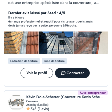
est une entreprise spécialisée dans la couverture, la
rénovation et l'entretien de toitures. Nous intervenons
pour la pose de toitures neuves, la réparation de fuites,
Dernier avis laissé par Saad : 4/5
le démoussage et l'isolation thermique. Nos couvreurs
Il y a 6 jours
échange professionnel et reactif pour visite avant devis, mais
qualifiés garantissent un travail soigné avec des
devis jamais reçu par la suite, personne à l'écoute.
matériaux de qualité : tuiles, ardoises, zinc, bac acier
Nous mettons un point d'honneur à vous conseiller et à
vous proposer des solutions adaptées à vos besoins et
à votre budget. Faites confiance à AD Couverture pour
une toiture solide, esthétique et durable. Contactez-
nous pour un devis gratuit !
Entretien de toiture
Pose de toiture
Voir le profil
Contacter
Auto-entrepreneur
Kévin Dole-Scherrer (Couverture Kevin Scherrer)
Couvreur
Andrésy (Les Iles)
5/5
(1 avis)