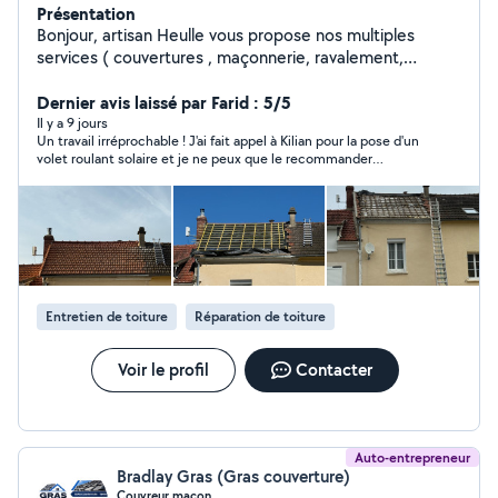
Présentation
Bonjour, artisan Heulle vous propose nos multiples
services ( couvertures , maçonnerie, ravalement,
charpentes , réparation toiture et réparation en
maçonnerie,peinture extérieur, etc ) intervention rapide
Dernier avis laissé par Farid : 5/5
travaux de qualité
Il y a 9 jours
Un travail irréprochable ! ​J'ai fait appel à Kilian pour la pose d'un
volet roulant solaire et je ne peux que le recommander
chaleureusement. ​Kilian s'est montré extrêmement
professionnel, efficace et à l'écoute dès le début. Il sait
parfaitement s'adapter aux contraintes du chantier et a su
évaluer avec une grande précision l'étendue réelle des travaux
à effectuer, sans aucune mauvaise surprise. En plus d'être très
compétent, il est particulièrement arrangeant. ​Vous pouvez lui
faire confiance les yeux fermés !
Entretien de toiture
Réparation de toiture
Voir le profil
Contacter
Auto-entrepreneur
Bradlay Gras (Gras couverture)
Couvreur maçon