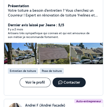
Présentation
Votre toiture a besoin d'entretien ? Vous cherchez un
Couvreur ! Expert en rénovation de toiture Yvelines et
étanchéité toit, je vous garantis un travail soigné.
Artisan couvreur zingueur de confiance, je réalise tous
Dernier avis laissé par Jeane : 5/5
vos travaux : zinguerie, faîtage, gouttières, pose de
Il y a 2 mois
Artisans très sympathique qui connais et qui est amoureux de
tuiles mécaniques/ardoises et isolation. Votre sérénité
son métier je recommande fortement.
est assurée grâce à notre garantie décennale ! Une
transparence totale vous est garantie avec un devis
gratuit sous 48h. J'interviens rapidement sur le secteur
des Bords de Seine et dans l'ensemble des communes
du 78 et alentour. Un artisan familial, au plus proche de
chez vous ! Besoin d'un expert ? Contactez Couverture
Kevin Scherrer au 01 85 47 06 62 pour votre diagnostic
Entretien de toiture
Pose de toiture
et devis gratuit !
Voir le profil
Contacter
Auto-entrepreneur
Andrei F (Andrei Façade)