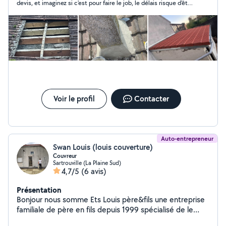
devis, et imaginez si c'est pour faire le job, le délais risque d'être
assez long. Donc 1 étoile et c'est bien payé
Voir le profil
Contacter
Auto-entrepreneur
Swan Louis (louis couverture)
Couvreur
Sartrouville (La Plaine Sud)
4,7/5
(6 avis)
Présentation
Bonjour nous somme Ets Louis père&fils une entreprise
familiale de père en fils depuis 1999 spécialisé de le
nettoyage de votre extérieur Nettoyage de toiture