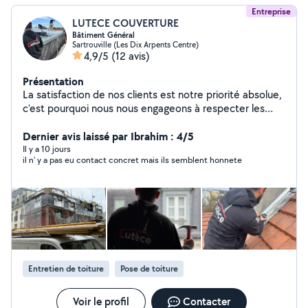
Entreprise
LUTECE COUVERTURE
Bâtiment Général
Sartrouville (Les Dix Arpents Centre)
4,9/5
(12 avis)
Présentation
La satisfaction de nos clients est notre priorité absolue,
c'est pourquoi nous nous engageons à respecter les
délais convenus et à livrer des travaux de qualité
irréprochable. Nous mettons un point d'honneur à
Dernier avis laissé par Ibrahim : 4/5
utiliser des matériaux de première qualité et à privilégier
Il y a 10 jours
il n' y a pas eu contact concret mais ils semblent honnete
les techniques et les solutions innovantes, afin d'assurer
la durabilité et la fiabilité de nos réalisations. Nous
effectuons de grands comme de petits travaux mais
toujours en offrant tout nôtre savoir faire pour fournir un
excellent travail et réaliser tout vos projets. Nos travaux
sont couvert par la garantie décennale. Couverture,
Charpente, Maçonnerie, Peinture, Ravalement,
Étanchéité, Rehaussement de toiture, Isolation
Entretien de toiture
Pose de toiture
Voir le profil
Contacter