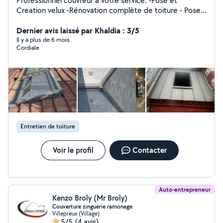
Professionnel couvreur à votre service. -Pose et
Creation velux -Rénovation complète de toiture - Pose
gouttière zinc et pvc - Étanchéité de cheminée -
Réparation : noue, faîtage, rive, arêtier - pose et
Dernier avis laissé par Khaldia : 3/5
Creation velux
Il y a plus de 6 mois
Cordiale
Entretien de toiture
Voir le profil
Contacter
Auto-entrepreneur
Kenzo Broly (Mr Broly)
Couverture zinguerie ramonage
Villepreux (Village)
5/5
(4 avis)