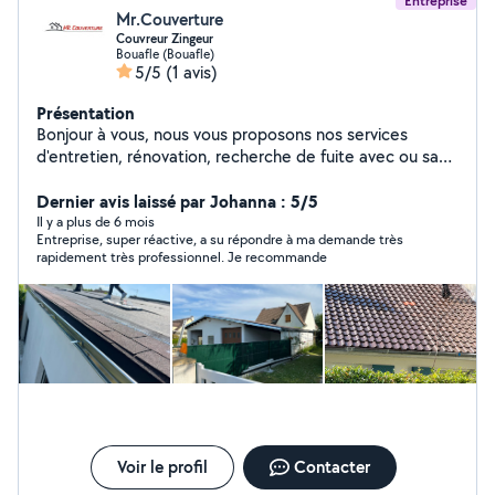
Entreprise
Mr.Couverture
Couvreur Zingeur
Bouafle (Bouafle)
5/5
(1 avis)
Présentation
Bonjour à vous, nous vous proposons nos services
d'entretien, rénovation, recherche de fuite avec ou sans
drone travail soigné, consulter nos avis ainsi que notre
site Web Mr.Couverture Bouafle
Dernier avis laissé par Johanna : 5/5
Il y a plus de 6 mois
Entreprise, super réactive, a su répondre à ma demande très
rapidement très professionnel. Je recommande
Voir le profil
Contacter