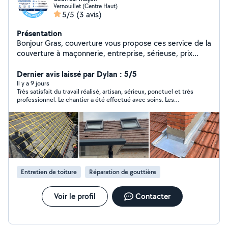
Vernouillet (Centre Haut)
5/5
(3 avis)
Présentation
Bonjour Gras, couverture vous propose ces service de la
couverture à maçonnerie, entreprise, sérieuse, prix
correct n'hésitez pas à nous contacter pour plus de
renseignements devis et déplacement gratuit.
Dernier avis laissé par Dylan : 5/5
Cordialement
Il y a 9 jours
Très satisfait du travail réalisé, artisan, sérieux, ponctuel et très
professionnel. Le chantier a été effectué avec soins. Les
finitions sont impeccable et tout a été laissé propre. Après les
travaux. Les délais ont été respectés. Les tarifs sont honnête.
Je recommande vivement cette entreprise pour tous vos
travaux de couverture, maçonnerie et rénovation. Merci encore
pour votre professionnalisme.
Entretien de toiture
Réparation de gouttière
Voir le profil
Contacter