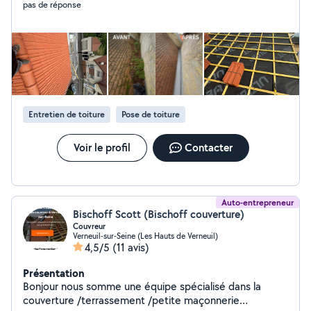
pas de réponse
propre, garanti et conforme aux normes. Je dispose de
la garantie décennale ainsi que d'une responsabilité
civile professionnelle, pour une intervention en toute
sécurité et une tranquillité totale pour mes clients.
Zone d'intervention : autour de Montesson jusqu'à
60km ou plus SIRET : 993 266 097 00019 Devis rapide,
conseils personnalisés et déplacement offert. Votre
toiture entre de bonnes mains avec JC Couverture.
Entretien de toiture
Pose de toiture
Voir le profil
Contacter
Auto-entrepreneur
Bischoff Scott (Bischoff couverture)
Couvreur
Verneuil-sur-Seine (Les Hauts de Verneuil)
4,5/5
(11 avis)
Présentation
Bonjour nous somme une équipe spécialisé dans la
couverture /terrassement /petite maçonnerie