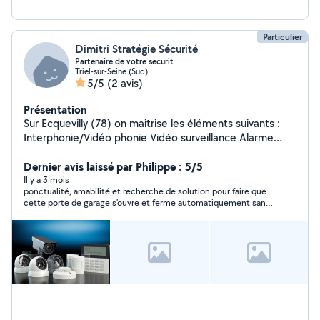
Particulier
Dimitri Stratégie Sécurité
Partenaire de votre securit
Triel-sur-Seine (Sud)
5/5
(2 avis)
Présentation
Sur Ecquevilly (78) on maitrise les éléments suivants :
Interphonie/Vidéo phonie Vidéo surveillance Alarme
incendie Alarme anti intrusion Pour Installation et/ou
Dernier avis laissé par Philippe : 5/5
branchement et/ou maintenance Et autres bricolages
Il y a 3 mois
ponctualité, amabilité et recherche de solution pour faire que
cette porte de garage s'ouvre et ferme automatiquement sans
trop de galère merci