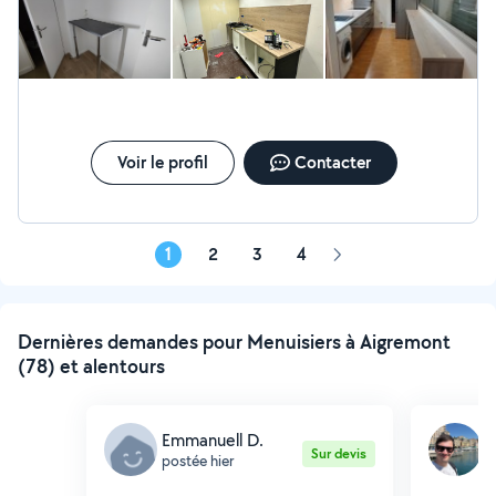
chiffrage et un devis gratuitement. Cordialement. MTI
RENOV BAT.
Voir le profil
Contacter
1
2
3
4
Page
suivante
Dernières demandes pour Menuisiers à Aigremont
(78) et alentours
Emmanuell D.
F
Sur devis
postée hier
p