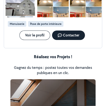
Pose de parquet * Installation de cuisines et montage
de meubles * Travaux en marbre et granit Je m'engage à
fournir un travail soigné, propre et livré dans les délais.
Pour toute information ou demande de devis, n'hésitez
pas à me contacter. Cordialement, Ferhat
Menuiserie
Pose de porte intérieure
Voir le profil
Contacter
Réalisez vos Projets !
Gagnez du temps : postez toutes vos demandes
publiques en un clic.