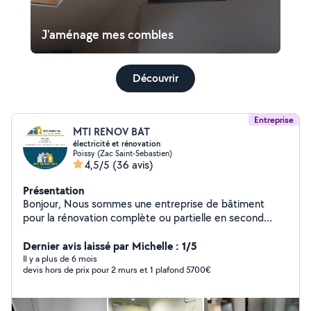
J'aménage mes combles
Découvrir
Entreprise
MTI RENOV BAT
électricité et rénovation
Poissy (Zac Saint-Sebastien)
4,5/5
(36 avis)
Présentation
Bonjour, Nous sommes une entreprise de bâtiment
pour la rénovation complète ou partielle en second
œuvre. Nos différents corps de métier sont: -
électricité générale. - enduit et peinture. - plâtrerie (
Dernier avis laissé par Michelle : 1/5
mur en placo-plâtre type Ba13). - menuiserie (pose de
Il y a plus de 6 mois
devis hors de prix pour 2 murs et 1 plafond 5700€
cuisine,placard). - revêtement sol dur et souple. -
plomberie générale. Nous avons l'assurance décennale
et nous pouvons nous déplacer pour vous effectuer un