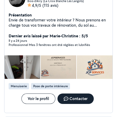
Bois-d'Arcy (La Croix Blanche Les Langots)
4,9/5
(115 avis)
Présentation
Envie de transformer votre intérieur ? Nous prenons en
charge tous vos travaux de rénovation, du sol au
plafond. Avec notre expertise dans tous les corps de
métier, chaque projet est unique et parfaitement
Dernier avis laissé par Marie-Christine : 5/5
maîtrisé. Confiez-nous vos envies, et nous les réalisons
Il y a 24 jours
Professionnel Mes 3 fenêtres ont été réglées et lubrifiés
avec passion ! Regardez dans les photos pour en savoir
plus
Menuiserie
Pose de porte intérieure
Voir le profil
Contacter