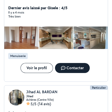
modification bois & petit bricolage Je reste à votre
Dernier avis laissé par Gisele : 4/5
écoute Bien cordialement Redouane
Il y a 4 mois
Très bien
Menuiserie
Voir le profil
Contacter
Particulier
Jihad AL BARDAN
Jihad
Achères (Centre Ville)
5/5
(14 avis)