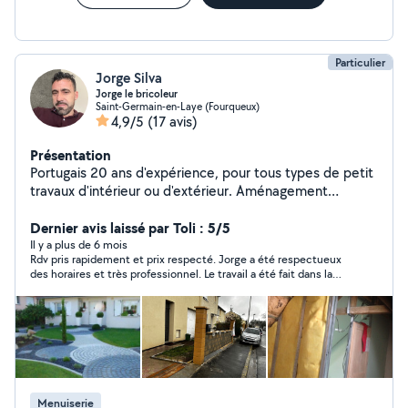
Particulier
Jorge Silva
Jorge le bricoleur
Saint-Germain-en-Laye (Fourqueux)
4,9/5
(17 avis)
Présentation
Portugais 20 ans d'expérience, pour tous types de petit
travaux d'intérieur ou d'extérieur. Aménagement
extérieur, pose des pavés et terrasse Enlèvement des
gravats par camion si besoin Terrassement Divers
Dernier avis laissé par Toli : 5/5
services
Il y a plus de 6 mois
Rdv pris rapidement et prix respecté. Jorge a été respectueux
des horaires et très professionnel. Le travail a été fait dans la
bonne humeur, et beaucoup de pédagogie. Je te remercie
encore ici et te recommande à qui veut un professionnel de
qualité.
Menuiserie