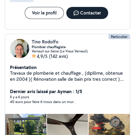
Voir le profil
Contacter
Particulier
Tino Rodolfo
Plombier chauffagiste
Verneuil-sur-Seine (Le Vieux Verneuil)
4,9/5
(142 avis)
Présentation
Travaux de plomberie et chauffage , (diplôme, obtenue
en 2004 )( Rénovation salle de bain prix tres correct )
toilette simple ou suspendu ,création bac à douche ,
entretien sanibroyeur ou changement .changement de
Dernier avis laissé par Ayman : 1/5
radiateur changement de ballon (cumulus)'pose
Il y a 6 jours
40 euro pour faire 6 trous dans un mur..
ameublement étagères perçage luminaires , tringles à
rideaux .Fuite de cuivre soudure oxygène acétylène
,changement de robinet d'évier, petit maçonnerie ,petit
travaux l'électrique petit travaux intérieur extérieure
pose meuble suspendu /é/ cylindre de porte (peinture
rafraîchissement,) ext . expérience dans le BTP 20 ans