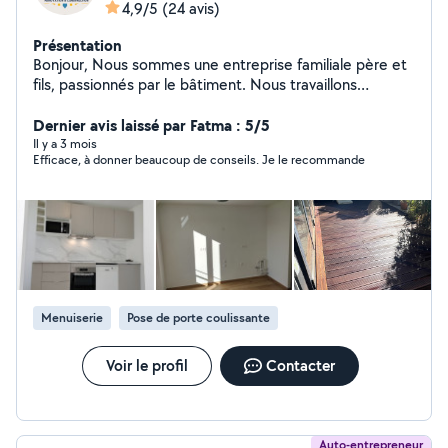
4,9/5
(24 avis)
Présentation
Bonjour, Nous sommes une entreprise familiale père et
fils, passionnés par le bâtiment. Nous travaillons
ensemble depuis plusieurs années et avons réalisé de
nombreux chantiers de rénovation, même si nous
Dernier avis laissé par Fatma : 5/5
n'avons pas toujours pensé à prendre des photos de
Il y a 3 mois
Efficace, à donner beaucoup de conseils. Je le recommande
nos réalisations. Notre priorité est simple : travail
sérieux, propre et clients satisfaits. Nous proposons
différents services : Rénovation intérieure Peinture
Plomberie Électricité Pose de sols Petits travaux de
maçonnerie Montage de meubles Petits bricolages et
réparations à domicile Nous intervenons aussi bien pour
des travaux de rénovation que pour des petits services
du quotidien (montage de meubles, petites réparations,
Menuiserie
Pose de porte coulissante
aide à l'installation, etc.).
Voir le profil
Contacter
Auto-entrepreneur