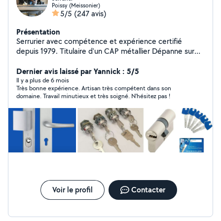
Poissy (Meissonier)
5/5
(247 avis)
Présentation
Serrurier avec compétence et expérience certifié
depuis 1979. Titulaire d'un CAP métallier Dépanne sur
différents types de serrure. Ouverture de porte claquée
où verrouillée. Intervient également : sur portes et
Dernier avis laissé par Yannick : 5/5
fenêtres en aluminium , PVC, bois et métalliques.
Il y a plus de 6 mois
Très bonne expérience. Artisan très compétent dans son
N'hésitez pas à me contacter si besoin.
domaine. Travail minutieux et très soigné. N'hésitez pas !
Voir le profil
Contacter