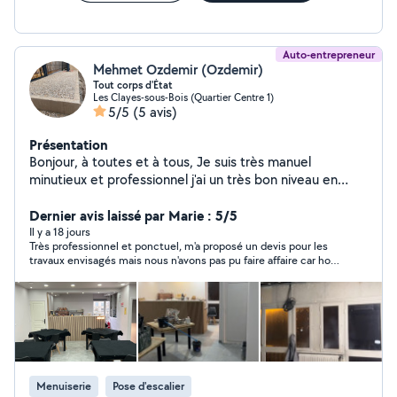
Auto-entrepreneur
Mehmet Ozdemir (Ozdemir)
Tout corps d'État
Les Clayes-sous-Bois (Quartier Centre 1)
5/5
(5 avis)
Présentation
Bonjour, à toutes et à tous, Je suis très manuel
minutieux et professionnel j'ai un très bon niveau en
main d'œuvre montage de meuble de cuisine salle de
bain parquet carrelage maçonnerie , je gère aussi
Dernier avis laissé par Marie : 5/5
l'électricité la plomberie je touche vraiment à tout je
Il y a 18 jours
Très professionnel et ponctuel, m'a proposé un devis pour les
reste à votre disposition pour plus de renseignements
travaux envisagés mais nous n'avons pas pu faire affaire car hors
n'hésitez pas . Cordialement.
de mon budget.
Menuiserie
Pose d'escalier