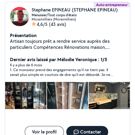
Auto-entrepreneur
Stephane EPINEAU (STEPHANE EPINEAU)
Menuisier/Tout corps d'états
Morainvilliers (Morainvilliers)
4,6/5
(43 avis)
Présentation
Artisan toujours prêt a rendre service auprès des
particuliers Compétences Rénovations maison,
appartement. Je gère vos travaux de A à Z Libre le
Week-End et Semaine Travaux généraux, menuiserie,
Dernier avis laissé par Mélodie Veronique : 1/5
peinture, petite plomberie, pose cuisine, Donne Cours
Il y a plus de 6 mois
1. Ce monsieur prend des engagements qu’il ne tient pas. Il
de travaux manuel
serait plus simple et courtois de dire qu’il est débordé. Je ne
recommande pas du tout ce monsieur 2. Finalement il est
venu. Devait établir un devis sous 8 jours. Je l ai relancé. Pas de
réponse depuis 6 semaines
Voir le profil
Contacter