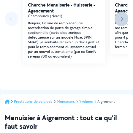
Cherche Menuiserie - Huisserie -
Cherche 
Agencement
Agencem
Chambourcy (Nord1)
Poissy (Ga
Bonjour, En vue de remplacer une
Bonjour, j
motorisation de porte de garage simple
me remonte
sectionnelle (carte electronique
afin que le
defectueuse sur un modele Nice, SPIN
pour 4 port
SNA2), je souhaite recevoir un devis gratuit
Cherche pe
pour le remplacement du systeme actuel
fermoir styl
par un nouvel automatisme (par ex Somfy
serenia 700 ou equivalent)
Prestations de services
Menuisiers
Yvelines
Aigremont
Menuisier à Aigremont : tout ce qu’il
faut savoir