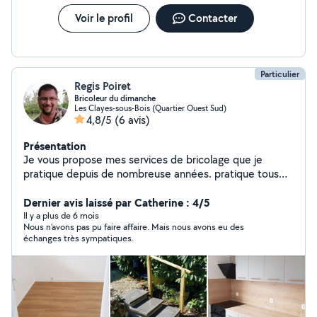
Voir le profil
Contacter
Particulier
Regis Poiret
Bricoleur du dimanche
Les Clayes-sous-Bois (Quartier Ouest Sud)
4,8/5
(6 avis)
Présentation
Je vous propose mes services de bricolage que je
pratique depuis de nombreuse années. pratique tous
travaux dans une maison, peinture, papier peint, petite
plomberie, serrurerie, menuiserie, montage de meuble,
Dernier avis laissé par Catherine : 4/5
électricité ext...J'ai tout le matériel nécessaire pour
Il y a plus de 6 mois
Nous n'avons pas pu faire affaire. Mais nous avons eu des
réalisé vos travaux. Je suis très sérieux dans la
échanges très sympatiques.
réalisation de mes projets. Contacter moi sur
regis.poiret.brico At g mail, je ne peux vous repondre sur
allo voisin.