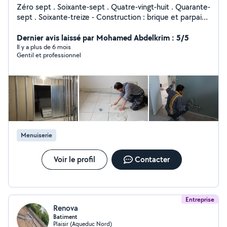
Zéro sept . Soixante-sept . Quatre-vingt-huit . Quarante-
sept . Soixante-treize - Construction : brique et parpaing
pilier terrassement béton enduit extérieur ... - carrelage
et faïence ... , pose sur chape ou ragréage , sol et mur -
Dernier avis laissé par Mohamed Abdelkrim : 5/5
placo plâtre , cloison doublage faut plafond
Il y a plus de 6 mois
Gentil et professionnel
décoration... enduit bande joint , bande armée map... -
installation général l'électricité - plombier - peintre :
mate , satiné , laqué brillante , décoration marbré , stuk
tadellakt ...pose papiers peint intissé , vinyle... - pose
:parquet flottant , massif , tapis , moquettes lino ... Pose
de cuisine, meuble four... DEVIS GRATUIT
Menuiserie
Voir le profil
Contacter
Entreprise
Renova
Batiment
Plaisir (Aqueduc Nord)