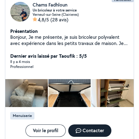
Chams Fadhloun
Un bricoleur à votre service
Verneuil-sur-Seine (Clairieres)
4,8/5
(28 avis)
Présentation
Bonjour, Je me présente, je suis bricoleur polyvalent
avec expérience dans les petits travaux de maison. Je
propose mes services pour : Montage de meubles
Petits travaux de plomberie Peinture Réparations
Dernier avis laissé par Taoufik : 5/5
diverses Installation de luminaires et étagères Je suis
Il y a 4 mois
Professionnel
sérieux, ponctuel et soigneux dans mon travail.
N'hésitez pas à me contacter pour plus d'informations.
Cordialeme
Menuiserie
Voir le profil
Contacter