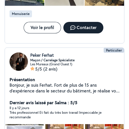
pour l'hygiène, des toilettes plus besoin de papier
toilette, un jet nettoie les deux parties intimes plus
Menuiserie
besoin de douchette ou de bouteilles d'eau dans les
toilettes. et sa fonctionne vraiment bien devis à la
demande prix très attractif voir mes photo Merci d'avoir
Voir le profil
Contacter
regardé ma page
Particulier
Peker Ferhat
Maçon / Carrelage Spécialiste
Les Mureaux (Grand Ouest 1)
5/5
(2 avis)
Présentation
Bonjour, je suis Ferhat. Fort de plus de 15 ans
d'expérience dans le secteur du bâtiment, je réalise vos
projets avec rigueur, précision et en toute sécurité. La
qualité, la solidité et la satisfaction de mes clients sont
Dernier avis laissé par Salma : 5/5
mes priorités. Je propose mes services dans les
Il y a 12 jours
Très professionnel Et fait du très bon travail Impeccable je
domaines suivants : * Gros œuvre et finitions *
recommande
Maçonnerie (construction de murs, coffrage) * Pose de
carrelage et faïence * Plâtrerie, peinture et décoration *