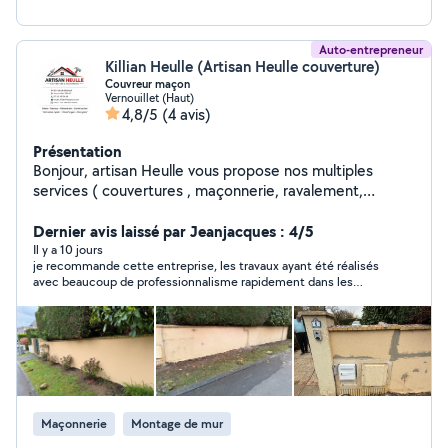
Auto-entrepreneur
Killian Heulle (Artisan Heulle couverture)
Couvreur maçon
Vernouillet (Haut)
4,8/5
(4 avis)
Présentation
Bonjour, artisan Heulle vous propose nos multiples
services ( couvertures , maçonnerie, ravalement,
charpentes , réparation toiture et réparation en
maçonnerie,peinture extérieur, etc ) intervention rapide
Dernier avis laissé par Jeanjacques : 4/5
travaux de qualité
Il y a 10 jours
je recommande cette entreprise, les travaux ayant été réalisés
avec beaucoup de professionnalisme rapidement dans les
délais et soin apporté aux finitions, chantier propre et
correspondant à mes attentes je recommande vivement
Maçonnerie
Montage de mur