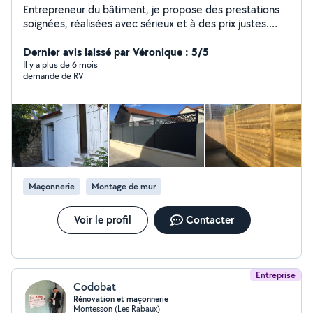
Entrepreneur du bâtiment, je propose des prestations
soignées, réalisées avec sérieux et à des prix justes.
Spécialisé dans les travaux d'aménagement extérieur et
de second œuvre, j'interviens notamment pour :
Dernier avis laissé par Véronique : 5/5
Clôtures : bois, composite, béton Terrasses : bois et
Il y a plus de 6 mois
demande de RV
bois composite Pose de gazon synthétique Pergolas et
vérandas Petits travaux de maçonnerie liés à l'extérieur
Travail propre, finitions soignées et respect des délais.
Devis gratuit et réponse rapide via la messagerie
AlloVoisins.
Maçonnerie
Montage de mur
Voir le profil
Contacter
Entreprise
Codobat
Rénovation et maçonnerie
Montesson (Les Rabaux)