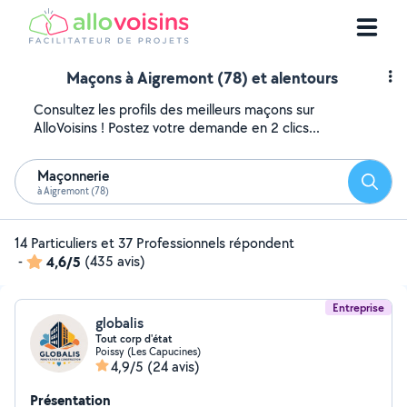
Maçons à Aigremont (78) et alentours
Consultez les profils des meilleurs maçons sur
AlloVoisins ! Postez votre demande en 2 clics...
Maçonnerie
Reche
à Aigremont (78)
14 Particuliers et 37 Professionnels répondent
-
4,6/5
(435 avis)
Entreprise
globalis
Tout corp d'état
Poissy (Les Capucines)
4,9/5
(24 avis)
Présentation