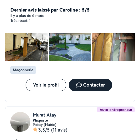
extérieur, pose des pavés et terrasse Enlèvement des
gravats par camion si besoin Terrassement Divers
Dernier avis laissé par Caroline : 5/5
services
Il y a plus de 6 mois
Très réactif
Maçonnerie
Voir le profil
Contacter
Auto-entrepreneur
Murat Atay
Plaquiste
Poissy (Mairie)
3,5/5
(11 avis)