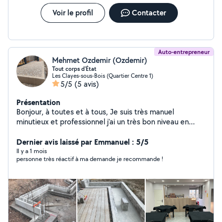
Voir le profil
Contacter
Auto-entrepreneur
Mehmet Ozdemir (Ozdemir)
Tout corps d'État
Les Clayes-sous-Bois (Quartier Centre 1)
5/5
(5 avis)
Présentation
Bonjour, à toutes et à tous, Je suis très manuel
minutieux et professionnel j'ai un très bon niveau en
main d'œuvre montage de meuble de cuisine salle de
bain parquet carrelage maçonnerie , je gère aussi
Dernier avis laissé par Emmanuel : 5/5
l'électricité la plomberie je touche vraiment à tout je
Il y a 1 mois
personne très réactif à ma demande je recommande !
reste à votre disposition pour plus de renseignements
n'hésitez pas . Cordialement.