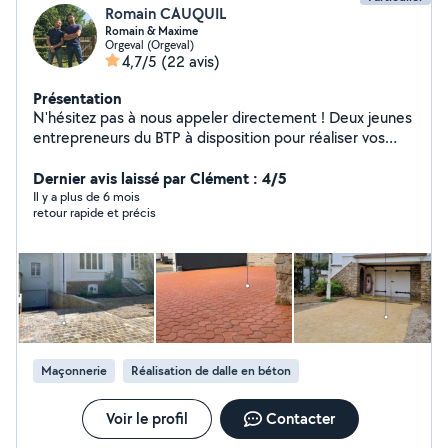
Romain CAUQUIL
Romain & Maxime
Orgeval (Orgeval)
4,7/5
(22 avis)
Présentation
N'hésitez pas à nous appeler directement ! Deux jeunes
entrepreneurs du BTP à disposition pour réaliser vos
travaux de : - Maçonnerie et bétonnage, -
Terrassements, - Assainissements et gestion de l'eau, -
Dernier avis laissé par Clément : 4/5
Pavage, goudronnage, - Travaux d'extérieur et
Il y a plus de 6 mois
retour rapide et précis
aménagement d'espaces verts, - Conducteurs d'engins,
Merci et à bientôt !
Maçonnerie
Réalisation de dalle en béton
Voir le profil
Contacter