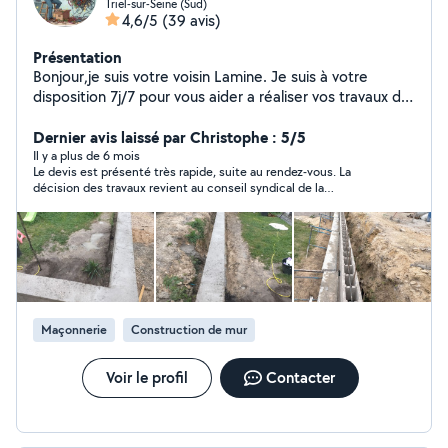
Triel-sur-Seine (Sud)
4,6/5
(39 avis)
Présentation
Bonjour,je suis votre voisin Lamine. Je suis à votre
disposition 7j/7 pour vous aider a réaliser vos travaux de
maçonnerie, électricité,pose carrelage et parquet,
peinture, plomberie,et toutes les petites bricoles..Je
Dernier avis laissé par Christophe : 5/5
loue également du matériel de jardinage et
Il y a plus de 6 mois
Le devis est présenté très rapide, suite au rendez-vous. La
bricolage.contactez moi au 768446594.A bientôt mes
décision des travaux revient au conseil syndical de la
chers voisins!
résidence, qui est pour le moment en reflexion.
Maçonnerie
Construction de mur
Voir le profil
Contacter