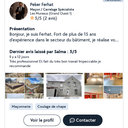
Peker Ferhat
Maçon / Carrelage Spécialiste
Les Mureaux (Grand Ouest 1)
5/5
(2 avis)
Présentation
Bonjour, je suis Ferhat. Fort de plus de 15 ans
d'expérience dans le secteur du bâtiment, je réalise vos
projets avec rigueur, précision et en toute sécurité. La
qualité, la solidité et la satisfaction de mes clients sont
Dernier avis laissé par Salma : 5/5
mes priorités. Je propose mes services dans les
Il y a 12 jours
Très professionnel Et fait du très bon travail Impeccable je
domaines suivants : * Gros œuvre et finitions *
recommande
Maçonnerie (construction de murs, coffrage) * Pose de
carrelage et faïence * Plâtrerie, peinture et décoration *
Pose de parquet * Installation de cuisines et montage
de meubles * Travaux en marbre et granit Je m'engage à
fournir un travail soigné, propre et livré dans les délais.
Pour toute information ou demande de devis, n'hésitez
pas à me contacter. Cordialement, Ferhat
Maçonnerie
Coulage de chape
Voir le profil
Contacter