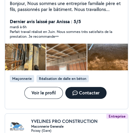
Bonjour, Nous sommes une entreprise familiale père et
fils, passionnés par le bâtiment. Nous travaillons
ensemble depuis plusieurs années et avons réalisé de
nombreux chantiers de rénovation, même si nous
Dernier avis laissé par Anissa : 5/5
n'avons pas toujours pensé à prendre des photos de
mardi à 6h
Parfait travail réalisé en Juin. Nous sommes très satisfaits de la
nos réalisations. Notre priorité est simple : travail
prestation. Je recommande++
sérieux, propre et clients satisfaits. Nous proposons
différents services : Rénovation intérieure Peinture
Plomberie Électricité Pose de sols Petits travaux de
maçonnerie Montage de meubles Petits bricolages et
réparations à domicile Nous intervenons aussi bien pour
des travaux de rénovation que pour des petits services
du quotidien (montage de meubles, petites réparations,
Maçonnerie
Réalisation de dalle en béton
aide à l'installation, etc.).
Voir le profil
Contacter
Entreprise
YVELINES PRO CONSTRUCTION
Maconnerie Generale
Poissy (Gare)