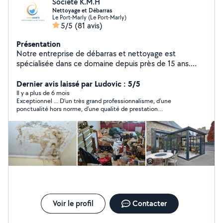
Société K.M.H
Nettoyage et Débarras
Le Port-Marly (Le Port-Marly)
5/5
(81 avis)
Présentation
Notre entreprise de débarras et nettoyage est
spécialisée dans ce domaine depuis près de 15 ans.
Débarras et nettoyage Paris et IDF ; nous vous
proposons une multitude d'autres services. Couvrant à
Dernier avis laissé par Ludovic : 5/5
la fois le débarras et le nettoyage. Ces services ont été
Il y a plus de 6 mois
Exceptionnel ... D'un très grand professionnalisme, d'une
pensés pour répondre aux besoins du particulier ET du
ponctualité hors norme, d'une qualité de prestation
professionnel.
inqualifiable .... Je ne peux que recommander et a chaque fois
que j'en ai besoin je sais qu'ils sont la et je ferais appel a eux
Voir le profil
Contacter