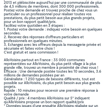
2013 et plébiscitée aujourd’hui par une communauté de plus
de 4,5 millions de membres, dont 300 000 professionnels.
Postez votre demande et trouvez proche de chez vous un
particulier ou un professionnel pour réaliser toutes vos
prestations, du plus petit besoin aux plus grands projets,
pour un bon rapport qualité/prix.
Facilitez votre quotidien en 3 étapes :
1. Postez votre demande : indiquez votre besoin en quelques
secondes.
2. Recevez des réponses d’offreurs particuliers et
professionnels en quelques minutes.
3. Echangez avec les offreurs depuis la messagerie privée et
sécurisée et faites votre choix !
C’est gratuit et sans commission !
AlloVoisins partout en France : 35 000 communes
représentées sur AlloVoisins, du plus petit village à la plus
grande ville, trouvez un membre à proximité de chez vous !
Efficace : Une demande postée toutes les 10 secondes, 3.6
millions de demandes postées par an
Généraliste : 1 250 types de besoins différents, tout est
possible sur AlloVoisins, du plus petit besoin aux plus grands
projets.
Rapide : 10 minutes pour recevoir une première réponse à
votre demande
Qualité / prix : 4 membres AlloVoisins sur 5* indiquent
qu’AlloVoisins propose un bon rapport qualité/prix
* Données issues d’une enquête AlloVoisins réalisée sur un