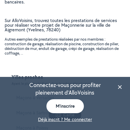
bancaires.
Sur AlloVoisins, trouvez toutes les prestations de services
pour réaliser votre projet de Maçonnerie sur la ville de
Aigremont (Yvelines, 78240)
Autres exemples de prestations réalisées par nos membres :
construction de garage, réalisation de piscine, construction de pilier,
déstruction de mur, enduit de garage, crépi de garage, réalisation de
coffrage, ..
Villes proches
Ayant le plus de résultats, dans le même département
Connectez-vous pour profiter
pleinement d'AlloVoisins
Maçons à Versailles
M'inscrire
Maçons à Sartrouville
Carte
Déjà inscrit ? Me connecter
Maçons à Poissy