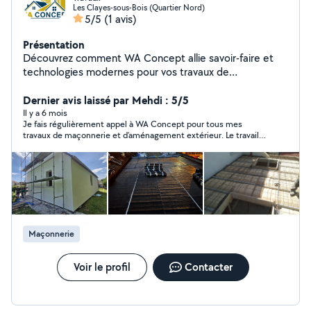
Les Clayes-sous-Bois (Quartier Nord)
5/5
(1 avis)
Présentation
Découvrez comment WA Concept allie savoir-faire et
technologies modernes pour vos travaux de
construction, terrassement et isolation, garantissant
qualité et durabilité sur chaque projet.
Dernier avis laissé par Mehdi : 5/5
Il y a 6 mois
Je fais régulièrement appel à WA Concept pour tous mes
travaux de maçonnerie et d’aménagement extérieur. Le travail
est toujours excellent, soigné et réalisé dans les délais.
Récemment, ils m’ont installé un nouveau portail extérieur et le
résultat est impeccable. Une équipe sérieuse, efficace et de
confiance que je recommande sans hésitation.
Maçonnerie
Voir le profil
Contacter