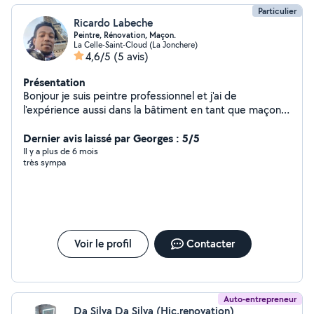
Particulier
Ricardo Labeche
Peintre, Rénovation, Maçon.
La Celle-Saint-Cloud (La Jonchere)
4,6/5
(5 avis)
Présentation
Bonjour je suis peintre professionnel et j'ai de
l'expérience aussi dans la bâtiment en tant que maçon.
Je suis polyvalent, sérieux, organisé et fiable. Je suis
disponible en île de France dès aujourd'hui. Je peux faire
Dernier avis laissé par Georges : 5/5
votre devis gratuitement. Merci de me contacter si vous
Il y a plus de 6 mois
très sympa
êtes intéressé par mon annonce. Cordialement Ricardo
Voir le profil
Contacter
Auto-entrepreneur
Da Silva Da Silva (Hjc.renovation)