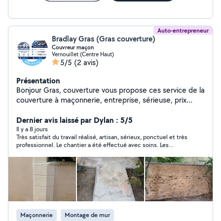
Auto-entrepreneur
Bradlay Gras (Gras couverture)
Couvreur maçon
Vernouillet (Centre Haut)
5/5
(2 avis)
Présentation
Bonjour Gras, couverture vous propose ces service de la
couverture à maçonnerie, entreprise, sérieuse, prix
correct n'hésitez pas à nous contacter pour plus de
renseignements devis et déplacement gratuit.
Dernier avis laissé par Dylan : 5/5
Cordialement
Il y a 8 jours
Très satisfait du travail réalisé, artisan, sérieux, ponctuel et très
professionnel. Le chantier a été effectué avec soins. Les
finitions sont impeccable et tout a été laissé propre. Après les
travaux. Les délais ont été respectés. Les tarifs sont honnête.
Je recommande vivement cette entreprise pour tous vos
travaux de couverture, maçonnerie et rénovation. Merci encore
pour votre professionnalisme.
Maçonnerie
Montage de mur