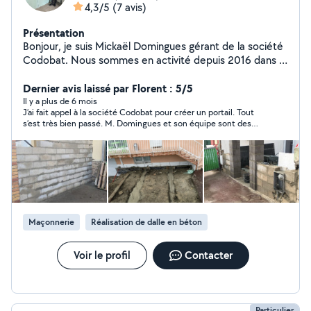
4,3/5
(7 avis)
Présentation
Bonjour, je suis Mickaël Domingues gérant de la société
Codobat. Nous sommes en activité depuis 2016 dans la
rénovation tout corps d'état et la petite maçonnerie.
Nous sommes situés à Montesson dans les Yvelines
Dernier avis laissé par Florent : 5/5
(78). Nous mettons notre savoir et nos compétences à
Il y a plus de 6 mois
J’ai fait appel à la société Codobat pour créer un portail. Tout
votre service. Nos prestations sont assurées et de
s’est très bien passé. M. Domingues et son équipe sont des
bonne qualité. Nous sommes une équipe compétente,
personnes très sérieuses. Je les recontacterai de nouveau si j’ai
qualifiée et très sérieuse. Nous faisons du vrai travail de
d’autres travaux.
professionnel, avec un très bon rapport qualité/prix.
N'hésitez pas à visiter nos divers réseaux sociaux et
notre site officiel. "Nous construisons vos sourires :)"
Maçonnerie
Réalisation de dalle en béton
Voir le profil
Contacter
Particulier