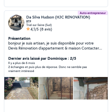
Auto-entrepreneur
Da Silva Hudson (HJC RENOVATION)
BTP
Triel-sur-Seine (Sud)
4,1/5
(8 avis)
Présentation
bonjour je suis artisan, je suis disponible pour votre
Devis Rénovation d'appartement & maison Contacter
HJC Rénovation en toute confiance pour un devis
gratuit et détaillé sur mesure, personnalisé selon vos
Dernier avis laissé par Dominique : 2/5
besoins. Etape 1: Contactez-nous pour obtenir un devis.
Il y a plus de 6 mois
2 échanges et puis plus de réponse. Donc ne semble pas
Etape 2: Rendez-vous sur place des travaux. Etape 3:
vraiment intéressé
Recevez Devis gratuit sans engagement. Déplacement
gratuit pour vous fournir un Devis Gratuit Gestion
complète du chantier et une seule équipe par chantier
Mise en place de protections pendant les travaux
Ouvriers professionnels et à l'écoute et conseils
personnalisés