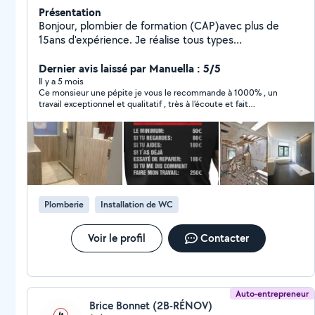
Présentation
Bonjour, plombier de formation (CAP)avec plus de
15ans d'expérience. Je réalise tous types
d'interventions : dépannage en urgence, installation de
sanitaires, chauffe-eau, robinetterie, débouchage,
Dernier avis laissé par Manuella : 5/5
raccordement d'appareils électroménagers Rigoureux,
Il y a 5 mois
Ce monsieur une pépite je vous le recommande à 1000% , un
ponctuel et à l'écoute, je m'engage à vous apporter
travail exceptionnel et qualitatif , très à l’écoute et fait
une solution durable, dans le respect des normes.
exactement ce que vous voulez et surtout super rapide et
N'hésitez pas à me contacter pour un devis clair et
laisse tout propre !! Je le recommanderais à tout mon
gratuit.
entourage merci encore à vous !!
Plomberie
Installation de WC
Voir le profil
Contacter
Auto-entrepreneur
Brice Bonnet (2B-RÉNOV)