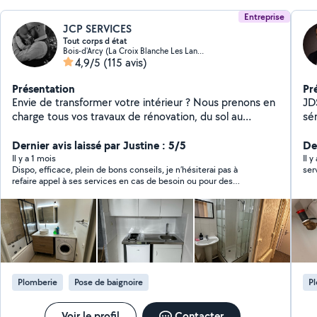
Entreprise
JCP SERVICES
Tout corps d état
Bois-d'Arcy (La Croix Blanche Les Langots)
4,9/5
(115 avis)
Présentation
Pr
Envie de transformer votre intérieur ? Nous prenons en
JDS Plombe
charge tous vos travaux de rénovation, du sol au
sér
plafond. Avec notre expertise dans tous les corps de
tr
métier, chaque projet est unique et parfaitement
Dernier avis laissé par Justine : 5/5
re
Der
maîtrisé. Confiez-nous vos envies, et nous les réalisons
dé
Il y a 1 mois
Il y
Dispo, efficace, plein de bons conseils, je n’hésiterai pas à
ser
avec passion ! Regardez dans les photos pour en savoir
Je 
refaire appel à ses services en cas de besoin ou pour des
plus
des
projets de rénovation !
pro
une ins
po
À b
Plomberie
Pose de baignoire
P
Voir le profil
Contacter