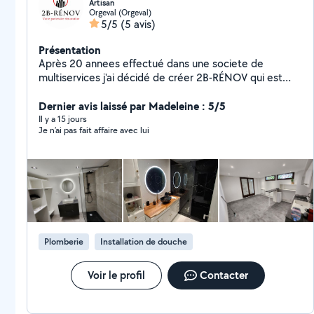
Artisan
Orgeval (Orgeval)
5/5
(5 avis)
Présentation
Après 20 annees effectué dans une societe de
multiservices j'ai décidé de créer 2B-RÉNOV qui est
une micro-entreprise de renovation d'intérieur,
carrelage, peinture, plomberie, électricité (prise,
Dernier avis laissé par Madeleine : 5/5
interrupteur, luminaire), pose de sol, création de salle
Il y a 15 jours
Je n’ai pas fait affaire avec lui
de bain, de cuisine et décorations. Instagram:
2b_renov_
Plomberie
Installation de douche
Voir le profil
Contacter