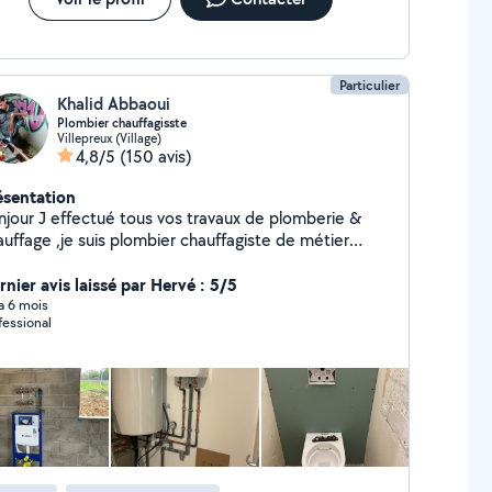
Particulier
Khalid Abbaoui
Plombier chauffagisste
Villepreux (Village)
4,8/5
(150 avis)
ésentation
njour J effectué tous vos travaux de plomberie &
auffage ,je suis plombier chauffagiste de métier
uis 2005, j'ai plus de 15 ans d'expérience, je vous
opose mes services dépannage , recherche de fuite ,
rnier avis laissé par Hervé : 5/5
tallation radiateur , création salle de bain
 a 6 mois
fessional
hangement des robinets de radiateurs,remplacement
canisme wc, création alimentation et évacuation
 lave linge ou machine à laver Installation chauffe
ière Débouchage , évier , lavabo .. j' ai tout
ur travailler vous m envoyez des photos je
vous dis le prix... A bientôt....