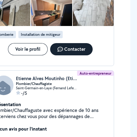
lomberie
Installation de mitigeur
Voir le profil
Contacter
Auto-entrepreneur
Etienne Alves Moutinho (Etienne Alves Moutinho)
Plombier/Chauffagiste
Saint-Germain-en-Laye (Fernand Lefebvre)
-/5
ésentation
ombier/Chauffaguste avec expérience de 10 ans
interviens chez vous pour des dépannages de
omberie et du dépannage et installation de
uffage, de la rénovation de salle de bain à la pose
cun avis pour l'instant
ppareils sanitaires et meubles salle de bain ou