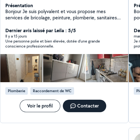
Présentation
Pr
Bonjour Je suis polyvalent et vous propose mes
Bo
services de bricolage, peinture, plomberie, sanitaires
po
,cuisine équipée ...
pl
Dernier avis laissé par Leila : 5/5
pe
De
di
Il y a 15 jours
mar
Une personne polie et bien élevée, dotée d'une grande
Je 
vo
conscience professionnelle.
pro
Plomberie
Raccordement de WC
P
Voir le profil
Contacter