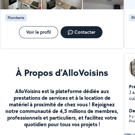
Plomberie
P
Voir le profil
Contacter
À Propos d’AlloVoisins
Pr
AlloVoisins est la plateforme dédiée aux
J ai 4
prestations de services et à la location de
cu
matériel à proximité de chez vous ! Rejoignez
notre communauté de 4,5 millions de membres,
De
Il 
professionnels et particuliers, et facilitez votre
Pro
quotidien pour tous vos projets !