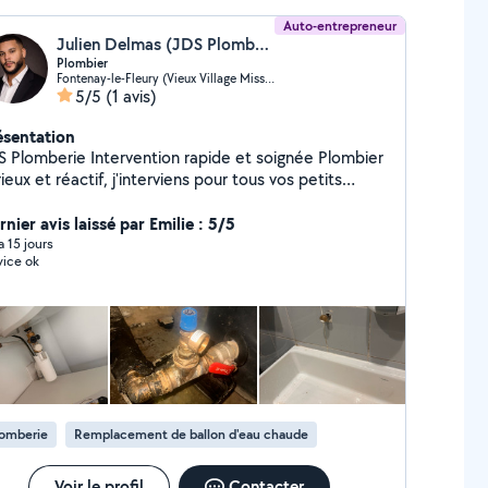
Auto-entrepreneur
Julien Delmas (JDS Plomberie)
Plombier
Fontenay-le-Fleury (Vieux Village Missionnaires)
5/5
(1 avis)
ésentation
rie Intervention rapide et soignée Plombier
ieux et réactif, j'interviens pour tous vos petits
avaux de plomberie : recherche de fuite,
mplacement de robinet, WC, chauffe-eau, évier,
nier avis laissé par Emilie : 5/5
bouchage, réparations et dépannages du quotidien.
 a 15 jours
vice ok
privilégie un travail propre, des explications claires et
 tarifs transparents. Mon objectif est simple : vous
poser une intervention de qualité et vous laisser
tallation fiable. N'hésitez pas à me contacter
ur échanger sur votre besoin ou demander un devis.
ientôt !
lomberie
Remplacement de ballon d'eau chaude
Voir le profil
Contacter