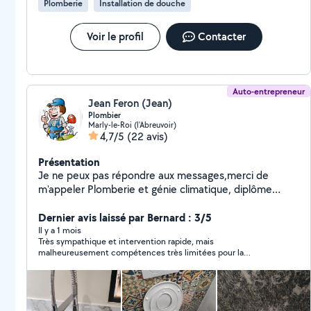
Plomberie
Installation de douche
Voir le profil
Contacter
Auto-entrepreneur
Jean Feron (Jean)
Plombier
Marly-le-Roi (l'Abreuvoir)
4,7/5
(22 avis)
Présentation
Je ne peux pas répondre aux messages,merci de
m'appeler Plomberie et génie climatique, diplôme
obtenu. Installation Robinet, Mitigeur, Chasse d'eau
WC,dépannage, climatisation, entretien et diagnostic.
Dernier avis laissé par Bernard : 3/5
Cuivre et PvC, je travaille également avec un associé
Il y a 1 mois
Très sympathique et intervention rapide, mais
plombier. Devis gratuit avec mon associé.
malheureusement compétences très limitées pour la
climatisation. Juste un nettoyage des filtres des modules
intérieurs mais pas la qualification pour intervenir sur le groupe.
Finalement une tentative de dépannage vaine donc un peu
coûteuse.