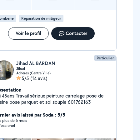
lomberie
Réparation de mitigeur
Voir le profil
Contacter
Particulier
Jihad AL BARDAN
Jihad
Achères (Centre Ville)
5/5
(14 avis)
ésentation
5ans Travail sérieux peinture carrelage pose de
isine pose parquet et sol souple 601762163
rnier avis laissé par Soda : 5/5
y a plus de 6 mois
fessionel