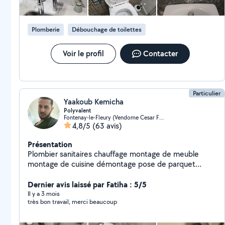
Plomberie
Débouchage de toilettes
Voir le profil
Contacter
Particulier
Yaakoub Kemicha
Polyvalent
Fontenay-le-Fleury (Vendome Cesar Franck)
4,8/5
(63 avis)
Présentation
Plombier sanitaires chauffage montage de meuble
montage de cuisine démontage pose de parquet
polyvalent un peu de tout
Dernier avis laissé par Fatiha : 5/5
Il y a 3 mois
très bon travail, merci beaucoup