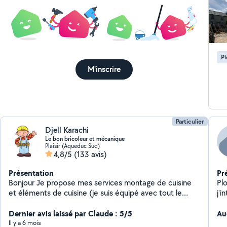
P
M'inscrire
Particulier
Djell Karachi
Le bon bricoleur et mécanique
Plaisir (Aqueduc Sud)
4,8/5
(133 avis)
Présentation
Pr
Bonjour Je propose mes services montage de cuisine
Pl
et éléments de cuisine (je suis équipé avec tout le
j'
matériel) Ainsi je propose d'autres travaux à domicile :
pl
je vous propose mes services : carrelage sol mur -
Dernier avis laissé par Claude : 5/5
cha
Au
montage meubles: montage et démontage tous types
d'a
Il y a 6 mois