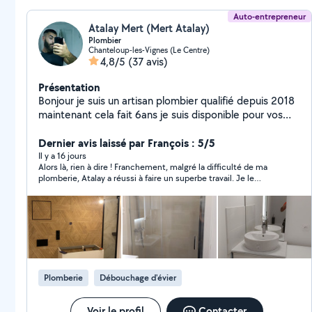
Auto-entrepreneur
Atalay Mert (Mert Atalay)
Plombier
Chanteloup-les-Vignes (Le Centre)
4,8/5
(37 avis)
Présentation
Bonjour je suis un artisan plombier qualifié depuis 2018
maintenant cela fait 6ans je suis disponible pour vos
travaux a réaliser
Dernier avis laissé par François : 5/5
Il y a 16 jours
Alors là, rien à dire ! Franchement, malgré la difficulté de ma
plomberie, Atalay a réussi à faire un superbe travail. Je le
recommande fortement et je referai appel à lui sans la moindre
hésitation.
Plomberie
Débouchage d'évier
Voir le profil
Contacter