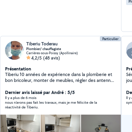
P
Particulier
Tiberiu Toderau
Plombier/ chauffagiste
Carrières-sous-Poissy (Apollinaire)
4,2/5
(48 avis)
Présentation
Pr
Tiberiu 10 années de expérience dans la plomberie et
Sér
bon bricoleur, monter de meubles, régler des antenne
jou
parabole, changer de rétro-éclairage/ bande led
en
tv,dépannage et nettoyage pc portable et bureau,fixer
Dernier avis laissé par André : 5/5
De
triangle au rideau, installer des hotte
Il y a plus de 6 mois
Il y
nous n'avons pas fait les travaux, mais je me félicite de la
sym
réactivité de Tiberiu.