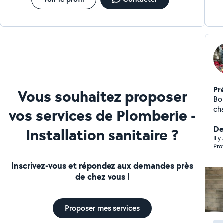
Pr
Vous souhaitez proposer
Bo
ch
vos services de Plomberie -
dep
pr
De
Installation sanitaire ?
ins
Il y
Pro
,c
Me
Inscrivez-vous et répondez aux demandes près
pour
de chez vous !
eau, chaud
le matériel po
Proposer mes services