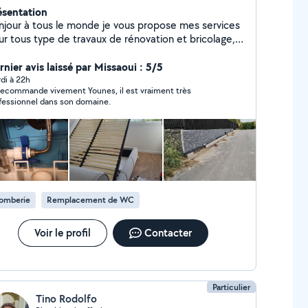
ésentation
njour à tous le monde je vous propose mes services
ur tous type de travaux de rénovation et bricolage,
omberie, électricité, montage meubles, transport
tit déménagement, et aussi dépannage je suis
rnier avis laissé par Missaoui : 5/5
sponible à tout moment 7/7 jusqu'à 23h Merci pour
di à 22h
recommande vivement Younes, il est vraiment très
tre confiance de me contacter
fessionnel dans son domaine.
lomberie
Remplacement de WC
Voir le profil
Contacter
Particulier
Tino Rodolfo