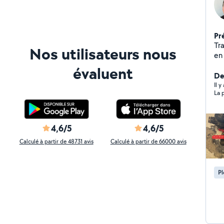
Pr
Trav
Nos utilisateurs nous
en 2004 )( Rénova
to
évaluent
en
De
radiateur cha
Il y
La 
ameu
rideaux .Fuite de 
,c
,pe
4,6/5
4,6/5
exté
Calculé à partir de 48731 avis
Calculé à partir de 66000 avis
porte (peinture rafraîch
dans le 
beso
P
parties 
bout
vra