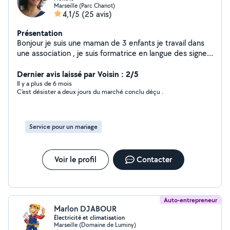
Marseille (Parc Chanot)
4,1/5
(25 avis)
Présentation
Bonjour je suis une maman de 3 enfants je travail dans
une association , je suis formatrice en langue des signes
française, je suis passionnee de cuisine et je prépare
des spécialités marocaines ,parfois je peux aussi servir
Dernier avis laissé par Voisin : 2/5
dans des mariages ou autres fêtes familiales.....Merci à
Il y a plus de 6 mois
C'est désister a deux jours du marché conclu déçu .
vous et à bientôt!!!!!
Service pour un mariage
Voir le profil
Contacter
Auto-entrepreneur
Marlon DJABOUR
Électricité et climatisation
Marseille (Domaine de Luminy)