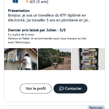
4/5
(5 avis)
Présentation
Bonjour, je suis un travailleur du BTP diplômé en
électricité, j'ai travailler 3 ans en plomberie et j'ai
participé à la construction du début à la fin de 3 Maison
je suis donc polyvalent, ayant des connaissances dans
Dernier avis laissé par Julien : 5/5
chaque domaine. Cordialement votre fidèle travailleur.
Il y a plus de 6 mois
Sérieux et fiable. A recommander pour tous travaux en lien
avec l'électrique.
Voir le profil
Contacter
Particulier