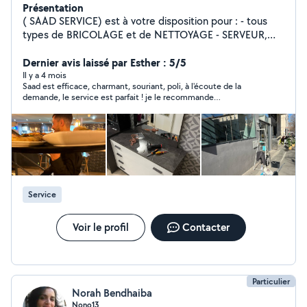
Présentation
( SAAD SERVICE) est à votre disposition pour : - tous
types de BRICOLAGE et de NETTOYAGE - SERVEUR,
Maître d'hôtel pour tout vos événements ( équipe
expérimentée de serveurs.ses + barman) Prestataire
Dernier avis laissé par Esther : 5/5
organisé, propre et sérieux A très bientôt
Il y a 4 mois
Saad est efficace, charmant, souriant, poli, à l'écoute de la
demande, le service est parfait ! je le recommande
chaudement !
Service
Voir le profil
Contacter
Particulier
Norah Bendhaiba
Nono13