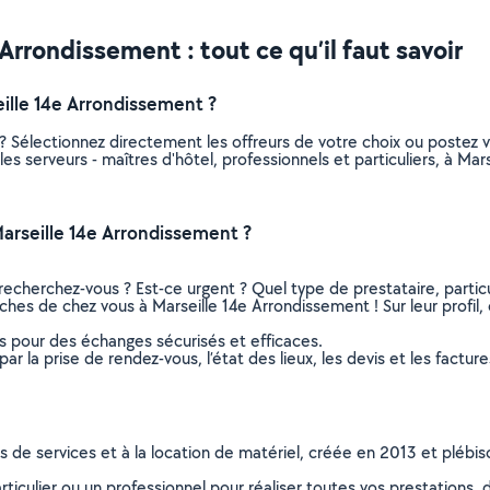
 Arrondissement : tout ce qu’il faut savoir
ille 14e Arrondissement ?
s ? Sélectionnez directement les offreurs de votre choix ou poste
s les serveurs - maîtres d'hôtel, professionnels et particuliers, à 
Marseille 14e Arrondissement ?
recherchez-vous ? Est-ce urgent ? Quel type de prestataire, particu
roches de chez vous à Marseille 14e Arrondissement ! Sur leur profil
ns pour des échanges sécurisés et efficaces.
r la prise de rendez-vous, l’état des lieux, les devis et les facture
ns de services et à la location de matériel, créée en 2013 et plébi
culier ou un professionnel pour réaliser toutes vos prestations, d