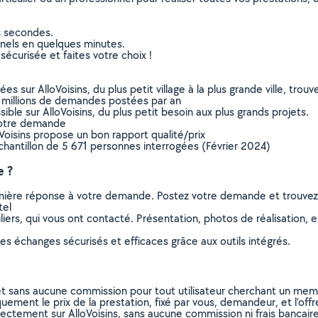
s secondes.
nnels en quelques minutes.
sécurisée et faites votre choix !
sur AlloVoisins, du plus petit village à la plus grande ville, tro
 millions de demandes postées par an
ible sur AlloVoisins, du plus petit besoin aux plus grands projets.
votre demande
oVoisins propose un bon rapport qualité/prix
chantillon de 5 671 personnes interrogées (Février 2024)
e ?
remière réponse à votre demande. Postez votre demande et trouve
tel
ers, qui vous ont contacté. Présentation, photos de réalisation, exp
s échanges sécurisés et efficaces grâce aux outils intégrés.
et sans aucune commission pour tout utilisateur cherchant un membre
uement le prix de la prestation, fixé par vous, demandeur, et l’offr
rectement sur AlloVoisins, sans aucune commission ni frais bancaire