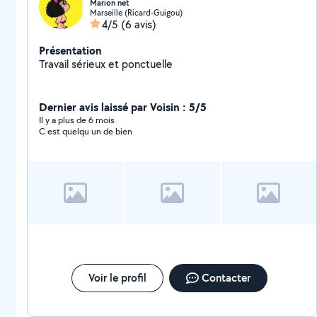
Marion net
Marseille (Ricard-Guigou)
4/5
(6 avis)
Présentation
Travail sérieux et ponctuelle
Dernier avis laissé par Voisin : 5/5
Il y a plus de 6 mois
C est quelqu un de bien
Voir le profil
Contacter