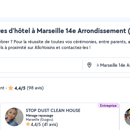
res d'hôtel à Marseille 14e Arrondissement (
er ? Pour la réussite de toutes vos cérémonies, entre parents, am
els à proximité sur AlloVoisins et contactez-les !
à
ent
-
4,4/5
(98 avis)
Entreprise
STOP DUST CLEAN HOUSE
Ménage repassage
Marseille (Guigou)
4,4/5
(41 avis)