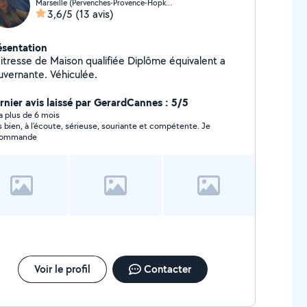
Marseille (Pervenches-Provence-Hopkinson)
3,6/5
(13 avis)
ésentation
itresse de Maison qualifiée Diplôme équivalent a
gouvernante. Véhiculée.
rnier avis laissé par GerardCannes : 5/5
y a plus de 6 mois
s bien, à l’écoute, sérieuse, souriante et compétente. Je
commande
Voir le profil
Contacter