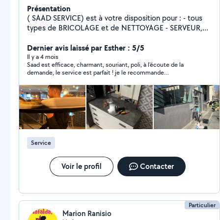
Présentation
( SAAD SERVICE) est à votre disposition pour : - tous
types de BRICOLAGE et de NETTOYAGE - SERVEUR,
Maître d'hôtel pour tout vos événements ( équipe
expérimentée de serveurs.ses + barman) Prestataire
Dernier avis laissé par Esther : 5/5
organisé, propre et sérieux A très bientôt
Il y a 4 mois
Saad est efficace, charmant, souriant, poli, à l'écoute de la
demande, le service est parfait ! je le recommande
chaudement !
Service
Voir le profil
Contacter
Particulier
Marion Ranisio