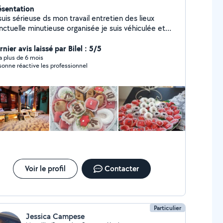
ésentation
is sérieuse ds mon travail entretien des lieux
elle minutieuse organisée je suis véhiculée et
ponible. Je peux vs livrer les courses Je peux garder
nfants les weekends En fin d' après midi Garde
nier avis laissé par Bilel : 5/5
lade de nuit
y a plus de 6 mois
sonne réactive les professionnel
Voir le profil
Contacter
Particulier
Jessica Campese