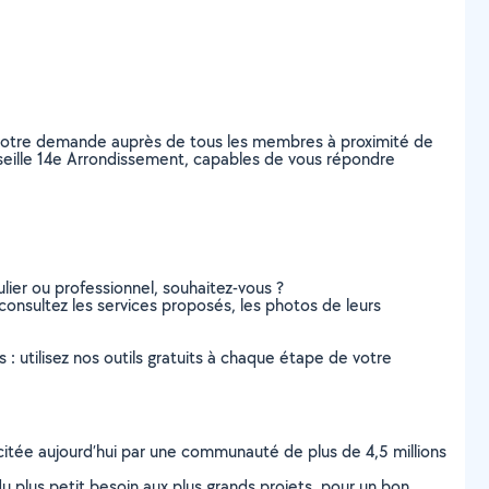
z votre demande auprès de tous les membres à proximité de
Marseille 14e Arrondissement, capables de vous répondre
lier ou professionnel, souhaitez-vous ?
, consultez les services proposés, les photos de leurs
s : utilisez nos outils gratuits à chaque étape de votre
scitée aujourd’hui par une communauté de plus de 4,5 millions
u plus petit besoin aux plus grands projets, pour un bon