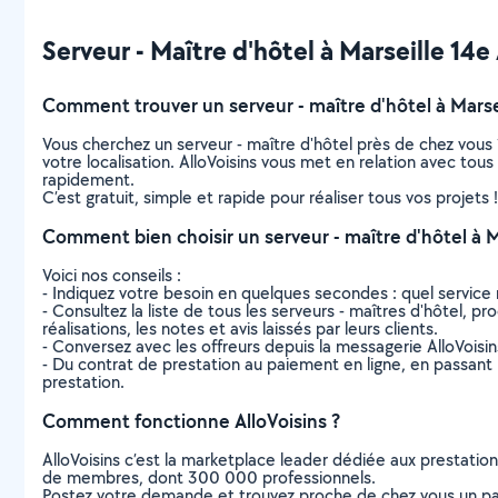
Serveur - Maître d'hôtel à Marseille 14e
Comment trouver un serveur - maître d'hôtel à Marse
Vous cherchez un serveur - maître d'hôtel près de chez vou
votre localisation. AlloVoisins vous met en relation avec tou
rapidement.
C’est gratuit, simple et rapide pour réaliser tous vos projets !
Comment bien choisir un serveur - maître d'hôtel à 
Voici nos conseils :
- Indiquez votre besoin en quelques secondes : quel service 
- Consultez la liste de tous les serveurs - maîtres d'hôtel, p
réalisations, les notes et avis laissés par leurs clients.
- Conversez avec les offreurs depuis la messagerie AlloVoisi
- Du contrat de prestation au paiement en ligne, en passant pa
prestation.
Comment fonctionne AlloVoisins ?
AlloVoisins c’est la marketplace leader dédiée aux prestatio
de membres, dont 300 000 professionnels.
Postez votre demande et trouvez proche de chez vous un parti