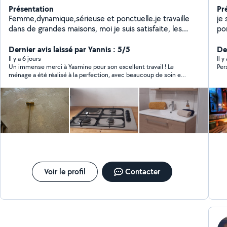
Présentation
Pr
Femme,dynamique,sérieuse et ponctuelle.je travaille
je su
dans de grandes maisons, moi je suis satisfaite, les
ponctu
clients et les maisons aussi
dis
Dernier avis laissé par Yannis : 5/5
des e
Der
ma
Il y a 6 jours
Il 
Un immense merci à Yasmine pour son excellent travail ! Le
Per
ménage a été réalisé à la perfection, avec beaucoup de soin et
de professionnalisme. En plus d’être très efficace, Yasmine est
une personne extrêmement agréable, discrète et toujours de
bonne humeur. Sa bonne humeur est communicative et c’est
un vrai plaisir de l’accueillir. Je la recommande sans la moindre
hésitation. Encore merci pour cette prestation irréprochable !
Pour 1€ symbolique
Voir le profil
Contacter