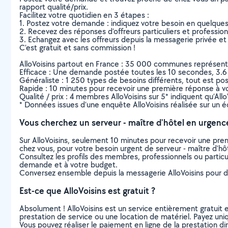
rapport qualité/prix.
Facilitez votre quotidien en 3 étapes :
1. Postez votre demande : indiquez votre besoin en quelque
2. Recevez des réponses d’offreurs particuliers et professio
3. Echangez avec les offreurs depuis la messagerie privée et 
C’est gratuit et sans commission !
AlloVoisins partout en France : 35 000 communes représentées 
Efficace : Une demande postée toutes les 10 secondes, 3.6
Généraliste : 1 250 types de besoins différents, tout est poss
Rapide : 10 minutes pour recevoir une première réponse à 
Qualité / prix : 4 membres AlloVoisins sur 5* indiquent qu’All
* Données issues d’une enquête AlloVoisins réalisée sur un é
Vous cherchez un serveur - maître d'hôtel en urgenc
Sur AlloVoisins, seulement 10 minutes pour recevoir une p
chez vous, pour votre besoin urgent de serveur - maître d'hô
Consultez les profils des membres, professionnels ou particuli
demande et à votre budget.
Conversez ensemble depuis la messagerie AlloVoisins pour de
Est-ce que AlloVoisins est gratuit ?
Absolument ! AlloVoisins est un service entièrement gratuit 
prestation de service ou une location de matériel. Payez uniq
Vous pouvez réaliser le paiement en ligne de la prestation di