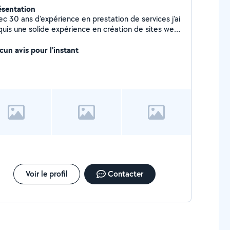
ésentation
c 30 ans d'expérience en prestation de services j'ai
quis une solide expérience en création de sites web
 dépannage micro ordinateur . N'hésitez pas à me
ntacter pour tout type de prestation. Je peux égaler
cun avis pour l'instant
nner des cours d'informatique, parlons-en !
Voir le profil
Contacter