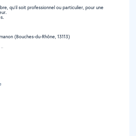
, qu’il soit professionnel ou particulier, pour une
eur.
s.
e Lamanon (Bouches-du-Rhône, 13113)
..
e