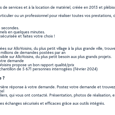
ns de services et à la location de matériel, créée en 2013 et plébi
culier ou un professionnel pour réaliser toutes vos prestations, d
s secondes.
nnels en quelques minutes.
sécurisée et faites votre choix !
sur AlloVoisins, du plus petit village à la plus grande ville, tro
 millions de demandes postées par an
ible sur AlloVoisins, du plus petit besoin aux plus grands projets.
votre demande
oVoisins propose un bon rapport qualité/prix
chantillon de 5 671 personnes interrogées (Février 2024)
e ?
remière réponse à votre demande. Postez votre demande et trouve
tel
ers, qui vous ont contacté. Présentation, photos de réalisation, exp
s échanges sécurisés et efficaces grâce aux outils intégrés.