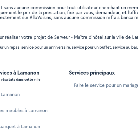
et sans aucune commission pour tout utilisateur cherchant un membre
uement le prix de la prestation, fixé par vous, demandeur, et l’offr
rectement sur AlloVoisins, sans aucune commission ni frais bancaire
our réaliser votre projet de Serveur - Maître d'hôtel sur la ville d
un repas, service pour un anniversaire, service pour un buffet, service au bar, 
rvices à Lamanon
Services principaux
 résultats dans cette ville
Faire le service pour un mariag
à Lamanon
es meubles à Lamanon
 parquet à Lamanon