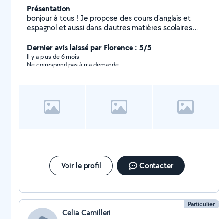
Présentation
bonjour à tous ! Je propose des cours d'anglais et
espagnol et aussi dans d'autres matières scolaires
selon le niveau. Je suis prêt à vous donner un coup de
main dans vos déménagements, pour vos espaces
Dernier avis laissé par Florence : 5/5
verts et location de shampouineuse.
Il y a plus de 6 mois
Ne correspond pas à ma demande
Voir le profil
Contacter
Particulier
Celia Camilleri