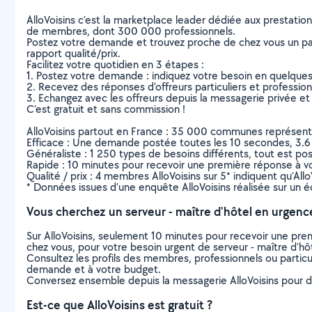
AlloVoisins c’est la marketplace leader dédiée aux prestatio
de membres, dont 300 000 professionnels.
Postez votre demande et trouvez proche de chez vous un parti
rapport qualité/prix.
Facilitez votre quotidien en 3 étapes :
1. Postez votre demande : indiquez votre besoin en quelque
2. Recevez des réponses d’offreurs particuliers et professio
3. Echangez avec les offreurs depuis la messagerie privée et 
C’est gratuit et sans commission !
AlloVoisins partout en France : 35 000 communes représentées 
Efficace : Une demande postée toutes les 10 secondes, 3.6
Généraliste : 1 250 types de besoins différents, tout est poss
Rapide : 10 minutes pour recevoir une première réponse à 
Qualité / prix : 4 membres AlloVoisins sur 5* indiquent qu’All
* Données issues d’une enquête AlloVoisins réalisée sur un é
Vous cherchez un serveur - maître d'hôtel en urgenc
Sur AlloVoisins, seulement 10 minutes pour recevoir une p
chez vous, pour votre besoin urgent de serveur - maître d'hô
Consultez les profils des membres, professionnels ou particuli
demande et à votre budget.
Conversez ensemble depuis la messagerie AlloVoisins pour de
Est-ce que AlloVoisins est gratuit ?