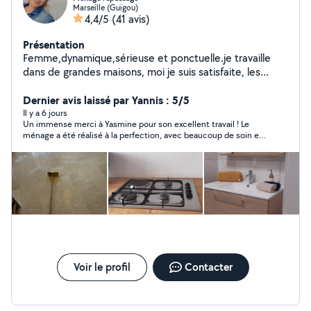
Marseille (Guigou)
4,4/5
(41 avis)
Présentation
Femme,dynamique,sérieuse et ponctuelle.je travaille
dans de grandes maisons, moi je suis satisfaite, les
clients et les maisons aussi
Dernier avis laissé par Yannis : 5/5
Il y a 6 jours
Un immense merci à Yasmine pour son excellent travail ! Le
ménage a été réalisé à la perfection, avec beaucoup de soin et
de professionnalisme. En plus d’être très efficace, Yasmine est
une personne extrêmement agréable, discrète et toujours de
bonne humeur. Sa bonne humeur est communicative et c’est
un vrai plaisir de l’accueillir. Je la recommande sans la moindre
hésitation. Encore merci pour cette prestation irréprochable !
Pour 1€ symbolique
Voir le profil
Contacter