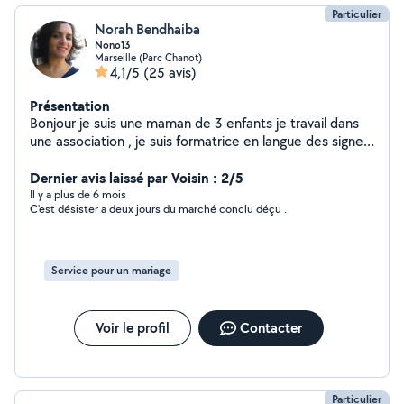
Particulier
Norah Bendhaiba
Nono13
Marseille (Parc Chanot)
4,1/5
(25 avis)
Présentation
Bonjour je suis une maman de 3 enfants je travail dans
une association , je suis formatrice en langue des signes
française, je suis passionnee de cuisine et je prépare
des spécialités marocaines ,parfois je peux aussi servir
Dernier avis laissé par Voisin : 2/5
dans des mariages ou autres fêtes familiales.....Merci à
Il y a plus de 6 mois
C'est désister a deux jours du marché conclu déçu .
vous et à bientôt!!!!!
Service pour un mariage
Voir le profil
Contacter
Particulier