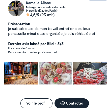
Kamelia Aliane
Ménage course aide a domicile
Marseille (Daudet Perrin)
4,6/5
(23 avis)
Présentation
je suis sérieuse ds mon travail entretien des lieux
ponctuelle minutieuse organisée je suis véhiculée et
disponible. Je peux vs livrer les courses Je peux garder
des enfants les weekends En fin d' après midi Garde
Dernier avis laissé par Bilel : 5/5
malade de nuit
Il y a plus de 6 mois
Personne réactive les professionnel
Voir le profil
Contacter