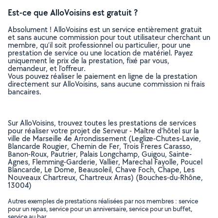
Est-ce que AlloVoisins est gratuit ?
Absolument ! AlloVoisins est un service entièrement gratuit
et sans aucune commission pour tout utilisateur cherchant un
membre, qu’il soit professionnel ou particulier, pour une
prestation de service ou une location de matériel. Payez
uniquement le prix de la prestation, fixé par vous,
demandeur, et l’offreur.
Vous pouvez réaliser le paiement en ligne de la prestation
directement sur AlloVoisins, sans aucune commission ni frais
bancaires.
Sur AlloVoisins, trouvez toutes les prestations de services
pour réaliser votre projet de Serveur - Maître d'hôtel sur la
ville de Marseille 4e Arrondissement (Leglize-Chutes-Lavie,
Blancarde Rougier, Chemin de Fer, Trois Freres Carasso,
Banon-Roux, Pautrier, Palais Longchamp, Guigou, Sainte-
Agnes, Flemming-Garderie, Vallier, Marechal Fayolle, Poucel
Blancarde, Le Dome, Beausoleil, Chave Foch, Chape, Les
Nouveaux Chartreux, Chartreux Arras) (Bouches-du-Rhône,
13004)
Autres exemples de prestations réalisées par nos membres : service
pour un repas, service pour un anniversaire, service pour un buffet,
service au bar, ..