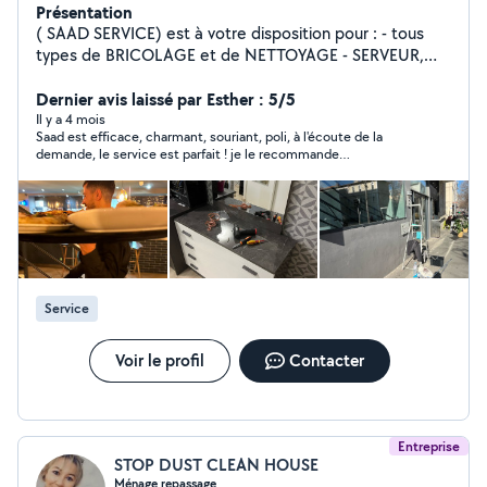
Présentation
( SAAD SERVICE) est à votre disposition pour : - tous
types de BRICOLAGE et de NETTOYAGE - SERVEUR,
Maître d'hôtel pour tout vos événements ( équipe
expérimentée de serveurs.ses + barman) Prestataire
Dernier avis laissé par Esther : 5/5
organisé, propre et sérieux A très bientôt
Il y a 4 mois
Saad est efficace, charmant, souriant, poli, à l'écoute de la
demande, le service est parfait ! je le recommande
chaudement !
Service
Voir le profil
Contacter
Entreprise
STOP DUST CLEAN HOUSE
Ménage repassage