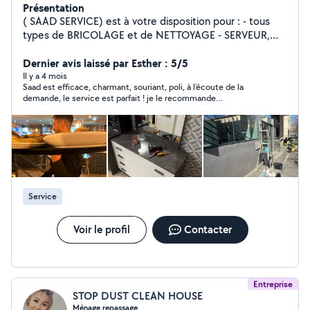
Présentation
( SAAD SERVICE) est à votre disposition pour : - tous
types de BRICOLAGE et de NETTOYAGE - SERVEUR,
Maître d'hôtel pour tout vos événements ( équipe
expérimentée de serveurs.ses + barman) Prestataire
Dernier avis laissé par Esther : 5/5
organisé, propre et sérieux A très bientôt
Il y a 4 mois
Saad est efficace, charmant, souriant, poli, à l'écoute de la
demande, le service est parfait ! je le recommande
chaudement !
Service
Voir le profil
Contacter
Entreprise
STOP DUST CLEAN HOUSE
Ménage repassage