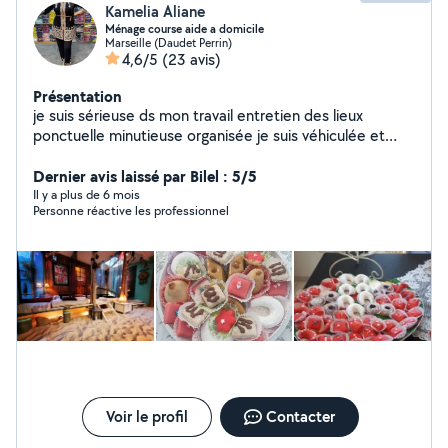
Kamelia Aliane
Ménage course aide a domicile
Marseille (Daudet Perrin)
4,6/5
(23 avis)
Présentation
je suis sérieuse ds mon travail entretien des lieux
ponctuelle minutieuse organisée je suis véhiculée et
disponible. Je peux vs livrer les courses Je peux garder
des enfants les weekends En fin d' après midi Garde
Dernier avis laissé par Bilel : 5/5
malade de nuit
Il y a plus de 6 mois
Personne réactive les professionnel
Voir le profil
Contacter