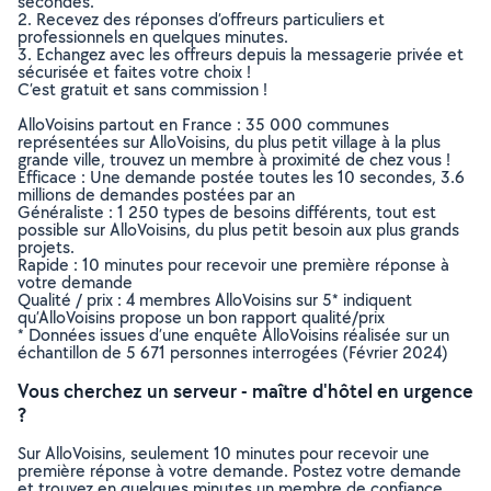
secondes.
2. Recevez des réponses d’offreurs particuliers et
professionnels en quelques minutes.
3. Echangez avec les offreurs depuis la messagerie privée et
sécurisée et faites votre choix !
C’est gratuit et sans commission !
AlloVoisins partout en France : 35 000 communes
représentées sur AlloVoisins, du plus petit village à la plus
grande ville, trouvez un membre à proximité de chez vous !
Efficace : Une demande postée toutes les 10 secondes, 3.6
millions de demandes postées par an
Généraliste : 1 250 types de besoins différents, tout est
possible sur AlloVoisins, du plus petit besoin aux plus grands
projets.
Rapide : 10 minutes pour recevoir une première réponse à
votre demande
Qualité / prix : 4 membres AlloVoisins sur 5* indiquent
qu’AlloVoisins propose un bon rapport qualité/prix
* Données issues d’une enquête AlloVoisins réalisée sur un
échantillon de 5 671 personnes interrogées (Février 2024)
Vous cherchez un serveur - maître d'hôtel en urgence
?
Sur AlloVoisins, seulement 10 minutes pour recevoir une
première réponse à votre demande. Postez votre demande
et trouvez en quelques minutes un membre de confiance,