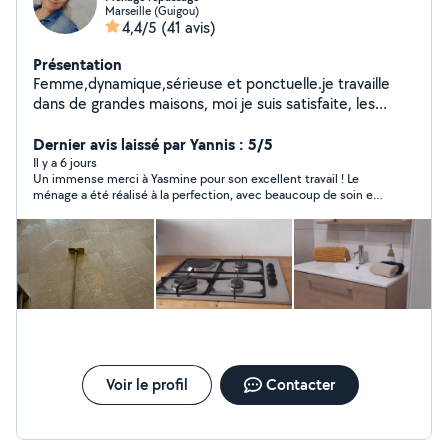
Marseille (Guigou)
4,4/5
(41 avis)
Présentation
Femme,dynamique,sérieuse et ponctuelle.je travaille
dans de grandes maisons, moi je suis satisfaite, les
clients et les maisons aussi
Dernier avis laissé par Yannis : 5/5
Il y a 6 jours
Un immense merci à Yasmine pour son excellent travail ! Le
ménage a été réalisé à la perfection, avec beaucoup de soin et
de professionnalisme. En plus d’être très efficace, Yasmine est
une personne extrêmement agréable, discrète et toujours de
bonne humeur. Sa bonne humeur est communicative et c’est
un vrai plaisir de l’accueillir. Je la recommande sans la moindre
hésitation. Encore merci pour cette prestation irréprochable !
Pour 1€ symbolique
Voir le profil
Contacter