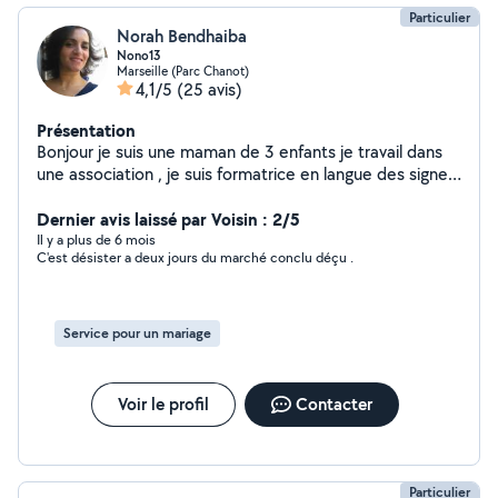
Particulier
Norah Bendhaiba
Nono13
Marseille (Parc Chanot)
4,1/5
(25 avis)
Présentation
Bonjour je suis une maman de 3 enfants je travail dans
une association , je suis formatrice en langue des signes
française, je suis passionnee de cuisine et je prépare
des spécialités marocaines ,parfois je peux aussi servir
Dernier avis laissé par Voisin : 2/5
dans des mariages ou autres fêtes familiales.....Merci à
Il y a plus de 6 mois
C'est désister a deux jours du marché conclu déçu .
vous et à bientôt!!!!!
Service pour un mariage
Voir le profil
Contacter
Particulier