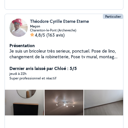
Particulier
Théodore Cyrille Eteme Eteme
Maçon
Charenton-le-Pont (Archeveche)
4,8/5
(163 avis)
Présentation
Je suis un bricoleur très serieux, ponctuel. Pose de lino,
changement de la robinetterie, Pose tv mural, montage
de meubles en kits,fixation de lustres, montage de
dressing sur mesure et plus.
Dernier avis laissé par Chloé : 5/5
jeudi à 22h
Super professionnel et réactif