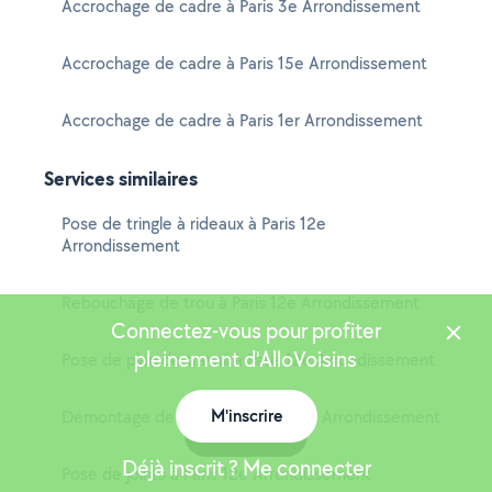
Accrochage de cadre à Paris 3e Arrondissement
Accrochage de cadre à Paris 15e Arrondissement
Accrochage de cadre à Paris 1er Arrondissement
Services similaires
Pose de tringle à rideaux à Paris 12e
Arrondissement
Rebouchage de trou à Paris 12e Arrondissement
Connectez-vous pour profiter
pleinement d'AlloVoisins
Pose de plan de travail à Paris 12e Arrondissement
M'inscrire
Démontage de meuble à Paris 12e Arrondissement
Carte
Déjà inscrit ? Me connecter
Pose de joints à Paris 12e Arrondissement