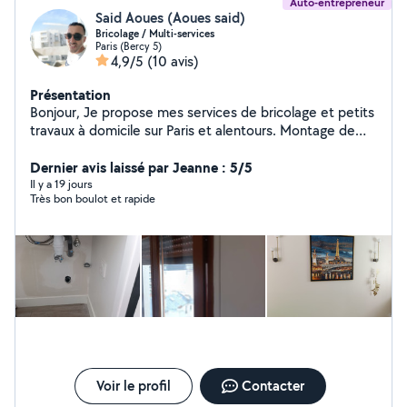
Auto-entrepreneur
Said Aoues (Aoues said)
Bricolage / Multi-services
Paris (Bercy 5)
4,9/5
(10 avis)
Présentation
Bonjour, Je propose mes services de bricolage et petits
travaux à domicile sur Paris et alentours. Montage de
meubles (IKEA, Conforama) Fixation (tringles, rideaux,
étagères, cadres) Petits travaux d'électricité (luminaires,
Dernier avis laissé par Jeanne : 5/5
prises) Plomberie simple (robinet, siphon, débouchage)
Il y a 19 jours
Très bon boulot et rapide
Réparations diverses Nettoyage et entretien logement
/ Airbnb Sérieux, ponctuel et soigneux, j'ai l'habitude de
travailler chez des particuliers avec un vrai souci du
détail. Disponible rapidement Travail propre et efficace
N'hésitez pas à me contacter pour toute demande
Voir le profil
Contacter