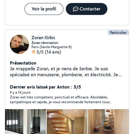
commentaire passez votre chemin si vs souhaitez faire une
Voir le profil
Contacter
cuisine
Particulier
Zoran Grkic
Zoran rénovation
Paris (Sainte-Marguerite 8)
5/5
(14 avis)
Présentation
Je m'appelle Zoran, et je viens de Serbie. Je suis
spécialisé en menuiserie, plomberie, et électricité. Je
travaille depuis quinze ans dans le domaine de la
rénovation. Quand je ne travaille pas, je profite du
Dernier avis laissé par Anton : 5/5
conducteur de travaux, Monsieur Chat présent sur la
Il y a 14 jours
Zoran est très compétent, ponctuel et efficace. Abordable,
photo, et de mon épouse.
sympathique et rapide, je vous recommande fortement tous
vos travaux. Merci beaucoup, au plaisir de vous revoir.