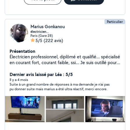
disponibilité, avec réactivité et efficacité.
Particulier
Marius Gonkanou
électricien...
Paris (Gare 28)
5/5
(222 avis)
Présentation
Électricien professionnel, diplômé et qualifié... spécialisé
en courant fort, courant faible, ssi... Je suis outillé pour
intervenir selon vos besoins, j'apprécie que mon travail
soit exécuté selon les normes du métier, je suis sérieux
Dernier avis laissé par Léa : 5/5
,ponctuel et aime atteindre mon objectif... Outre le
Il y a 4 mois
Suite à un grand nombre de réponses à ma demande je n’ai pas
volet électricité je fais aussi dans la fixation des
pu donner suite mais marius a été ultra réactif, merci encore.
tringles,des supports TV, des rails ainsi que tout type de
fixation murale...