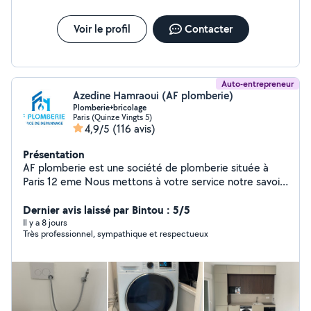
Voir le profil
Contacter
Auto-entrepreneur
Azedine Hamraoui (AF plomberie)
Plomberie+bricolage
Paris (Quinze Vingts 5)
4,9/5
(116 avis)
Présentation
AF plomberie est une société de plomberie située à
Paris 12 eme Nous mettons à votre service notre savoir-
faire et notre expérience pour tous vos besoins en
installation, dépannage et entretien de plomberie. Nos
Dernier avis laissé par Bintou : 5/5
prestations couvrent : Réparation de fuites d'eau
Il y a 8 jours
Très professionnel, sympathique et respectueux
Installation et entretien de chauffe-eau Rénovation de
salle de bain Débouchage de canalisations ️ Dépannage
rapide et urgent Pourquoi nous choisir ? Intervention
rapide et soignée Devis clair et transparent Artisan de
confiance avec plusieurs années d'expérience Service
disponible 7j/7 pour vos urgences Nous intervenons à