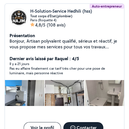
Auto-entrepreneur
H-Solution-Service Hedhili (hss)
Tout corps d'État(plombier)
Paris (Roquette 4)
4,8/5
(108 avis)
Présentation
Bonjour, Artisan polyvalent qualifié, sérieux et réactif, je
vous propose mes services pour tous vos travaux
d'installation, rénovation, dépannage et urgences, avec
un haut niveau de qualité et de finition. Plomberie &
Dernier avis laissé par Raquel : 4/5
installation sanitaire Installation, remplacement et
Il y a 21 jours
Pas eu affaire finalement car tarif très cher pour une pose de
dépannage de WC, éviers, lavabos, robinetterie, parois
luminaire, mais personne réactive
et receveurs de douche. Intervention rapide en cas de
fuite ou panne urgente. Installation électrique &
dépannage Petits travaux électriques, installations,
réparations, pannes et mises en sécurité. Maçonnerie,
carrelage & sols Petits travaux de maçonnerie, pose de
carrelage, lino, parquet et revêtements de sol.
Rénovation & aménagement intérieur Peinture, papier
peint, isolation, montage de meubles, bricolage sur
mesure, pose de climatisation. Urgences & dépannages
rapides Disponible pour les interventions urgentes selon
Voir le profil
Contacter