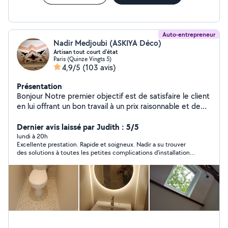
Auto-entrepreneur
Nadir Medjoubi (ASKIYA Déco)
Artisan tout court d'état
Paris (Quinze Vingts 5)
4,9/5
(103 avis)
Présentation
Bonjour Notre premier objectif est de satisfaire le client
en lui offrant un bon travail à un prix raisonnable et de
bonne qualité et de gagner sa confiance afin de
conquérir un nouveau client nous sommes à votre
Dernier avis laissé par Judith : 5/5
service à toute moment n'hésitez pas à nous contacter
lundi à 20h
Excellente prestation. Rapide et soigneux. Nadir a su trouver
des solutions à toutes les petites complications d’installation
du claustra, même des murs pas droits! Et le résultat remplit
toutes mes exigences. Merci Nadir!