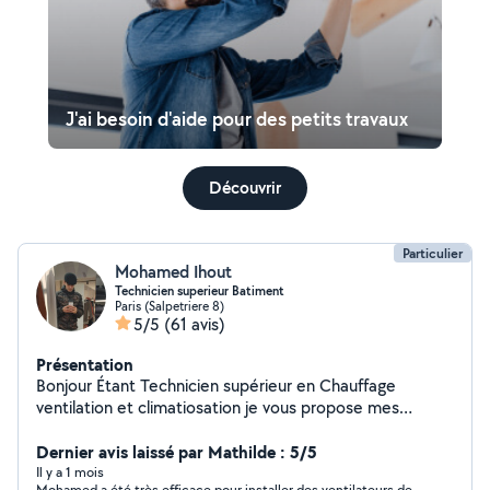
J'ai besoin d'aide pour des petits travaux
Découvrir
Particulier
Mohamed Ihout
Technicien superieur Batiment
Paris (Salpetriere 8)
5/5
(61 avis)
Présentation
Bonjour Étant Technicien supérieur en Chauffage
ventilation et climatiosation je vous propose mes
services de tout types de bricoles dans le but de
résoudre tout vos problèmes. Merci
Dernier avis laissé par Mathilde : 5/5
Il y a 1 mois
Mohamed a été très efficace pour installer des ventilateurs de