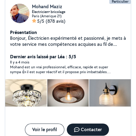
Particulier
Mohand Maziz
Électricien+ bricolage
Paris (Amerique 21)
5/5
(878 avis)
Présentation
Bonjour, Électricien expérimenté et passionné, je mets à
votre service mes compétences acquises au fil de
plusieurs années dans le domaine de l'électricité. Je suis
spécialisé dans l'installation, la réparation et le
Dernier avis laissé par Léa : 5/5
dépannage électrique, En complément de mes
Il y a 4 mois
Mohand est un vrai professionnel, efficace, rapide et super
expertises électriques, je réalise également divers
sympa 👍 il est super réactif et il propose prix imbattables.
travaux tels que , l'installation de luminaires, la pose
Travaux fait chez moi : tv au mur, tous les luminaires, porte-
d'étagères et de tringles à rideaux, et l'installation des
manteau mural, miroir mural très lourd et barres de suspension
meubles,ainsi que l'aménagement intérieur. Sérieux,
dans la cuisine. Rien à redire un grand merci 🙏
organisé et attentif aux détails, je suis disponible pour
répondre à vos besoins et vous accompagner dans vos
projets avec professionnalisme, le tout à des tarifs
compétitifs.
Voir le profil
Contacter