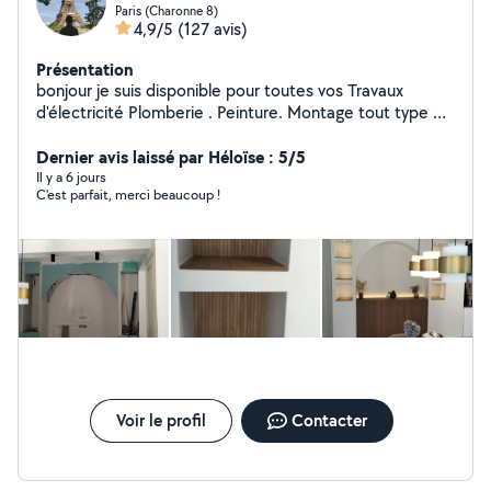
Paris (Charonne 8)
4,9/5
(127 avis)
Présentation
bonjour je suis disponible pour toutes vos Travaux
d'électricité Plomberie . Peinture. Montage tout type de
meuble Cuisine équipée Une personne sérieuse et
dynamique
Dernier avis laissé par Héloïse : 5/5
Il y a 6 jours
C'est parfait, merci beaucoup !
Voir le profil
Contacter