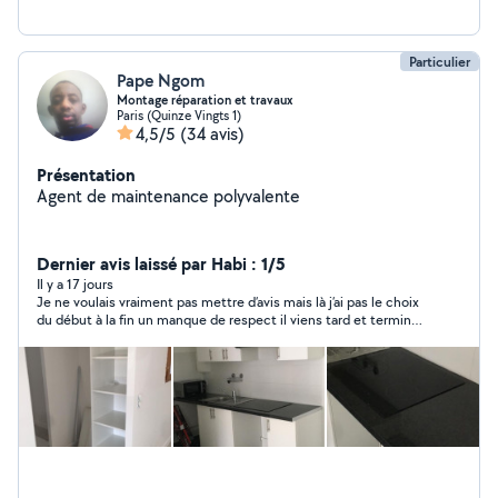
Particulier
Pape Ngom
Montage réparation et travaux
Paris (Quinze Vingts 1)
4,5/5
(34 avis)
Présentation
Agent de maintenance polyvalente
Dernier avis laissé par Habi : 1/5
Il y a 17 jours
Je ne voulais vraiment pas mettre d’avis mais là j’ai pas le choix
du début à la fin un manque de respect il viens tard et termine
tôt tout ce qu’il fait il y avais rien de droit et il fait comme si
c’était moi je demander des modifications il ne gère pas du
tout les cuisines travail grossiers 4 meubles haut 4 meubles
bas qui ont durée 8JOURS tout les jours demain au final viens
vers les 18h il peut plus percer en sachant que je suis avec un
enfant de 4 ans sans cuisine a manger dehors pendant 8JOURS
pck rempli de poussière cuisine non achever et enceinte de
5mois et demi j’ai du poser des journées et je voyager ce qu’il a
fait frcht je ne pourrai pas le pardonnée et au bout de quelques
jours ttes les façades se dérègle les finitions sans