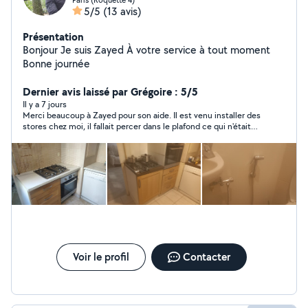
5/5
(13 avis)
Présentation
Bonjour Je suis Zayed À votre service à tout moment
Bonne journée
Dernier avis laissé par Grégoire : 5/5
Il y a 7 jours
Merci beaucoup à Zayed pour son aide. Il est venu installer des
stores chez moi, il fallait percer dans le plafond ce qui n'était
pas évident à réaliser. Il a effectué un super travail, très pro,
très précis avec le souci du détail et à un super tarif par rapport
à la mission. De plus Zayed était très sympathique. Je
recommande totalement.
Voir le profil
Contacter