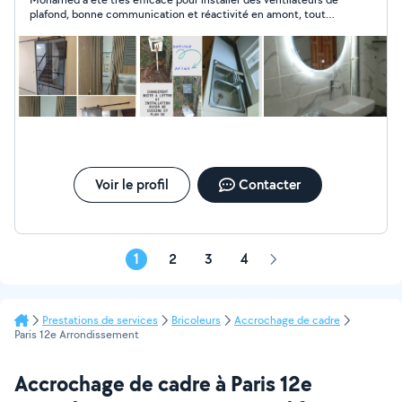
plafond, bonne communication et réactivité en amont, tout
s'est très bien passé sur place. je recommande.
Voir le profil
Contacter
1
2
3
4
Page
suivante
Prestations de services
Bricoleurs
Accrochage de cadre
Paris 12e Arrondissement
Accrochage de cadre à Paris 12e