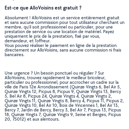
Est-ce que AlloVoisins est gratuit ?
Absolument ! AlloVoisins est un service entièrement gratuit
et sans aucune commission pour tout utilisateur cherchant un
membre, qu’il soit professionnel ou particulier, pour une
prestation de service ou une location de matériel. Payez
uniquement le prix de la prestation, fixé par vous,
demandeur, et l’offreur.
Vous pouvez réaliser le paiement en ligne de la prestation
directement sur AlloVoisins, sans aucune commission ni frais
bancaires.
Une urgence ? Un besoin ponctuel ou régulier ? Sur
AlloVoisins, trouvez rapidement le meilleur bricoleur,
particulier ou professionnel, pour accrocher un cadre sur la
ville de Paris 12e Arrondissement (Quinze Vingts 6, Bel Air 5,
Quinze Vingts 12, Picpus 8, Picpus 9, Quinze Vingts 13, Bercy
5, Bel Air 8, Picpus 24, Quinze Vingts 4, Quinze Vingts 2,
Quinze Vingts 11, Quinze Vingts 8, Bercy 4, Picpus 11, Picpus 2,
Quinze Vingts 10, Bel Air 10, Bois de Vincennes 1, Bel Air 13,
Bercy 7, Jardin de Bercy, Bercy 3, Bel Air 7, Picpus 13, Picpus
18, Quinze Vingts 7, Quinze Vingts 9, Seine et Berges, Picpus
20, 75012) et aux alentours.