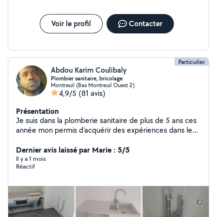
Voir le profil
Contacter
Particulier
Abdou Karim Coulibaly
Plombier sanitaire, bricolage
Montreuil (Bas Montreuil Ouest 2)
4,9/5
(81 avis)
Présentation
Je suis dans la plomberie sanitaire de plus de 5 ans ces
année mon permis d'acquérir des expériences dans le
bricolage je suis disponible pour vous aider à faire vos
prestations
Dernier avis laissé par Marie : 5/5
Il y a 1 mois
Réactif