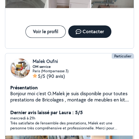
Voir le profil
Contacter
Particulier
Malek Oufni
OM service
Paris (Montparnasse 3)
5/5
(90 avis)
Présentation
Bonjour moi c'est O.Malek je suis disponible pour toutes
prestations de Bricolages , montage de meubles en kit
,pose parquet, peinture et Ménage . Mes disponibilités :
Tout les jour de la semaine
Dernier avis laissé par Laura : 5/5
mercredi à 21h
Très satisfaite de l’ensemble des prestations, Malek est une
personne très compréhensive et professionnelle. Merci pour
votre temps et votre patience et à bientôt ☺️