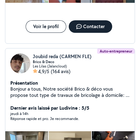
Voir le profil
Contacter
Auto-entrepreneur
Joubid reda (CARMEN FLE)
Brico & Deco
Les Lilas (Jalancloud)
4,9/5
(164 avis)
Présentation
Bonjour a tous, Notre société Brico & déco vous
propose tout type de travaux de bricolage à domicile: -
Montage de meuble ( installation de cuisine, etc) -
Décoration intérieur (fixation d'étagère, tableau, miroir
Dernier avis laissé par Ludivine : 5/5
etc...) -Électricité (installation de luminaire, prise,
jeudi à 14h
Réponse rapide et pro. Je recommande.
interrupteur etc...) -Plomberie (tuyauterie PVC,
robinetterie, vasque etc...) -Peinture et pose de papier
peint - Pose de carrelage - Jardinage ( nettoyage de
terrasse, pose et construction de terrasse en bois ou