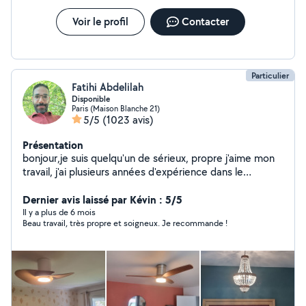
Voir le profil
Contacter
Particulier
Fatihi Abdelilah
Disponible
Paris (Maison Blanche 21)
5/5
(1023 avis)
Présentation
bonjour,je suis quelqu'un de sérieux, propre j'aime mon
travail, j'ai plusieurs années d'expérience dans le
bâtiment. Luminaire. fixation. TV. tringles à rideaux.
étagères. Électricité. montage des meubles en kit....
Dernier avis laissé par Kévin : 5/5
montage de cuisine... Disponible pour venir faire tous
Il y a plus de 6 mois
Beau travail, très propre et soigneux. Je recommande !
vos travaux avec un prix raisonnable cordialement