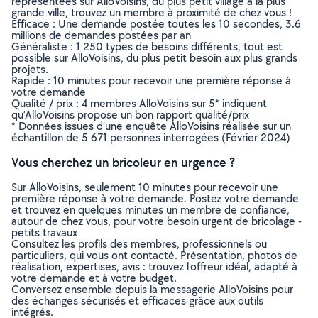
représentées sur AlloVoisins, du plus petit village à la plus
grande ville, trouvez un membre à proximité de chez vous !
Efficace : Une demande postée toutes les 10 secondes, 3.6
millions de demandes postées par an
Généraliste : 1 250 types de besoins différents, tout est
possible sur AlloVoisins, du plus petit besoin aux plus grands
projets.
Rapide : 10 minutes pour recevoir une première réponse à
votre demande
Qualité / prix : 4 membres AlloVoisins sur 5* indiquent
qu’AlloVoisins propose un bon rapport qualité/prix
* Données issues d’une enquête AlloVoisins réalisée sur un
échantillon de 5 671 personnes interrogées (Février 2024)
Vous cherchez un bricoleur en urgence ?
Sur AlloVoisins, seulement 10 minutes pour recevoir une
première réponse à votre demande. Postez votre demande
et trouvez en quelques minutes un membre de confiance,
autour de chez vous, pour votre besoin urgent de bricolage -
petits travaux
Consultez les profils des membres, professionnels ou
particuliers, qui vous ont contacté. Présentation, photos de
réalisation, expertises, avis : trouvez l'offreur idéal, adapté à
votre demande et à votre budget.
Conversez ensemble depuis la messagerie AlloVoisins pour
des échanges sécurisés et efficaces grâce aux outils
intégrés.