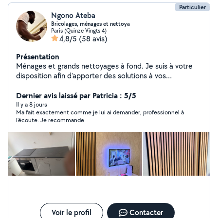
Particulier
Ngono Ateba
Bricolages, ménages et nettoya
Paris (Quinze Vingts 4)
4,8/5
(58 avis)
Présentation
Ménages et grands nettoyages à fond. Je suis à votre
disposition afin d'apporter des solutions à vos
problèmes de ménages et bricolages. En ce qui
concerne mes services sont: - peinture, -instalations
Dernier avis laissé par Patricia : 5/5
électrique ( luminaire , cuisinière électrique .....), -
Il y a 8 jours
Ma fait exactement comme je lui ai demander, professionnel à
Rénovation Salle de bain, douche ( joints, peinture.....) -
l’écoute. Je recommande
installation des plaques électriques -Montage des
meubles, -Fixation murale( TV, meubles TV,cadre, tringle
rideau......) -Decoration intérieur ( Tasseaux,
moulure......) En qualité de ménages j'effectue : - le
nettoyage de fin de chantier - Ménage particulier et
Airbnb. - Nettoyage des canapés, matelas et
moquette/tapis avec une shampouineuse à vapeur. Je
m'engage à vous offrir des services de qualité car je
mettrai en œuvre ce que je sais faire
Voir le profil
Contacter