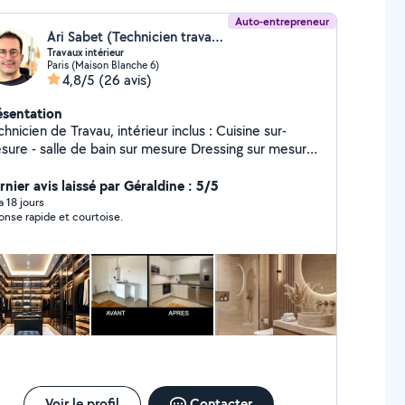
Auto-entrepreneur
Ari Sabet (Technicien travaux intérieurs)
Travaux intérieur
Paris (Maison Blanche 6)
4,8/5
(26 avis)
ésentation
hnicien de Travau, intérieur inclus : Cuisine sur-
sure - salle de bain sur mesure Dressing sur mesure
ibliothèque sur-mesure Carrelage - Peinture -
uiserie - Électricité etc.
rnier avis laissé par Géraldine : 5/5
 a 18 jours
onse rapide et courtoise.
Voir le profil
Contacter