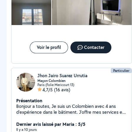
Voir le profil
Contacter
Particulier
Jhon Jairo Suarez Urrutia
Maçon Colombien
Paris (Folie Mericourt 13)
4,7/5
(16 avis)
Présentation
Bonjour a toutes, Je suis un Colombien avec 4 ans
d'expérience dans le bâtiment. J'offre mes services en
tant que travailleur privé, Je suis très gentil et ma
meilleure lettre de présentation est la qualité de mon
Dernier avis laissé par Maria : 5/5
travail.
Il y a 10 jours