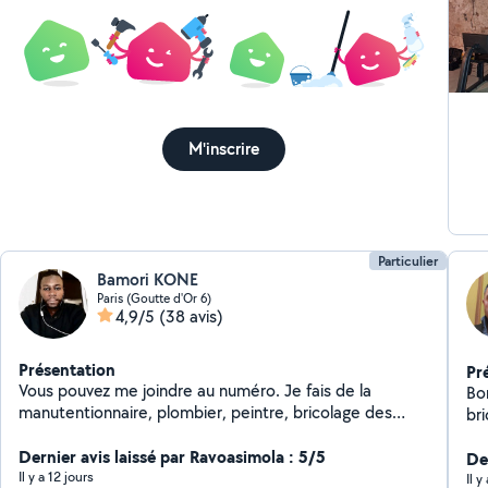
M'inscrire
Particulier
Bamori KONE
Paris (Goutte d'Or 6)
4,9/5
(38 avis)
Présentation
Pr
Vous pouvez me joindre au numéro. Je fais de la
Bo
manutentionnaire, plombier, peintre, bricolage des
br
petits travaux et aide de déménagement et bricolage
pl
de terace, ménage, jardinerie, ouverture des portes
Dernier avis laissé par Ravoasimola : 5/5
j'a
Der
bloqué
Il y a 12 jours
pr
Il y