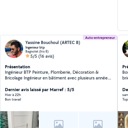
Auto-entrepreneur
Yassine Bouchoul (ARTEC B)
Ingenieur btp
Bagnolet (Iris 8)
5/5
(16 avis)
Présentation
Pr
Ingénieur BTP Peinture, Plomberie, Décoration &
Bon
Bricolage Ingénieur en bâtiment avec plusieurs années
br
d'expérience, je propose mes services pour tous vos
travaux à domicile : Peinture intérieure et extérieure
Dernier avis laissé par Marref : 5/5
De
Travaux de plomberie (robinets, fuites, WC, éviers,
Hier à 22h
sam
Bon travail
Top
douchettes, etc.) Montage et installation de meubles,
tringles, luminaires Décoration et aménagement
intérieur Petits travaux de rénovation et d'entretien
Travail soigné, finitions de qualité et conseils
techniques personnalisés. Devis gratuit et intervention