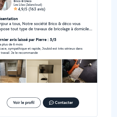
Brico & Deco
Les Lilas (Jalancloud)
4,9/5
(163 avis)
ésentation
njour a tous, Notre société Brico & déco vous
opose tout type de travaux de bricolage à domicile: -
tage de meuble ( installation de cuisine, etc) -
oration intérieur (fixation d'étagère, tableau, miroir
nier avis laissé par Pierre : 5/5
stallation de luminaire, prise,
y a plus de 6 mois
icace, sympathique et rapide, Joubid est très sérieux dans
pteur etc...) -Plomberie (tuyauterie PVC,
 travail. Je le recommande
tterie, vasque etc...) -Peinture et pose de papier
- Pose de carrelage - Jardinage ( nettoyage de
rrasse, pose et construction de terrasse en bois ou
PVC..) -Tout autre travaux (j'étudie toutes les
. Tarif: Sur devis Carmen et Reda
ico&déco
Voir le profil
Contacter