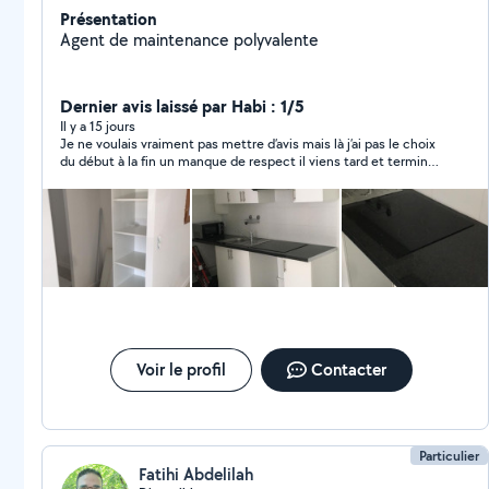
Présentation
Agent de maintenance polyvalente
Dernier avis laissé par Habi : 1/5
Il y a 15 jours
Je ne voulais vraiment pas mettre d’avis mais là j’ai pas le choix
du début à la fin un manque de respect il viens tard et termine
tôt tout ce qu’il fait il y avais rien de droit et il fait comme si
c’était moi je demander des modifications il ne gère pas du
tout les cuisines travail grossiers 4 meubles haut 4 meubles
bas qui ont durée 8JOURS tout les jours demain au final viens
vers les 18h il peut plus percer en sachant que je suis avec un
enfant de 4 ans sans cuisine a manger dehors pendant 8JOURS
pck rempli de poussière cuisine non achever et enceinte de
5mois et demi j’ai du poser des journées et je voyager ce qu’il a
fait frcht je ne pourrai pas le pardonnée et au bout de quelques
jours ttes les façades se dérègle les finitions sans
commentaire passez votre chemin si vs souhaitez faire une
Voir le profil
Contacter
cuisine
Particulier
Fatihi Abdelilah