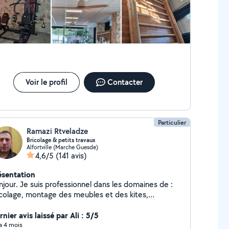
Voir le profil
Contacter
Particulier
Ramazi Rtveladze
Bricolage & petits travaux
Alfortville (Marche Guesde)
4,6/5
(141 avis)
ésentation
njour. Je suis professionnel dans les domaines de :
icolage, montage des meubles et des kites,
omberie. Mon expérience compte 10 ans et ainsi que
i passé pleureuses formatait en France. Je vous
nier avis laissé par Ali : 5/5
opose mes services étant que débutant dans le site,
 a 4 mois