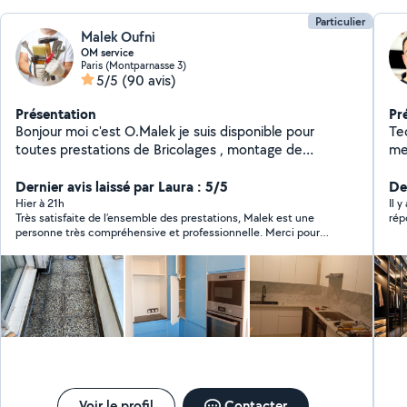
Particulier
Malek Oufni
OM service
Paris (Montparnasse 3)
5/5
(90 avis)
Présentation
Pr
Bonjour moi c'est O.Malek je suis disponible pour
Tec
toutes prestations de Bricolages , montage de
me
meubles en kit ,pose parquet, peinture et Ménage .
- b
Dernier avis laissé par Laura : 5/5
Mes disponibilités : Tout les jour de la semaine
men
De
Hier à 21h
Il y
Très satisfaite de l’ensemble des prestations, Malek est une
rép
personne très compréhensive et professionnelle. Merci pour
votre temps et votre patience et à bientôt ☺️
Voir le profil
Contacter