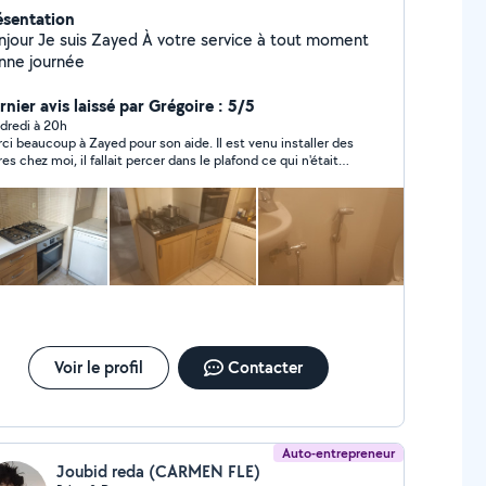
ésentation
r Je suis Zayed À votre service à tout moment
nne journée
rnier avis laissé par Grégoire : 5/5
dredi à 20h
ci beaucoup à Zayed pour son aide. Il est venu installer des
res chez moi, il fallait percer dans le plafond ce qui n'était
évident à réaliser. Il a effectué un super travail, très pro,
s précis avec le souci du détail et à un super tarif par rapport
a mission. De plus Zayed était très sympathique. Je
ommande totalement.
Voir le profil
Contacter
Auto-entrepreneur
Joubid reda (CARMEN FLE)