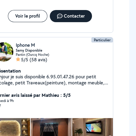
Voir le profil
Contacter
Particulier
Iphone M
Samy Disponible
Pantin (Ourcq Hoche)
5/5
(58 avis)
ésentation
jour je suis disponible 6.95.01.47.26 pour petit
icolage, petit Traveaux(peinture), montage meuble,
services de port/envois, déménagement.
rnier avis laissé par Mathieu : 5/5
edi à 9h
!