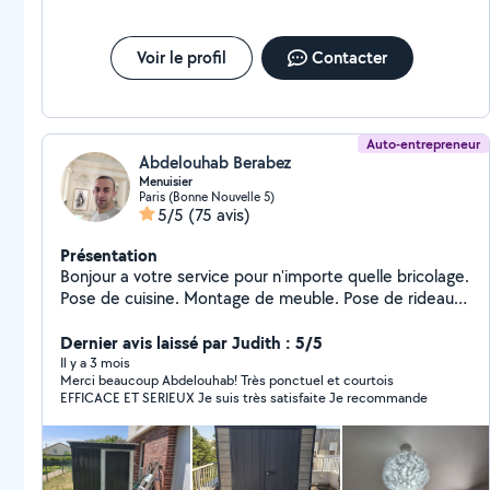
Voir le profil
Contacter
Auto-entrepreneur
Abdelouhab Berabez
Menuisier
Paris (Bonne Nouvelle 5)
5/5
(75 avis)
Présentation
Bonjour a votre service pour n'importe quelle bricolage.
Pose de cuisine. Montage de meuble. Pose de rideaux.
Étagère. Parquet.
Dernier avis laissé par Judith : 5/5
Il y a 3 mois
Merci beaucoup Abdelouhab! Très ponctuel et courtois
EFFICACE ET SERIEUX Je suis très satisfaite Je recommande