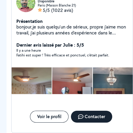
Disponible
Paris (Maison Blanche 21)
5/5
(1022 avis)
Présentation
bonjour,je suis quelqu'un de sérieux, propre j'aime mon
travail, j'ai plusieurs années d'expérience dans le
bâtiment. Luminaire. fixation. TV. tringles à rideaux.
étagères. Électricité. montage des meubles en kit....
Dernier avis laissé par Julie : 5/5
montage de cuisine... Disponible pour venir faire tous
Il y a une heure
Fatihi est super ! Très efficace et ponctuel, c'était parfait.
vos travaux avec un prix raisonnable cordialement
Voir le profil
Contacter