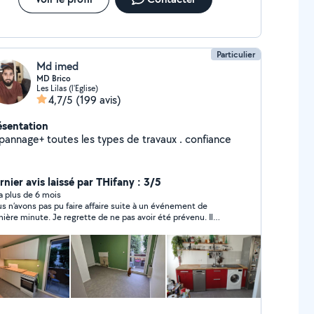
Particulier
Md imed
MD Brico
Les Lilas (l'Eglise)
4,7/5
(199 avis)
ésentation
dépannage+ toutes les types de travaux . confiance
rnier avis laissé par THifany : 3/5
y a plus de 6 mois
s n’avons pas pu faire affaire suite à un événement de
ute. Je regrette de ne pas avoir été prévenu. Il
te cependant agréable et répond.