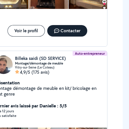
Voir le profil
Contacter
Auto-entrepreneur
Billeka saidi (SD SERVICE)
Montage/démontage de meuble
Vitry-sur-Seine (Le Coteau)
4,9/5
(175 avis)
ésentation
ntage démontage de meuble en kit/ bricolage en
ut genre
nier avis laissé par Danielle : 5/5
 a 12 jours
s satisfaite