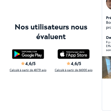
Pr
Bo
Nos utilisateurs nous
pr
Mon
évaluent
Déc
Der
etc...) -Électricité (in
Il 
Eff
interru
son
robine
peint 
te
4,6/5
4,6/5
en 
Calculé à partir de 48731 avis
Calculé à partir de 66000 avis
demandes)
Br