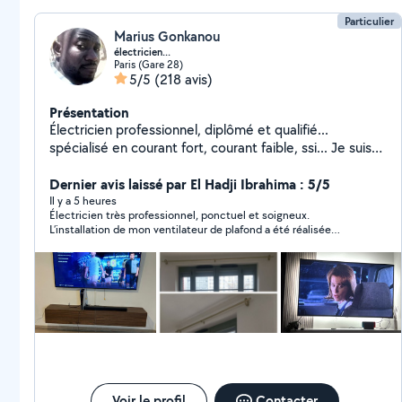
Particulier
Marius Gonkanou
électricien...
Paris (Gare 28)
5/5
(218 avis)
Présentation
Électricien professionnel, diplômé et qualifié...
spécialisé en courant fort, courant faible, ssi... Je suis
outillé pour intervenir selon vos besoins, j'apprécie que
mon travail soit exécuté selon les normes du métier, je
Dernier avis laissé par El Hadji Ibrahima : 5/5
suis sérieux ,ponctuel et aime atteindre mon objectif...
Il y a 5 heures
Électricien très professionnel, ponctuel et soigneux.
Outre le volet électricité je fais aussi dans la fixation
L’installation de mon ventilateur de plafond a été réalisée
des tringles,des supports TV, des rails ainsi que tout
rapidement et avec un travail de grande qualité. Il a pris le
type de fixation murale...
temps de répondre à mes questions et de s’assurer que tout
fonctionnait parfaitement. Je recommande sans hésitation !
Voir le profil
Contacter