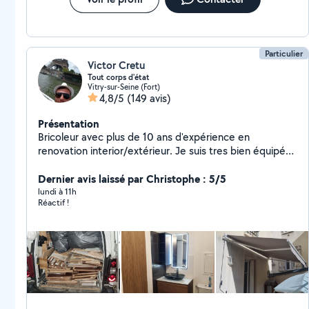
Particulier
Victor Cretu
Tout corps d'état
Vitry-sur-Seine (Fort)
4,8/5
(149 avis)
Présentation
Bricoleur avec plus de 10 ans d'expérience en
renovation interior/extérieur. Je suis tres bien équipé
avec les matériel professionnel pour presque tout
travaux possible. Je suis disponible tout les jours sauf le
Dernier avis laissé par Christophe : 5/5
dimanche
lundi à 11h
Réactif !