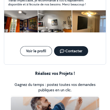
Travail impeccable, je recommande à 100% Rapidement
jusqu'à 20h * VENDREDI 8h jusqu'à 20h
disponible et à l’écoute de nos besoins. Merci beaucoup !
Voir le profil
Contacter
Réalisez vos Projets !
Gagnez du temps : postez toutes vos demandes
publiques en un clic.