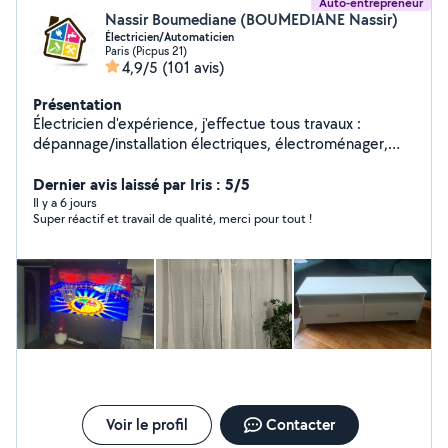
Auto-entrepreneur
Nassir Boumediane (BOUMEDIANE Nassir)
Électricien/Automaticien
Paris (Picpus 21)
4,9/5
(101 avis)
Présentation
Électricien d'expérience, j'effectue tous travaux :
dépannage/installation électriques, électroménager,
luminaire, etc... Compétant aussi pour bricolage :
montage/fixation de meuble, TV, salle de bain (paroi de
Dernier avis laissé par Iris : 5/5
douche, porte-serviette, radiateurs, etc...).
Il y a 6 jours
Super réactif et travail de qualité, merci pour tout !
Voir le profil
Contacter