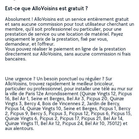
Est-ce que AlloVoisins est gratuit ?
Absolument ! AlloVoisins est un service entièrement gratuit
et sans aucune commission pour tout utilisateur cherchant un
membre, qu’il soit professionnel ou particulier, pour une
prestation de service ou une location de matériel. Payez
uniquement le prix de la prestation, fixé par vous,
demandeur, et l’offreur.
Vous pouvez réaliser le paiement en ligne de la prestation
directement sur AlloVoisins, sans aucune commission ni frais
bancaires.
Une urgence ? Un besoin ponctuel ou régulier ? Sur
AlloVoisins, trouvez rapidement le meilleur bricoleur,
particulier ou professionnel, pour installer une télé au mur sur
la ville de Paris 12e Arrondissement (Quinze Vingts 12, Picpus
16, Bel Air 1, Seine et Berges, Bel Air 3, Picpus 20, Quinze
Vingts 3, Bercy 4, Bois de Vincennes 2, Jardin de Bercy,
Picpus 14, Quinze Vingts 10, Seine et Berges, Picpus 1, Bercy
2, Picpus 9, Bercy 5, Picpus 3, Picpus 12, Picpus 6, Picpus 15,
Quinze Vingts 6, Picpus 2, Picpus 17, Picpus 21, Bel Air 14,
Quinze Vingts 11, Bel Air 12, Picpus 24, Bel Air 10, 75012) et
aux alentours.