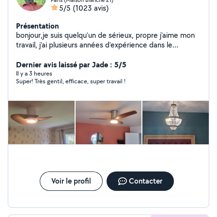
5/5
(1023 avis)
Présentation
bonjour,je suis quelqu'un de sérieux, propre j'aime mon
travail, j'ai plusieurs années d'expérience dans le
bâtiment. Luminaire. fixation. TV. tringles à rideaux.
étagères. Électricité. montage des meubles en kit....
Dernier avis laissé par Jade : 5/5
montage de cuisine... Disponible pour venir faire tous
Il y a 3 heures
Super! Très gentil, efficace, super travail !
vos travaux avec un prix raisonnable cordialement
Voir le profil
Contacter