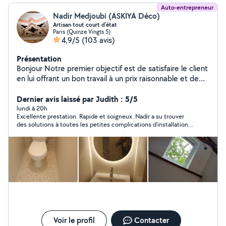
Auto-entrepreneur
Nadir Medjoubi (ASKIYA Déco)
Artisan tout court d'état
Paris (Quinze Vingts 5)
4,9/5
(103 avis)
Présentation
Bonjour Notre premier objectif est de satisfaire le client
en lui offrant un bon travail à un prix raisonnable et de
bonne qualité et de gagner sa confiance afin de
conquérir un nouveau client nous sommes à votre
Dernier avis laissé par Judith : 5/5
service à toute moment n'hésitez pas à nous contacter
lundi à 20h
Excellente prestation. Rapide et soigneux. Nadir a su trouver
des solutions à toutes les petites complications d’installation
du claustra, même des murs pas droits! Et le résultat remplit
toutes mes exigences. Merci Nadir!
Voir le profil
Contacter