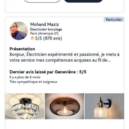
Particulier
Mohand Maziz
Électricien+ bricolage
Paris (Amerique 21)
5/5
(878 avis)
Présentation
Bonjour, Électricien expérimenté et passionné, je mets à
votre service mes compétences acquises au fil de
plusieurs années dans le domaine de l'électricité. Je suis
spécialisé dans l'installation, la réparation et le
Dernier avis laissé par Geneviève : 5/5
dépannage électrique, En complément de mes
Il y a plus de 6 mois
Très sympathique et soigneux
expertises électriques, je réalise également divers
travaux tels que , l'installation de luminaires, la pose
d'étagères et de tringles à rideaux, et l'installation des
meubles,ainsi que l'aménagement intérieur. Sérieux,
organisé et attentif aux détails, je suis disponible pour
répondre à vos besoins et vous accompagner dans vos
projets avec professionnalisme, le tout à des tarifs
compétitifs.