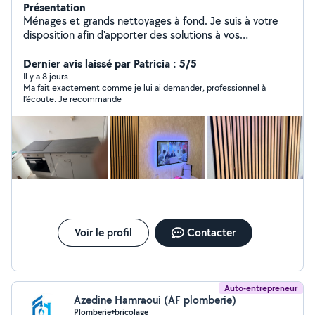
Présentation
Ménages et grands nettoyages à fond. Je suis à votre
disposition afin d'apporter des solutions à vos
problèmes de ménages et bricolages. En ce qui
concerne mes services sont: - peinture, -instalations
Dernier avis laissé par Patricia : 5/5
électrique ( luminaire , cuisinière électrique .....), -
Il y a 8 jours
Ma fait exactement comme je lui ai demander, professionnel à
Rénovation Salle de bain, douche ( joints, peinture.....) -
l’écoute. Je recommande
installation des plaques électriques -Montage des
meubles, -Fixation murale( TV, meubles TV,cadre, tringle
rideau......) -Decoration intérieur ( Tasseaux,
moulure......) En qualité de ménages j'effectue : - le
nettoyage de fin de chantier - Ménage particulier et
Airbnb. - Nettoyage des canapés, matelas et
moquette/tapis avec une shampouineuse à vapeur. Je
m'engage à vous offrir des services de qualité car je
mettrai en œuvre ce que je sais faire
Voir le profil
Contacter
Auto-entrepreneur
Azedine Hamraoui (AF plomberie)
Plomberie+bricolage