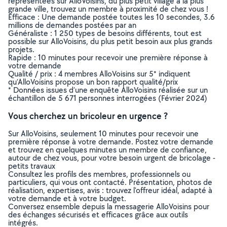
représentées sur AlloVoisins, du plus petit village à la plus
grande ville, trouvez un membre à proximité de chez vous !
Efficace : Une demande postée toutes les 10 secondes, 3.6
millions de demandes postées par an
Généraliste : 1 250 types de besoins différents, tout est
possible sur AlloVoisins, du plus petit besoin aux plus grands
projets.
Rapide : 10 minutes pour recevoir une première réponse à
votre demande
Qualité / prix : 4 membres AlloVoisins sur 5* indiquent
qu’AlloVoisins propose un bon rapport qualité/prix
* Données issues d’une enquête AlloVoisins réalisée sur un
échantillon de 5 671 personnes interrogées (Février 2024)
Vous cherchez un bricoleur en urgence ?
Sur AlloVoisins, seulement 10 minutes pour recevoir une
première réponse à votre demande. Postez votre demande
et trouvez en quelques minutes un membre de confiance,
autour de chez vous, pour votre besoin urgent de bricolage -
petits travaux
Consultez les profils des membres, professionnels ou
particuliers, qui vous ont contacté. Présentation, photos de
réalisation, expertises, avis : trouvez l'offreur idéal, adapté à
votre demande et à votre budget.
Conversez ensemble depuis la messagerie AlloVoisins pour
des échanges sécurisés et efficaces grâce aux outils
intégrés.