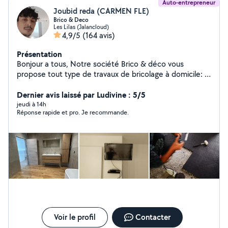
Auto-entrepreneur
Joubid reda (CARMEN FLE)
Brico & Deco
Les Lilas (Jalancloud)
4,9/5
(164 avis)
Présentation
Bonjour a tous, Notre société Brico & déco vous
propose tout type de travaux de bricolage à domicile: -
Montage de meuble ( installation de cuisine, etc) -
Décoration intérieur (fixation d'étagère, tableau, miroir
Dernier avis laissé par Ludivine : 5/5
etc...) -Électricité (installation de luminaire, prise,
jeudi à 14h
Réponse rapide et pro. Je recommande.
interrupteur etc...) -Plomberie (tuyauterie PVC,
robinetterie, vasque etc...) -Peinture et pose de papier
peint - Pose de carrelage - Jardinage ( nettoyage de
terrasse, pose et construction de terrasse en bois ou
en PVC..) -Tout autre travaux (j'étudie toutes les
demandes). Tarif: Sur devis Carmen et Reda
Brico&déco
Voir le profil
Contacter