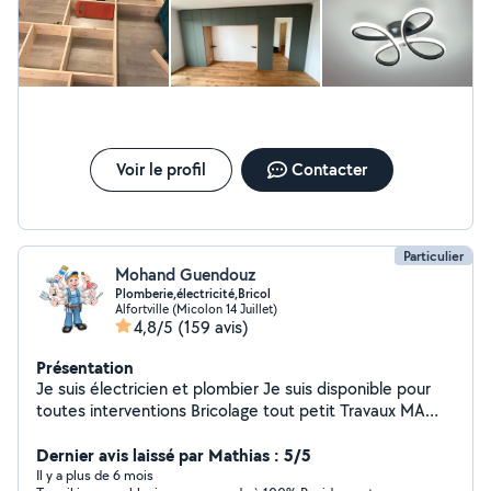
tringles à rideaux, l'installation des meubles, cuisine ainsi
que l'aménagement intérieur. Sérieux, organisé et
attentif aux détails, je suis disponible pour répondre à
vos besoins et vous accompagner dans vos projets avec
professionnalisme, le tout à des tarifs compétitifs et
une transparence totale. À très vite.
Voir le profil
Contacter
Particulier
Mohand Guendouz
Plomberie,électricité,Bricol
Alfortville (Micolon 14 Juillet)
4,8/5
(159 avis)
Présentation
Je suis électricien et plombier Je suis disponible pour
toutes interventions Bricolage tout petit Travaux MA
DISPONIBILITÉ : * SAMEDI 8h jusqu'à 20h * DIMANCHE
8h jusqu'à 15h * LUNDI 8h jusqu'à 20h * MARDI 8h
Dernier avis laissé par Mathias : 5/5
jusqu'à 20h * MERCREDI 8h jusqu'à 20h * JEUDI 8h
Il y a plus de 6 mois