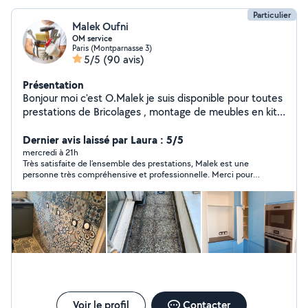
Particulier
Malek Oufni
OM service
Paris (Montparnasse 3)
5/5
(90 avis)
Présentation
Bonjour moi c'est O.Malek je suis disponible pour toutes
prestations de Bricolages , montage de meubles en kit
,pose parquet, peinture et Ménage . Mes disponibilités :
Tout les jour de la semaine
Dernier avis laissé par Laura : 5/5
mercredi à 21h
Très satisfaite de l’ensemble des prestations, Malek est une
personne très compréhensive et professionnelle. Merci pour
votre temps et votre patience et à bientôt ☺️
Voir le profil
Contacter