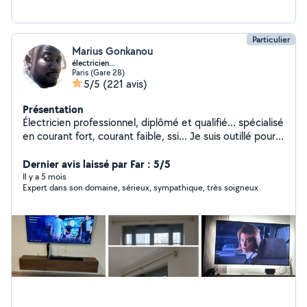
Particulier
Marius Gonkanou
électricien...
Paris (Gare 28)
5/5
(221 avis)
Présentation
Électricien professionnel, diplômé et qualifié... spécialisé
en courant fort, courant faible, ssi... Je suis outillé pour
intervenir selon vos besoins, j'apprécie que mon travail
soit exécuté selon les normes du métier, je suis sérieux
Dernier avis laissé par Far : 5/5
,ponctuel et aime atteindre mon objectif... Outre le
Il y a 5 mois
Expert dans son domaine, sérieux, sympathique, très soigneux
volet électricité je fais aussi dans la fixation des
tringles,des supports TV, des rails ainsi que tout type de
fixation murale...