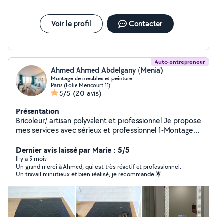
Voir le profil
Contacter
Auto-entrepreneur
Ahmed Ahmed Abdelgany (Menia)
Montage de meubles et peinture
Paris (Folie Mericourt 11)
5/5
(20 avis)
Présentation
Bricoleur/ artisan polyvalent et professionnel Je propose
mes services avec sérieux et professionnel 1-Montage
de meubles 2- accrochage tout type (étagère,
éléments,cadres, miroir....) 3-peinture 4 changement
Dernier avis laissé par Marie : 5/5
des serrures Le prix est raisonnable
Il y a 3 mois
Un grand merci à Ahmed, qui est très réactif et professionnel.
Un travail minutieux et bien réalisé, je recommande 🌟