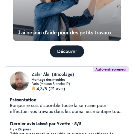
J'ai besoin d'aide pour des petits travaux
Découvrir
Auto-entrepreneur
Zahir Akii (Bricolage)
Montage des meubles
Paris (Maison Blanche 12)
4,3/5
(21 avis)
Présentation
Bonjour je suis disponible toute la semaine pour
effectuer vos travaux dans les domaines montage tout
les types de meubles et des travaux électricité et
peinture enduit avec des tarifs resonable Merci de me
Dernier avis laissé par Yvette : 5/5
contacter
Il y a 26 jours
Zahir est super gentil et serviable, et surtout super efficace. Le