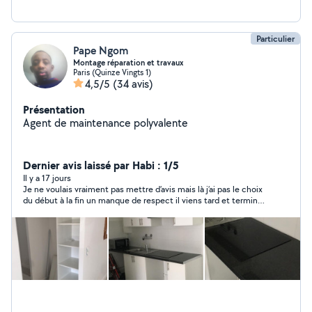
Particulier
Pape Ngom
Montage réparation et travaux
Paris (Quinze Vingts 1)
4,5/5
(34 avis)
Présentation
Agent de maintenance polyvalente
Dernier avis laissé par Habi : 1/5
Il y a 17 jours
Je ne voulais vraiment pas mettre d’avis mais là j’ai pas le choix
du début à la fin un manque de respect il viens tard et termine
tôt tout ce qu’il fait il y avais rien de droit et il fait comme si
c’était moi je demander des modifications il ne gère pas du
tout les cuisines travail grossiers 4 meubles haut 4 meubles
bas qui ont durée 8JOURS tout les jours demain au final viens
vers les 18h il peut plus percer en sachant que je suis avec un
enfant de 4 ans sans cuisine a manger dehors pendant 8JOURS
pck rempli de poussière cuisine non achever et enceinte de
5mois et demi j’ai du poser des journées et je voyager ce qu’il a
fait frcht je ne pourrai pas le pardonnée et au bout de quelques
jours ttes les façades se dérègle les finitions sans