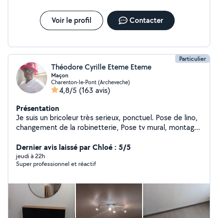
Voir le profil
Contacter
Particulier
Théodore Cyrille Eteme Eteme
Maçon
Charenton-le-Pont (Archeveche)
4,8/5
(163 avis)
Présentation
Je suis un bricoleur très serieux, ponctuel. Pose de lino,
changement de la robinetterie, Pose tv mural, montage
de meubles en kits,fixation de lustres, montage de
dressing sur mesure et plus.
Dernier avis laissé par Chloé : 5/5
jeudi à 22h
Super professionnel et réactif