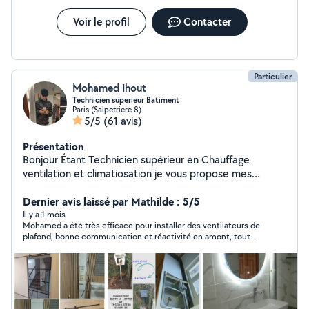
Voir le profil
Contacter
Particulier
Mohamed Ihout
Technicien superieur Batiment
Paris (Salpetriere 8)
5/5
(61 avis)
Présentation
Bonjour Étant Technicien supérieur en Chauffage
ventilation et climatiosation je vous propose mes
services de tout types de bricoles dans le but de
résoudre tout vos problèmes. Merci
Dernier avis laissé par Mathilde : 5/5
Il y a 1 mois
Mohamed a été très efficace pour installer des ventilateurs de
plafond, bonne communication et réactivité en amont, tout
s'est très bien passé sur place. je recommande.