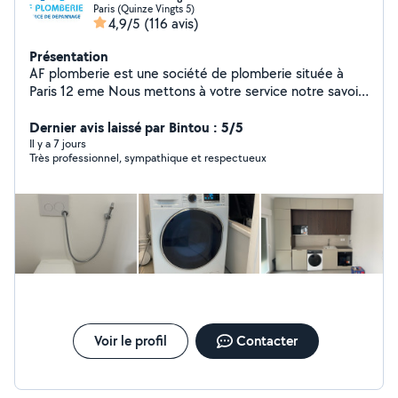
Paris (Quinze Vingts 5)
4,9/5
(116 avis)
Présentation
AF plomberie est une société de plomberie située à
Paris 12 eme Nous mettons à votre service notre savoir-
faire et notre expérience pour tous vos besoins en
installation, dépannage et entretien de plomberie. Nos
Dernier avis laissé par Bintou : 5/5
prestations couvrent : Réparation de fuites d'eau
Il y a 7 jours
Très professionnel, sympathique et respectueux
Installation et entretien de chauffe-eau Rénovation de
salle de bain Débouchage de canalisations ️ Dépannage
rapide et urgent Pourquoi nous choisir ? Intervention
rapide et soignée Devis clair et transparent Artisan de
confiance avec plusieurs années d'expérience Service
disponible 7j/7 pour vos urgences Nous intervenons à
Paris et dans les environs îles de France
Voir le profil
Contacter