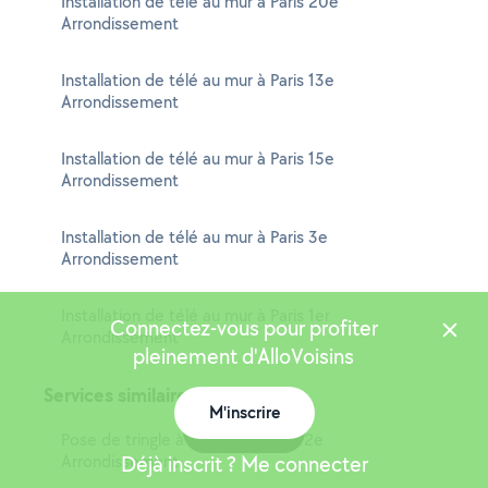
Installation de télé au mur à Paris 20e
Arrondissement
Installation de télé au mur à Paris 13e
Arrondissement
Installation de télé au mur à Paris 15e
Arrondissement
Installation de télé au mur à Paris 3e
Arrondissement
Installation de télé au mur à Paris 1er
Connectez-vous pour profiter
Arrondissement
pleinement d'AlloVoisins
Services similaires
M'inscrire
Carte
Pose de tringle à rideaux à Paris 12e
Arrondissement
Déjà inscrit ? Me connecter