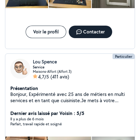
Voir le profil
Contacter
Particulier
Lou Spence
Service
Maisons-Alfort (Alfort 3)
4,7/5
(411 avis)
Présentation
Bonjour, Expérimenté avec 25 ans de métiers en multi
services et en tant que cuisiniste.Je mets à votre
disposition les compétences acquises au fil de plusieurs
années. Je suis spécialisé dans plusieurs corps de
Dernier avis laissé par Voisin : 5/5
métiers que j'ai exercé et que j'exerce encore.
Il y a plus de 6 mois
Parfait, travail rapide et soigné
Installation électrique ( tableau, motorisation, lustre,
électroménager) Je réalise également divers travaux
tels que, l'installation de luminaires, la pose d'étagères,