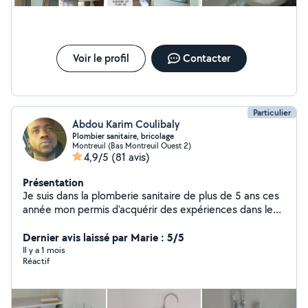
Voir le profil
Contacter
Particulier
Abdou Karim Coulibaly
Plombier sanitaire, bricolage
Montreuil (Bas Montreuil Ouest 2)
4,9/5
(81 avis)
Présentation
Je suis dans la plomberie sanitaire de plus de 5 ans ces
année mon permis d'acquérir des expériences dans le
bricolage je suis disponible pour vous aider à faire vos
prestations
Dernier avis laissé par Marie : 5/5
Il y a 1 mois
Réactif