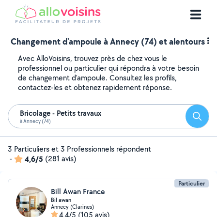
Changement d'ampoule à Annecy (74) et alentours
Avec AlloVoisins, trouvez près de chez vous le
professionnel ou particulier qui répondra à votre besoin
de changement d'ampoule. Consultez les profils,
contactez-les et obtenez rapidement réponse.
Bricolage - Petits travaux
Reche
à Annecy (74)
3 Particuliers et 3 Professionnels répondent
-
4,6/5
(281 avis)
Particulier
Bill Awan France
Bil awan
Annecy (Clarines)
4,4/5
(105 avis)