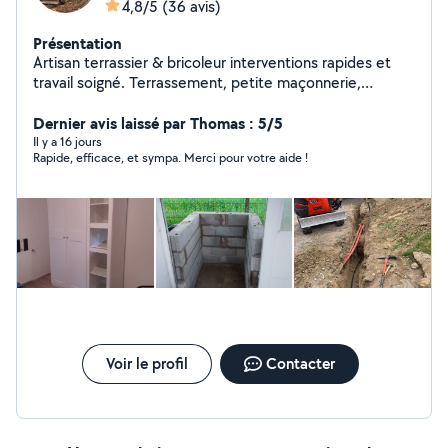
4,8/5
(36 avis)
Présentation
Artisan terrassier & bricoleur interventions rapides et
travail soigné. Terrassement, petite maçonnerie,
débouchage de canalisations, montage meubles et
bricolage divers. Sérieux, ponctuel et à l'écoute, je
Dernier avis laissé par Thomas : 5/5
propose des tarifs justes, des devis clairs et des
Il y a 16 jours
Rapide, efficace, et sympa. Merci pour votre aide !
chantiers propres. Disponible rapidement, satisfaction
garantie.
Voir le profil
Contacter