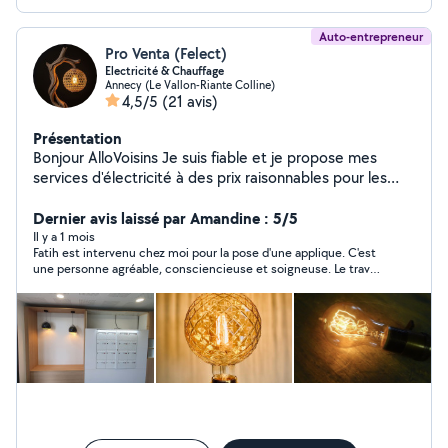
Auto-entrepreneur
Pro Venta (Felect)
Electricité & Chauffage
Annecy (Le Vallon-Riante Colline)
4,5/5
(21 avis)
Présentation
Bonjour AlloVoisins Je suis fiable et je propose mes
services d'électricité à des prix raisonnables pour les
habitants d'Annecy et des environs. Si vous avez besoin
d'un travail sérieux et d'un résultat concret, je peux
Dernier avis laissé par Amandine : 5/5
intervenir rapidement. Je peux également vous aider
Il y a 1 mois
Fatih est intervenu chez moi pour la pose d'une applique. C'est
pour le montage de meubles, avec ou sans intégration
une personne agréable, consciencieuse et soigneuse. Le travail
électrique (prises, éclairage, installation de LED), ainsi
est bien fait et il s'est montré arrangeant. Je recommande.
que pour divers travaux de bricolage liés à
l'aménagement intérieur. La satisfaction de mes clients
est ma priorité. J'accorde une grande importance à la
fidélisation de ma clientèle. Les clients réguliers et les
personnes qui m'ont déjà fait confiance seront
privilégiés pour les interventions et les disponibilités.