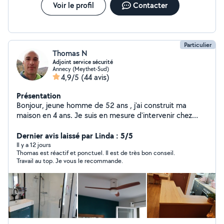
Voir le profil
Contacter
Particulier
Thomas N
Adjoint service sécurité
Annecy (Meythet-Sud)
4,9/5
(44 avis)
Présentation
Bonjour, jeune homme de 52 ans , j'ai construit ma
maison en 4 ans. Je suis en mesure d'intervenir chez
vous pour quasiment tous les travaux du bâtiment. Je
peux monter vos roues sur votre véhicule. Transporter
Dernier avis laissé par Linda : 5/5
deux roues, tondeuse ect.. Un problème ? posez moi
Il y a 12 jours
Thomas est réactif et ponctuel. Il est de très bon conseil.
votre question ! Soit je vous propose une solution ! Soit
Travail au top. Je vous le recommande.
cela dépasse mes compétences et je vous dis
clairement que je ne sais pas faire.