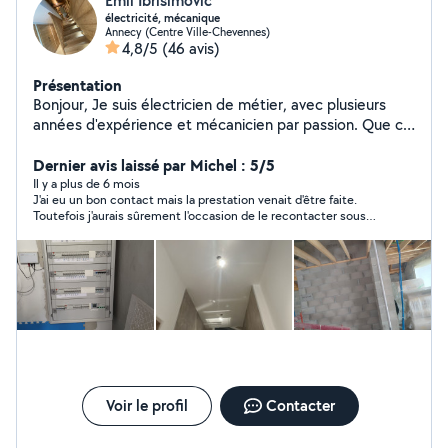
Emil Ibrisimovic
électricité, mécanique
Annecy (Centre Ville-Chevennes)
4,8/5
(46 avis)
Présentation
Bonjour, Je suis électricien de métier, avec plusieurs
années d'expérience et mécanicien par passion. Que ce
soit pour des travaux électriques chez vous, des
réparations, ou pour des projets de mécanique (auto,
Dernier avis laissé par Michel : 5/5
moto ou autre), je suis à votre service pour vous
Il y a plus de 6 mois
J'ai eu un bon contact mais la prestation venait d'être faite.
apporter des solutions fiables
Toutefois j'aurais sûrement l'occasion de le recontacter sous
peu car l'échange était bienveillant.
Voir le profil
Contacter