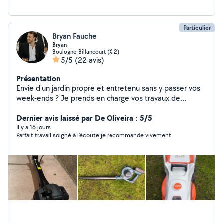
Particulier
Bryan Fauche
Bryan
Boulogne-Billancourt (X 2)
5/5
(22 avis)
Présentation
Envie d'un jardin propre et entretenu sans y passer vos
week-ends ? Je prends en charge vos travaux de
jardinage : tonte, taille de haies, débroussaillage,
entretien général et petits travaux de bricolage.
Dernier avis laissé par De Oliveira : 5/5
Intervention rapide, travail soigné et matériel
Il y a 16 jours
Parfait travail soigné à l’écoute je recommande vivement
professionnel. Mon objectif : vous laisser un extérieur
impeccable et vous faire gagner du temps.