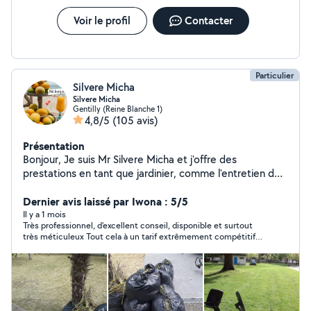
Voir le profil
Contacter
Particulier
Silvere Micha
Silvere Micha
Gentilly (Reine Blanche 1)
4,8/5
(105 avis)
Présentation
Bonjour, Je suis Mr Silvere Micha et j'offre des
prestations en tant que jardinier, comme l'entretien de
jardin, la taille, la tonde, arrachage (d'arbre, etc) et plus
encore. Je fais aussi des déménagement. Le prix peut
Dernier avis laissé par Iwona : 5/5
varier selon la tâche à accomplir, donc si vous êtes
Il y a 1 mois
Très professionnel, d'excellent conseil, disponible et surtout
intéressés, veuillez m'envoyer un message ou
très méticuleux Tout cela à un tarif extrêmement compétitif
directement m'appeler. Cordialement.
Je recommande à 100%