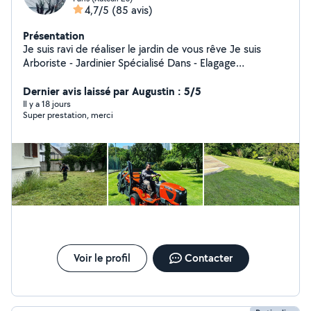
4,7/5
(85 avis)
Présentation
Je suis ravi de réaliser le jardin de vous rêve Je suis
Arboriste - Jardinier Spécialisé Dans - Elagage
Professionnel,abattage Arbres dangereux. - Je dispose
de tout le matériel professionnel Broyage de branches
Dernier avis laissé par Augustin : 5/5
Taille des haies -Tonte de votre gazon - Débroussaillage
Il y a 18 jours
Super prestation, merci
. Entretien de jardin bureau restaurant . Parc - Plus , de
Contrat à l'année , au trimestriel . -Gazon Placage En
rouleau et SEMI N'hésitez pas à me contacter -mon
O633223304 Je suis disponible et à votre écoute.
Merci pour votre confiance.
Voir le profil
Contacter