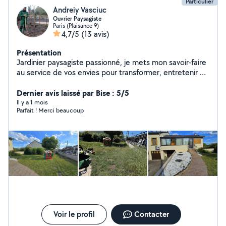
Particulier
Andreiy Vasciuc
Ouvrier Paysagiste
Paris (Plaisance 9)
4,7/5
(13 avis)
Présentation
Jardinier paysagiste passionné, je mets mon savoir-faire
au service de vos envies pour transformer, entretenir et
sublimer vos extérieurs. - Entretien régulier ou ponctuel
- Création et aménagement sur mesure - Résultat
Dernier avis laissé par Bise : 5/5
propre, soigné et durable Sérieux, réactif et à l'écoute,
Il y a 1 mois
Parfait ! Merci beaucoup
je vous accompagne de A à Z avec des tarifs
accessibles. Pour les demandes hors périmètre, me
contacter : 6 17 66 17 41
Voir le profil
Contacter