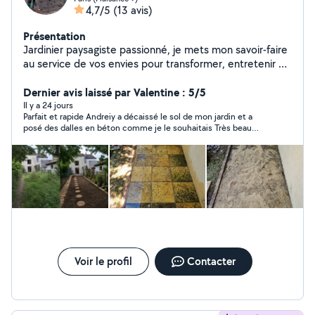
4,7/5
(13 avis)
Présentation
Jardinier paysagiste passionné, je mets mon savoir-faire
au service de vos envies pour transformer, entretenir et
sublimer vos extérieurs. - Entretien régulier ou ponctuel
- Création et aménagement sur mesure - Résultat
Dernier avis laissé par Valentine : 5/5
propre, soigné et durable Sérieux, réactif et à l'écoute,
Il y a 24 jours
Parfait et rapide Andreiy a décaissé le sol de mon jardin et a
je vous accompagne de A à Z avec des tarifs
posé des dalles en béton comme je le souhaitais Très beau
accessibles. Pour les demandes hors périmètre, me
rendu
contacter : 6 17 66 17 41
Voir le profil
Contacter