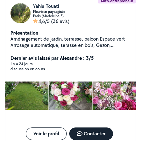
Auto-entrepreneur
Yahia Touati
Fleuriste paysagiste
Paris (Madeleine 5)
4,6/5
(36 avis)
Présentation
Aménagement de jardin, terrasse, balcon Espace vert
Arrosage automatique, terasse en bois, Gazon,
Éclairage, Entretien...sur RDV ; Merci
Dernier avis laissé par Alexandre : 3/5
Il y a 24 jours
discussion en cours
Voir le profil
Contacter