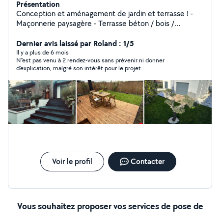
Présentation
Conception et aménagement de jardin et terrasse ! -
Maçonnerie paysagère - Terrasse béton / bois /
composite / pavé, dalle - Eclairage automatique -
Arrosage automatique - Gazon en rouleau - Gazon
Dernier avis laissé par Roland : 1/5
synthétique - Plantation - Fixation et programmation de
Il y a plus de 6 mois
N''est pas venu à 2 rendez-vous sans prévenir ni donner
portails électriques - Clôtures - Murs béton - Carrelage
d'explication, malgré son intérêt pour le projet.
Voir le profil
Contacter
Vous souhaitez proposer vos services de pose de