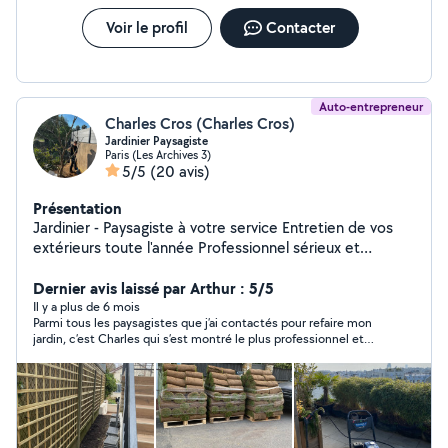
Voir le profil
Contacter
Auto-entrepreneur
Charles Cros (Charles Cros)
Jardinier Paysagiste
Paris (Les Archives 3)
5/5
(20 avis)
Présentation
Jardinier - Paysagiste à votre service Entretien de vos
extérieurs toute l'année Professionnel sérieux et
passionné, je vous propose mes services pour prendre
soin de vos espaces verts et de vos extérieurs.
Dernier avis laissé par Arthur : 5/5
J'interviens pour l'entretien régulier ou ponctuel, en
Il y a plus de 6 mois
Parmi tous les paysagistes que j’ai contactés pour refaire mon
m'adaptant à vos besoins et à votre planning.
jardin, c’est Charles qui s’est montré le plus professionnel et
Intervention propre, soignée et discrète, avec le souci
sympathique. Son devis était également le plus abordable. Je
du détail et du travail bien fait. Déplacement sur Paris
recommande vivement!
intra-muros et toute la banlieue parisienne ️ Disponible
7j/7, du lundi au dimanche Devis gratuit sur simple
demande Réponse rapide