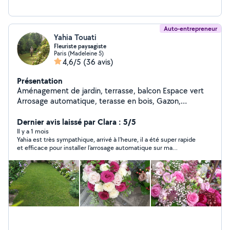
Auto-entrepreneur
Yahia Touati
Fleuriste paysagiste
Paris (Madeleine 5)
4,6/5
(36 avis)
Présentation
Aménagement de jardin, terrasse, balcon Espace vert
Arrosage automatique, terasse en bois, Gazon,
Éclairage, Entretien...sur RDV ; Merci
Dernier avis laissé par Clara : 5/5
Il y a 1 mois
Yahia est très sympathique, arrivé à l'heure, il a été super rapide
et efficace pour installer l'arrosage automatique sur ma
terrasse et m'a donné pleins de conseils pour soigner mes
plantes ! Je recommande !