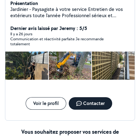
Présentation
Jardinier - Paysagiste à votre service Entretien de vos
extérieurs toute l'année Professionnel sérieux et
passionné, je vous propose mes services pour prendre
soin de vos espaces verts et de vos extérieurs.
Dernier avis laissé par Jeremy : 5/5
J'interviens pour l'entretien régulier ou ponctuel, en
Il y a 26 jours
Communication et réactivité parfaite Je recommande
m'adaptant à vos besoins et à votre planning.
totalement
Intervention propre, soignée et discrète, avec le souci
du détail et du travail bien fait. Déplacement sur Paris
intra-muros et toute la banlieue parisienne ️ Disponible
7j/7, du lundi au dimanche Devis gratuit sur simple
demande Réponse rapide
Voir le profil
Contacter
Vous souhaitez proposer vos services de