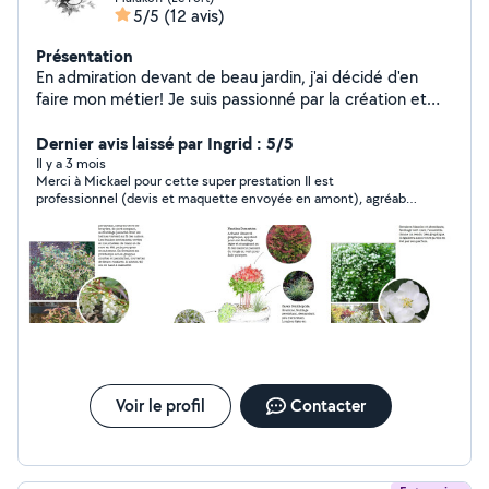
5/5
(12 avis)
Présentation
En admiration devant de beau jardin, j'ai décidé d'en
faire mon métier! Je suis passionné par la création et
l'entretien des jardins! Je peux vous proposer mes
services en réalisation de plan, pour vos futurs projets
Dernier avis laissé par Ingrid : 5/5
d'aménagement. Je suis compétent dans la
Il y a 3 mois
Merci à Mickael pour cette super prestation Il est
reconnaissance des végétaux et la gestion des espaces
professionnel (devis et maquette envoyée en amont), agréable
verts, je pourrai donc vous aider à donner une nouvelle
et à l’écoute et surtout donne de très bons conseils pour
vie à votre jardin. J'aime entretenir et concevoir des
l’entretien des plantes. Je n’hésiterai pas à le recommander et
aménagements de jardin, et tout ça, avec le sourire !
faire à nouveau appel à lui
Voir le profil
Contacter