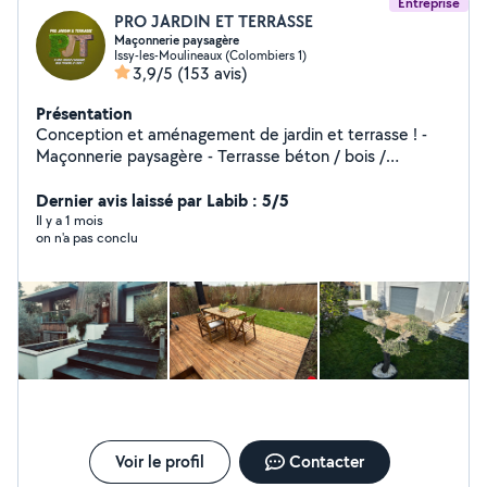
Entreprise
PRO JARDIN ET TERRASSE
Maçonnerie paysagère
Issy-les-Moulineaux (Colombiers 1)
3,9/5
(153 avis)
Présentation
Conception et aménagement de jardin et terrasse ! -
Maçonnerie paysagère - Terrasse béton / bois /
composite / pavé, dalle - Eclairage automatique -
Arrosage automatique - Gazon en rouleau - Gazon
Dernier avis laissé par Labib : 5/5
synthétique - Plantation - Fixation et programmation de
Il y a 1 mois
on n'a pas conclu
portails électriques - Clôtures - Murs béton - Carrelage
Voir le profil
Contacter