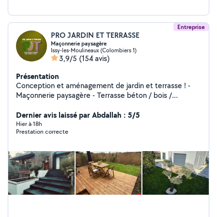
Entreprise
PRO JARDIN ET TERRASSE
Maçonnerie paysagère
Issy-les-Moulineaux (Colombiers 1)
3,9/5
(154 avis)
Présentation
Conception et aménagement de jardin et terrasse ! -
Maçonnerie paysagère - Terrasse béton / bois /
composite / pavé, dalle - Eclairage automatique -
Arrosage automatique - Gazon en rouleau - Gazon
Dernier avis laissé par Abdallah : 5/5
synthétique - Plantation - Fixation et programmation de
Hier à 18h
Prestation correcte
portails électriques - Clôtures - Murs béton - Carrelage