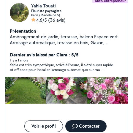
Auto-entrepreneur
Yahia Touati
Fleuriste paysagiste
Paris (Madeleine 5)
4,6/5
(36 avis)
Présentation
Aménagement de jardin, terrasse, balcon Espace vert
Arrosage automatique, terasse en bois, Gazon,
Éclairage, Entretien...sur RDV ; Merci
Dernier avis laissé par Clara : 5/5
Il y a 1 mois
Yahia est très sympathique, arrivé à l'heure, il a été super rapide
et efficace pour installer l'arrosage automatique sur ma
terrasse et m'a donné pleins de conseils pour soigner mes
plantes ! Je recommande !
Voir le profil
Contacter