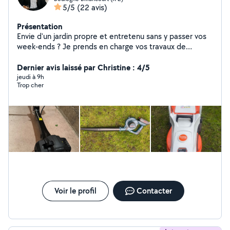
5/5
(22 avis)
Présentation
Envie d'un jardin propre et entretenu sans y passer vos
week-ends ? Je prends en charge vos travaux de
jardinage : tonte, taille de haies, débroussaillage,
entretien général et petits travaux de bricolage.
Dernier avis laissé par Christine : 4/5
Intervention rapide, travail soigné et matériel
jeudi à 9h
Trop cher
professionnel. Mon objectif : vous laisser un extérieur
impeccable et vous faire gagner du temps.
Voir le profil
Contacter