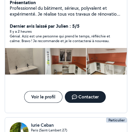
Présentation
Professionnel du bâtiment, sérieux, polyvalent et
expérimenté. Je réalise tous vos travaux de rénovation
intérieure et extérieure : peinture, carrelage, plomberie,
électricité, maçonnerie, placo, menuiserie, parquet,
Dernier avis laissé par Julien : 5/5
pose et rénovation de cuisines, montage de meubles
Il y a 2 heures
Génial. Aziz est une personne qui prend le temps, réfléchie et
(IKEA, Leroy Merlin, Castorama), pose de portes et
calme. Bravo ! Je recommande et je le contacterai à nouveau.
fenêtres, remplacement de serrures, pose de tringles à
rideaux, luminaires, étagères, cadres, fixation TV au mur,
clôtures, terrasses, jardinage, débroussaillage,
nettoyage, débarras, déménagement, bricolage et
petits travaux. Travail propre et soigné, respect des
délais, intervention rapide, matériel professionnel,
conseils personnalisés, devis gratuit et prix transparents.
Disponible 7j/7. La satisfaction de mes clients est ma
priorité.
Voir le profil
Contacter
Particulier
Iurie Ceban
Paris (Saint-Lambert 27)