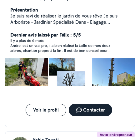
Présentation
Je suis ravi de réaliser le jardin de vous rêve Je suis
Arboriste - Jardinier Spécialisé Dans - Elagage
Professionnel,abattage Arbres dangereux. - Je dispose
de tout le matériel professionnel Broyage de branches
Dernier avis laissé par Félix : 5/5
Taille des haies -Tonte de votre gazon - Débroussaillage
Il y a plus de 6 mois
Andrei est un vrai pro, il a bien réalisé la taille de mes deux
. Entretien de jardin bureau restaurant . Parc - Plus , de
arbres, chantier propre à la fin . Il est de bon conseil pour
Contrat à l'année , au trimestriel . -Gazon Placage En
améliorer mon jardin. Merci
rouleau et SEMI N'hésitez pas à me contacter -mon
O633223304 Je suis disponible et à votre écoute.
Merci pour votre confiance.
Voir le profil
Contacter
Auto-entrepreneur
Yahia Touati