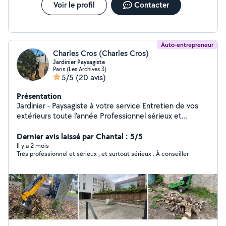
Voir le profil
Contacter
Auto-entrepreneur
Charles Cros (Charles Cros)
Jardinier Paysagiste
Paris (Les Archives 3)
5/5
(20 avis)
Présentation
Jardinier - Paysagiste à votre service Entretien de vos
extérieurs toute l'année Professionnel sérieux et
passionné, je vous propose mes services pour prendre
soin de vos espaces verts et de vos extérieurs.
Dernier avis laissé par Chantal : 5/5
J'interviens pour l'entretien régulier ou ponctuel, en
Il y a 2 mois
Très professionnel et sérieux , et surtout sérieux . À conseiller
m'adaptant à vos besoins et à votre planning.
Intervention propre, soignée et discrète, avec le souci
du détail et du travail bien fait. Déplacement sur Paris
intra-muros et toute la banlieue parisienne ️ Disponible
7j/7, du lundi au dimanche Devis gratuit sur simple
demande Réponse rapide