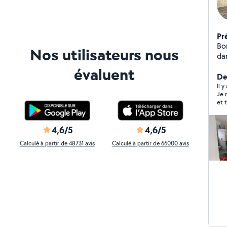
Pr
Bonjour 
Nos utilisateurs nous
dans le BTP tout types de
dis
évaluent
vot
De
Il 
Je 
et 
du 
4,6/5
4,6/5
Calculé à partir de 48731 avis
Calculé à partir de 66000 avis