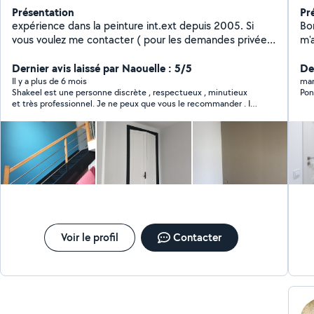
Présentation
Pr
expérience dans la peinture int.ext depuis 2005. Si
Bo
vous voulez me contacter ( pour les demandes privée
m'appel Ka
)Merci de postuler pour la catégorie peinture et
ré
tapisserie.
Dernier avis laissé par Naouelle : 5/5
dif
De
, 
Il y a plus de 6 mois
mar
Shakeel est une personne discrète , respectueux , minutieux
Pon
cui
et très professionnel. Je ne peux que vous le recommander . Il
vo
a fait des travaux xs peintures dans ma cuisine salle de bain et
dans deux chambres et j’en suis très contente aucun défaut
travail de pro et tellement propre . J’ai eu affaire à une personne
juste avant qui m’avait fait un carnage . N hésitez vraiment pas
Voir le profil
Contacter