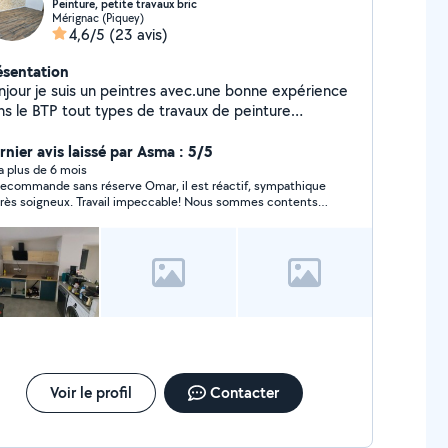
Peinture, petite travaux bric
Mérignac (Piquey)
4,6/5
(23 avis)
ésentation
je suis un peintres avec.une bonne expérience
 travaux de peinture
ponible pour des petits bricolages de tout je suis à
re disposition
rnier avis laissé par Asma : 5/5
y a plus de 6 mois
recommande sans réserve Omar, il est réactif, sympathique
très soigneux. Travail impeccable! Nous sommes contents
résultat.
Voir le profil
Contacter