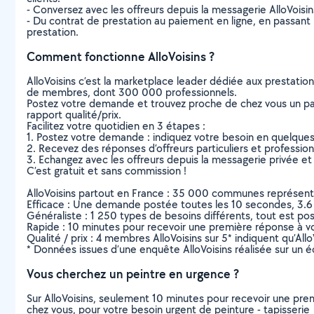
- Conversez avec les offreurs depuis la messagerie AlloVoisi
- Du contrat de prestation au paiement en ligne, en passant pa
prestation.
Comment fonctionne AlloVoisins ?
AlloVoisins c’est la marketplace leader dédiée aux prestatio
de membres, dont 300 000 professionnels.
Postez votre demande et trouvez proche de chez vous un parti
rapport qualité/prix.
Facilitez votre quotidien en 3 étapes :
1. Postez votre demande : indiquez votre besoin en quelque
2. Recevez des réponses d’offreurs particuliers et professio
3. Echangez avec les offreurs depuis la messagerie privée et 
C’est gratuit et sans commission !
AlloVoisins partout en France : 35 000 communes représentées 
Efficace : Une demande postée toutes les 10 secondes, 3.6
Généraliste : 1 250 types de besoins différents, tout est poss
Rapide : 10 minutes pour recevoir une première réponse à 
Qualité / prix : 4 membres AlloVoisins sur 5* indiquent qu’All
* Données issues d’une enquête AlloVoisins réalisée sur un é
Vous cherchez un peintre en urgence ?
Sur AlloVoisins, seulement 10 minutes pour recevoir une p
chez vous, pour votre besoin urgent de peinture - tapisserie