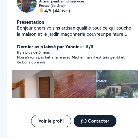
Artisan peintre multiservices
Pessac (Sardine)
4/5
(44 avis)
Présentation
Bonjour chers voisins artisan qualifié tout ce qui touche
la maison et le jardin maçonnerie couvreur peinture
élagage multi-service travail soigné transport de
gravats et déchets et autres
Dernier avis laissé par Yannick : 5/5
Il y a plus de 6 mois
Nou n'avons pas fait affaire avec Michel mais il est très gentil et
de bons conseils.
Voir le profil
Contacter