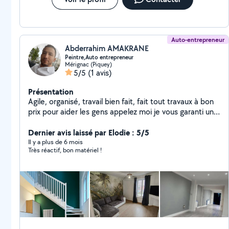
Auto-entrepreneur
Abderrahim AMAKRANE
Peintre,Auto entrepreneur
Mérignac (Piquey)
5/5
(1 avis)
Présentation
Agile, organisé, travail bien fait, fait tout travaux à bon
prix pour aider les gens appelez moi je vous garanti un
travail avec finition et travail propre très carré dans ce
que j'entreprends serviable et ponctuel
Dernier avis laissé par Elodie : 5/5
Il y a plus de 6 mois
Très réactif, bon matériel !