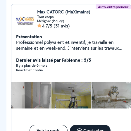
Auto-entrepreneur
Max CATORC (MaXimains)
Tous corps
Mérignac (Piquey)
4,7/5
(31 avis)
Présentation
Professionnel polyvalent et inventif, je travaille en
semaine et en week-end. J'interviens sur les travaux
extérieurs et intérieurs. S.O.S Travaux : réparations,
rénovation, construction, aménagement, peinture
Dernier avis laissé par Fabienne : 5/5
(manuelle et pistolet), plomberie, nettoyage chantiers,
Il y a plus de 6 mois
Réactif et cordial
élagage, jardinage ... et sur demande. Réalisations sur
facebook Maximains33
Voir le profil
Contacter