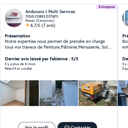
Entreprise
Ambrosio t Multi Services
TOUS CORPS D'ÉTATS
Pessac (Camponac)
4,7/5
(7 avis)
Présentation
Pr
Notre expertise nous permet de prendre en charge
Bo
tous vos travaux de Peinture,Plâtrerie,Menuiserie, Sols
en
dur, Carrelages, Sol souple et Agencement, en Neuf et
Borde
Rénovation
Dernier avis laissé par Fabienne : 5/5
d'
Der
qua
Il y a plus de 6 mois
Il y
Réactif et cordial
Équ
engagement
Respect
: Peinture intérieure & extérieure Murs, plafonds,
boiser
endu
comp
couleurs
déc
sa
dev
Voir le profil
Contacter