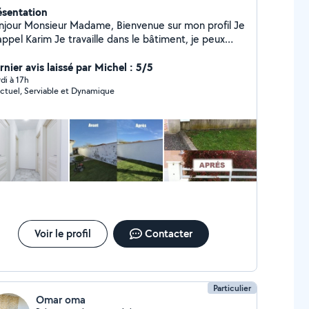
ésentation
njour Monsieur Madame, Bienvenue sur mon profil Je
rim Je travaille dans le bâtiment, je peux
aliser vos projet grâce à mes compétences dans
férents métier ( peinture, étanchéité, enduits, Placo
rnier avis laissé par Michel : 5/5
menuiserie, montage de meuble , pose de porte ,
di à 17h
ctuel, Serviable et Dynamique
sine , espace vert , clôture, carrelage ) Merci de
tre Attention
Voir le profil
Contacter
Particulier
Omar oma