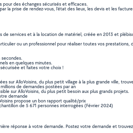
ns pour des échanges sécurisés et efficaces.
r la prise de rendez-vous, l’état des lieux, les devis et les facture
ns de services et à la location de matériel, créée en 2013 et plébi
culier ou un professionnel pour réaliser toutes vos prestations, d
s secondes.
nnels en quelques minutes.
sécurisée et faites votre choix !
sur AlloVoisins, du plus petit village à la plus grande ville, tro
 millions de demandes postées par an
ible sur AlloVoisins, du plus petit besoin aux plus grands projets.
votre demande
oVoisins propose un bon rapport qualité/prix
chantillon de 5 671 personnes interrogées (Février 2024)
remière réponse à votre demande. Postez votre demande et trouve