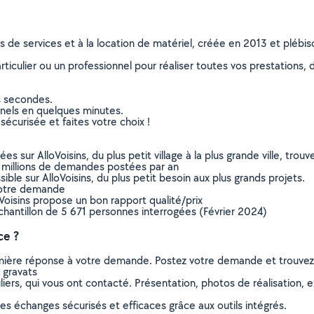
ns de services et à la location de matériel, créée en 2013 et plébi
culier ou un professionnel pour réaliser toutes vos prestations, d
s secondes.
nnels en quelques minutes.
sécurisée et faites votre choix !
sur AlloVoisins, du plus petit village à la plus grande ville, tro
 millions de demandes postées par an
ible sur AlloVoisins, du plus petit besoin aux plus grands projets.
votre demande
oVoisins propose un bon rapport qualité/prix
chantillon de 5 671 personnes interrogées (Février 2024)
ce ?
remière réponse à votre demande. Postez votre demande et trouve
 gravats
ers, qui vous ont contacté. Présentation, photos de réalisation, exp
s échanges sécurisés et efficaces grâce aux outils intégrés.