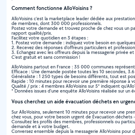
Comment fonctionne AlloVoisins ?
AlloVoisins c’est la marketplace leader dédiée aux prestatio
de membres, dont 300 000 professionnels.
Postez votre demande et trouvez proche de chez vous un parti
rapport qualité/prix.
Facilitez votre quotidien en 3 étapes :
1. Postez votre demande : indiquez votre besoin en quelque
2. Recevez des réponses d’offreurs particuliers et professio
3. Echangez avec les offreurs depuis la messagerie privée et 
C’est gratuit et sans commission !
AlloVoisins partout en France : 35 000 communes représentées 
Efficace : Une demande postée toutes les 10 secondes, 3.6
Généraliste : 1 250 types de besoins différents, tout est poss
Rapide : 10 minutes pour recevoir une première réponse à 
Qualité / prix : 4 membres AlloVoisins sur 5* indiquent qu’All
* Données issues d’une enquête AlloVoisins réalisée sur un é
Vous cherchez un aide évacuation déchets en urgen
Sur AlloVoisins, seulement 10 minutes pour recevoir une p
chez vous, pour votre besoin urgent de Évacuation déchets -
Consultez les profils des membres, professionnels ou particuli
demande et à votre budget.
Conversez ensemble depuis la messagerie AlloVoisins pour de