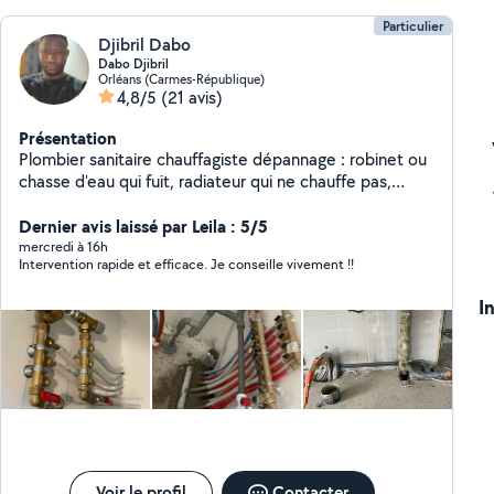
Particulier
Djibril Dabo
Dabo Djibril
Orléans (Carmes-République)
4,8/5
(21 avis)
Présentation
Plombier sanitaire chauffagiste dépannage : robinet ou
chasse d'eau qui fuit, radiateur qui ne chauffe pas,
chaudière gaz défectueuse, panne de chauffe-eau
électrique débouchage , installation toilettes, lavabo,
Dernier avis laissé par Leila : 5/5
évier, douche, bain: chaudière, radiateur »
mercredi à 16h
Intervention rapide et efficace. Je conseille vivement !!
I
Voir le profil
Contacter