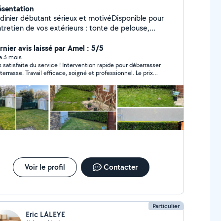
ésentation
rdinier débutant sérieux et motivéDisponible pour
ntretien de vos extérieurs : tonte de pelouse,
roussaillage, taille de haies, et autres petits travaux
jardinage. Soigneux, ponctuel et appliqué, je
rnier avis laissé par Amel : 5/5
adapte à vos besoins et reste ouvert à différentes
 a 3 mois
s satisfaite du service ! Intervention rapide pour débarrasser
ssions.
ail efficace, soigné et professionnel. Le prix
 très correct et vraiment arrangeant. Je recommande sans
iter pour leur disponibilité et leur sérieux.
Voir le profil
Contacter
Particulier
Eric LALEYE