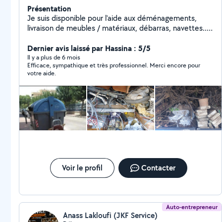
Présentation
Je suis disponible pour l'aide aux déménagements,
livraison de meubles / matériaux, débarras, navettes...
Je peux aussi trouver d'autres paires de bras pour aider
dans la bonne humeur :) N'hésitez surtout pas à me
Dernier avis laissé par Hassina : 5/5
faire part de vos besoins en m'appelant.
Il y a plus de 6 mois
Efficace, sympathique et très professionnel. Merci encore pour
votre aide.
Voir le profil
Contacter
Auto-entrepreneur
Anass Lakloufi (JKF Service)