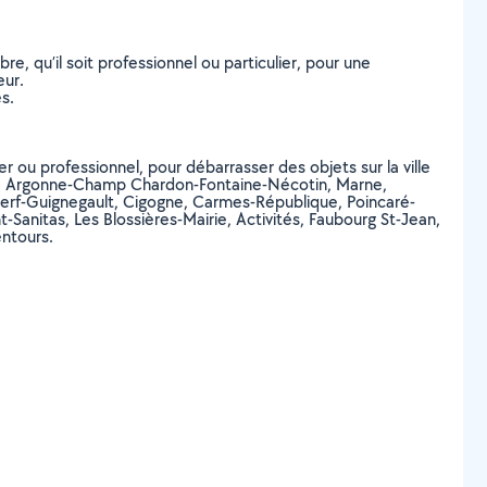
, qu’il soit professionnel ou particulier, pour une
eur.
s.
r ou professionnel, pour débarrasser des objets sur la ville
y, Argonne-Champ Chardon-Fontaine-Nécotin, Marne,
rf-Guignegault, Cigogne, Carmes-République, Poincaré-
anitas, Les Blossières-Mairie, Activités, Faubourg St-Jean,
ntours.