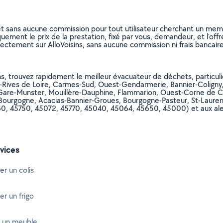
et sans aucune commission pour tout utilisateur cherchant un membre
uement le prix de la prestation, fixé par vous, demandeur, et l’offr
rectement sur AlloVoisins, sans aucune commission ni frais bancaire
s, trouvez rapidement le meilleur évacuateur de déchets, particulie
-Rives de Loire, Carmes-Sud, Ouest-Gendarmerie, Bannier-Colign
are-Munster, Mouillère-Dauphine, Flammarion, Ouest-Corne de Ce
ourgogne, Acacias-Bannier-Groues, Bourgogne-Pasteur, St-Laurent-S
160, 45750, 45072, 45770, 45040, 45064, 45650, 45000) et aux ale
vices
er un colis
er un frigo
 un meuble