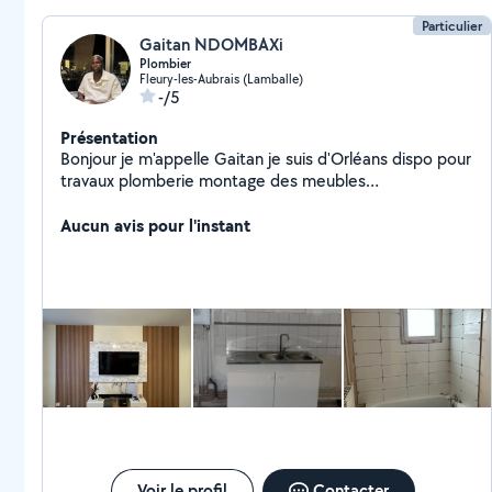
Particulier
Gaitan NDOMBAXi
Plombier
Fleury-les-Aubrais (Lamballe)
-/5
Présentation
Bonjour je m'appelle Gaitan je suis d'Orléans dispo pour
travaux plomberie montage des meubles
déménagement et bien d'autres travaux si besoin .
sérieux et ponctuel
Aucun avis pour l'instant
Voir le profil
Contacter