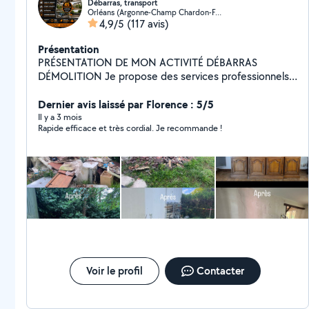
Débarras, transport
Orléans (Argonne-Champ Chardon-Fontaine-Nécotin)
4,9/5
(117 avis)
Présentation
PRÉSENTATION DE MON ACTIVITÉ DÉBARRAS
DÉMOLITION Je propose des services professionnels
pour particuliers et professionnels dans le domaine du
débarras, de la démolition et du transport. Mon
Dernier avis laissé par Florence : 5/5
objectif est simple : offrir un travail rapide, propre et
Il y a 3 mois
Rapide efficace et très cordial. Je recommande !
efficace, toujours avec des tarifs très avantageux. Je
suis une personne TRÈS SÉRIEUSE, FIABLE et
PROFESSIONNELLE. Chaque travail est réalisé avec
attention et responsabilité afin de garantir la
satisfaction totale de mes clients.
Voir le profil
Contacter