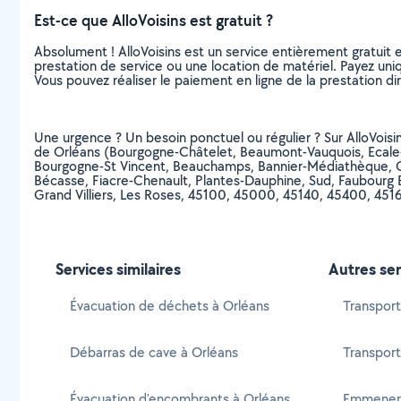
Est-ce que AlloVoisins est gratuit ?
Absolument ! AlloVoisins est un service entièrement gratuit 
prestation de service ou une location de matériel. Payez uniq
Vous pouvez réaliser le paiement en ligne de la prestation di
Une urgence ? Un besoin ponctuel ou régulier ? Sur AlloVoisin
de Orléans (Bourgogne-Châtelet, Beaumont-Vauquois, Ecale
Bourgogne-St Vincent, Beauchamps, Bannier-Médiathèque, G
Bécasse, Fiacre-Chenault, Plantes-Dauphine, Sud, Faubourg B
Grand Villiers, Les Roses, 45100, 45000, 45140, 45400, 45
Services similaires
Autres ser
Évacuation de déchets à Orléans
Transport
Débarras de cave à Orléans
Transport
Évacuation d'encombrants à Orléans
Emmener