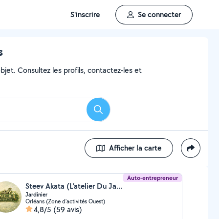
S'inscrire
Se connecter
s
jet. Consultez les profils, contactez-les et
Rechercher
Afficher la carte
Auto-entrepreneur
Steev Akata (L’atelier Du Jardin)
Jardinier
Orléans (Zone d'activités Ouest)
4,8/5
(59 avis)