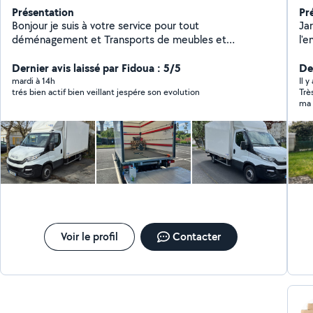
Présentation
Pr
Bonjour je suis à votre service pour tout
Ja
déménagement et Transports de meubles et
l'e
électroménager/ conforma/BUT et débarras Prix pas
déb
cher
Dernier avis laissé par Fidoua : 5/5
de 
De
m'
mardi à 14h
Il y
trés bien actif bien veillant jespére son evolution
Trè
mi
ma terrasse. Trav
était
hés
Voir le profil
Contacter