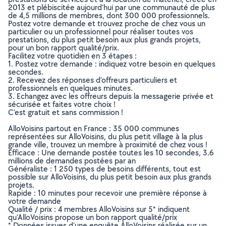
2013 et plébiscitée aujourd’hui par une communauté de plus
de 4,5 millions de membres, dont 300 000 professionnels.
Postez votre demande et trouvez proche de chez vous un
particulier ou un professionnel pour réaliser toutes vos
prestations, du plus petit besoin aux plus grands projets,
pour un bon rapport qualité/prix.
Facilitez votre quotidien en 3 étapes :
1. Postez votre demande : indiquez votre besoin en quelques
secondes.
2. Recevez des réponses d’offreurs particuliers et
professionnels en quelques minutes.
3. Echangez avec les offreurs depuis la messagerie privée et
sécurisée et faites votre choix !
C’est gratuit et sans commission !
AlloVoisins partout en France : 35 000 communes
représentées sur AlloVoisins, du plus petit village à la plus
grande ville, trouvez un membre à proximité de chez vous !
Efficace : Une demande postée toutes les 10 secondes, 3.6
millions de demandes postées par an
Généraliste : 1 250 types de besoins différents, tout est
possible sur AlloVoisins, du plus petit besoin aux plus grands
projets.
Rapide : 10 minutes pour recevoir une première réponse à
votre demande
Qualité / prix : 4 membres AlloVoisins sur 5* indiquent
qu’AlloVoisins propose un bon rapport qualité/prix
* Données issues d’une enquête AlloVoisins réalisée sur un