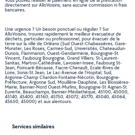
Vous pouvez réaliser le paiement en ligne de la prestation
directement sur AlloVoisins, sans aucune commission ni frais
bancaires.
Une urgence ? Un besoin ponctuel ou régulier ? Sur
AlloVoisins, trouvez rapidement le meilleur évacuateur de
déchets, particulier ou professionnel, pour évacuer de la
terre sur la ville de Orléans (Sud Ouest-Chabassières, Gare-
Munster, Les Roses, Carmes-Sud, Universités, Chateaudun-
Dunois, Flammarion, Ouest-Gendarmerie, Bourgogne-St
Vincent, Faubourg Bourgogne, Grand Villiers, St-Laurent-
Sanitas, Martroi-Cathédrale, Lavoisier-Insee, Faubourg St-
Jean, Poincaré-Bécasse, Fiacre-Chenault, Ecale-Rives de
Loire, Sonis-St Jean, Le Lac-Avenue de l'Hopital, Sud,
Argonne-Champ Chardon-Fontaine-Nécotin, Bourgogne-
Préfecture, Argonne Sud, Mouillère-Dauphine, Les Blossières-
Mairie, Bannier-Nord Ouest-Murlins, Bourgogne-St Aignan-St
Euverte, Beauchamps, Bannier-Médiathèque, 45100, 45000,
45140, 45400, 45160, 45750, 45072, 45770, 45040, 45064,
45650, 45000) et aux alentours.
Services similaires