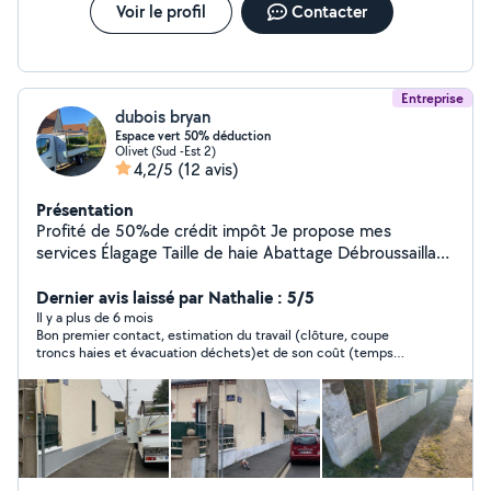
Voir le profil
Contacter
Entreprise
dubois bryan
Espace vert 50% déduction
Olivet (Sud -Est 2)
4,2/5
(12 avis)
Présentation
Profité de 50%de crédit impôt Je propose mes
services Élagage Taille de haie Abattage Débroussaillage
Évacuation des déchets Nettoyage des gouttières
Nettoyage des toiture Ravalement de façade peinture
Dernier avis laissé par Nathalie : 5/5
Il y a plus de 6 mois
Bon premier contact, estimation du travail (clôture, coupe
troncs haies et évacuation déchets)et de son coût (temps
passé et fourniture materiaux) qui m apparaissent
convenables. Conventionné pour une partie des travaux pour
déduction d impôt.