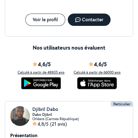
possible sur demande. N'hésitez pas à me contacter
pour discuter de vos besoins, je réponds rapidement et
avec plaisir. À bientôt
Voir le profil
Contacter
Nos utilisateurs nous évaluent
4,6/5
4,6/5
Calculé à partir de 48803 avis
Calculé à partir de 66000 avis
Particulier
Djibril Dabo
Dabo Djibril
Orléans (Carmes-République)
4,8/5
(21 avis)
Présentation