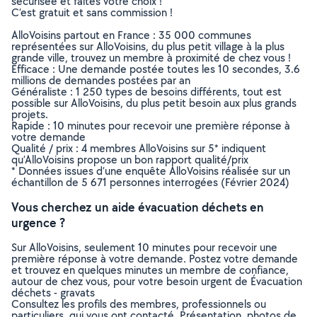
sécurisée et faites votre choix !
C’est gratuit et sans commission !
AlloVoisins partout en France : 35 000 communes
représentées sur AlloVoisins, du plus petit village à la plus
grande ville, trouvez un membre à proximité de chez vous !
Efficace : Une demande postée toutes les 10 secondes, 3.6
millions de demandes postées par an
Généraliste : 1 250 types de besoins différents, tout est
possible sur AlloVoisins, du plus petit besoin aux plus grands
projets.
Rapide : 10 minutes pour recevoir une première réponse à
votre demande
Qualité / prix : 4 membres AlloVoisins sur 5* indiquent
qu’AlloVoisins propose un bon rapport qualité/prix
* Données issues d’une enquête AlloVoisins réalisée sur un
échantillon de 5 671 personnes interrogées (Février 2024)
Vous cherchez un aide évacuation déchets en
urgence ?
Sur AlloVoisins, seulement 10 minutes pour recevoir une
première réponse à votre demande. Postez votre demande
et trouvez en quelques minutes un membre de confiance,
autour de chez vous, pour votre besoin urgent de Évacuation
déchets - gravats
Consultez les profils des membres, professionnels ou
particuliers, qui vous ont contacté. Présentation, photos de