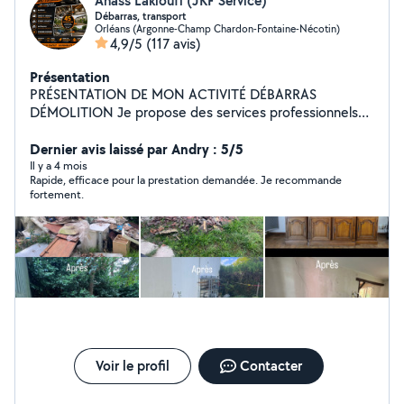
Anass Lakloufi (JKF Service)
Débarras, transport
Orléans (Argonne-Champ Chardon-Fontaine-Nécotin)
4,9/5
(117 avis)
Présentation
PRÉSENTATION DE MON ACTIVITÉ DÉBARRAS
DÉMOLITION Je propose des services professionnels
pour particuliers et professionnels dans le domaine du
débarras, de la démolition et du transport. Mon objectif
Dernier avis laissé par Andry : 5/5
est simple : offrir un travail rapide, propre et efficace,
Il y a 4 mois
Rapide, efficace pour la prestation demandée. Je recommande
toujours avec des tarifs très avantageux. Je suis une
fortement.
personne TRÈS SÉRIEUSE, FIABLE et
PROFESSIONNELLE. Chaque travail est réalisé avec
attention et responsabilité afin de garantir la
satisfaction totale de mes clients.
Voir le profil
Contacter