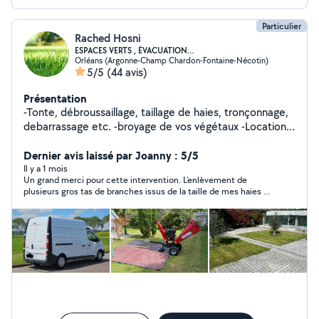
Particulier
Rached Hosni
ESPACES VERTS , ÉVACUATION…
Orléans (Argonne-Champ Chardon-Fontaine-Nécotin)
5/5
(44 avis)
Présentation
-Tonte, débroussaillage, taillage de haies, tronçonnage,
debarrassage etc. -broyage de vos végétaux -Location
de matériel de jardinage -Evacuation des gros et petits
déchets -Livraison/installation de gros électroménager
Dernier avis laissé par Joanny : 5/5
,meubles... Pour plus d'informations n'hésitez pas à
Il y a 1 mois
Un grand merci pour cette intervention. L’enlèvement de
m'envoyez un message et des photos . Intervention
plusieurs gros tas de branches issus de la taille de mes haies a
rapide , selon votre convenance , arrangeant Je reste à
été réalisé avec un grand professionnalisme et une efficacité
votre disposition.
remarquable. Travail rapide, soigné et parfaitement exécuté. En
plus d’être très sérieux et consciencieux, il est extrêmement
sympathique, agréable et à l’écoute. Très bien équipé, il
dispose du matériel adapté pour réaliser le travail dans les
meilleures conditions. C’est un vrai plaisir de faire appel à
quelqu’un d’aussi compétent, fiable et sympathique. Je
recommande vivement ses services les yeux fermés ! ⭐⭐⭐⭐⭐