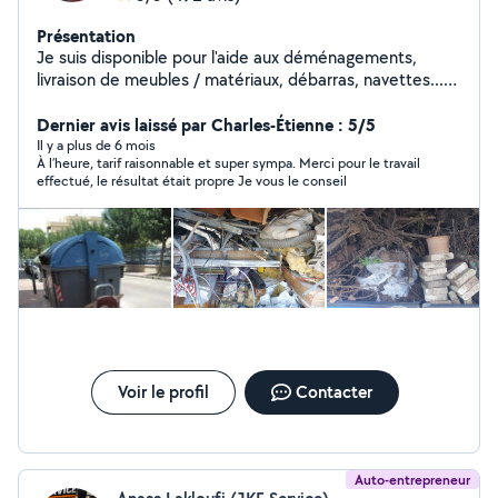
Présentation
Je suis disponible pour l'aide aux déménagements,
livraison de meubles / matériaux, débarras, navettes...
Je peux aussi trouver d'autres paires de bras pour aider
dans la bonne humeur :) N'hésitez surtout pas à me
Dernier avis laissé par Charles-Étienne : 5/5
faire part de vos besoins en m'appelant.
Il y a plus de 6 mois
À l’heure, tarif raisonnable et super sympa. Merci pour le travail
effectué, le résultat était propre Je vous le conseil
Voir le profil
Contacter
Auto-entrepreneur