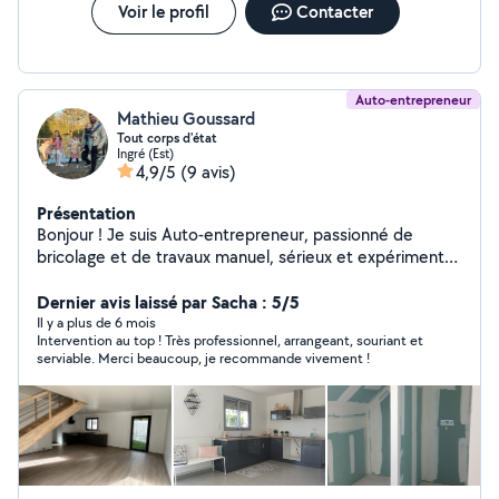
Voir le profil
Contacter
Auto-entrepreneur
Mathieu Goussard
Tout corps d'état
Ingré (Est)
4,9/5
(9 avis)
Présentation
Bonjour ! Je suis Auto-entrepreneur, passionné de
bricolage et de travaux manuel, sérieux et expérimenté,
je propose mes services dans toute la région : Travaux
de bricolage / rénovation légère Travaux Entretien
Dernier avis laissé par Sacha : 5/5
extérieur (jardin, nettoyage, etc.) Aide au
Il y a plus de 6 mois
Intervention au top ! Très professionnel, arrangeant, souriant et
déménagement et manutention Enlèvement de gravas,
serviable. Merci beaucoup, je recommande vivement !
déchetterie etc... J'ai commencé il y a 12 ans en
rénovant une grange dans laquelle j'habite toujours
actuellement, et j'ai ensuite réalisé de nombreux
chantiers et constructions de maisons complètes. Je
suis une personne sérieuse, réactive, soucieux des
délais et toujours prêt à rendre service. Devis et facture