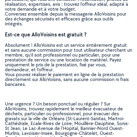
réalisation, expertises, avis : trouvez l'offreur idéal, adapté à
votre demande et à votre budget.
Conversez ensemble depuis la messagerie AlloVoisins pour
des échanges sécurisés et efficaces grâce aux outils
intégrés.
Est-ce que AlloVoisins est gratuit ?
Absolument ! AlloVoisins est un service entièrement gratuit
et sans aucune commission pour tout utilisateur cherchant un
membre, qu’il soit professionnel ou particulier, pour une
prestation de service ou une location de matériel. Payez
uniquement le prix de la prestation, fixé par vous,
demandeur, et l’offreur.
Vous pouvez réaliser le paiement en ligne de la prestation
directement sur AlloVoisins, sans aucune commission ni frais
bancaires.
Une urgence ? Un besoin ponctuel ou régulier ? Sur
AlloVoisins, trouvez rapidement le meilleur évacuateur de
déchets, particulier ou professionnel, pour évacuer des
gravats sur la ville de Orléans (St-Laurent-Sanitas, Martroi-
Cathédrale, Ecale-Rives de Loire, Mouillère-Dauphine, Sonis-
St Jean, Le Lac-Avenue de l'Hopital, Bannier-Nord Ouest-
Murlins, Lavoisier-Insee, Bourgogne-Châtelet, Ouest-