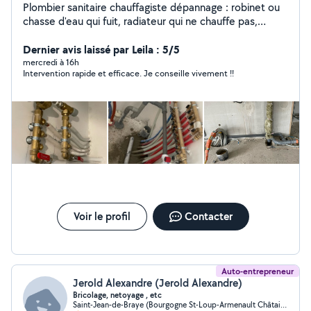
Plombier sanitaire chauffagiste dépannage : robinet ou
chasse d'eau qui fuit, radiateur qui ne chauffe pas,
chaudière gaz défectueuse, panne de chauffe-eau
électrique débouchage , installation toilettes, lavabo,
Dernier avis laissé par Leila : 5/5
évier, douche, bain: chaudière, radiateur »
mercredi à 16h
Intervention rapide et efficace. Je conseille vivement !!
Voir le profil
Contacter
Auto-entrepreneur
Jerold Alexandre (Jerold Alexandre)
Bricolage, netoyage , etc
Saint-Jean-de-Braye (Bourgogne St-Loup-Armenault Châtaigniers)