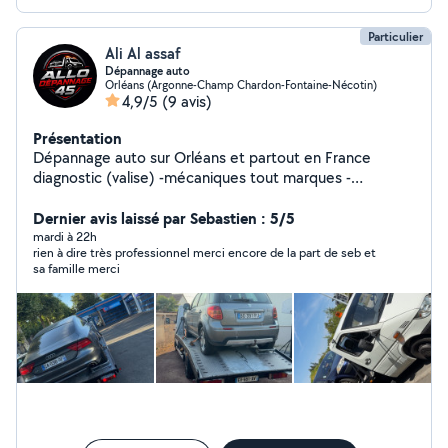
Particulier
Ali Al assaf
Dépannage auto
Orléans (Argonne-Champ Chardon-Fontaine-Nécotin)
4,9/5
(9 avis)
Présentation
Dépannage auto sur Orléans et partout en France
diagnostic (valise) -mécaniques tout marques -
nettoyage intérieur et extérieur -nettoyage de l'intérieur
avec une shampouineuse
Dernier avis laissé par Sebastien : 5/5
mardi à 22h
rien à dire très professionnel merci encore de la part de seb et
sa famille merci