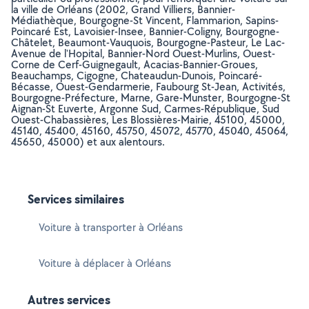
la ville de Orléans (2002, Grand Villiers, Bannier-
Médiathèque, Bourgogne-St Vincent, Flammarion, Sapins-
Poincaré Est, Lavoisier-Insee, Bannier-Coligny, Bourgogne-
Châtelet, Beaumont-Vauquois, Bourgogne-Pasteur, Le Lac-
Avenue de l'Hopital, Bannier-Nord Ouest-Murlins, Ouest-
Corne de Cerf-Guignegault, Acacias-Bannier-Groues,
Beauchamps, Cigogne, Chateaudun-Dunois, Poincaré-
Bécasse, Ouest-Gendarmerie, Faubourg St-Jean, Activités,
Bourgogne-Préfecture, Marne, Gare-Munster, Bourgogne-St
Aignan-St Euverte, Argonne Sud, Carmes-République, Sud
Ouest-Chabassières, Les Blossières-Mairie, 45100, 45000,
45140, 45400, 45160, 45750, 45072, 45770, 45040, 45064,
45650, 45000) et aux alentours.
Services similaires
Voiture à transporter à Orléans
Voiture à déplacer à Orléans
Autres services