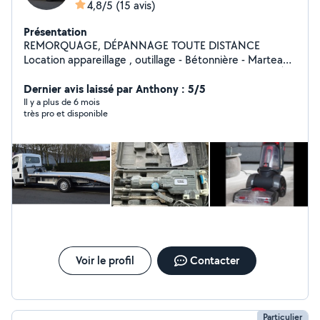
4,8/5
(15 avis)
Présentation
REMORQUAGE, DÉPANNAGE TOUTE DISTANCE
Location appareillage , outillage - Bétonnière - Marteau
piqueur - Perforateur - Shampouineuse Etc PASSAGE À
LA VALISE Diagnostic auto pour 20e Effacement des
Dernier avis laissé par Anthony : 5/5
defaut Régénération ect
Il y a plus de 6 mois
très pro et disponible
Voir le profil
Contacter
Particulier