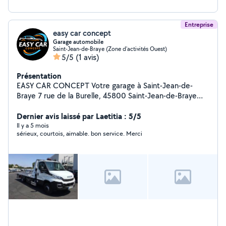
Entreprise
easy car concept
Garage automobile
Saint-Jean-de-Braye (Zone d'activités Ouest)
5/5
(1 avis)
Présentation
EASY CAR CONCEPT Votre garage à Saint-Jean-de-
Braye 7 rue de la Burelle, 45800 Saint-Jean-de-Braye
Chez Easy Car Concept, nous vous proposons toutes
les prestations de mécanique automobile, pour tous
Dernier avis laissé par Laetitia : 5/5
types de véhicules : Entretien courant (vidange, filtres,
Il y a 5 mois
sérieux, courtois, aimable. bon service. Merci
révision) Freinage (plaquettes, disques) Distribution
Embrayage Diagnostic électronique Suspension /
Amortisseurs Batterie Et bien plus encore ! Des prix très
bas toute l'année, sans compromis sur la qualité. Faire
appel à un professionnel, c'est avant tout une question
de sécurité. Chez Easy Car Concept : Travail soigné
Pièces de qualité Prestations garanties avec facture
Conseils personnalisés Confiez votre véhicule à un
professionnel : votre sécurité et celle de vos proches