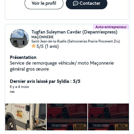
Voir le profil
Contacter
Auto-entrepreneur
Tugfan Suleyman Cavdar (Depann’express)
MAÇONNERIE
Saint-Jean-de-la-Ruelle (Salmoneries Prairie Pincevent Zru)
5/5
(1 avis)
Présentation
Service de remorquage véhicule/ moto Maçonnerie
général gros œuvre
Dernier avis laissé par Syldia : 5/5
Il y a 4 mois
ras