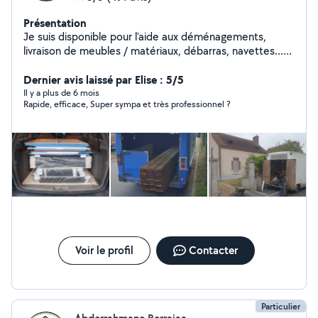
Présentation
Je suis disponible pour l'aide aux déménagements,
livraison de meubles / matériaux, débarras, navettes...
Je peux aussi trouver d'autres paires de bras pour aider
dans la bonne humeur :) N'hésitez surtout pas à me
Dernier avis laissé par Elise : 5/5
faire part de vos besoins en m'appelant.
Il y a plus de 6 mois
Rapide, efficace, Super sympa et très professionnel ?
Voir le profil
Contacter
Particulier