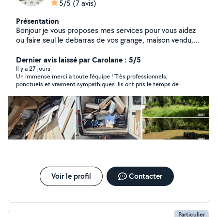
5/5
(7 avis)
Présentation
Bonjour je vous proposes mes services pour vous aidez
ou faire seul le debarras de vos grange, maison vendu,
ou meme garage et propose aussi mes services pour
tondre vos pelouse et evacuez les déchets. N hesitez
Dernier avis laissé par Carolane : 5/5
pas a me contacter.
Il y a 27 jours
Un immense merci à toute l’équipe ! Très professionnels,
ponctuels et vraiment sympathiques. Ils ont pris le temps de
démonter le canapé chez la vendeuse, de le transporter avec
beaucoup de soin, puis de le remonter chez moi sans se
presser. Tout a été fait avec sérieux, efficacité et dans la bonne
humeur. C’est rare de rencontrer une équipe aussi
consciencieuse. Je les recommande les yeux fermés ! Merci
encore pour votre excellent travail. 😊
Voir le profil
Contacter
Particulier