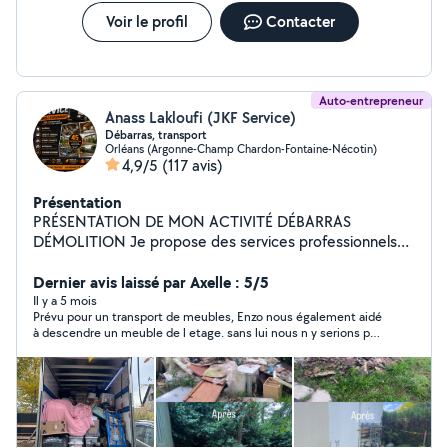
Voir le profil
Contacter
Auto-entrepreneur
Anass Lakloufi (JKF Service)
Débarras, transport
Orléans (Argonne-Champ Chardon-Fontaine-Nécotin)
4,9/5
(117 avis)
Présentation
PRÉSENTATION DE MON ACTIVITÉ DÉBARRAS
DÉMOLITION Je propose des services professionnels
pour particuliers et professionnels dans le domaine du
débarras, de la démolition et du transport. Mon objectif
Dernier avis laissé par Axelle : 5/5
est simple : offrir un travail rapide, propre et efficace,
Il y a 5 mois
Prévu pour un transport de meubles, Enzo nous également aidé
toujours avec des tarifs très avantageux. Je suis une
à descendre un meuble de l etage. sans lui nous n y serions pas
personne TRÈS SÉRIEUSE, FIABLE et
arrivés. Merci encore.
PROFESSIONNELLE. Chaque travail est réalisé avec
attention et responsabilité afin de garantir la
satisfaction totale de mes clients.