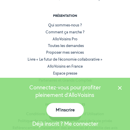
PRÉSENTATION
Qui sommes-nous ?
Comment ça marche ?
AlloVoisins Pro
Toutes les demandes
Proposer mes services
Livre « Le futur de l'économie collaborative »
AlloVoisins en France
Espace presse
Partenaires et Grands Comptes
Connectez-vous pour profiter
Recrutement
pleinement d'AlloVoisins
INFORMATIONS LÉGALES
M'inscrire
Conditions Générales de Vente et d'Utilisation
Carte
Politique de confidentialité et de respect de la vie privée
Déjà inscrit ? Me connecter
Référencement, classement des annonces et contrôle des avis