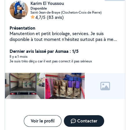
Karim El Youssou
Disponible
Saint-Jean-de-Braye (Clocheton-Croix de Pierre)
4,7/5
(83 avis)
Présentation
Manutention et petit bricolage, services. Je suis
disponible à tout moment n'hésitez surtout pas à me
contacter, travail pro, soigné et dans la bonne humeur.
A bientôt
Dernier avis laissé par Asmaa : 1/5
Il y a 1 mois
Je suis très déçu car il est pas correct il pas sérieux
Voir le profil
Contacter