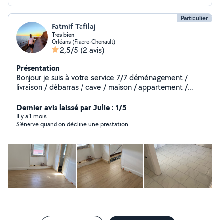
Particulier
Fatmif Tafilaj
Tres bien
Orléans (Fiacre-Chenault)
2,5/5
(2 avis)
Présentation
Bonjour je suis à votre service 7/7 déménagement /
livraison / débarras / cave / maison / appartement /
garage / sur sol / démolition / plâtre/ pierre / carrelage /
béton / tout type de grava / nous avons tout le matériel
Dernier avis laissé par Julie : 1/5
nécessaire pour plus d'informations n'hésitez pas à me
Il y a 1 mois
S’énerve quand on décline une prestation
contacter merci cordialement