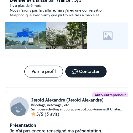
Dernier avis laissé par France : 5/5
Il y a plus de 6 mois
Nous n'avons pas fait affaire, mais j'ai eu une conversation
téléphonique avec Samy que j'ai trouvé très aimable et
professionnel . de plus il est très tres réactif. je le garde dans
mes favoris
Voir le profil
Contacter
Auto-entrepreneur
Jerold Alexandre (Jerold Alexandre)
Bricolage, netoyage , etc
Saint-Jean-de-Braye (Bourgogne St-Loup-Armenault Châtaigniers)
5/5
(3 avis)
Présentation
Je n'ai pas encore renseigné ma présentation.