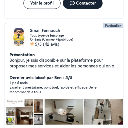
Voir le profil
Contacter
Particulier
Smail Fennouch
Tout type de bricolage
Orléans (Carmes-République)
5/5
(42 avis)
Présentation
Bonjour, je suis disponible sur la plateforme pour
proposer mes services et aider les personnes qui en ont
besoin. Sérieux, motivé et à l'écoute, je m'engage à
fournir un travail de qualité et à instaurer une relation de
Dernier avis laissé par Ben : 5/5
confiance avec vous
Il y a 5 mois
Excellent prestataire, ponctuel, rapide et efficace. Je le
recommande à tous