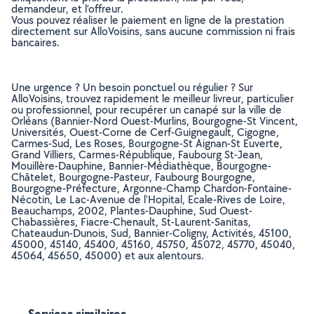
demandeur, et l’offreur.
Vous pouvez réaliser le paiement en ligne de la prestation
directement sur AlloVoisins, sans aucune commission ni frais
bancaires.
Une urgence ? Un besoin ponctuel ou régulier ? Sur
AlloVoisins, trouvez rapidement le meilleur livreur, particulier
ou professionnel, pour recupérer un canapé sur la ville de
Orléans (Bannier-Nord Ouest-Murlins, Bourgogne-St Vincent,
Universités, Ouest-Corne de Cerf-Guignegault, Cigogne,
Carmes-Sud, Les Roses, Bourgogne-St Aignan-St Euverte,
Grand Villiers, Carmes-République, Faubourg St-Jean,
Mouillère-Dauphine, Bannier-Médiathèque, Bourgogne-
Châtelet, Bourgogne-Pasteur, Faubourg Bourgogne,
Bourgogne-Préfecture, Argonne-Champ Chardon-Fontaine-
Nécotin, Le Lac-Avenue de l'Hopital, Ecale-Rives de Loire,
Beauchamps, 2002, Plantes-Dauphine, Sud Ouest-
Chabassières, Fiacre-Chenault, St-Laurent-Sanitas,
Chateaudun-Dunois, Sud, Bannier-Coligny, Activités, 45100,
45000, 45140, 45400, 45160, 45750, 45072, 45770, 45040,
45064, 45650, 45000) et aux alentours.
Services similaires