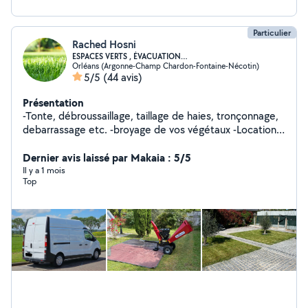
Particulier
Rached Hosni
ESPACES VERTS , ÉVACUATION…
Orléans (Argonne-Champ Chardon-Fontaine-Nécotin)
5/5
(44 avis)
Présentation
-Tonte, débroussaillage, taillage de haies, tronçonnage,
debarrassage etc. -broyage de vos végétaux -Location
de matériel de jardinage -Evacuation des gros et petits
déchets -Livraison/installation de gros électroménager
Dernier avis laissé par Makaia : 5/5
,meubles... Pour plus d'informations n'hésitez pas à
Il y a 1 mois
Top
m'envoyez un message et des photos . Intervention
rapide , selon votre convenance , arrangeant Je reste à
votre disposition.